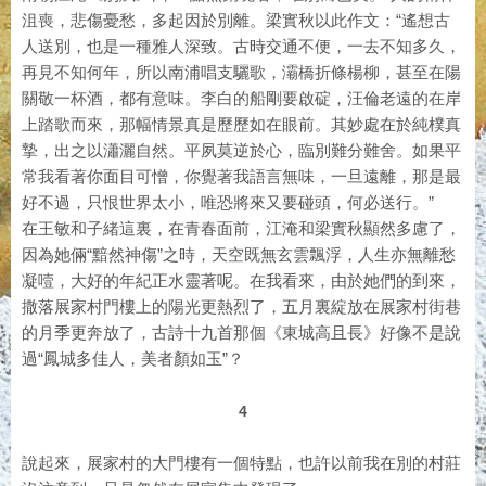
沮喪，悲傷憂愁，多起因於別離。梁實秋以此作文：“遙想古
人送別，也是一種雅人深致。古時交通不便，一去不知多久，
再見不知何年，所以南浦唱支驪歌，灞橋折條楊柳，甚至在陽
關敬一杯酒，都有意味。李白的船剛要啟碇，汪倫老遠的在岸
上踏歌而來，那幅情景真是歷歷如在眼前。其妙處在於純樸真
摯，出之以瀟灑自然。平夙莫逆於心，臨別難分難舍。如果平
常我看著你面目可憎，你覺著我語言無味，一旦遠離，那是最
好不過，只恨世界太小，唯恐將來又要碰頭，何必送行。”
在王敏和子緒這裏，在青春面前，江淹和梁實秋顯然多慮了，
因為她倆“黯然神傷”之時，天空既無玄雲飄浮，人生亦無離愁
凝噎，大好的年紀正水靈著呢。在我看來，由於她們的到來，
撒落展家村門樓上的陽光更熱烈了，五月裏綻放在展家村街巷
的月季更奔放了，古詩十九首那個《東城高且長》好像不是說
過“鳳城多佳人，美者顏如玉”？
4
說起來，展家村的大門樓有一個特點，也許以前我在別的村莊