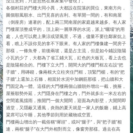
沒注意到，只是忽然在展家集中發現了。
各個村莊的門樓大同小異，大都設在院落的巽位，東南方向，
圖個順風順水、出門見喜的吉利。有單開一間的，有和南屋
（倒座房）連著的，配上兩三間南屋的家庭越來越多。有人家
門樓屋頂整成平的，頂上刷一層厚厚的水泥，派上“曬場”的用
處，人也可以爬上乘涼或望風景，不過，儘量不要往鄰家炕上
看，瞧上不該你見的拿不下眼來。有人家的門樓像建一間房子
那樣，一條魚脊，前後兩坡，還是占主流，但是如今鋪設陰陽
小瓦的少了，大都為了省工鋪大瓦，紅色的大板瓦，看上去也
是陰陽相合的。門樓下立大門，開間大的門樓門框左右設“把
子牆”，用磚砌，像兩根大立柱夾住門框，頂緊門楣，有的“把
子牆”上還加上石條，相當於水泥中加鋼筋那樣，把山牆和大
門固定為一體。這樣的大門樓兩個山牆朝外增出一截，挑簷，
屋簷順勢外延，大門隱身在門樓之內，門外就多出一米左右的
空間遮風擋雨，推開門一個大開間，迎面為內影壁，大開間即
過堂，又隱蔽又通風，炎熱的夏天就是一家人的飯廳，鋪上高
粱席可以午睡，其他季節則用於藏物或空置。
門樓兩山增出的一截俗稱“墀頭”，或叫“腿子”，與“把子牆”相
連，兩根“腿子”在大門外相對而立，像窗旁那樣。過去在高