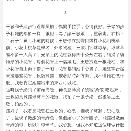
2
王敏和子緒步行過鳳凰橋，偶爾手拉手，心情很好。子緒的步
子和她的年齡一樣，很輕，為了讓王敏跟上，壓著走。在拐下
半石子半黃土小道的時候，王敏停在拐彎口幾棵小花山桃草
前。小花山桃草是學名，外來物種，王敏叫它球球草。球球草
差不多一人高了，光頂上的花柱就得四十公分左右，結滿了紡
錘形的小花管，每個花管上一層絨毛。王敏拽過一根花柱，將
小花管自上而下擼了一遍，花管都到她手心裏了。她雙掌合起
來搓那些花管，反復揉搓，按著順時針方向。我不懂她在做什
麼。我敢肯定她搓出來的東西可以吃。
這時候子緒到了前頭溝邊，伸長胳膊摘了幾粒“桑依”吃起來，
王敏認真揉搓球球草的花冠。我拍了一張子緒，然後靠近王
敏，拍她的手。
搓好了，我看見花管在王敏的手心裏，團成了球狀，絨毛沒
了，呈現了嫩嫩的青綠色，像個縮小了的青團子。能搓出嫩而
青綠的球。所以叫球球草。我心想。但我不知道這個球做什麼