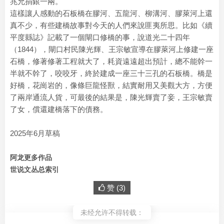
兆允捐銀一兩。
這樣讓人感動的石板橋在膠河、五龍河、柳溝河、膠萊河上還
真不少，有些建橋故事對今天的人們來說匪夷所思。比如《續
平度縣誌》記載了一個閘口修橋的事，說道光二十四年
（1844），閘口村民陳光輝、王宗敏宣導在膠萊河上修建一座
石橋，修著修著工程就大了，耗資遠遠超出預計，總不能幹一
半就不幹了，咬咬牙，終於建成一座三十三孔的石板橋。橋是
好橋，花崗岩的，像條巨龍怪獸，結實耐用又美觀大方，方便
了兩岸通流人貨，可最後的結果是，陳光輝賣了妾，王宗敏賣
了女，償還建橋落下的債務。
2025年6月草稿
阿龙更多作品
世说文丛总索引
赞 (
3
)
未经允许不得转载：