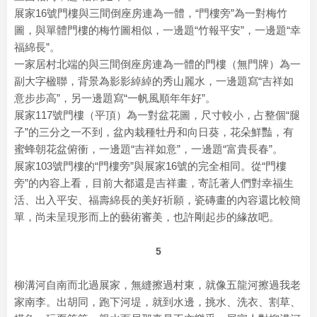
展家16號門樓與三間倒座房連為一體，“門樓旁”為一對梅竹
圖，與單體門樓的梅竹圖相似，一邊題“竹報平安”，一邊題“幸
福綿長”。
一家居村北端的與三間倒座房連為一體的門樓（無門牌）為一
副大字楹聯，背景為影影綽綽的秀山麗水，一邊題寫“吉祥如
意步步高”，另一邊題寫“一帆風順年年好”。
展家117號門樓（平頂）為一對盆花圖，尺寸較小，占整個“腿
子”的三分之一不到，盆內栽種牡丹和向日葵，花朵鮮豔，有
蜜蜂朝花盆俯衝，一邊題“吉祥如意”，一邊題“富貴長春”。
展家103號門樓的“門樓旁”與展家16號的完全相同。從“門樓
旁”的內容上看，目前大都還是吉祥畫，寄託著人們對幸福生
活、出入平安、福壽綿長的美好祈願，瓷磚畫的內容還比較簡
單，尚未呈現形而上的藝術審美，也許剛起步的緣故吧。
5
柳溝河自南而北過展家，無縫擦過村東，就像五龍河擦過我老
家南李。出胡同，跑下河堤，就到水邊，挑水、洗衣、割草、