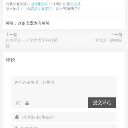
转载或复制请以
超链接形式
并注明出处
世说文丛
。
原文地址：
《李言諳丨展家記》
发布于2025-7-9
标签：这篇文章木有标签
上一篇
下一篇
何美鸿丨一个陌生女子在盯梢
李言諳丨磐桓記
我
评论
提交评论