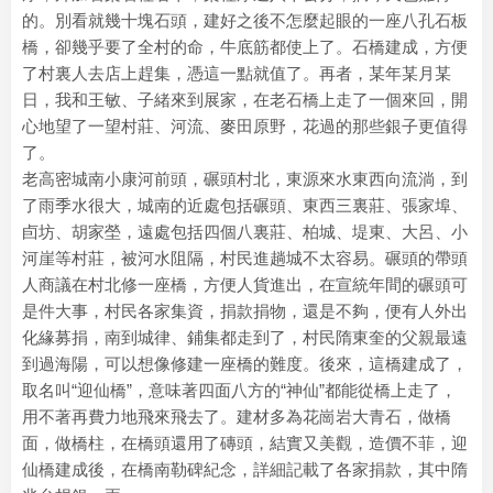
的。別看就幾十塊石頭，建好之後不怎麼起眼的一座八孔石板
橋，卻幾乎要了全村的命，牛底筋都使上了。石橋建成，方便
了村裏人去店上趕集，憑這一點就值了。再者，某年某月某
日，我和王敏、子緒來到展家，在老石橋上走了一個來回，開
心地望了一望村莊、河流、麥田原野，花過的那些銀子更值得
了。
老高密城南小康河前頭，碾頭村北，東源來水東西向流淌，到
了雨季水很大，城南的近處包括碾頭、東西三裏莊、張家埠、
卣坊、胡家塋，遠處包括四個八裏莊、柏城、堤東、大呂、小
河崖等村莊，被河水阻隔，村民進趟城不太容易。碾頭的帶頭
人商議在村北修一座橋，方便人貨進出，在宣統年間的碾頭可
是件大事，村民各家集資，捐款捐物，還是不夠，便有人外出
化緣募捐，南到城律、鋪集都走到了，村民隋東奎的父親最遠
到過海陽，可以想像修建一座橋的難度。後來，這橋建成了，
取名叫“迎仙橋”，意味著四面八方的“神仙”都能從橋上走了，
用不著再費力地飛來飛去了。建材多為花崗岩大青石，做橋
面，做橋柱，在橋頭還用了磚頭，結實又美觀，造價不菲，迎
仙橋建成後，在橋南勒碑紀念，詳細記載了各家捐款，其中隋