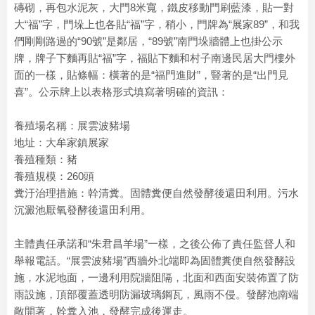
磚砌，再包水泥灰，大門8米寬，鐵皮移動門刷藍漆，貼一對
大“福”字，門垛上也各貼“福”字，稍小，門牌為“展家89”，和我
們剛剛路過的“90號”是鄰居，“89號”南門垛牆體上也掛公示
牌，牌子下麵再貼“福”字，福貼下麵和村子南邊民居大門樓外
面的一樣，貼條幅：橫著的是“福門進財”，豎著的是“出門見
喜”。公示牌上以表格形式填寫著明確的資訊：
養殖場名稱：展雲波豬場
地址：大牟家鎮展家
養殖種類：豬
養殖規模：260頭
糞汙治理措施：幹清糞。固體糞便自然發酵後還田利用。污水
沉澱池厭氧發酵後還田利用。
主體責任承諾和“朱君昌羊場”一樣，之後公佈了責任監督人和
舉報電話。“展雲波豬場”西牆外北端即為固體糞便自然發酵設
施，水泥地面，一邊利用院牆阻隔，北面和西面安裝佈置了防
雨設施，頂部覆蓋透明防漏玻璃鋼瓦，風雨不侵。發酵池南端
敞開著，幹糞入池，發酵完成後運走。