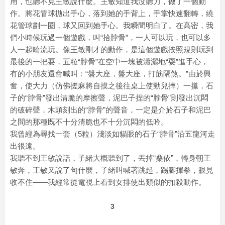
用，也聽不見王敏說什麼。王敏知道我沒聽力，做了一個動
作。將花管球拋出手心，落到她的手背上，手掌快速翻轉，繞
花管球劃一圈，球又回到她手心。我瞬間明白了。在高密，我
們小時候玩過一個遊戲，叫“拾脖骨”，一人可以玩，也可以多
人一起輪流玩。像王敏剛才的動作，是這個遊戲按照規則玩到
最後的一把耍，五粒“脖骨”在空中一塊被瀟灑地“耍”進手心，
有的小朋友還會喊叫：“盤大座，盤大座，打筋隔煞。”由於興
奮，使大力（仿佛搓麻將自摸之後往桌上使勁兒摔）一攥，石
子的“脖骨”發出清脆的摩擦聲，泥巴子捏的“脖骨”則發出沉悶
的破碎聲，木頭刻出的“脖骨”的聲音，一定是介於石子和泥巴
之間的那種既不十分清脆也不十分沉悶的低吟。
我曾經為尋找一套（5粒）淺淡如貓眼的石子“脖骨”沿五龍河走
出很遠。
我聽不到王敏說話，子緒大概聽到了，丟掉“桑依”，轉身朝王
敏奔，王敏又說了句什麼，子緒叫喊著跳起，踢腳揮拳，眼見
收不住——我經常從電視上看到女排使出類似的扣殺動作。
3