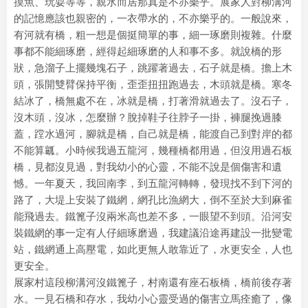
摸魚、玩耍等等，親水而居那真是不亦樂乎。展家人對柳溝河
的記憶應該也親密的，一衣帶水的，不亦樂乎的。一般說來，
有河就有橋，粗一想是個挺簡單的事，細一琢磨則複雜。什麼
事都不能細琢磨，經得起細琢磨的人和事不多。就說橋的形
狀，急溜子上擺幾塊石子，跳躍著過去，石子就是橋。擔上木
頭，張開雙臂保持平衡，歪歪扭扭跑過去，木頭就是橋。寒冬
結冰了，橋無處不在，冰就是橋，打著滑就過去了。沒石子，
沒木頭，沒冰，怎麼辦？脫掉鞋子往脖子一掛，褲腿挽過膝
蓋，蹚水過河，腳就是橋，自己就是橋，能渡自己到對岸的都
不能算瓤。小時候我過五龍河，幾種橋都用過，但沒用過石板
橋，見都沒見過，對我幼小的心靈，不能不說是個傷害和遺
憾。一年夏天，我回南李，到五龍河轉轉，發現找不到下河的
路了，大堤上安裝了鐵網，網孔比漁網大，倒不至於大到麻雀
能飛過去。鐵篦子沒兩米高也差不多，一眼望不到頭。沿河安
裝鐵網的事一定有人仔細琢磨過，我建議沿途再建設一批變電
站，鐵網通上高壓電，如此更無人敢靠近了，水更安全，人也
更安全。
展家村這段柳溝河沒鐵篦子，村南還有座石板橋，橋前後存著
水。一見石橋和存水，我幼小心靈受過的傷害立馬痊癒了，像