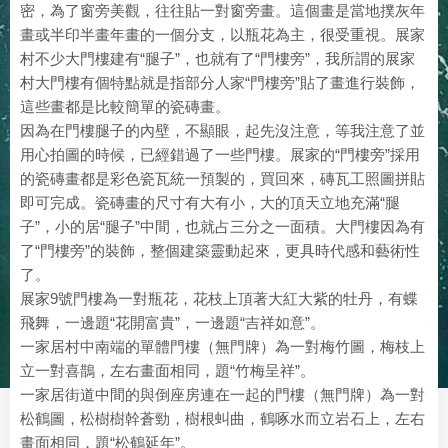
密，為了窗旁美觀，往往貼一對窗旁畫。這個畫是當地撲灰年
畫或半印半畫年畫的一個分支，以瓶花為主，很受重視。展家
村不少大門樓建有“腿子”，也就有了“門樓旁”，我所謂的展家
村大門樓有個特點就是指部分人家“門樓旁”貼了畫進行裝飾，
這些畫都是比較簡單的瓷磚畫。
因為在門樓腿子的內壁，不顯眼，起先沒注意，等我注意了並
用心拍圖的時候，已經錯過了一些門樓。展家的“門樓旁”採用
的瓷磚畫都是彩色瓷瓦統一預製的，買回來，磚瓦工照圖拼貼
即可完成。瓷磚畫的尺寸有大有小，大的頂天立地充滿“腿
子”，小的居“腿子”中間，也就占三分之一面積。大門樓因為有
了“門樓旁”的裝飾，整個建築靈動起來，更具時代感和藝術性
了。
展家9號門樓為一對瓶花，花枝上頂著大紅大紫的牡丹，有蝶
飛舞，一邊題“花開富貴”，一邊題“吉祥如意”。
一家居村中南端的單體門樓（無門牌）為一對梅竹圖，梅枝上
立一對喜鵲，左右畫面相同，題“竹梅呈祥”。
一家居街道中間的與倒座房連在一起的門樓（無門牌）為一對
松鶴圖，松樹樹幹蒼勁，樹根虯曲，鶴啄水而立岩石上，左右
畫面相同，題“松鶴延年”。