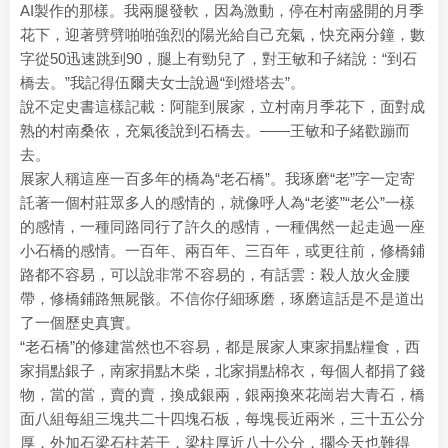
AI製作的那樣。我兩腿發軟，因為激動，停在村南盛開的月季
花下，迎著劈劈啪啪強烈的陽光給自己充氣，快充兩分鐘，數
字從50迅速跳到90，腿上有勁兒了，對王敏和子緒說：“到石
橋去。”我記得伍爾夫女士說過“到燈塔去”。
說不定史書這樣記載：阿龍到展家，立村南月季花下，面對成
熟的村南桑依，充氣後說到石橋去。——王敏和子緒歡蹦而
去。
展家人稱這座一百多年的橋為“老石橋”。我琢磨“老”字一定寄
託著一個村莊眾多人的感情的，就像呼人為“老婆”“老公”一樣
的感情，一種同路同行了許久的感情，一種偶然一起走過一座
小石橋的感情。一百年、兩百年、三百年，或更往前，修橋鋪
路都不容易，可以說非常不容易的，有話雲：殺人放火金腰
帶，修橋鋪路無屍骸。不信你仔細琢磨，琢磨這話是不是道出
了一個歷史真實。
“老石橋”的修建當然也不容易，都是展家人東家捐點糧食，西
家捐點銀子，南家捐點木柴，北家捐點棉衣，每個人都捐了錢
物，當的當，賣的賣，換成銀兩，銀兩換來花崗岩大青石，橋
面八組每組三塊共二十四塊石板，每塊長近兩米，三十五公分
厚，外加石梁石柱若干，梁柱厚近八十公分，擱今天也難得