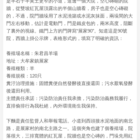
是半石子半黃土更窄的小道，道邊一個大院，空心磚砌的院
牆，從雙坡紅瓦屋頂露出的半個山牆看，房子也是空心磚砌
的，不過，院門牆垛用了水泥澆築或水泥灰抹面，兩垛間的大
門左右移動，估計是電動門，門是鐵皮包的，兩米高度，阻斷
了裏外的視線。鐵門上方的門牌寫“展家90”。知道這是90號
院，西牆上掛公示牌，表格形式的，填寫了明確的資訊：
養殖場名稱：朱君昌羊場
地址：大牟家鎮展家
養殖種類：羊
養殖規模：120只
糞汙治理措施：固體糞便自然發酵後直接還田；污水厭氧發酵
後還田利用。
主體責任承諾：污染防治責任我承擔，污染防治義務我履行，
直排偷排行為我杜絕，內外環境衛生我保持。
下麵是責任監督人和舉報電話。小道到西頭接水泥地面的南北
路，是展家村的南北主路之一。這個夾角也建了個養殖場，院
落很大，三排寬體的紅瓦屋，院牆也是空心磚的，門垛先用紅