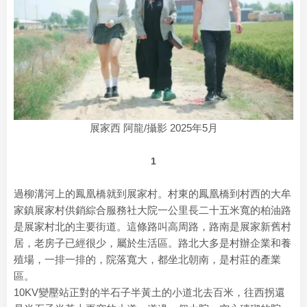
展家西 阿龍/攝影 2025年5月
1
過柳溝河上的鳳凰橋就到展家村。村東的鳳凰橋到村西的大牟
家鎮展家村供銷綜合服務社大院一公里長二十五米寬的柏油路
是展家村北的主要街道。這條路叫高周路，路南是展家新舊村
居，老房子已經很少，屬於生活區。路北大多是村辦企業和養
殖場，一排一排的，院落寬大，都坐北朝南，是村莊的產業
區。
10KV變壓站正對的半石子半黃土的小道北去百米，往西拐還