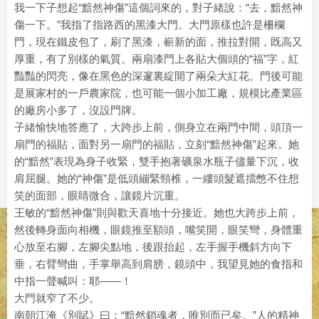
我一下子想起“黯然神傷”這個詞來的，對子緒說：“去，黯然神
傷一下。”我指了指路西的黑漆大門。大門原樣也許是柵欄
門，現在鐵皮包了，刷了黑漆，嶄新的面，推拉對開，既高又
厚重，有了別樣的氣質。兩扇漆門上各貼大個頭的“福”字，紅
豔豔的閃亮，像在黑色的深邃裏綻開了兩朵大紅花。門後可能
是展家村的一戶農家院，也可能一個小加工廠，規模比產業區
的廠房小多了，沒設門牌。
子緒愉快地答應了，大跨步上前，側身立在兩門中間，頭頂一
扇門的福貼，面對另一扇門的福貼，立刻“黯然神傷”起來。她
的“黯然”表現為身子收緊，雙手抱著礦泉水瓶子儘量下沉，收
肩屈腿。她的“神傷”是低頭繃緊頸椎，一縷頭髮遮擋憋不住想
笑的面部，眼睛微合，讓鏡片沉重。
王敏的“黯然神傷”則與歡天喜地十分接近。她也大跨步上前，
然後轉身面向相機，眼鏡推至額頭，嘴笑開，眼笑彎，身體重
心放至右腳，左腳尖點地，後跟抬起，左手握手機斜方向下
垂，右臂彎曲，手掌舉高到肩膀，鏡頭中，我望見她的食指和
中指一聲喊叫：耶——！
大門就窄了不少。
南朝江淹《別賦》曰：“黯然銷魂者，唯別而已矣。”人的精神