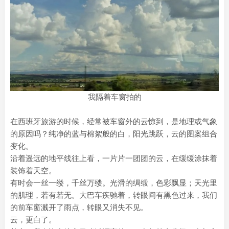
我隔着车窗拍的
在西班牙旅游的时候，经常被车窗外的云惊到，是地理或气象
的原因吗？纯净的蓝与棉絮般的白，阳光跳跃，云的图案组合
变化。
沿着遥远的地平线往上看，一片片一团团的云，在缓缓涂抹着
装饰着天空。
有时会一丝一缕，千丝万缕。光滑的绸缎，色彩飘显；天光里
的肌理，若有若无。大巴车疾驰着，转眼间有黑色过来，我们
的前车窗溅开了雨点，转眼又消失不见。
云，更白了。