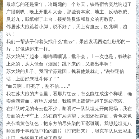
最难忘的还是童年，冷飕飕的一个冬天，铁路宿舍突然响起了
广播喇叭，晚上开批斗大会，那些资本家、地主、反动权威、
臭老九，戴纸帽子上台，接受造反派和群众的再教育。
邻居苏大娘踮着小脚，说不好了，天上有血云，凶兆啊，凶
兆！
我们一帮孩子仰着头找什么“血云”，果然发现西边红彤彤的一
片，好像烧起来一样。
苏大娘哭了起来，嘟嘟囔囔说，批斗会，上一次也是，躺铁轨
上死的，从大伏台（烟囱）跳下来的，又要出事啊！
苏大娘的儿子、我同学苏建国，拽着他娘就走，“说些迷信
话，上面好来批斗你了！”
“血云啊，吓死了，别不信……”
我在苏大娘的声音里，看那片红云，怎么能红成这个样呢，确
实像滴着血，有地方发黑。我胳膊上簌簌地起了鸡皮疙瘩。
在部队时见的奇云也不少，黎明时一队队坦克开向靶场，我在
后面的大卡车上，站在前车厢眺望，太阳还没露面，青色灰色
夹杂着黄色红色，把东方的尽头染的五彩斑斓。我想起坦克八
师宣传干事顾旭中拍的照片《打靶归来》，坦克车队从云彩里
出现，炮塔和天线成了剪影。