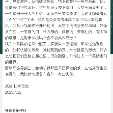
子，晃晃悠悠，我惊骇又惊喜，拍下这难得一见的画面，估计
摄影家们得羡慕死。谁料想还没按下快门，天空画面又变了，
一个楼房一样大的月饼，金黄色里带着微红，我迷迷糊糊看到
上面的“五仁”字样，也许是蛋黄或者椰蓉？咽下口水端起相
机，我从小视窗瞄准开始构图，天空中的情景突然模糊，好像
又在变，一道道的门，长方形的，拱形的，带廊柱的，有尖顶
的塔楼，是海市蜃楼吗？会不会风吹云散？
我在一阵阵的急躁中醒了，朦胧里一腔遗憾，那些远远近近
的、让我贪婪的风景，神秘莫测的云，奇奇怪怪的形状，我多
么想把它们定格在相机里，偶尔翻翻，引你进入一个美妙虚幻
的世界。
西班牙诡异的云，触动了我那些早已飘散的梦。在域外陌生的
乡野间，我怅然地望着车窗外，有些失落。
原载 杜帝语丝
2025.7.12
杜帝更多作品