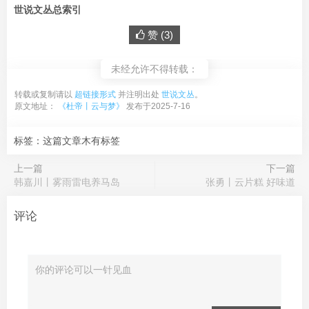
世说文丛总索引
赞 (
3
)
未经允许不得转载：
转载或复制请以
超链接形式
并注明出处
世说文丛
。
原文地址：
《杜帝丨云与梦》
发布于2025-7-16
标签：这篇文章木有标签
上一篇
下一篇
韩嘉川丨雾雨雷电养马岛
张勇丨云片糕 好味道
评论