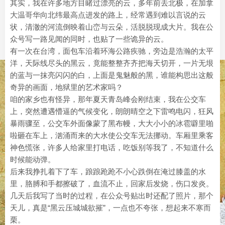
其实，我在许多地方目睹过漂亮的云，多年前去北极，在加拿
大温哥华向北纬最高点进发的路上，经常遇到难以言说的云
状，清澈的河流倒映着山峦与云朵，活脱脱现成大片。我在公
众号写一路见闻的同时，也贴了一些诡异的云。
有一次在台湾，面包车沿着环海公路疾驰，旁边是浩瀚的太平
洋，天际线尽头的黑云，竟能整整齐齐把海天切开，一片无垠
的蓝与一抹亮闪闪的白，上面是鬼魅般的黑，谁能构思出这般
奇异的画面，地狱里的艺术家吗？
咱的家乡也有怪异，那年夏天青岛峰会刚结束，我在公交车
上，突然遭遇懵逼的气候变化，朗朗晴空之下雷鸣电闪，狂风
暴雨骤至，公交车外面像蒙了黑布幔，大大小小的冰雹噼里啪
啦砸在车上，汹涌而来的大水使公交车无法挪动。车厢里乘客
神色慌张，许多人给家里打电话，吃饭别等我了，不知道什么
时候能动弹。
后来我挣扎着下了车，踉踉跄跄不小心跌倒在淹过膝盖的水
里，胳膊和手都擦破了，血流不止，回家后发烧，伤口发炎。
几天后我写了当时的过程，在公众号贴出时还配了照片，那个
天儿，真是“黑云压城城欲摧”，一点也不夸张，想起来不寒而
栗。