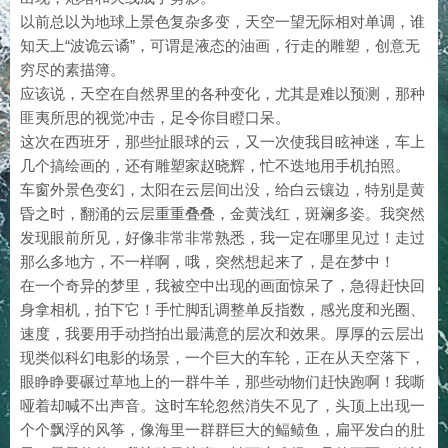
以前总以为地球上景色复杂多变，天空一望无际相对单调，谁
知天上“波诡云谲”，可谓是液态的油画，行走的雕塑，创意无
穷尽的素描簿。
应该说，天空在自然界里的各种变化，尤其是难以预测，那种
匪夷所思的视觉冲击，足令你目瞪口呆。
这次在西班牙，那些扯眼球的云，又一次使我目眩神迷，车上
几个搞绘画的，还有雕塑家赵晓辉，忙不迭地用手机拍照。
车窗外景色变幻，太阳在云层间出没，给白云镶边，特别是黄
昏之时，翻涌的云层重重叠叠，金黄浅红，斑斓多姿。我突然
发现眼前所见，好像非常非常熟悉，我一定在哪里见过！走过
那么多地方，不一样啊，哦，突然想起来了，是在梦中！
在一个奇异的梦里，我被空中出现的画面惊呆了，急得赶快回
身拿相机，拍下它！手忙脚乱调整单反指数，感光度和光圈、
速度，我要用手动挡拍出最满意的层次和效果。厚厚的云层出
现类似科幻电影的场景，一个巨大的车轮，正在从天空落下，
眼睁睁要碾过草地上的一群牛羊，那些动物们赶快跑啊！我嘶
哑着却喊不出声音。这时车轮忽然消失不见了，头顶上出现一
个个飘浮的风筝，像海里一群群巨大的鲾鲼鱼，扁平发白的肚