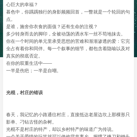
心巨大的幸福？
暮色中，你踽踽独行的身影频频回首，一瞥就是一个轮回的句
点。
是谁，施舍你衣食的面值？还有生命的注视？
多少转身而去的脚印，全被动荡的洒水车一丝不苟地抹去。
你在一个时间的单元里承受思想的苦难和渐渐渗透的爱：它完
全占有着你和同伴。每一个叙事的细节，都包含着隐喻以及对
真实的彻底否定。
在你的双重生活中——
一半是伤疤；一半是自嘲。
光棍，村庄的错误
春天，我记忆的小路通往村庄，直接抵达老屋边坎上那棵形只
影单、刁钻古怪的杂树。
光棍不是村庄的特产，却以乡村特产的味道广为传说。
一个关于爱情的玩笑就可以使他背井离乡。握惯了镰刀和锄头