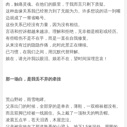
肉，触痛灵魂。在他们的眼里，于我而言只剩下质疑。
这种血缘关系我已经努力到了无能为力。许多想说的话一到嘴
边就成了一窜省略号。
这份关系已经没有力量，因为没有相信。
言语和控诉都越来越凉。理解和拒绝，无非都是精彩或经历。
有些暗伤不是不在乎，而是一直在自我修复。
从来没有过的隐隐作痛，此时此景正在继续。
已习惯，在我们之间，用沉默代替辩解。
娘在，请允许我以眼泪。娘若不在，望时间深埋悲哀！
那一场白，是我丢不弃的牵挂
荒山野岭，雨雪咆哮。
父亲出门的时候，全部穿的是单衣，薄鞋，一双棉袜都没有。
而且双脚已经被一线困住。头上戴了一顶秋天的鸭舌帽。
凌晨五点半，苍天泪洒，木屋悲泣。
父亲被安放在了那道熟悉的山梁上。地下1.5米深处。周围的