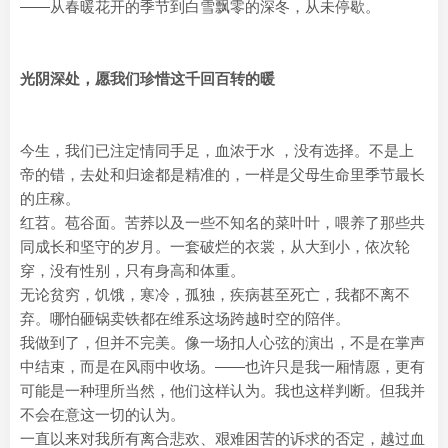
——从春暖花开的季节到白雪飘零的深冬，从未停歇。
光阴深处，愿我们珍惜这千回百转的暖
今生，我们已注定情同手足，血浓于水 ，没有选择。不是上
帝的错，去处和归途都是精准的，一样是父母生命里季节最长
的庄稼。
红苕。苞谷面。苦荞以及一些不知名的菜叶叶，喂养了那些共
同成长和坚守的岁月。一套破烂的衣裳，从大到小，依次轮
穿，没有性别，只有身高和体重。
无论贫穷，饥饿，寒冷，孤独，疾病甚至死亡，我都不离不
弃。哪怕砸锅卖铁都在维系这场跨越时空的陪伴。
我做到了，但并不完美。像一场扣人心弦的演出，不是在掌声
中结束，而是在风雨中收场。——也许只是我一厢情愿，更有
可能是一种理所当然，他们这样认为。我也这样判断。但我并
不会在意这一切的认为。
一直以来对我所有离合悲欢、艰难困苦的诉求的否定，越过血