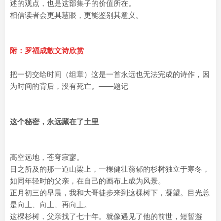
述的观点，也是这部集子的价值所在。
相信读者会更具慧眼，更能鉴别其意义。
附：罗福成散文诗欣赏
把一切交给时间（组章）这是一首永远也无法完成的诗作，因
为时间的背后，没有死亡。——题记
这个秘密，永远藏在了土里
高空远地，苍穹寂寥。
目之所及的那一道山梁上，一棵健壮蓊郁的杉树独立于寒冬，
如同年轻时的父亲，在自己的画布上成为风景。
正月初三的早晨，我和大哥徒步来到这棵树下，凝望。目光总
是向上、向上、再向上。
这棵杉树，父亲找了七十年。就像遇见了他的前世，短暂邂