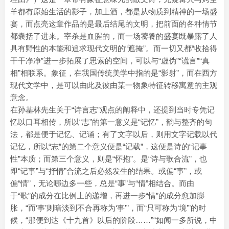
羊都有原始生活的影子，加上酒，都是从物质到精神的一场盛
宴，而点亮这章作品的是最后结尾的文明，把前面的各种情节
都囊括了进来。宰杀是血腥的，而一场饕餮的盛宴既暴露了人
具有野性的本能和追求现代文明的“遮掩”。而一切又都“收拾得
干干净净”进一步拓展了思索的空间，可以与“虚伪”“谎言”“真
相”相联系。象征，在我国传统美学中指的是“影射”，而在西方
现代文学中，是可以由此及彼由某一物象特征转移寓意的主观
意念。
在孙基林先生关于“诗言志”观点的阐释中，还提到当时专凭记
忆以口耳相传，所以“志”的第一意义是“记忆”，韵与整齐的句
法，都是便于记忆、记诵；有了文字以后，则用文字记载以代
记忆，所以“志”的第二个意义便是“记载”，这便是诗的“记事
性”本质；而第三个意义，则是“怀抱”。是“诗与歌合流”，也
即“记事”与“抒情”合流之后必然发生的结果。或偏“事”，或
偏“情”，无论哪边多一些，总是“事”与“情”相结合。而由
于“歌”的成分在比例上的递增，再进一步“情”的成分愈加膨
胀，“而‘事’则暗淡到不合再称为‘事’”，而“只可称为‘境’”的时
候，“那便到达《十九首》以后的阶段……”“如闻一多所说，中