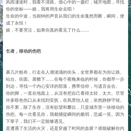
风雨凄迷时，我看不清路。借心中的一盏灯，铺开地图，寻找
你的坐标——娘，我将用生命去唱！
生命的中途，当闹钟的声音从我们的生命戛然而断，瞬间，便
成了永恒！
娘，不要哭泣，如果你真的看见了什么……
乞者，移动的伤疤
裹几片粗布，行走在人潮汹涌的街头，全世界都在为你让路。
站台。街面。屋檐下……在每个夜晚来临的时候，你都早一步
到达，寻找一个内心安详的部落，携带信仰，与遗言会合。
你的脚，一直在地面上，从没有把自己看得太轻，太大。尽管
许多暗色伤口从未找到安抚，在风景怡人处，依然静静守候。
你不累，除了生存，没有欲望和攀比，只是城市里一块移动的
伤疤。每一次看见你，我都捕捉瞬间的脆弱，悲戚一笑。因为
下辈子，我们不一定能够遇见。
是遭遇了生活的火灾，还是穿越了时间的血腥？谁能破解你内