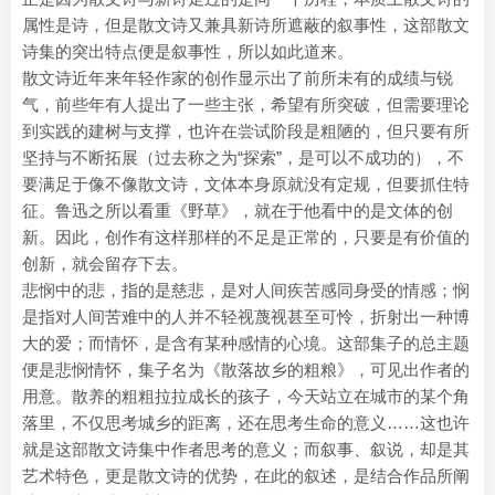
属性是诗，但是散文诗又兼具新诗所遮蔽的叙事性，这部散文
诗集的突出特点便是叙事性，所以如此道来。
散文诗近年来年轻作家的创作显示出了前所未有的成绩与锐
气，前些年有人提出了一些主张，希望有所突破，但需要理论
到实践的建树与支撑，也许在尝试阶段是粗陋的，但只要有所
坚持与不断拓展（过去称之为“探索”，是可以不成功的），不
要满足于像不像散文诗，文体本身原就没有定规，但要抓住特
征。鲁迅之所以看重《野草》，就在于他看中的是文体的创
新。因此，创作有这样那样的不足是正常的，只要是有价值的
创新，就会留存下去。
悲悯中的悲，指的是慈悲，是对人间疾苦感同身受的情感；悯
是指对人间苦难中的人并不轻视蔑视甚至可怜，折射出一种博
大的爱；而情怀，是含有某种感情的心境。这部集子的总主题
便是悲悯情怀，集子名为《散落故乡的粗粮》，可见出作者的
用意。散养的粗粗拉拉成长的孩子，今天站立在城市的某个角
落里，不仅思考城乡的距离，还在思考生命的意义……这也许
就是这部散文诗集中作者思考的意义；而叙事、叙说，却是其
艺术特色，更是散文诗的优势，在此的叙述，是结合作品所阐