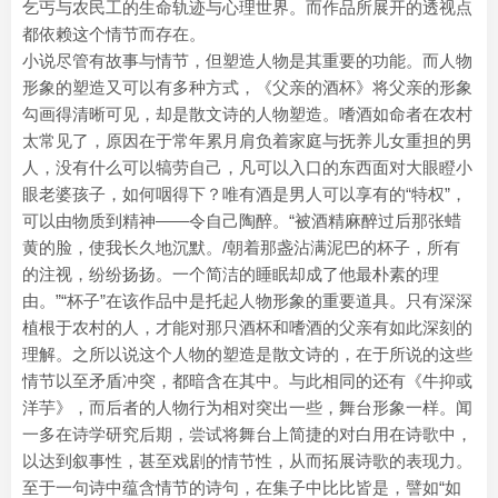
乞丐与农民工的生命轨迹与心理世界。而作品所展开的透视点
都依赖这个情节而存在。
小说尽管有故事与情节，但塑造人物是其重要的功能。而人物
形象的塑造又可以有多种方式，《父亲的酒杯》将父亲的形象
勾画得清晰可见，却是散文诗的人物塑造。嗜酒如命者在农村
太常见了，原因在于常年累月肩负着家庭与抚养儿女重担的男
人，没有什么可以犒劳自己，凡可以入口的东西面对大眼瞪小
眼老婆孩子，如何咽得下？唯有酒是男人可以享有的“特权”，
可以由物质到精神——令自己陶醉。“被酒精麻醉过后那张蜡
黄的脸，使我长久地沉默。/朝着那盏沾满泥巴的杯子，所有
的注视，纷纷扬扬。一个简洁的睡眠却成了他最朴素的理
由。”“杯子”在该作品中是托起人物形象的重要道具。只有深深
植根于农村的人，才能对那只酒杯和嗜酒的父亲有如此深刻的
理解。之所以说这个人物的塑造是散文诗的，在于所说的这些
情节以至矛盾冲突，都暗含在其中。与此相同的还有《牛抑或
洋芋》，而后者的人物行为相对突出一些，舞台形象一样。闻
一多在诗学研究后期，尝试将舞台上简捷的对白用在诗歌中，
以达到叙事性，甚至戏剧的情节性，从而拓展诗歌的表现力。
至于一句诗中蕴含情节的诗句，在集子中比比皆是，譬如“如