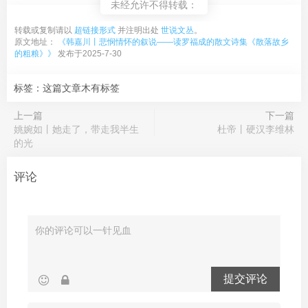
未经允许不得转载：
转载或复制请以
超链接形式
并注明出处
世说文丛
。
原文地址：
《韩嘉川丨悲悯情怀的叙说——读罗福成的散文诗集《散落故乡
的粗粮》》
发布于2025-7-30
标签：这篇文章木有标签
上一篇
下一篇
姚婉如丨她走了，带走我半生
杜帝丨硬汉李维林
的光
评论
提交评论