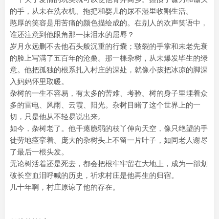
的手，从未在洗衣机、拖把和婴儿的尿不湿里收割生活。
憨厚的笑容是用苦痛的颜色描绘成的。在别人的欢声笑语中，
谁还注意到他眼角那一抹泪水的屈辱？
岁月永远删不去他石头般沉重的行囊；皲裂的手掌和未老先衰
的脸上写满了五百年的沧桑。那一棵杂树，从未爆发毕生的绿
意。他把孤独的根系扎入村庄的深处，就像小孩把冰凉的脚深
入妈妈怀里取暖。
杂树的一生不容易，有太多的苦难、考验。树的身子里埋着众
多的雷电、风雨、云霞、阳光。杂树目睹了这个世界上的一
切，只是他从不轻易说出来。
如今，杂树老了。他干瘪脆弱的枝丫伸向天空，像只绝望的手
徒劳地痉挛着。庞大的杂树头上不留一片叶子，如同老人谢尽
了最后一根头发。
无论树活着还是死去，都会把根牢牢留在大地上，成为一部划
破长空血泪呼喊的历史，祈求村庄是他再生的归宿。
几十年啊，村庄原谅了他的存在。