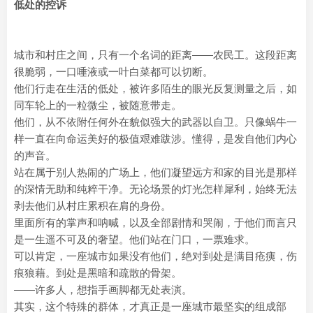
低处的控诉
城市和村庄之间，只有一个名词的距离——农民工。这段距离
很脆弱，一口唾液或一叶白菜都可以切断。
他们行走在生活的低处，被许多陌生的眼光反复测量之后，如
同车轮上的一粒微尘，被随意带走。
他们，从不依附任何外在貌似强大的武器以自卫。只像蜗牛一
样一直在向命运美好的极值艰难跋涉。懂得，是发自他们内心
的声音。
站在属于别人热闹的广场上，他们凝望远方和家的目光是那样
的深情无助和纯粹干净。无论场景的灯光怎样犀利，始终无法
剥去他们从村庄累积在肩的身份。
里面所有的掌声和呐喊，以及全部剧情和哭闹，于他们而言只
是一生遥不可及的奢望。他们站在门口，一票难求。
可以肯定，一座城市如果没有他们，绝对到处是满目疮痍，伤
痕狼藉。到处是黑暗和疏散的骨架。
——许多人，想指手画脚都无处表演。
其实，这个特殊的群体，才真正是一座城市最坚实的组成部