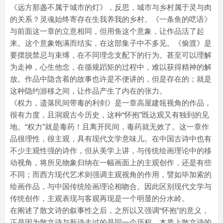
《远方那盏不属于城市的灯》，反思，城市与乡村属于灵与肉
的关系？灵魂始终寄存在生我养我的乡村。《一条鱼的呓语》
与前面这一章的立意相同，但用鱼这个意象，让作品活了起
来。这个意象饱满而结实，在这部集子中不多见。《偷渡》是
要摆脱禁忌与束缚，在不同理念支配下的行为。甚至可以理解
为走神，心生他念，在循规蹈矩的过程中，难以获得精神的解
放。作品中隐含着的故事也许是不便讲的，但是存在的；就是
这种隐约游移之间，让作品产生了内在的张力。
《权力，遗落民间带毒的利剑》是一章高屋建瓴视角的作品，
很有力度，且洞观古今历史，这种“怀抱”既达观又有独到的见
地。“权力”就是毒药！且离开民间，毒药就无效了。这一章作
品很理性，很主观，具有现代文学意味儿。在中国古诗中也有
不少主观性强的诗作，但从美学上讲，与传统绘画理论中的移
动视角，将所见物象归纳在一幅画面上的主观创作，还是有些
不同；而西方现代艺术则强调主观视角的作用，譬如毕加索的
绘画作品，与中国传统绘画理论相吻合。因此区别现代文学与
传统创作，主观表现与客观再现是一个明显的分水岭。
在阐述了散文诗的叙事性之后，之所以又强调“怀抱”的意义，
正是因为散文诗与新诗走过的是同一个历程，本质上散文诗的