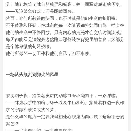
分。他们构筑了城市的尊严和标高，并一同写进城市的历史
——无论繁华败落，还是阴晴圆缺。
然而，他们所获得的待遇，也不过就是他们生命的折旧费。
不用猜测和怀疑，在城市的每一次遭遇都将如同电影一样会在
他们的生命中不停回放。只有内心的荒芜才会交给时间淡漠。
每天都能看见法院旁边岔路口那些装在背篼里的善良，大部分
是个体卑微的苟延残喘。
他们所做的一切工作和他们自己，都不卑贱。
一场从头颅刮到脚尖的风暴
黎明到子夜，沿着老皮层的动脉血管环绕向下，一路呼啸。
——肆虐我手中的碗，杯子以及牛奶和药。撕扯着枕边一夜难
求的宁静和或深或浅的梦。
是什么样的魔力一定要我当初处心积虑为自己筑下这座罪恶的
篱笆？
——一半出自欲望。一半来自贫穷。