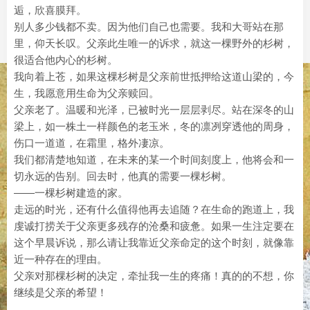
逅，欣喜膜拜。
别人多少钱都不卖。因为他们自己也需要。我和大哥站在那
里，仰天长叹。父亲此生唯一的诉求，就这一棵野外的杉树，
很适合他内心的杉树。
我向着上苍，如果这棵杉树是父亲前世抵押给这道山梁的，今
生，我愿意用生命为父亲赎回。
父亲老了。温暖和光泽，已被时光一层层剥尽。站在深冬的山
梁上，如一株土一样颜色的老玉米，冬的凛冽穿透他的周身，
伤口一道道，在霜里，格外凄凉。
我们都清楚地知道，在未来的某一个时间刻度上，他将会和一
切永远的告别。回去时，他真的需要一棵杉树。
——一棵杉树建造的家。
走远的时光，还有什么值得他再去追随？在生命的跑道上，我
虔诚打捞关于父亲更多残存的沧桑和疲惫。如果一生注定要在
这个早晨诉说，那么请让我靠近父亲命定的这个时刻，就像靠
近一种存在的理由。
父亲对那棵杉树的决定，牵扯我一生的疼痛！真的的不想，你
继续是父亲的希望！