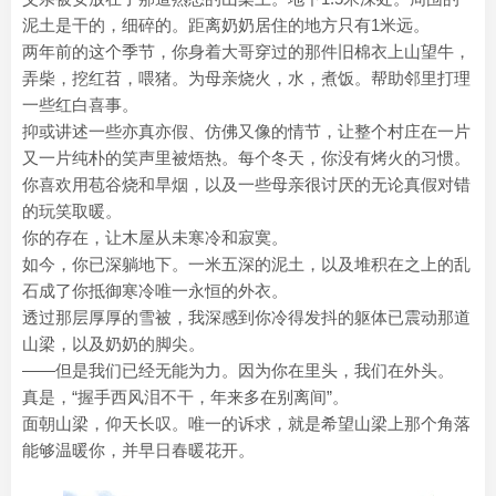
泥土是干的，细碎的。距离奶奶居住的地方只有1米远。
两年前的这个季节，你身着大哥穿过的那件旧棉衣上山望牛，
弄柴，挖红苕，喂猪。为母亲烧火，水，煮饭。帮助邻里打理
一些红白喜事。
抑或讲述一些亦真亦假、仿佛又像的情节，让整个村庄在一片
又一片纯朴的笑声里被焐热。每个冬天，你没有烤火的习惯。
你喜欢用苞谷烧和旱烟，以及一些母亲很讨厌的无论真假对错
的玩笑取暖。
你的存在，让木屋从未寒冷和寂寞。
如今，你已深躺地下。一米五深的泥土，以及堆积在之上的乱
石成了你抵御寒冷唯一永恒的外衣。
透过那层厚厚的雪被，我深感到你冷得发抖的躯体已震动那道
山梁，以及奶奶的脚尖。
——但是我们已经无能为力。因为你在里头，我们在外头。
真是，“握手西风泪不干，年来多在别离间”。
面朝山梁，仰天长叹。唯一的诉求，就是希望山梁上那个角落
能够温暖你，并早日春暖花开。