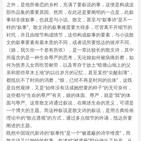
之外，是他所眷恋的乡村，充满了要叙说的事，这便是构成这
部作品集的重要原因。然而，在此还是要阐明的一点是，此叙
事却非彼叙事，也就是与小说、散文，甚至与“叙事诗”是不一
样的“叙事”。散文诗的叙事难度要大得多，尽管离不开细节的
衬托，并且由细节构成情节，这些构成叙事的要素，与小说散
文的叙事要素有着本质的不同，或者说所要抵达的彼岸不同。
《娘，我欠你一个老有所依》，是一章比较长的散文诗，其中
所蕴含的是一种生命尊严的思考，无论娘如何被病痛折磨，如
何为抚养儿女而吃苦耐劳，以及寄存于故土“暗塘山坳上的父
亲和那些草木土地”的以往岁月的记忆，甚至某些“尖酸刻薄”，
都抵抗不了时间的消磨，“娘，已经不再是时间的抗体”，这既
是自然规律，又是“始终没有活成她想要的样子”的无可奈何，
这些都与“生命的尊严”有关，娘的体面、尊严，就是“我”的体
面与尊严。这章散文诗通过叙说，在阐述生命的意义，可谓是
一个博大的主题。而这种叙说是散文诗的叙说，是用古典绘画
理论中的“散点透视”的方式，通过多点细节的吟诵，抵达所要
阐述的主题。
既然中国现代新诗的“叙事性”是一个“被遮蔽的诗学维度”，而
散文诗又以独特的叙事、叙述对“被遮蔽”部分做出了补充，从