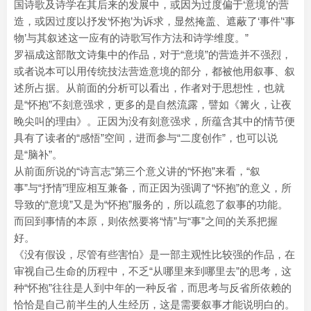
国诗歌及诗学在其后来的发展中，或因为过度偏于‘意境’的营
造，或因过度以抒发‘怀抱’为诉求，显然掩盖、遮蔽了‘事件’‘事
物’与其叙述这一应有的诗歌写作方法和诗学维度。”
罗福成这部散文诗集中的作品，对于“意境”的营造并不强烈，
或者说本可以用传统技法营造意境的部分，都被他用叙事、叙
述所占据。从前面的分析可以看出，作者对于思想性，也就
是“怀抱”不刻意强求，更多的是自然流露，譬如《篝火，让夜
晚尖叫的理由》。正因为没有刻意强求，所蕴含其中的情节便
具有了读者的“感悟”空间，进而参与“二度创作”，也可以说
是“脑补”。
从前面所说的“诗言志”第三个意义讲的“怀抱”来看，“叙
事”与“抒情”理应相互兼备，而正因为强调了“怀抱”的意义，所
导致的“意境”又是为“怀抱”服务的，所以疏忽了叙事的功能。
而回到事情的本原，则依然要将“情”与“事”之间的关系把握
好。
《没有假设，尽管有些害怕》是一部主观性比较强的作品，在
审视自己生命的历程中，不乏“从哪里来到哪里去”的思考，这
种“怀抱”往往是人到中年的一种反省，而思考与反省所依赖的
恰恰是自己前半生的人生经历，这是需要叙事才能说明白的。