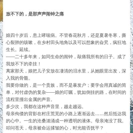
放不下的，是那声声闹钟之痛
娘四十岁后，患上哮喘病。不管春花秋月，还是夏暑冬寒，撕
心裂肺的咳嗽，在乡村田头地角以及可以想象的旮旯，疯狂地
生长。延续。
——二十多年来，如同生命的闹钟，敲痛我所有的日子。成了
我放不下的牵挂！
离家那天，娘把儿子安放在凄清的泪水里，从她眼里出发，深
入我的骨髓。
我要你做的，是一个贵族，而不是暴发户；要学会用真诚的简
单，对付虚伪的复杂——娘的叮嘱，犹如倒挂的路，在时间的
流程里撞出金属的声音。
多少次，我都在这种声音里，越走越远。
母亲佝偻的背影在村庄荒芜的小路上逐渐远去……然后抵达我
的心中。一生的沧桑汹涌成一种透明的液体。母亲淹没了我。
叩问苍天，母亲被命运揉皱的心，时光能否抚平？