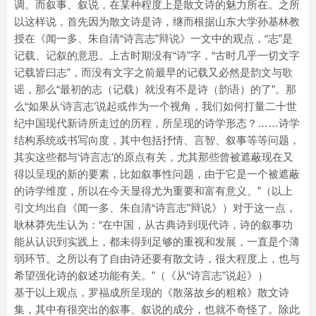
调。而叙事、叙说，在某种程度上是散文诗的魅力所在。之所
以这样说，首先因为散文诗是诗，继而根据山东大学孙基林教
授在《闻一多、朱自清“诗言志”辩说》一文中的观点，“志”是
记载、记叙的意思。上古时期没有“诗”字，“古时几乎一切文字
记载皆曰志”，而没有文字之前最早的记载又必然是韵文与歌
谣，那么“最初的志（记载）就没有不是诗（韵语）的了”。那
么“如果从‘诗言志’说起或作为一个视角，我们如何打量二十世
纪中国现代新诗所走过的历程，所呈现的诗学形态？……诗学
结构系统或书写向度，其中包括抒情、言智、叙事等等问题，
其实这些都与‘诗言志’的原点有关，尤其那些曾被遮蔽现在又
得以呈现的新的要素，比如叙事性问题，由于它是一个被遮蔽
的诗学维度，所以在今天显得尤为重要和富有意义。”（以上
引文均出自《闻一多、朱自清“诗言志”辩说》）对于这一点，
耿林莽先生认为：“在中国，从古典诗到现代诗，诗的叙事功
能从认识到实践上，都未得到足够的重视和发展，一直是个薄
弱环节。之所以有了自由诗还要有散文诗，很大程度上，也与
希望强化诗的叙述功能有关。”（《从“诗言志”说起》）
基于以上观点，罗福成所呈现的《散落故乡的粗粮》散文诗
集，其中有很突出的叙事、叙说的成分，也就不奇怪了。除此