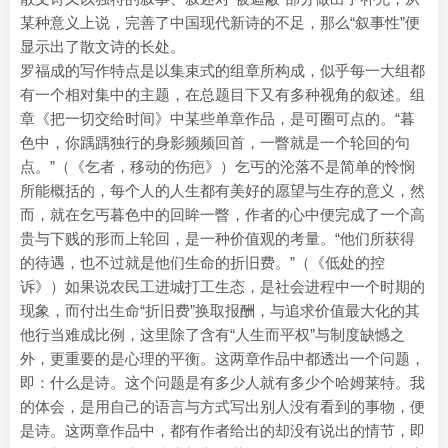
某种意义上说，完善了中国现代新诗的不足，那么“叙事性”便
显示出了散文诗的长处。
罗福成的写作特点是以集束式的组章所构成，似乎每一大组都
有一个相对集中的主题，在总题目下又有多种视角的叙述。组
章《把一切交给时间》中某些单章作品，是可圈可点的。“暮
色中，你踽踽独行的身影频频回首，一瞥就是一个轮回的句
点。”（《乞者，移动的伤疤》）乞丐的沦落不是简单的怜悯
所能概括的，每个人的人生都有美好的愿望与生存的意义，然
而，就在乞丐暮色中的回眸一瞥，作者的心中便完成了一个高
贵与下贱的形而上轮回，是一种价值观的考量。“他们所获得
的待遇，也不过就是他们生命的折旧费。”（《低处的控
诉》）如果说农民工进城打工生态，是社会进程中一个时期的
现象，而付出生命“折旧费”换取报酬，与追求价值最大化的其
他行当难成比例，这里除了含有“人生而平权”与制度缺憾之
外，更重要的是心理的平衡。这两章作品中都透出一个问题，
即：什么是诗。这个问题是有多少人就有多少个哈姆莱特。我
的体会，是用自己的语言与方式写出别人没有看到的事物，便
是诗。这两章作品中，都有作者给出的却没有说出的情节，即