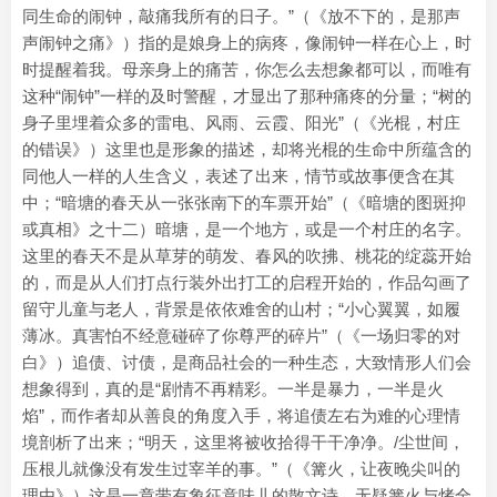
同生命的闹钟，敲痛我所有的日子。”（《放不下的，是那声
声闹钟之痛》）指的是娘身上的病疼，像闹钟一样在心上，时
时提醒着我。母亲身上的痛苦，你怎么去想象都可以，而唯有
这种“闹钟”一样的及时警醒，才显出了那种痛疼的分量；“树的
身子里埋着众多的雷电、风雨、云霞、阳光”（《光棍，村庄
的错误》）这里也是形象的描述，却将光棍的生命中所蕴含的
同他人一样的人生含义，表述了出来，情节或故事便含在其
中；“暗塘的春天从一张张南下的车票开始”（《暗塘的图斑抑
或真相》之十二）暗塘，是一个地方，或是一个村庄的名字。
这里的春天不是从草芽的萌发、春风的吹拂、桃花的绽蕊开始
的，而是从人们打点行装外出打工的启程开始的，作品勾画了
留守儿童与老人，背景是依依难舍的山村；“小心翼翼，如履
薄冰。真害怕不经意碰碎了你尊严的碎片”（《一场归零的对
白》）追债、讨债，是商品社会的一种生态，大致情形人们会
想象得到，真的是“剧情不再精彩。一半是暴力，一半是火
焰”，而作者却从善良的角度入手，将追债左右为难的心理情
境剖析了出来；“明天，这里将被收拾得干干净净。/尘世间，
压根儿就像没有发生过宰羊的事。”（《篝火，让夜晚尖叫的
理由》）这是一章带有象征意味儿的散文诗，无疑篝火与烤全