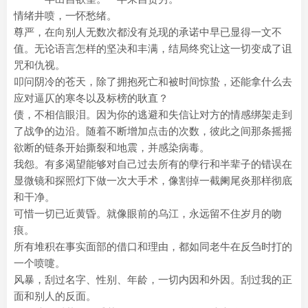
情绪井喷，一怀愁绪。
尊严，在向别人无数次都没有兑现的承诺中早已显得一文不
值。无论语言怎样的坚决和丰满，结局终究让这一切变成了诅
咒和仇视。
叩问阴冷的苍天，除了拥抱死亡和被时间惊蛰，还能拿什么去
应对逼仄的寒冬以及标榜的耿直？
债，不相信眼泪。因为你的逃避和失信让对方的情感绑架走到
了战争的边沿。随着不断增加点击的次数，彼此之间那条摇摇
欲断的链条开始撕裂和地震，并感染病毒。
我怨。有多渴望能够对自己过去所有的孽行和半辈子的错误在
显微镜和探照灯下做一次大手术，像割掉一截阑尾炎那样彻底
和干净。
可惜一切已近黄昏。就像眼前的乌江，永远留不住岁月的吻
痕。
所有堆积在事实面部的借口和理由，都如同老牛在反刍时打的
一个喷嚏。
风暴，刮过名字、性别、年龄，一切内因和外因。刮过我的正
面和别人的反面。