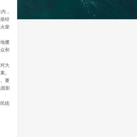
在内，
火柴经
北火柴
能地攫
民众和
及对大
因素。
人、屡
负面影
殖民统