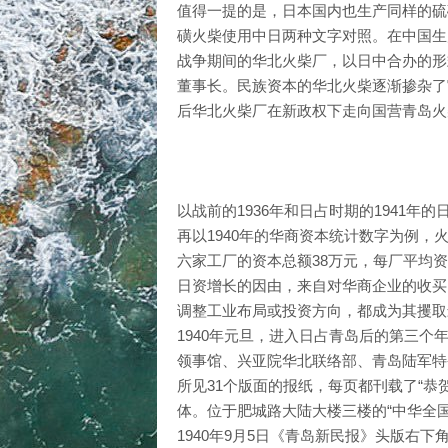
值得一提的是，日本国内也生产同样的硫
磺火柴使用中日两种文字对照。在中国生
战争期间的华北火柴厂，以日中合办的形
董事长。民族资本的华北火柴逐渐掺杂了
后华北火柴厂在新政权下走向国营青岛火
以战前的1936年和日占时期的1941年
再以1940年的华商资本统计数字为例，
六家工厂的资本总额38万元，每厂平均资本
日资增长的因由，来自对华商企业的收买
调整工业布局或投资方向，都成为其攫取
1940年元旦，进入日占青岛后的第三个
领事馆、兴亚院华北联络部、青岛陆军特
所见31个版面的报纸，每页都刊载了“
体。位于肥城路大陆大楼三楼的“中华全
1940年9月5日《青岛新民报》头版右