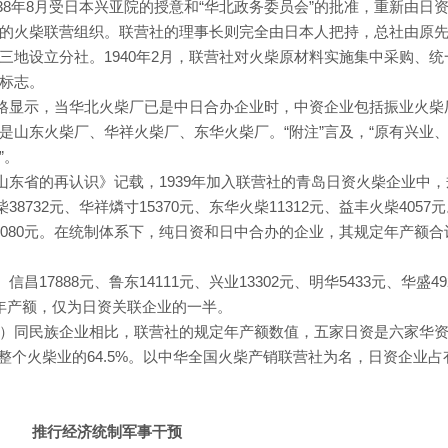
938年8月受日本兴亚院的授意和“华北政务委员会”的批准，重新由日
的火柴联营组织。联营社的理事长则完全由日本人把持，总社由原
三地设立分社。1940年2月，联营社对火柴原材料实施集中采购、统
标志。
表格显示，当华北火柴厂已是中日合办企业时，中资企业包括振业火柴
是山东火柴厂、华祥火柴厂、东华火柴厂。“附注”言及，“原有兴业
”。
：山东省的再认识》记载，1939年加入联营社的青岛日资火柴企业中
8732元、华祥燐寸15370元、东华火柴11312元、益丰火柴4057
3080元。在统制体系下，纯日资和日中合办的企业，其规定年产额合
昌17888元、鲁东14111元、兴业13302元、明华5433元、华盛49
年产额，仅为日资关联企业的一半。
）同民族企业相比，联营社的规定年产额数值，五家日资是六家华
占整个火柴业的64.5%。以中华全国火柴产销联营社为名，日资企业占
推行经济统制军事干预