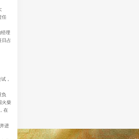
大
责任
的经理
任日占
尝试，
重负
国火柴
，在
顿并进