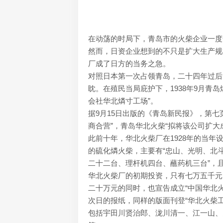
在动荡的时局下，青岛市的火柴企业一度
然而，日资企业想到的不只是扩大生产规
厂成了日方的当务之急。
对照日本第一次占领青岛，二十四年过后
眈。在殖民当局庇护下，1938年9月青
会社华北燐寸工场”。
据9月15日出版的《青岛新民报》，第七
商合营”，青岛华北火柴“拟将该公司扩大
此前十年，华北火柴厂在1928年的当
的硫化燐火柴，主要有“忠山、光明、北
二十二台、理杆机四台、蘸药机三台”，
华北火柴厂的初期投资，只有七万五千元
二十万元的同时，也宣告成立“中国华北
次日的报纸，同样的版面刊登“华北火柴
包括宇田川贤治郎、泷川清一、江一山、