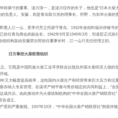
华祥燐寸的董事。泷川清一，是泷川仪作的长子，他也是“日本火柴
柴的负责人。安藤，则是青岛取引所的理事长。狩野，为东华火柴的
即墨人江一山，受李代芳之托留守青岛。1932年改组时福兴祥银号
担任青岛商会的副会长。1942年9月至1945年3月，邹道臣正式担
企业组织构架由安藤荣次郎担任董事长时，江一山只充任经理之职。
日方掌控火柴联营组织
会成立。它既是中国民族火柴工业寻求联合以抵抗外国火柴经济入侵的
开端。
933年又大幅度提高税率，这给国内火柴生产和经营带来巨大压力和沉
柴亦纳入专卖管理。在谋求产销平衡与售价稳定的共同利益上，“全
”达成共识。由此推动作为火柴统制机构的“中华全国火柴产销联营社”
月宣告成立。
受到严重摧残。1937年10月，“中华全国火柴产销联营社”彻底停