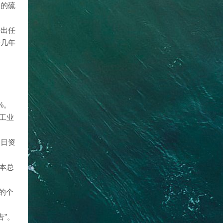
内的硫
并出任
十几年
%。
加工业
，日资
本总
。
的个
告”。