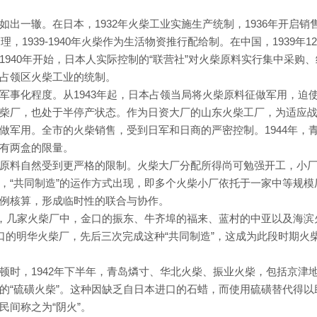
出一辙。在日本，1932年火柴工业实施生产统制，1936年开启销
，1939-1940年火柴作为生活物资推行配给制。在中国，1939年1
940年开始，日本人实际控制的“联营社”对火柴原料实行集中采购、
占领区火柴工业的统制。
军事化程度。从1943年起，日本占领当局将火柴原料征做军用，迫
柴厂，也处于半停产状态。作为日资大厂的山东火柴工厂，为适应
做军用。全市的火柴销售，受到日军和日商的严密控制。1944年，
有两盒的限量。
原料自然受到更严格的限制。火柴大厂分配所得尚可勉强开工，小
，“共同制造”的运作方式出现，即多个火柴小厂依托于一家中等规模
例核算，形成临时性的联合与协作。
地区，几家火柴厂中，金口的振东、牛齐埠的福来、蓝村的中亚以及海滨
近沧口的明华火柴厂，先后三次完成这种“共同制造”，这成为此段时期火
顿时，1942年下半年，青岛燐寸、华北火柴、振业火柴，包括京津
的“硫磺火柴”。这种因缺乏自日本进口的石蜡，而使用硫磺替代得以
民间称之为“阴火”。