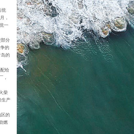
售统
2月，
统一
使部分
战争的
青岛的
厂配给
厂，
火柴
柴生产
地区的
助燃