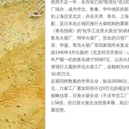
然而不足一年，名存实亡的“联营社”在1
厂续办，成为华北、鲁豫、华中地区的新
的上海迁至北京，并在天津、青岛、上海
配，是日本在占领区推行火柴统制的重要
《青岛指南》的“化学工业类火柴业”的
鲁东火柴厂、明华火柴厂。完全的日资厂
昌、华盛、青岛火柴厂等四家现尚未复业
据1940年3月出版的《北支经济开发论
年产额一栏的青岛燐寸55987元、山东火柴3
资强行入股的华北火柴工厂，金额则为4
16.85万元。
反观同样数量的华资企业，振业25086元、信
元，六家工厂累加所得不过8万元的规定
粗略估算，日资火柴企业（不含华北工厂
1.56倍。但日资火柴企业的资本额，则
重优势。