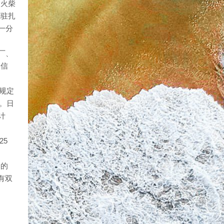
资火柴
先驻扎
一分
厂、
、信
，规定
元。日
计
25
资的
有双