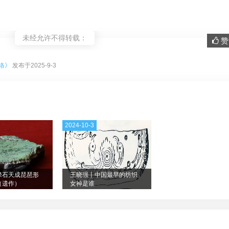
未经允许不得转载：
赞 
。
络》
发布于2025-9-3
2024-10-3
绿石天成琵琶形
王晓强丨中国最早的纺织
（遗作）
女神是谁