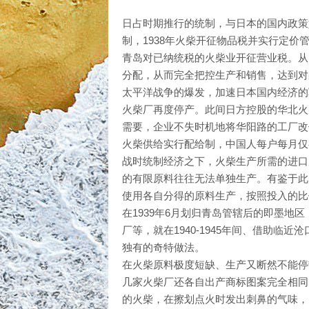
日占时期推行的统制，与日本的国内政策如
制，1938年火柴开征物品税并实行定价管理
青岛对已纳统税的火柴业开征营业税。从1
分配，从而完全把控生产和销售，达到对
太平洋战争的爆发，加速日本国内经济的
火柴厂再度停产。此间日方控股的华北火
需要，企业不失时机地将华阳路的工厂改
火柴供给实行配给制，中国人每户每月仅
战时统制经济之下，火柴生产所需的进口
的有限原料往往无法单独生产。有鉴于此
使用各自分得的原料生产，按照投入的比
在1939年6月划归青岛管辖后的即墨
厂等，就在1940-1945年间、借助临
独有的奇特做法。
在火柴原料极度短缺、生产又断然不能停
几家火柴厂还各自出产商标图案完全相同
的火柴，在擦划点火时发出刺鼻的气味，