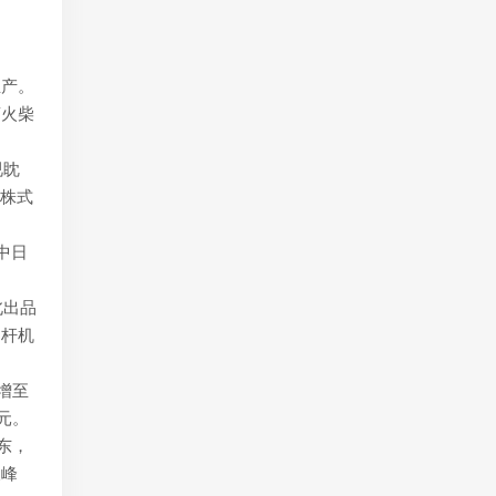
生产。
商火柴
视眈
“株式
中日
北出品
切杆机
增至
万元。
东，
岐峰