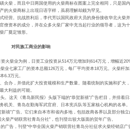
磺火柴，而且中日两国使用的火柴商标在图案上完全相同，只是国
产的火柴商标上出现日语字样，虽易理解却颇为罕见。
式经营。抗战胜利后，李代芳以国民政府大员的身份接收华北火柴
官僚资本的成分，并在众多火柴厂家中充当起行业的领导者，这为
柴厂奠定雏形。
对民族工商业的影响
的日资火柴业为例，日资工业投资从514万元增加到614万元，增幅近20
火柴业七家工厂的资本总额126万元，每厂平均资本18万元。火柴杆
6.3万元。
、合办，并借此扩大投资规模和生产数量。随着统制的实施和扩大
最大利益的可能。
年头。这天《青岛新民报》头版下端的“恭贺新禧”广告栏目，并排着日
务机关、青岛在勤海军武官府、日本宪兵队等五家核心机构的名单
恭贺新禧”广告。它们来自本市和省内多地，包括政商各界以及部分独立
国火柴产销联营社青岛分社”，也刊登出较大版面的贺年广告。
下角的广告，刊登“中华全国火柴产销联营社青岛分社征求火柴经销店广