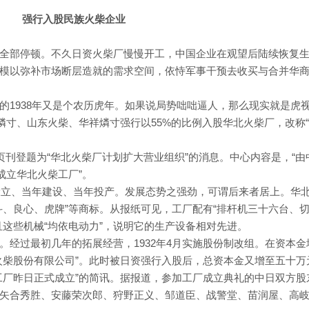
强行入股民族火柴企业
全部停顿。不久日资火柴厂慢慢开工，中国企业在观望后陆续恢复
模以弥补市场断层造就的需求空间，依恃军事干预去收买与合并华
的1938年又是个农历虎年。如果说局势咄咄逼人，那么现实就是虎
岛燐寸、山东火柴、华祥燐寸强行以55%的比例入股华北火柴厂，改称
页刊登题为“华北火柴厂计划扩大营业组织”的消息。中心内容是，“由
成立华北火柴工厂”。
年设立、当年建设、当年投产。发展态势之强劲，可谓后来者居上。华
斗、良心、虎牌”等商标。从报纸可见，工厂配有“排杆机三十六台、
且这些机械“均依电动力”，说明它的生产设备相对先进。
。经过最初几年的拓展经营，1932年4月实施股份制改组。在资本金
火柴股份有限公司”。此时被日资强行入股后，总资本金又增至五十
工厂昨日正式成立”的简讯。据报道，参加工厂成立典礼的中日双方股
矢合秀胜、安藤荣次郎、狩野正义、邹道臣、战警堂、苗润屋、高