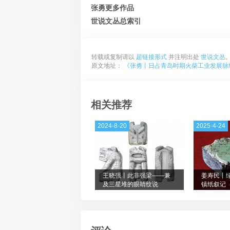
张勇更多作品
世说文丛总索引
转载或复制请以
超链接形式
并注明出处
世说文丛
原文地址：
《张勇丨日占青岛时期火柴工业发展脉
相关推荐
2024-8-20
2025-4-24
王晓强丨此非强梁——兼
姜寿民丨
及三星堆的眼睛纹说
镇纸叙记