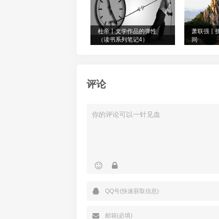
杜帝丨文学作品的弹性
萧联强丨
（读书系列笔记4）
间
评论