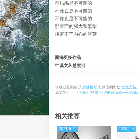
不枯竭是不可能的
不死亡是不可能的
不停止是不可能的
那表面的强大和繁华
掩盖不了内心的空荡
面海更多作品
世说文丛总索引
转载或复制请以
超链接形式
并注明出处
世说文丛
原文地址：
《面海丨“枯竭”一诗的读后感——给陈
相关推荐
2021-9-29
2020-9-4