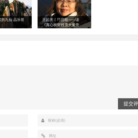
揽胜九仙 品乐世
王起庆丨巧且暗——读
《真心祝贺残雪大奖旁
落》文
提交