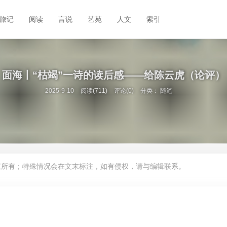
旅记
阅读
言说
艺苑
人文
索引
面海丨“枯竭”一诗的读后感——给陈云虎（论评）
2025-9-10
阅读(711)
评论(0)
分类：
随笔
权所有；特殊情况会在文末标注，如有侵权，请与编辑联系。