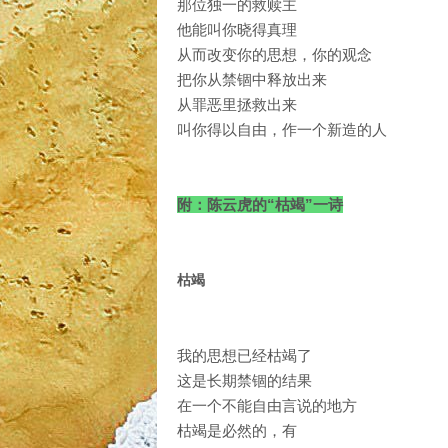
那位独一的救赎主
他能叫你晓得真理
从而改变你的思想，你的观念
把你从禁锢中释放出来
从罪恶里拯救出来
叫你得以自由，作一个新造的人
附：陈云虎的“枯竭”一诗
枯竭
我的思想已经枯竭了
这是长期禁锢的结果
在一个不能自由言说的地方
枯竭是必然的，有