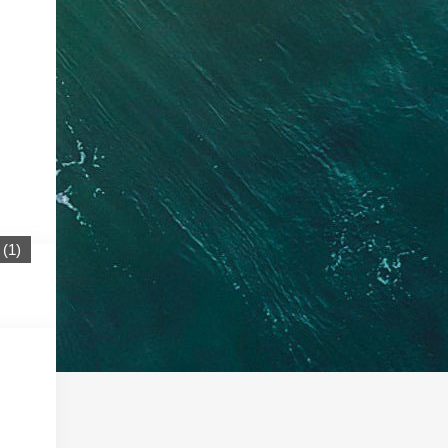
(
1
)