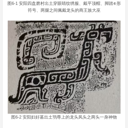
图6-1 安阳四盘磨村出土穿眼睛纹绣服、戴平顶帽、脚踏⊕形
符号、两腿之间佩戴龙头的商王族大巫
图6-2 安阳妇好墓出土鸮尊上的龙头凤头之两头一身神物