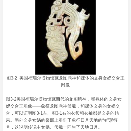
图3-2 美国福瑞尔博物馆藏龙图腾神和裸体的文身女娲交合玉
雕像
图3-2美国福瑞尔博物馆藏商代的龙图腾神，和裸体的文身女
娲交合玉雕像——象征龙图腾神伏羲，和裸体文身的女娲交
合，可以证明图3-1左、图3-1右的衣领和衣袖都是文身的结
果。另外文身女娲的臀部上雕刻了象征日月天地的“⊕”形符
号，这说明传说中女娲、伏羲一同生了天地日月。