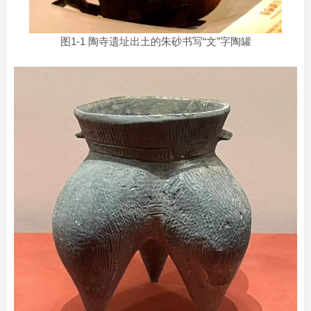
图1-1 陶寺遗址出土的朱砂书写“文”字陶罐