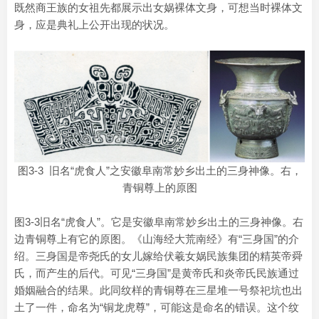
既然商王族的女祖先都展示出女娲裸体文身，可想当时裸体文
身，应是典礼上公开出现的状况。
图3-3 旧名“虎食人”之安徽阜南常妙乡出土的三身神像。右，
青铜尊上的原图
图3-3旧名“虎食人”。它是安徽阜南常妙乡出土的三身神像。右
边青铜尊上有它的原图。《山海经大荒南经》有“三身国”的介
绍。三身国是帝尧氏的女儿嫁给伏羲女娲民族集团的精英帝舜
氏，而产生的后代。可见“三身国”是黄帝氏和炎帝氏民族通过
婚姻融合的结果。此同纹样的青铜尊在三星堆一号祭祀坑也出
土了一件，命名为“铜龙虎尊”，可能这是命名的错误。这个纹