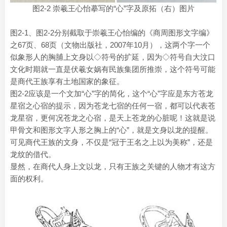
图2-2 崇羲王心怡摹写的“心”字及原拓（右）图片
图2-1、图2-2分别截取于崇羲王心怡编的《商周图形文字编》
之67页、68页（文物出版社，2007年10月），这两个字一个
似象形人的胸脯上文身以◇符号的扩延，因为◇符号自大汶口
文化时期就一直是伏羲女娲有民族集团所推崇，这个符号可能
是商代王族享有土地国家的象征。
图2-2应该是一个文加“心”字的简化，这个“心”字应是东方苍龙
星宿之心宿的提示，因为苍龙七宿的任何一宿，都可以代表苍
龙星宿，更何况苍龙之心宿，是天上苍龙的心脏呢！这就是说
甲骨文和图形文字人形之胸上的“心”，就是文身以龙的提醒。
可见商代王族的文身，不仅是“冠于王名之上以为美称”，还是
龙纹的借代。
显然，在商代人身上文以龙，只有王族之关键的人物才有这方
面的权利。