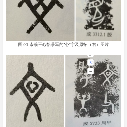
图2-1 崇羲王心怡摹写的“心”字及原拓（右）图片