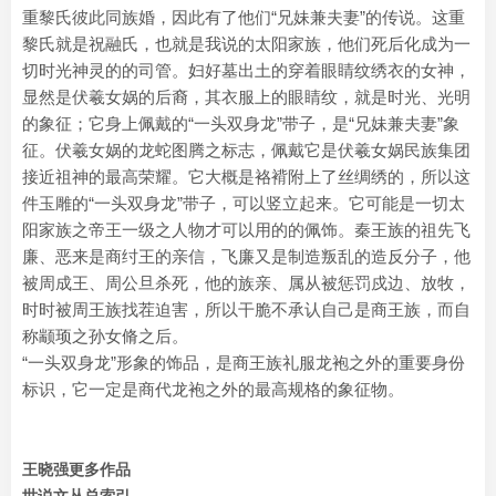
重黎氏彼此同族婚，因此有了他们“兄妹兼夫妻”的传说。这重
黎氏就是祝融氏，也就是我说的太阳家族，他们死后化成为一
切时光神灵的的司管。妇好墓出土的穿着眼睛纹绣衣的女神，
显然是伏羲女娲的后裔，其衣服上的眼睛纹，就是时光、光明
的象征；它身上佩戴的“一头双身龙”带子，是“兄妹兼夫妻”象
征。伏羲女娲的龙蛇图腾之标志，佩戴它是伏羲女娲民族集团
接近祖神的最高荣耀。它大概是袼褙附上了丝绸绣的，所以这
件玉雕的“一头双身龙”带子，可以竖立起来。它可能是一切太
阳家族之帝王一级之人物才可以用的的佩饰。秦王族的祖先飞
廉、恶来是商纣王的亲信，飞廉又是制造叛乱的造反分子，他
被周成王、周公旦杀死，他的族亲、属从被惩罚戍边、放牧，
时时被周王族找茬迫害，所以干脆不承认自己是商王族，而自
称颛顼之孙女脩之后。
“一头双身龙”形象的饰品，是商王族礼服龙袍之外的重要身份
标识，它一定是商代龙袍之外的最高规格的象征物。
王晓强更多作品