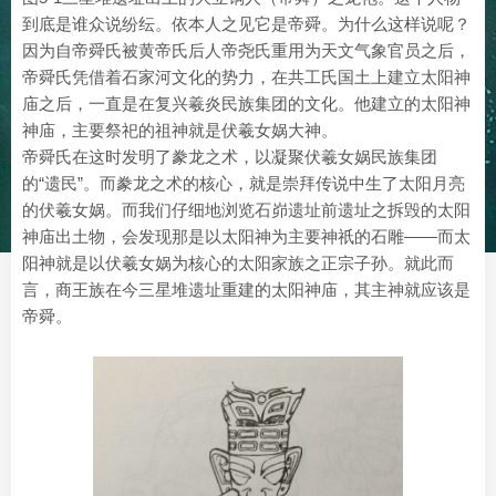
到底是谁众说纷纭。依本人之见它是帝舜。为什么这样说呢？
因为自帝舜氏被黄帝氏后人帝尧氏重用为天文气象官员之后，
帝舜氏凭借着石家河文化的势力，在共工氏国土上建立太阳神
庙之后，一直是在复兴羲炎民族集团的文化。他建立的太阳神
神庙，主要祭祀的祖神就是伏羲女娲大神。
帝舜氏在这时发明了豢龙之术，以凝聚伏羲女娲民族集团
的“遗民”。而豢龙之术的核心，就是崇拜传说中生了太阳月亮
的伏羲女娲。而我们仔细地浏览石峁遗址前遗址之拆毁的太阳
神庙出土物，会发现那是以太阳神为主要神祇的石雕——而太
阳神就是以伏羲女娲为核心的太阳家族之正宗子孙。就此而
言，商王族在今三星堆遗址重建的太阳神庙，其主神就应该是
帝舜。