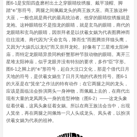
图6-1是安阳四盘磨村出土之穿眼睛纹绣服、戴平顶帽、脚
踏“⊕”形符号、两腿之间佩戴龙头的商王族大巫。商王族这种
大巫，一般也就是商代的最高统治者。他穿的眼睛纹绣服就是
龙袍。这种眼睛纹不是指龙的眼睛，就是玄鸟的眼睛，商代的
龙眼睛和玄鸟的眼睛，因崇拜者是以伏羲女娲为代表图腾神而
往往混淆。商代因为“天命玄鸟，降而生”而图腾崇拜猫头鹰，
又因为“大皞氏以龙纪”而又崇拜龙蛇。好像有了三星堆太阳神
庙，而特定龙眼睛异质同构虾蟹那种节肢动物的眼睛。离开三
星堆太阳神庙，似乎龙眼并没有特别的要求，多作“臣”字形。
图6-1之脚上的“⊕”形符号，起自大汶口文化，那是个借代日月
天地的符号，是伏羲女娲生了日月天地的代表性符号。图6-1
的大巫是在“箕坐”之作法的特有动作；在它两腿之间的龙头，
应该是面临法会扮演两头一身神物，而佩戴上去的，在商代出
现有大量的龙凤两头一身的造型神物（图6-2）——这龙头象
征着伏羲，这凤头象征着女娲。所以在商王族法会当中，出现
人箕坐，再在两腿之间佩饰一只人头或龙头、凤头者，以扮演
伏羲女娲为代表的祖神。