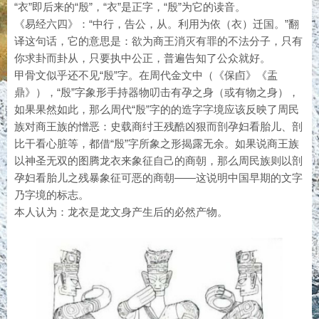
“衣”即后来的“殷”，“衣”是正字，“殷”为它的读音。
《易经六四》：“中行，告公，从。利用为依（衣）迁国。”翻
译这句话，它的意思是：欲为商王消灭有罪的不法分子，只有
你求卦而卦从，只要执中公正，普遍告知了公众就好。
甲骨文似乎还不见“殷”字。在周代金文中（《保卣》《盂
鼎》），“殷”字象形手持器物叨击有孕之身（或有物之身），
如果果然如此，那么周代“殷”字的的造字字境应该反映了周民
族对商王族的憎恶：史载商纣王残酷凶狠而剖孕妇看胎儿、剖
比干看心脏等，都借“殷”字所象之形揭露无余。如果说商王族
以神圣无双的图腾龙衣来象征自己的商朝，那么周民族则以剖
孕妇看胎儿之残暴象征可恶的商朝——这说明中国早期的文字
乃字境的标志。
本人认为：龙衣是龙文身产生后的必然产物。