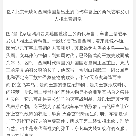
图7 北京琉璃河西周燕国墓出土的商代车軎上的商代战车发明
人相土青铜像
图7是北京琉璃河西周燕国墓出土的商代车軎，车軎上是战车
发明人相土之青铜像。一般说“軎”出自西周，看来此说不确。
因为这只车軎上青铜的人形雕塑，其服饰为玄鸟的本鸟——猫
头鹰。玄鸟作为神物，到姬周时代，已经随着商王族失败而成
为恶鸟、凶鸟，西周时代燕国的开国国君是周王室重臣、周武
王的亲兄弟召公奭的长子，他应当非常明白周武王、周公旦卑
化和否定商王族神圣象征物的政策，作为“天命玄鸟降而生
商”的玄鸟本鸟，是商王族的创世纪神物，是周王族形成时代
的噩梦，所以周王族当时的首领人物是不会雕塑玄鸟为之崇拜
神灵的，它只可能是召公父子的灭商战利品。所以我定其为商
代末期产物。商王族为了塑造战车车神的形象，当然应当让它
穿上玄鸟纹饰的衣服，毕竟“天命玄鸟降而生商”呀。车軎是保
护车辖让车轮行走的重要部件，所以车軎上装饰相土像，理所
当然。相土是商代高祖契的孙子，穿玄鸟为装饰纹样的衣服，
更为接近事实。