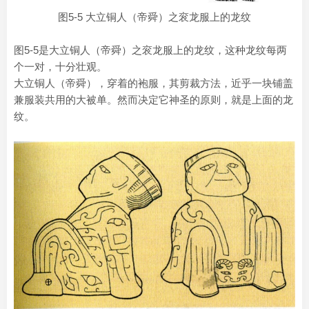
图5-5 大立铜人（帝舜）之衮龙服上的龙纹
图5-5是大立铜人（帝舜）之衮龙服上的龙纹，这种龙纹每两
个一对，十分壮观。
大立铜人（帝舜），穿着的袍服，其剪裁方法，近乎一块铺盖
兼服装共用的大被单。然而决定它神圣的原则，就是上面的龙
纹。