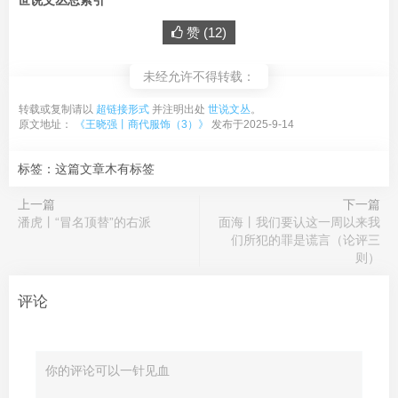
世说文丛总索引
赞 (
12
)
未经允许不得转载：
转载或复制请以
超链接形式
并注明出处
世说文丛
。
原文地址：
《王晓强丨商代服饰（3）》
发布于2025-9-14
标签：这篇文章木有标签
上一篇
下一篇
潘虎丨“冒名顶替”的右派
面海丨我们要认这一周以来我
们所犯的罪是谎言（论评三
则）
评论