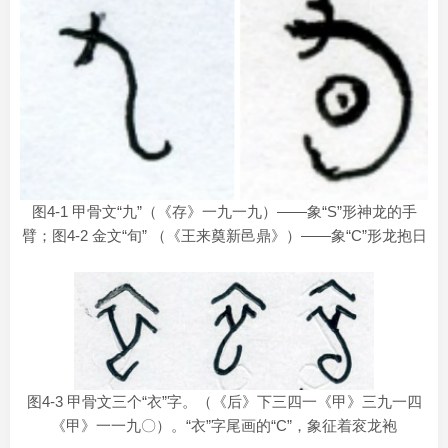
图4-1 甲骨文“九”（《存》一九一九）——象“S”形神龙的手
臂；图4-2 金文“旬” （《王来奠新邑鼎》）——象“C”形龙抱日
图4-3 甲骨文三个“衣”字。（《后》下三四一《甲》三九一四
《甲》一一九〇）。“衣”字尾画的“C”，象征着衮龙袍