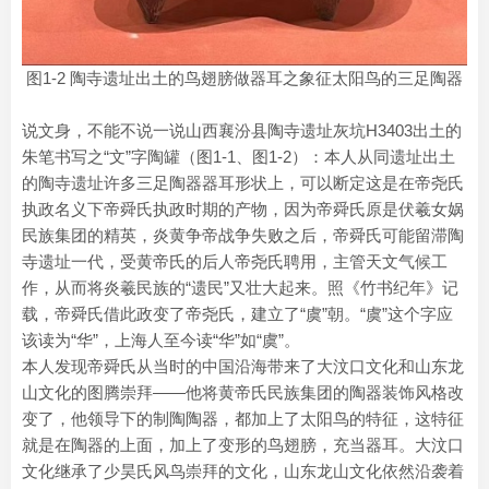
图1-2 陶寺遗址出土的鸟翅膀做器耳之象征太阳鸟的三足陶器
说文身，不能不说一说山西襄汾县陶寺遗址灰坑H3403出土的
朱笔书写之“文”字陶罐（图1-1、图1-2）：本人从同遗址出土
的陶寺遗址许多三足陶器器耳形状上，可以断定这是在帝尧氏
执政名义下帝舜氏执政时期的产物，因为帝舜氏原是伏羲女娲
民族集团的精英，炎黄争帝战争失败之后，帝舜氏可能留滞陶
寺遗址一代，受黄帝氏的后人帝尧氏聘用，主管天文气候工
作，从而将炎羲民族的“遗民”又壮大起来。照《竹书纪年》记
载，帝舜氏借此政变了帝尧氏，建立了“虞”朝。“虞”这个字应
该读为“华”，上海人至今读“华”如“虞”。
本人发现帝舜氏从当时的中国沿海带来了大汶口文化和山东龙
山文化的图腾崇拜——他将黄帝氏民族集团的陶器装饰风格改
变了，他领导下的制陶陶器，都加上了太阳鸟的特征，这特征
就是在陶器的上面，加上了变形的鸟翅膀，充当器耳。大汶口
文化继承了少昊氏风鸟崇拜的文化，山东龙山文化依然沿袭着