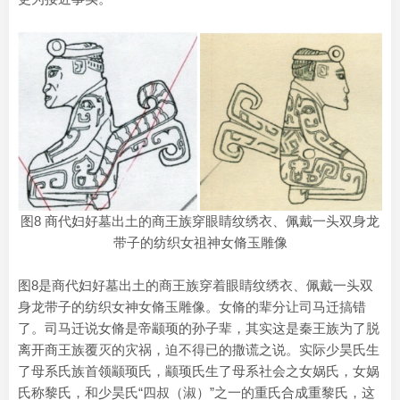
图8 商代妇好墓出土的商王族穿眼睛纹绣衣、佩戴一头双身龙
带子的纺织女祖神女脩玉雕像
图8是商代妇好墓出土的商王族穿着眼睛纹绣衣、佩戴一头双
身龙带子的纺织女神女脩玉雕像。女脩的辈分让司马迁搞错
了。司马迁说女脩是帝颛顼的孙子辈，其实这是秦王族为了脱
离开商王族覆灭的灾祸，迫不得已的撒谎之说。实际少昊氏生
了母系氏族首领颛顼氏，颛顼氏生了母系社会之女娲氏，女娲
氏称黎氏，和少昊氏“四叔（淑）”之一的重氏合成重黎氏，这