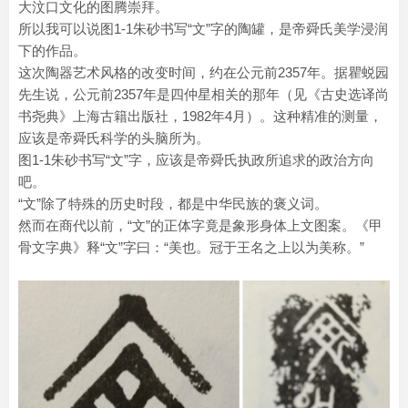
大汶口文化的图腾崇拜。
所以我可以说图1-1朱砂书写“文”字的陶罐，是帝舜氏美学浸润
下的作品。
这次陶器艺术风格的改变时间，约在公元前2357年。据瞿蜕园
先生说，公元前2357年是四仲星相关的那年（见《古史选译尚
书尧典》上海古籍出版社，1982年4月）。这种精准的测量，
应该是帝舜氏科学的头脑所为。
图1-1朱砂书写“文”字，应该是帝舜氏执政所追求的政治方向
吧。
“文”除了特殊的历史时段，都是中华民族的褒义词。
然而在商代以前，“文”的正体字竟是象形身体上文图案。《甲
骨文字典》释“文”字曰：“美也。冠于王名之上以为美称。”