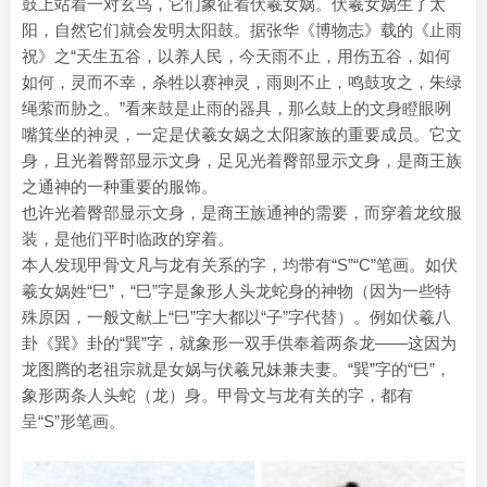
鼓上站着一对玄鸟，它们象征着伏羲女娲。伏羲女娲生了太
阳，自然它们就会发明太阳鼓。据张华《博物志》载的《止雨
祝》之“天生五谷，以养人民，今天雨不止，用伤五谷，如何
如何，灵而不幸，杀牲以赛神灵，雨则不止，鸣鼓攻之，朱绿
绳萦而胁之。”看来鼓是止雨的器具，那么鼓上的文身瞪眼咧
嘴箕坐的神灵，一定是伏羲女娲之太阳家族的重要成员。它文
身，且光着臀部显示文身，足见光着臀部显示文身，是商王族
之通神的一种重要的服饰。
也许光着臀部显示文身，是商王族通神的需要，而穿着龙纹服
装，是他们平时临政的穿着。
本人发现甲骨文凡与龙有关系的字，均带有“S”“C”笔画。如伏
羲女娲姓“巳”，“巳”字是象形人头龙蛇身的神物（因为一些特
殊原因，一般文献上“巳”字大都以“子”字代替）。例如伏羲八
卦《巽》卦的“巽”字，就象形一双手供奉着两条龙——这因为
龙图腾的老祖宗就是女娲与伏羲兄妹兼夫妻。“巽”字的“巳”，
象形两条人头蛇（龙）身。甲骨文与龙有关的字，都有
呈“S”形笔画。