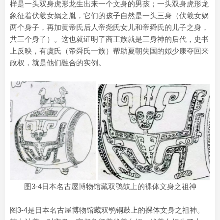
样是一头双身虎形龙生出来一个文身的男孩；一头双身虎形龙
象征着伏羲女娲之胤，它们的孩子自然是一头三身（伏羲女娲
两个身子，再加黄帝氏后人帝尧氏女儿和帝舜氏的儿子之身，
共三个身子）。这也就证明了商王族就是三身神的后代，史书
上反映，有虞氏（帝舜氏一族）帮助夏朝失国的姒少康夺回来
政权，就是他们融合的实例。
图3-4日本名古屋博物馆藏双鸮鼓上的裸体文身之祖神
图3-4是日本名古屋博物馆藏双鸮铜鼓上的裸体文身之祖神。