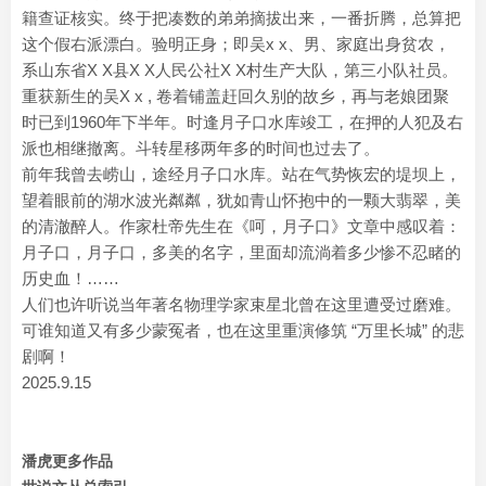
籍查证核实。终于把凑数的弟弟摘拔出来，一番折腾，总算把
这个假右派漂白。验明正身；即吴x x、男、家庭出身贫农，
系山东省X X县X X人民公社X X村生产大队，第三小队社员。
重获新生的吴X x , 卷着铺盖赶回久别的故乡，再与老娘团聚
时已到1960年下半年。时逢月子口水库竣工，在押的人犯及右
派也相继撤离。斗转星移两年多的时间也过去了。
前年我曾去崂山，途经月子口水库。站在气势恢宏的堤坝上，
望着眼前的湖水波光粼粼，犹如青山怀抱中的一颗大翡翠，美
的清澈醉人。作家杜帝先生在《呵，月子口》文章中感叹着：
月子口，月子口，多美的名字，里面却流淌着多少惨不忍睹的
历史血！……
人们也许听说当年著名物理学家束星北曾在这里遭受过磨难。
可谁知道又有多少蒙冤者，也在这里重演修筑 “万里长城” 的悲
剧啊！
2025.9.15
潘虎更多作品