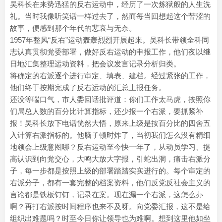
吴科长在来势迅猛的反右运动中，经历了一次炼狱般的人生洗
礼。当时我像听笑话一样过去了，然而每当回想起这个苦涩的
故事，便感到那个年代的悲哀与无奈。
1957年整风“反右”运动轰轰烈烈开展起来。吴科长带领全科同
志认真贯彻党委部署，做好反右运动的申报工作，他们夜以继
日地汇集整理运动资料，把会议发言记录分析归类。
将确定的右派逐个进行审定、填表、建档。经过紧张的工作，
他们终于按期完成了反右运动的汇总上报任务。
还没等喘口气，市人委回话批评道：你们工作太马虎，按照你
们局总人数的百分比计算指标，还少报一个右派，要抓紧补
报！吴科长放下电话恍然大悟，原来上级是按百分比的四舍五
入计算右派指标的。他脑子顿时炸了，当初我们怎么没有精细
地领会上级意图哪？反右运动至今快一年了，从动员学习、提
高认识到向党交心，大鸣大放大字报，引蛇出洞，痛击右派分
子，每一步都是按照上级的部署踏踏实实进行的。每个审定的
右派分子，都有一套完整的档案资料，他们反党反社会主义的
言论都是铁板钉钉，记录在案。现在漏一个右派，这怎么办
啊？再打右派按时间程序也来不及呀。向党委汇报，这不是给
组织出难题吗？时至今日你让领导也为难啊。想到这里他如坐