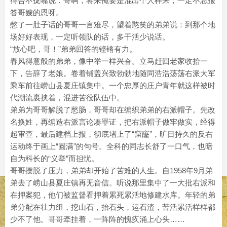
得合不拢嘴说：哥啊，将来俺要是混出个人样来，一定不忘报
答哥嫂的恩呀。
憋了一肚子话的哥哥一言难尽，望着憨笑的弟弟说：到那个地
场好好表现，一定听领队的话，多干活少说话。
“放心吧，哥！”弟弟回答的铿锵有力。
春风得意般的弟弟，像中举一样兴奋。立马赶回老家收拾一
下，告辞了老娘。卷着铺盖兴致勃勃地随同浩浩荡荡右派大军
乘车前往崂山县夏庄镇集中。一个忠厚的庄户青年就这样被时
代潮流裹挟着，混进苦役队伍中。
弟弟为哥哥解脱了愁肠，哥哥却在编织弟弟的右派帽子。先改
名换姓，再编造右派言论凑罪证，把右派帽子做牢做实，经得
起审查，最后建档上报，彻底堵上了“窟窿”，旷日持久的反右
运动终于画上“圆满”的句号。全科的同志长舒了一口气，也暗
自为科长的“义举”而担忧。
哥哥摆脱了压力，弟弟却开始了苦难的人生。自1958年9月弟
弟去了崂山县夏庄镇再无音信。听说那里集中了一大批右派和
在押案犯，他们被监督看押着累死累活地修建水库。年轻的弟
弟分配在壮力组，挖山石，抬石头，运石渣，苦活累活样样都
少不了他。哥哥牵挂着，一阵阵的愧疚涌上心头……