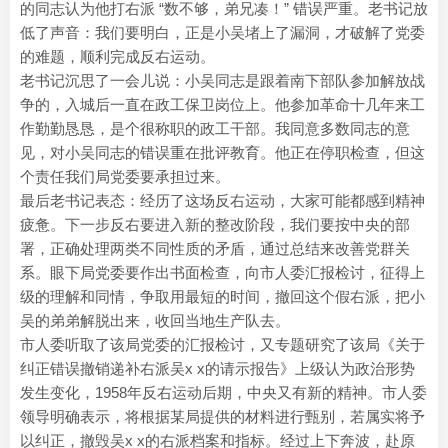
的同志认为他打右派 “数不够，弟兄凑！” 错误严重。老书记放
低了声音：我们要明白，正是小吴堵上了漏洞，才破解了党委
的难题，顺利完成反右运动。
老书记沉思了一会儿说：小吴同志是跟着南下部队参加解放战
争的，入城后一直在政工保卫岗位上。他参加革命十几年来工
作勤勤恳恳，是个很称职的政工干部。我同意多数同志的意
见，对小吴同志的错误重在批评教育。他正在停职检查，但这
个责任我们局党委要承担过来。
最后老书记表态：经历了这场反右运动，大家可能都感到精神
疲惫。下一步反右要进入新的整改阶段，我们要按中央的部
署，正确处理两类不同性质的矛盾，通过总结来改善党群关
系。眼下局党委要作出书面检查，向市人委汇报检讨，征得上
级的理解和同情，争取用最短的时间，撤回这个假右派，把小
吴的弟弟解脱出来，收回当地生产队去。
市人委听取了该局党委的汇报检讨，又专题研究了该局《关于
纠正错误撤销递补右派吴x x的请示报告》上级认为政治形势
发生变化，1958年反右运动后期，中央又有新的精神。市人委
领导明确表示，将根据某局提供的材料进行甄别，若属实将予
以纠正，撤毁吴x x的右派档案和指标。经过上下奔波，赴原