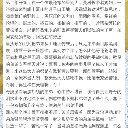
第二年开春，在一个乍暖还寒的星期天，吴科长带着媳妇，一
路颠簸来到崂山夏庄的月子口工地。远远望着这片野草尽吹，
满目荒丘的野岭上，黑压压的苦力们一团团的围着。掌钎的、
抡锤的、掘土的、撬石的、搬抬的，推车的，一片嘈杂繁忙的
苦役场面。那钢钎凿炮眼的叮当声和苦力们嘿吆的号子声，如
同哀怨的悲歌，回荡在旷野上……
当执勤的卫兵把弟弟从工地上传来后，只见弟弟面目黢黑消
瘦，嘴唇干裂一脸憔悴。离别才半年，怎么比他哥还苍老啊。
哥俩相见欲哭无泪，哥哥握着弟弟老茧皴裂的手颤抖着。憨厚
的弟弟支吾半天才说：哥啊，你办的啥事儿啊？俺来了才知
道，来这出大力的都是右派和劳改犯呀。那些管事的、站岗
的，拿俺不当人咧，整天出大力还吃不饱，比咱老家还苦哇。
哥啊，你这样伤天理呀，哥！……
哥嫂望着满脸胡须的弟弟，心中苦不堪言，懊悔自责让哥哥的
泪水止不住地流下来，伤感中也不知和弟弟说了些什么，塞下
一包衣物和几个火烧，便匆匆与弟弟泪别。
回来那个晚上哥哥彻夜不眠，苦苦思索着，因为政治运动却让
弟弟背黑锅承受苦劳役。看这形势苦命的弟弟要戴帽一辈子、
改造一辈子、苦难一辈子！当哥的竟把胞弟推到深渊里。怎么