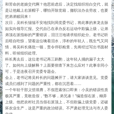
和苦命的老娘交代啊？他思前虑后，决定找组织坦白交代，就
是让他戴上右派帽子，哪怕开除党籍，撤职法办去劳改，也要
把弟弟赎回来！
次日，吴科长惴惴不安地找到局党委书记，将此事的来龙去脉
如实向领导汇报。交代自己在承办反右运动中欺骗上级，让弟
弟顶右派指标的严重错误，泪汪汪地请求组织处分。老书记听
后暗自吃惊，望着这位噙着泪水，淳朴的年轻人，既生气又同
情，将吴科长痛批一顿，责令停职检查，先将经过写出书面材
料，听候组织处理。
科长离去后，这位老书记再三斟酌，这年轻人捅的漏子太大
了。如何向上级解释？上面要彻查下来怎么应对？此事非同小
可，于是连夜召开党委专题会。
会上，老书记将吴科长的问题摊开了，请大家谈谈意见。党委
成员们感到了问题的严重性，都在沉思着……
一个年轻干部义愤填膺，不假思索张口即来：小吴的错误性质
极其严重，竟敢造假，“数不够，弟兄凑！”编造假右派，糊弄
上级。他把农村社员当假右派顶上，不但欺骗上级党委，还破
坏农业生产，这是严重的政治错误。不严肃处理无法与市人委