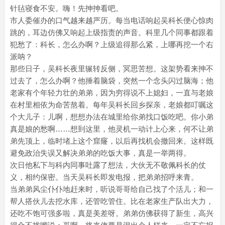
针毡寝食不安。嗨！先抻抻看吧。
市人委催办的口气越来越严历。每当电话响起吴科长便心惊肉
跳的，耳边仿佛又响起上级指责的声音。科里几个同事都跟着
犯愁了：科长，怎么办啊？上级追得那么紧，上哪再挖一个右
派呐？
那些日子，吴科长夜里辗转反侧，冥思苦想。这架势看来抻不
过去了，怎么办啊？他捶着脑袋，突然一个念头闪过脑海；他
老家有个年轻力壮的弟弟，因为穷得说不上媳妇，一直与老娘
在村里相依为命苦熬着。每年吴科长回乡探亲，老娘都叮嘱这
个大儿子：儿啊，想想办法在城里给你弟找口饭吃吧。你小弟
真是娘的愁啊……想到这里，他灵机一动计上心来，何不让弟
弟先顶上，临时堵上这个窟窿，以后再找机会撤回来。这样既
避免政治失误又解决弟弟的吃饭大事，真是一举两得。
次日他私下与科内同事吐露了想法，大伙无不敬佩科长的仗
义，相约保密。当天吴科长即发电报，把弟弟招呼来青。
当弟弟风尘仆仆地赶来时，听说哥哥给自己找了个活儿；和一
帮人搭伙儿去挖水库，还管吃管住。比在老家生产队出大力，
还吃不饱可强多啦，真是美差呀。弟弟仿佛获得了新生，高兴