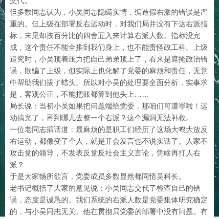
交代。
但多数同志认为，小吴同志隐瞒实情，编造假右派的错误是严
重的。但上级在部署反右运动时，对我们局并没有下达右派指
标，末尾却按百分比的四舍五入来计算右派人数。指标没完
成，这个责任不能全推到我们身上，也不能责怪政工科。上级
追究时，小吴顶着压力把自己弟弟顶上了，看来是遮掩政治错
误，欺骗了上级，但实际上也化解了党委的麻烦和责任，无意
中帮助我们拔了蜡头。所以对小吴的处理要全面分析，实事求
是，客观公正，不能把账都算到他头上……
局长说：当初小吴如果把问题端给党委，那咱们可遭罪啦！运
动搞完了，再到哪儿去整一个右派？这个漏洞无法补救。
一位老同志插话道：最麻烦的是职工们经历了这场大鸣大放反
右运动，都像变了个人，就是开会发言也不说实话了。人家不
攻击党的领导，不发表反党反社会主义言论，凭啥再打人右
派？
于是大家畅所欲言，党委成员多数显然都同情吴科长。
老书记概括了大家的意见说：小吴同志交代了检查自己的错
误，态度是诚恳的。我们系统的右派人数是党委集体研究确定
的，与小吴同志无关。他在贯彻局党委的部署中没有问题。有