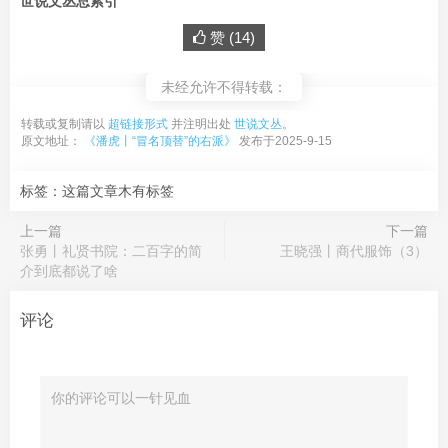
世说文丛总索引
赞 (
14
)
未经允许不得转载：
转载或复制请以
超链接形式
并注明出处
世说文丛
。
原文地址：
《潘虎丨“冒名顶替”的右派》
发布于2025-9-15
标签：这篇文章木有标签
上一篇
下一篇
张勇丨礼贤书院：二百字的简
王晓强丨商代服饰（3）
介到底都说了啥
评论