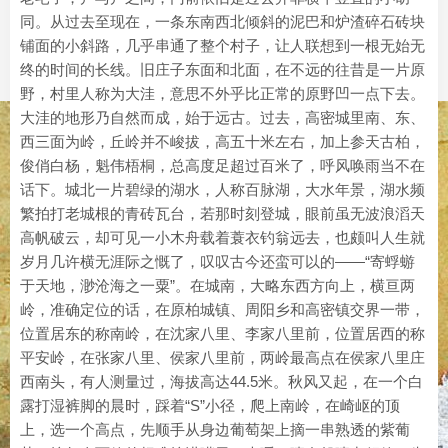
同。从过去至现在，一条东南西北倾斜的泥巴和炉渣碎石砖块
铺面的小斜路，几乎串通了整个村子，让人联想到一根无始无
终的时间的长线。旧庄子东面和北面，在不远的往昔是一片原
野，村里人称为大洼，意思不外乎比正常的原野凹一点下去。
大洼的地形乃自然而成，始于远古。过去，高密城里南、东、
西三面为岭，丘岭并不峻拔，高五十米左右，加上参天古柏，
俊俏白杨，魁伟梧桐，总高度足超过百米了，呼风唤雨当不在
话下。城北一片碧绿的湖水，人称百脉湖，大水年景，湖水频
繁拍打老城根的青砖瓦台，若那时刻登城，眼前虽无波浪滔天
高帆破云，却可见一小木舟载着蓑衣钓翁远去，也颇叫人生就
岁月几许横无涯际之慨了，叹叹古今还蛮可以的——“寄蜉蝣
于天地，渺沧海之一粟”。在城南，大略东西方向上，横亘两
岭，准确定位的话，在原柏城镇、周阳乡和高密镇交界一带，
位置居东的称南岭，在沈家八里、李家八里前，位置居西的称
平安岭，在张家八里、侯家八里前，两岭最高点在侯家八里庄
西南头，有人测量过，海拔高达44.5米。秋风又起，在一个白
露打湿裤脚的晨时，踩着“S”小径，爬上南岭，在崎岖的顶
上，选一个高点，先顺手从身边葡萄架上摘一串熟透的紫葡