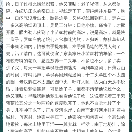
给，日子过得比螺丝都紧，他又嘀咕：老子喝酒，从来都使
碗。在卣坊庄东的窑口上，视线定了下，便继续往东摇了，胸
中一口闷气没发出来，憋得难受，又将视线回到窑上，定在二
十多米高的烟囱顶上，足足三分钟：日他小姨。痛快了，才挪
开眼，眼力劲儿落到了小苗家村前的高坡，说是高坡，就是块
土崖子，罗家庄的老娘们叫它糊迷沟坎，叫归叫，割猪草却从
不来糊迷沟内，怕被右手提相机，左手握毛笔的野男人勾了
去，污了清白，这可就便宜了东栾家庄小苗家村的羊倌，一个
相貌奇特的老汉，总是放养十二头羊，不多也不少，多了卖，
少了买，每天一早把羊群赶进糊迷沟，再到羊路沟，日薄西山
的时候，呼哨几声，羊群再回到糊迷沟，十二头羊围个不太圆
的圈，老汉躺在不太圆的圈中央，呼呼大睡，因为白天从不说
话，睡着后梦话连篇，可是除了羊，谁都不清楚他说过什么，
他又嘀咕：早晚我到他梦里看看他说了啥。这说着说着三串紫
葡萄按五分之一秒两粒的速度吃完了，他也不自觉地转了个
身，几乎冲正东了，正东胶河东岸，自南而北顺河崖排列着柏
城村、何家村、姚家村等庄子，他家的地和何家村一个寡妇的
地紧挨，每次上地里干活——其实就一样活，由于地势洼，除
了耐涝的高粱，别的庄稼不敢种，大胆种上的年头，必定涝