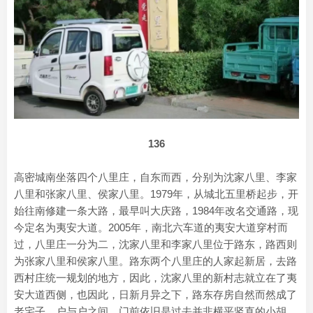
136
高密城南坐落四个八里庄，自东而西，分别为沈家八里、李家
八里和张家八里、侯家八里。1979年，从城北五里桥起步，开
始往南修建一条大路，最早叫大庆路，1984年改名交通路，现
今定名为夷安大道。2005年，南北六车道的夷安大道穿村而
过，八里庄一分为二，沈家八里和李家八里位于路东，路西则
为张家八里和侯家八里。路东两个八里庄的人家起新居，去路
西村庄统一规划的地方，因此，沈家八里的新村志就立在了夷
安大道西侧，也因此，日新月异之下，路东存房自然而然成了
老宅子，户与户之间，门前依旧是过去并非横平竖直的小胡