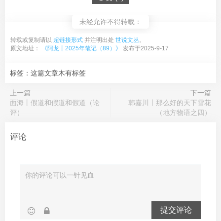
未经允许不得转载：
转载或复制请以
超链接形式
并注明出处
世说文丛
。
原文地址：
《阿龙丨2025年笔记（89）》
发布于2025-9-17
标签：这篇文章木有标签
上一篇
下一篇
面海丨假道和假道和假道（论
韩嘉川丨那么好的天下雪花
评）
（地方物语之四）
评论
提交评论