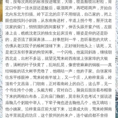
萄，按每次两粒的标准按进嘴里，大嚼，喷血般喷出籽粒，肯
定口中那一洼水甜还是酸后，吸溜两声，再吧嗒两声，开始自
北向东北方扫描。岭下正北的庄子不用细说，自己家的，闭上
眼也能找到小斜路，从东南角进村，半道上拐个弯，掰开沈老
汉家的柴门，悄悄溜到西间窗棂下，伸舌头舔开窗户纸，左眼
凑上去，瞧瞧沈老汉的独生女起床没有，睡姿是仰的还是卧
的，是否流了眼屎鼻涕……好事想到一半，忽听暴怒的犬吠，
仿佛从老汉院子的榆树顶锤下来，正好锤到他头上：该死，又
是老汉东邻李家的狗管闲事。一个闪电，他返回斜路，继续朝
西北走，出村不多远，就望见莺来岭西南坡上张家埠的大银
杏，满树的叶子快黄了，乱响乱晃，像密密麻麻的铜板——真
结铜板的话大树早秃噜了，他嘀咕一声：他妗子家。自张家埠
往东平移眼神，莺来岭南半坡上，又一个庄，人称梓童庙，岭
顶有个文昌庙，门朝南，正对着南岭上的自己，这么早，见一
个书生挎个小箢，头戴方帽，背对自己，脑袋后面挂着布帽垂
下来的两根白布条，正向庙门鞠躬，莫非秋天也考试？据说进
庙鞠几个躬能中举人，下辈子俺也进去鞠他几个，他又嘀咕：
他小姨家。沿梓童庙庄前大坡下来，过康成大街，莺来岭脚南
边半里就是卣坊庄，这个胶州的外来户，连个破卣都不舍得