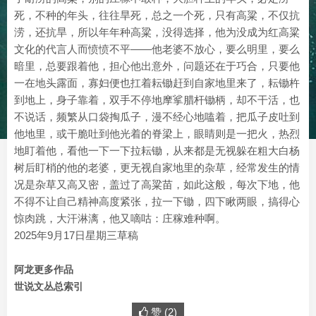
死，不种的年头，往往旱死，总之一个死，只有高粱，不仅抗
涝，还抗旱，所以年年种高粱，没得选择，他为没成为红高粱
文化的代言人而愤愤不平——他老婆不放心，要么明里，要么
暗里，总要跟着他，担心他出意外，问题还在于巧合，只要他
一在地头露面，寡妇便也扛着耘锄赶到自家地里来了，耘锄杵
到地上，身子靠着，双手不停地摩挲腊杆锄柄，却不干活，也
不说话，频繁从口袋掏瓜子，漫不经心地嗑着，把瓜子皮吐到
他地里，或干脆吐到他光着的脊梁上，眼睛则是一把火，热烈
地盯着他，看他一下一下拉耘锄，从来都是无视躲在粗大白杨
树后盯梢的他的老婆，更无视自家地里的杂草，经常发生的情
况是杂草又高又密，盖过了高粱苗，如此这般，每次下地，他
不得不让自己精神高度紧张，拉一下锄，四下瞅两眼，搞得心
惊肉跳，大汗淋漓，他又嘀咕：庄稼难种啊。
2025年9月17日星期三草稿
阿龙更多作品
世说文丛总索引
赞 (
2
)