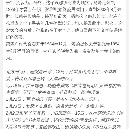
来”，贺认为。当然，这个设想没有成为现实，马烽迁延到
1989年才晋京任职，孙犁则始终蛰居津门，直到2002年8月去
世。我感兴趣的是，孙犁知道这一消息么？假若知道，他有什
么反应？查了手头的几种孙犁传记，均未提及此事。那么，这
次大会的前后，孙犁都在干啥？这，他自己留下的文字便是绝
好的答案。
第四次作代会召开于1984年12月，贺的提议见于张光年1984
年2月25日的日记，今即以1984年为准，看看孙犁一年中的作
为。
北方的1月，照例是严寒，12日，孙犁复函潘之汀，给潘看
稿，告以有几篇已转《天津日报》。
1月19日，在王勉思、杨坚寄赠的《郭嵩焘日记》第四卷的书
衣题字，记下了“中午食鸡，碎骨挤落一齿”的琐事。
1月22日，写读书记《买〈魏书>〈北齐书〉记》。
1月23日，复函老友吕剑，谢吕赠近作《一剑集》等。
2月2日系甲子正月初一，旧历新年，15日，在小胖赠送的《达
夫书简》的书衣题长跋，述论郁氏的爱情及命运，精辟深刻。
2月16日元宵节，复函韩映山，谢所赠小说集《串枝红》及照