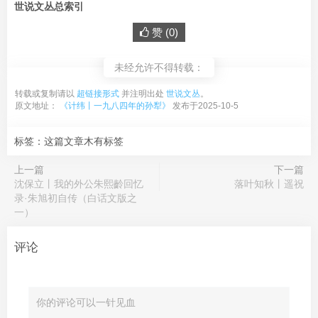
世说文丛总索引
赞 (
0
)
未经允许不得转载：
转载或复制请以
超链接形式
并注明出处
世说文丛
。
原文地址：
《计纬丨一九八四年的孙犁》
发布于2025-10-5
标签：这篇文章木有标签
上一篇
下一篇
沈保立丨我的外公朱熙齡回忆
落叶知秋丨遥祝
录·朱旭初自传（白话文版之
一）
评论