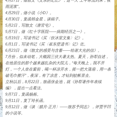
4月27日，做散文《父亲的记忆》，这一天“上午寒流到来，夜
雨泥浆”。
4月29日，做小说《小D》。
4月30日，复函韩金星，谈稿子。
5月2日，写散文《唐官屯》。
5月7日，做《红十字医院——病期经历之一》。
5月19日，写读书记《买〈饮冰室文集〉记》。
6月1日，写读书记《买〈崔东壁遗书〉记》讫。
6月23日，做《散文的感受与含蓄——给谢大光的信》。
7月份，似未动笔，大概因三伏大暑太热。夏天，孙犁自述，
在他居住的那个越来越乱杂的大院儿，“每天晚上，我不开
灯，一个人坐在窗前，喝一杯凉开水，摇一把大蒲扇，用一条
破毛巾擦汗”，夜深，有了凉意，才钻到蚊帐里去。
立秋以后，8月22日，致函张金池，就《孙犁著作年表续
编》，提出一点看法。
9月7日，复函杨栋。
9月11日，复丁玲长函。
9月12日，做《谈〈腊月·正月〉——致苏予同志》，评贾平凹
的小说等。