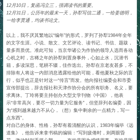
12月10日，复函冯立三，强调读书的重要。
12月31日，公历年的最末一天，孙犁写信二通，一给姜德明，
一给李贯通，均谈书论文。
以上，我不厌其繁地以“编年”的形式，罗列了孙犁1984年全年
的文字生涯。小说、散文、文艺评论、读书记、书信、题跋，
量多而质优。准此可知，当京华诸公为作协的领导人选而各动
心机之时，古稀之年的孙犁则置身事外，心如止水，沉潜书
籍，多读深思，笔耕不辍，佳作迭出。孙犁在京老友甚多，不
排除有人将这一内部消息透露给他的可能，看他夏秋之际的言
行，似乎也正是针对这一“传言”而发。他向报社编委会和市委
宣传部提出，辞去报社和天津作协分会的所有职务、名义，要
求离休。丁玲将要主持创办大型文学刊物《中国》，他表
示“非常高兴，要尽一切力量为它服务”，但坚辞列名编委，因
为“感到越来越力不从心，（想）集中剩余的一点精力，写一
点东西”。
对自己的身体、性格，孙犁有着清醒的认识，1983年编毕《远
道集》，他告诉来拿书稿的编辑：“写到疲倦时，则两眼昏