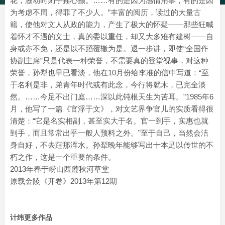
花，激动时则手摇心颤。……有的是因为感情用事，有的是因
为考虑不周，得罪了不少人。”丰富的阅历，读过的大量古
籍，使他对文人从政的能力，产生了极大的怀疑——那些狂喊
着怀才不遇的文士，真的委以重任，却又大多难有建树——自
身或亦不免，还是以不蹈覆辙为是。退一步讲，即使“全国作
协副主席”只是代表一种荣誉，不需要真的登堂视事，对这种
荣誉，孙犁也早已看淡，他在10月份给李准的信中写道：“至
于名利是非，弟青年时代或有此念，今行将就木，已完全淡
然。……今足不出门庭……深以此钝根天生为苦耳。”1985年6
月，他写了一篇《官浮于文》，对文艺界争官儿的实质看得很
清楚：“它是名实相副，甚至实大于名。官一到手，实惠也就
到手，而且常常出乎一般人预料之外。”至于自己，当然会洁
身自好，不去蹚那浑水。孙犁晚年能够写出十本足以传世的不
朽之作，这是一个重要的条件。
2013年春于崂山西麓秋河草堂
原载金陵《开卷》2013年第12期
计纬更多作品