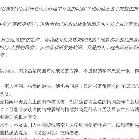
宋名家的平仄韵律在今天吟诵中存在的问题”？说明他看过了龙榆生的
”中的点评都很精彩！说明他看过凤凰出版集团编选的十几个古代著名
，只是近黄昏”的批评。使我颇有所见略同的快感！他多次听过我的讲
种引人入胜的风度”。人都喜欢听赞扬的话。我是俗人，趁兴就其谈到
复：
以为然。周汝昌是民国时期成名的专家。不过他的学术思想一般，
，流入空洞、枯燥的说法。我也有同感：仅对书斋角落里的“孔乙己”
意义。
先指向审美意义上的创作与欣赏。例如这首诗营造的情调怎样？意
音？可能引发读者的精神震撼与情感共鸣是什么？周汝昌谈古典诗
典诗词的根本意义。
水平，不及四川大学的缪钺与南开大学归国学者叶嘉莹。缪钺与叶
些枯燥的说法。《灵谿词说》值得看看。