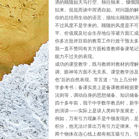
洒的顾随如天马行空、独往独来 。慷慨
拈来。侃侃而谈中挥洒自如。对问题的解
你的总结用生动的语言，描绘出顾随的演
不过风度不是学来的。顾随的风度是不可
平、价值观及社会生存地位等诸方面汇成
你多次批评目前的教育工作行政干预太多
我一直不赞同有关方面检查教师备课笔记
能力不过关的表现。
成功的课堂教学，既与教师对教材的理解
调、眼神等方面不无关系。课堂教学涉及
色”后的自然表现。常言道：“台上几分钟
学参考书；备课实质上是备课教师根据要
法则等，调动自身的思想储备、知识储备
四十多年前，我干中学数学教员时，新学
的演讲——实际上是讲人类科学发展史，
例如，万有引力现象不是牛顿发现的，是
积分，他无法计算出万有引力定律来。牛
两个物体在连心线上都有相互吸引力。引