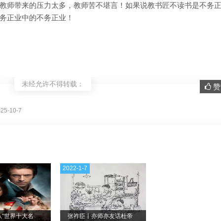
教师带来的压力太多，教师苦不堪言！如果说教书匠不读书是不务
务正业中的不务正业！
未经允许不得转载：
赞 
。
5-10-7
2022-1-7
从“世界十大名
张祚臣丨亦师亦友话杜帝