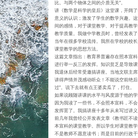
比。与两个物体之间的介质无关”。
讲《数学是科学的皇后》这堂课，开阔了
意义的认识；激发了学生的数学兴趣。这
间的感情，对于课堂教学、对于提高教学
教学质量。我做中学教员时，曾经发表了
当年在很多学校流传。我所在学校的校长
课堂教学的思想方法。
这篇文章指出：教育界普遍存在照本宣科
进行举一反三的发挥。知识贫乏是导致课
我退休后经常受邀搞讲座。当地文联主席
讲得声情并茂感动听众！不能说空前绝后
过”。说下去就有点王婆卖瓜了，打住。
如果说顾随讲课的水平与风度源于他的学
因为我读了一些书，不会照本宣科，不会
发挥罢了。我搞讲座十多年从未写过讲义
前几年我曾经公开发表文章《教书匠不读
本宣科的课堂教学。所以学生对课堂教学
不是教师不愿意读书；而是目前的行政干