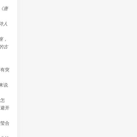
《唐
诗人
座，
的古
鲜有突
来说
境怎
词避开
嘉莹合