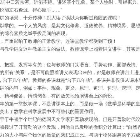
陈词中口若悬河、滔滔不绝。讲述某个现象、某个人物时，引经据典
说能左右逢源、得心应手……”
讲的场景，十分传神！别人读了误以为你听过顾随的课呢！
以学的。一个人的风度，是其文化修养、道德教养、精神境界、思
的综合素质之举手投足间的表现。
，严重影响了教师的正常教学。连课堂教学都受到干预！
与教学讲义这种教条主义的做法。教师课堂上照着讲义讲学，其实
、把握、发挥等有关；也与教师的口头语言、手势动作、面部表情
的所有“关系”，是不可能照着讲义表现出来的，都是教师在讲台上进
，台下几年功”。教师的备课就是“台下几年功”。备课并非仅仅从课本
讲的内容，例如：事件、现象、定义、原理、道理、哲理、定理、
、精神储备、情感储备，有的放矢地预演讲台上的演说。
年的第一堂数学课，不是讲课本上的，而是做一场《数学是科学的
突出了数学在科学发展中不可替代的重要作用。
早于牛顿半个世纪的德国天文学家开普勒发现的。但是开普勒时代
顿接过了开普勒的这个发现，用他自己发明的微积分计算出：“自然
力的大小与两个物体的质量的乘积成正比。与两个物体距离的平方