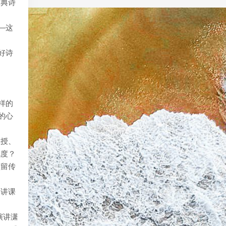
古典诗
—这
好诗
样的
的心
教授、
风度？
频留传
的讲课
演讲潇