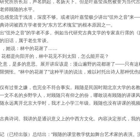
研究所所长后，声名鹊起，名扬天下。但是叶嘉莹虽然被誉为当代
老师顾随的水平。
总感觉流于浅淡，深度不够。或者说叶嘉莹极少讲出“弦外之音”来—
典诗词被西方学者誉为“东方艺术瑰宝”的根本原因之一。
出“弦外之音”的学者不多。例如当代研究古典文学的专家袁行霈的《
的旧话，属于老生常谈。
》，她说：林中的花谢了……
”。花都是向阳开的，林中花见不到太阳，怎么能开花？
总之意，是多的意思。展开讲应该是：漫山遍野的花都谢了——只有这
限惆怅。“林中的花谢了”这种平淡的说法，难以衬托出诗人那种忧伤
仅有过誉之嫌，也完全不符合事实。顾随是民国时期北京大学的名
一文不名的乡野学人，对顾随只有仰之的份，哪敢说有顾随的讲课
随永远离开北京大学时，我才上小学三年级。顾随也没有讲课的视
古典诗词。我讲的是通识意义上的中西方文化。内容决定形式，我
记（已经出版）总结出：“顾随的课堂教学犹如舞台艺术家的表演。