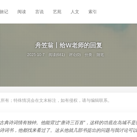
旅记
阅读
言说
艺苑
人文
索引
舟笠翁丨给W老师的回复
2025-10-7
阅读(681)
评论(0)
分类：
随笔
权所有；特殊情况会在文末标注，如有侵权，请与编辑联系。
古典诗词情有独钟。他能背过“唐诗三百首”，这样的功底在岛城不是
诗词书，他都找来看过了。这从他就几部书提出的问题与我讨论可