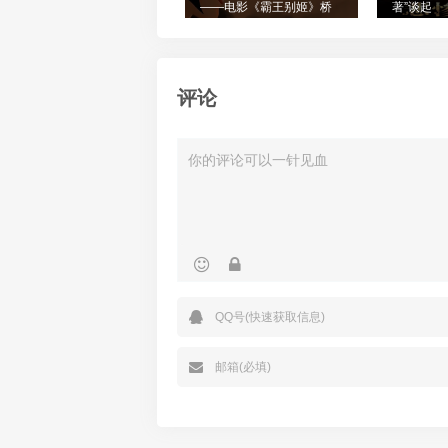
——电影《霸王别姬》桥
著”谈起
段与京剧名伶轶事
评论