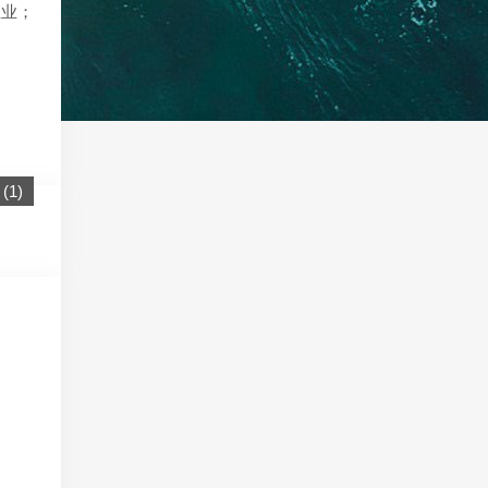
正业；
(
1
)