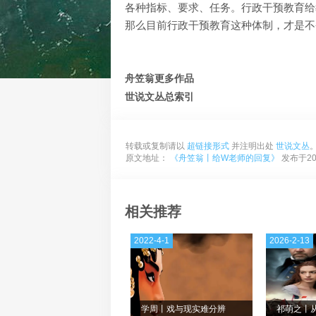
各种指标、要求、任务。行政干预教育给
那么目前行政干预教育这种体制，才是不
舟笠翁更多作品
世说文丛总索引
转载或复制请以
超链接形式
并注明出处
世说文丛
原文地址：
《舟笠翁丨给W老师的回复》
发布于202
相关推荐
2022-4-1
2026-2-13
学周丨戏与现实难分辨
祁萌之丨