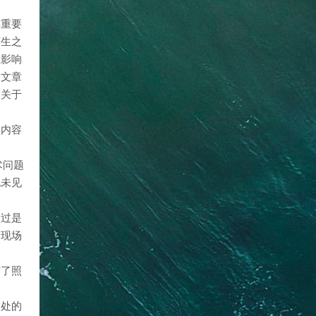
学重要
师生之
重影响
的文章
章关于
的内容
术问题
也未见
不过是
中现场
有了照
用处的