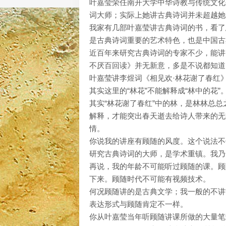
叶嘉莹荣任南开大学中华诗教与传统文化
词大师；实际上她讲古典诗词并未超越她
我家有几部叶嘉莹讲古典诗词的书，看了
是古典诗词重要的艺术特色，也是中国古
近百年来研究古典诗词的专家不少，能讲
不厌百回读》并无新意，多是不说都知道
叶嘉莹讲李煜词《相见欢·林花谢了春红
其实这里的“林花”不能解释成“林中的花
其实“林花谢了春红”中的林，是林林总
解释，才能突出春天逝去给诗人带来的无
情。
你说我的讲座有顾随的风度。这个说法不
研究古典诗词的大师，是学术重镇。我乃
再说，我的年龄不可能听过顾随的课。顾
下来。顾随时代不可能有视频技术。
何况顾随讲的是古典文学；我一般的不讲
表达形式与顾随肯定不一样。
你从叶嘉莹当年听顾随讲课所做的大量笔