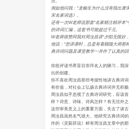
出。
例如他问我：“龙榆生为什么没有指出唐
宋名家词选》。
还有一次W老师说那套“名家精注精评本
的诗词汇编，这套书可能超过千元。
W老师很赞同我对周汝昌讲“夕阳无限好
他说：“您讲课时，总是有着顾随大师那
典诗词问题及课堂教学一并作了认真的回
你批评读书界盲目崇拜名人的陋习，我深
出的创建。
你不喜欢周汝昌那些考据性地讲古典诗词
有价值，对社会上弘扬古典诗词并无积极
周汝昌似乎忽视了古典诗词研究，应该首
样？诗意、诗味、诗风怎样？有无弦外之
这些审美意义上的重要方面，失去了谈古
周汝昌虽然名气很大。他研究古典诗词的
作的《灵谿辞说》鲜有周汝昌文章中的那