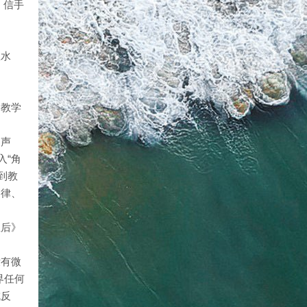
、信手
想水
是教学
、声
入“角
到教
定律、
皇后》
没有微
界任何
成反