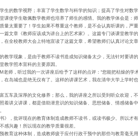
学生的数学视野；丰富了学生数学与科学的知识；提高了学生对数
堂课使学生敬佩数学教师也培养了师生的感情。我的教学体会是：
质量太重要了！学生如果不尊重这个教师，是不会认真听课的，严
一篇文章《教师应该成为讲台上的艺术家》。这篇专门谈课堂教学
，在全校教师大会上特地宣读了这篇文章，希望教师们认真讨论文
的教学现象，是由于教师不读书造成知识储备太少，无法针对要讲
堂教学照本宣科的主要原因。
M老师，听过我的一次讲座后给予了这样的点评：“您能把枯燥的学
，在岛城也是绝无仅有了。这样的讲课艺术，我在清华大学上学时
富五车及深厚的文化修养；那么，我的讲座之所以受到听众欢迎，
照着讲义讲课，都是借助潜意识的知识储备、思想储备、情感储备
。
书》，批评现在的教育体制造成教师不读书，或读书极少。所以才
不感兴趣！所以现在的教学质量很差。
预教育这种体制，造成教师疲于应付行政干预中的那些与教育毫无