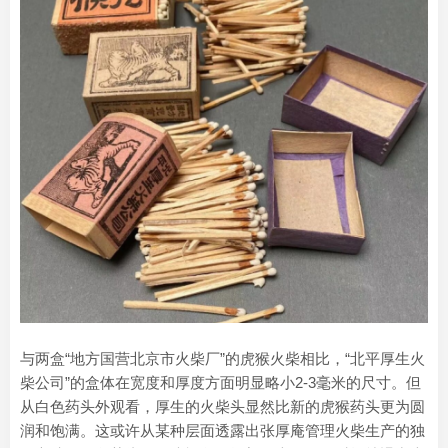
与两盒“地方国营北京市火柴厂”的虎猴火柴相比，“北平厚生火
柴公司”的盒体在宽度和厚度方面明显略小2-3毫米的尺寸。但
从白色药头外观看，厚生的火柴头显然比新的虎猴药头更为圆
润和饱满。这或许从某种层面透露出张厚庵管理火柴生产的独