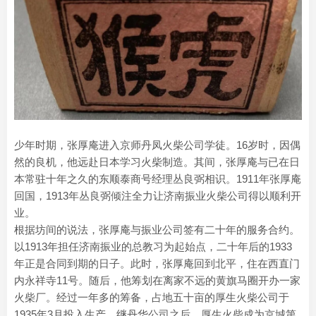
少年时期，张厚庵进入京师丹凤火柴公司学徒。16岁时，因偶
然的良机，他远赴日本学习火柴制造。其间，张厚庵与已在日
本常驻十年之久的东顺泰商号经理丛良弼相识。1911年张厚庵
回国，1913年丛良弼倾注全力让济南振业火柴公司得以顺利开
业。
根据坊间的说法，张厚庵与振业公司签有二十年的服务合约。
以1913年担任济南振业的总教习为起始点，二十年后的1933
年正是合同到期的日子。此时，张厚庵回到北平，住在西直门
内永祥寺11号。随后，他筹划在离家不远的黄旗马圈开办一家
火柴厂。经过一年多的筹备，占地五十亩的厚生火柴公司于
1935年3月投入生产。继丹华公司之后，厚生火柴成为京城第