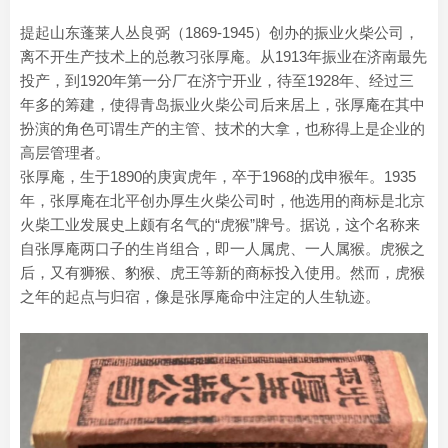
提起山东蓬莱人丛良弼（1869-1945）创办的振业火柴公司，
离不开生产技术上的总教习张厚庵。从1913年振业在济南最先
投产，到1920年第一分厂在济宁开业，待至1928年、经过三
年多的筹建，使得青岛振业火柴公司后来居上，张厚庵在其中
扮演的角色可谓生产的主管、技术的大拿，也称得上是企业的
高层管理者。
张厚庵，生于1890的庚寅虎年，卒于1968的戊申猴年。1935
年，张厚庵在北平创办厚生火柴公司时，他选用的商标是北京
火柴工业发展史上颇有名气的“虎猴”牌号。据说，这个名称来
自张厚庵两口子的生肖组合，即一人属虎、一人属猴。虎猴之
后，又有狮猴、豹猴、虎王等新的商标投入使用。然而，虎猴
之年的起点与归宿，像是张厚庵命中注定的人生轨迹。