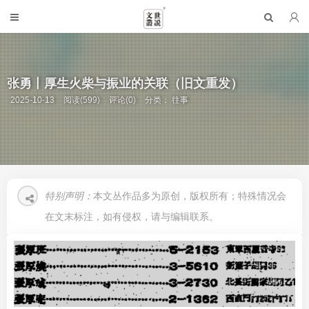
张勇丨厚生火柴与振业的关联（旧文重发）
2025-10-13
阅读(599)
评论(0)
分类：
往事
特别声明：
本文丛作品多为原创，版权所有；特殊情况会
在文末标注，如有侵权，请与编辑联系。