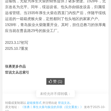
运输线，无疑为厚生火柴的销售提供了诸多便捷。1928年，北
京改名为北平。同年，绥远设省。包头亦由镇改设县，归属绥
远省管辖。当1935年厚生火柴在西直门内投产后，伴随平绥线
运送的一箱箱虎猴火柴，定然都到了包头地区的家家户户。
1928年，青岛振业火柴隆重开业。其时，担任总教习的张厚庵
应当就在曹县路29号的振业工厂。
2023.3.17初写
2025.10.7重发
张勇更多作品
世说文丛总索引
赞 (
1
)
未经允许不得转载：
转载或复制请以
超链接形式
并注明出处
世说文丛
。
原文地址：
《张勇丨厚生火柴与振业的关联（旧文重发）》
发布于2025-10-