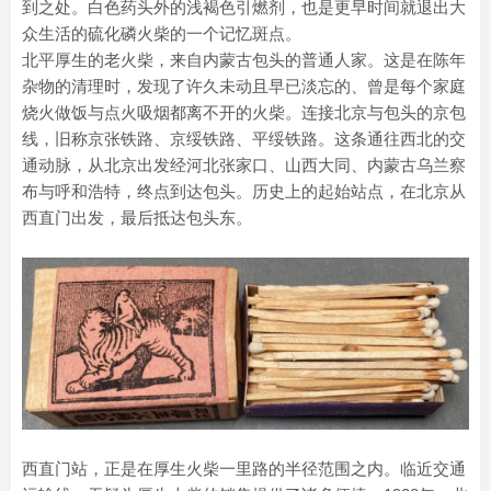
到之处。白色药头外的浅褐色引燃剂，也是更早时间就退出大
众生活的硫化磷火柴的一个记忆斑点。
北平厚生的老火柴，来自内蒙古包头的普通人家。这是在陈年
杂物的清理时，发现了许久未动且早已淡忘的、曾是每个家庭
烧火做饭与点火吸烟都离不开的火柴。连接北京与包头的京包
线，旧称京张铁路、京绥铁路、平绥铁路。这条通往西北的交
通动脉，从北京出发经河北张家口、山西大同、内蒙古乌兰察
布与呼和浩特，终点到达包头。历史上的起始站点，在北京从
西直门出发，最后抵达包头东。
西直门站，正是在厚生火柴一里路的半径范围之内。临近交通