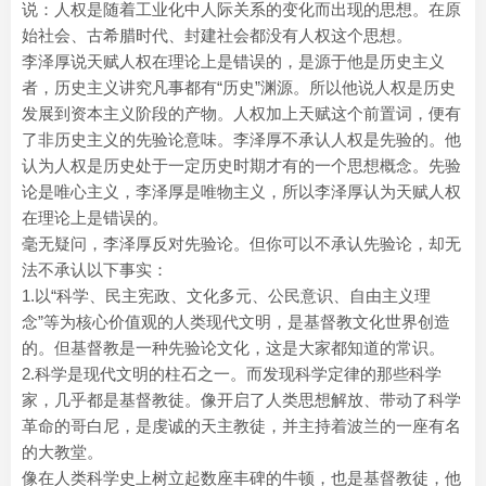
说：人权是随着工业化中人际关系的变化而出现的思想。在原
始社会、古希腊时代、封建社会都没有人权这个思想。
李泽厚说天赋人权在理论上是错误的，是源于他是历史主义
者，历史主义讲究凡事都有“历史”渊源。所以他说人权是历史
发展到资本主义阶段的产物。人权加上天赋这个前置词，便有
了非历史主义的先验论意味。李泽厚不承认人权是先验的。他
认为人权是历史处于一定历史时期才有的一个思想概念。先验
论是唯心主义，李泽厚是唯物主义，所以李泽厚认为天赋人权
在理论上是错误的。
毫无疑问，李泽厚反对先验论。但你可以不承认先验论，却无
法不承认以下事实：
1.以“科学、民主宪政、文化多元、公民意识、自由主义理
念”等为核心价值观的人类现代文明，是基督教文化世界创造
的。但基督教是一种先验论文化，这是大家都知道的常识。
2.科学是现代文明的柱石之一。而发现科学定律的那些科学
家，几乎都是基督教徒。像开启了人类思想解放、带动了科学
革命的哥白尼，是虔诚的天主教徒，并主持着波兰的一座有名
的大教堂。
像在人类科学史上树立起数座丰碑的牛顿，也是基督教徒，他