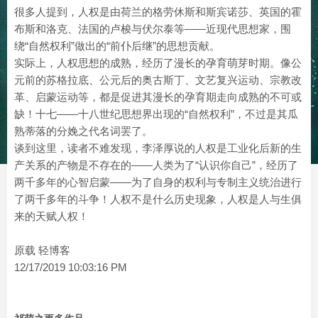
很多人提到，人权是由荷兰的格劳休斯和斯宾诺莎、英国的霍
布斯和洛克、法国的卢梭与伏尔泰等——近现代思想家，围
绕“自然权利”做出的“前仆后继”的思想贡献。
实际上，人权思想的成熟，经历了漫长的孕育萌芽时期。像公
元前的苏格拉底、公元后的奥古斯丁、文艺复兴运动、宗教改
革、启蒙运动等，都是促进其漫长的孕育期走向成熟的不可或
缺！十七——十八世纪思想界出现的“自然权利”，不过是其瓜
熟蒂落的分娩之代名词罢了。
谈到这里，读者不难发现，李泽厚说的人权是工业化后新的生
产关系的产物是不存在的——人类为了“认识你自己”，经历了
两千多年的心智启蒙——为了自身的权利与专制主义统治进行
了两千多年的斗争！人权不是什么历史现象，人权是人与生俱
来的天赋人权！
原载 轻博客
12/17/2019 10:03:16 PM