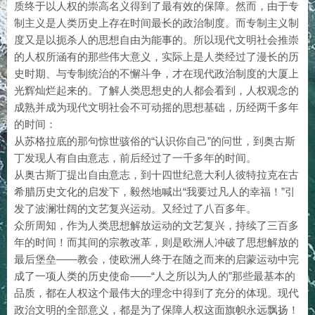
质终于以人权的崇高名义得到了最有效的保障。然而，由于专
制主义是人类历史上存在时间最长的政治制度。而专制主义制
度又是以扼杀人的思想自由为能事的。所以现代文明社会推崇
的人权所涵有的那些伟大意义，实际上是人类经过了漫长的历
史时期、与专制统治的不懈斗争，才在现代政治制度的大厦上
光辉灿烂起来的。了解人类思想史的人都会看到，人权观念的
成熟并成为现代文明社会不可动摇的思想基础，历经两千多年
的时间：
从苏格拉底的那句惊世骇俗的“认识你自己”的问世，到奥古斯
丁发现人有自由意志，前后经过了一千多年的时间。
从奥古斯丁提出自由意志，到十四世纪意大利人彼特拉克在古
希腊历史文化的启发下，毅然地喊出“我要过凡人的幸福！”引
发了波澜壮阔的文艺复兴运动。又经过了八百多年。
众所周知，作为人类思想解放运动的文艺复兴，持续了三百多
年的时间！而其间的宗教改革，则是欧洲人冲破了思想解放的
最后堡垒——教会，使欧洲人终于在随之而来的启蒙运动中完
成了一项人类的历史使命——“人之所以为人的”那些最基本的
品质，都在人权这个最伟大的理念中得到了充分的体现。现代
政治文明的全部意义，都是为了保障人权这面旗帜永远飘扬！