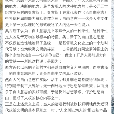
权利。思想本来是人与生俱来的一种能力，即人天生就有判断
的能力、决断的能力。最早发现人的这种能力的，是公元五世
纪古罗马时的奥古斯丁。奥古斯丁在其代表作《论自由意志》
中将这种思想能力概括并谓之曰：自由意志——这是人类文化
史上第一次以理论的形式表述了人的这一天性能力。
奥古斯丁认为，自由意志是上帝赋予人的一种秉性。这种秉性
是人区别于万物的最根本的特征。奥古斯丁的自由意志思想，
不仅仅创造性地诠释了圣经——是基督教文化史上的一个划时
代贡献；也为欧洲文明的摇篮——古希腊雅典阿波罗神殿上的
那个永恒的箴言——“认识你自己”，做出了开辟人类前进方向
的贡献——所以这样说，是因为：
西方近代以来的全部哲学都是以自由主义为灵魂的，而奥古斯
丁的自由意志思想，则是自由主义的真正滥觞。
然而人的自由意志在实际生活中，却并非总是都能得到体现，
特别是专制主义统治，无一例外地推行思想禁锢政策，从而扼
杀了自由意志的实践可能。于是反对思想禁锢、保护思想自
由，便成了人权的核心内容之一。
正是在上述意义上说，当人的诸项权利被旗帜鲜明地做为近现
代政治文明的基本原则之一时，“人之所以为人的”那些基本品