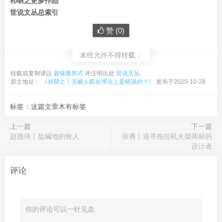
祁萌之更多作品
世说文丛总索引
赞 (
0
)
未经允许不得转载：
转载或复制请以
超链接形式
并注明出处
世说文丛
。
原文地址：
《祁萌之丨天赋人权在理论上是错误的？》
发布于2025-10-28
标签：这篇文章木有标签
上一篇
下一篇
赵德伟丨盐碱地的牧人
张勇丨追寻拖拉机火柴商标的
设计者
评论