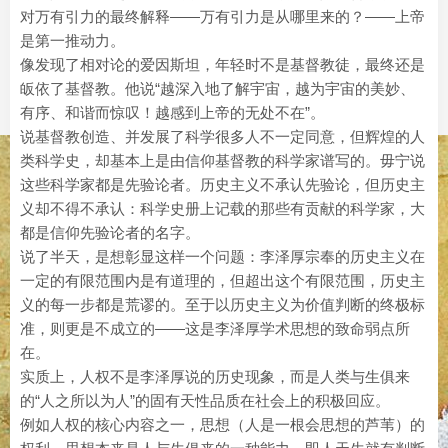
对万有引力的最终解释——万有引力是从哪里来的？——上帝
是第一推动力。
像发现了相对论的爱因斯坦，年轻时不是基督教徒，最终还是
皈依了基督教。他说“越深入地了解宇宙，越为宇宙的美妙、
有序、和谐而惊叹！越感到上帝的无处不在”。
说基督教创造、并发展了科学很多人不一定同意，但辉煌的人
类科学史，却基本上是由信仰基督教的科学家谱写的。毋宁说
这些科学家都是先验论者。历史主义不承认先验论，但历史主
义却不得不承认：科学史册上记载的那些有贡献的科学家，大
都是信仰先验论者的名字。
说了半天，是想彰显这样一个问题：李泽厚宗奉的历史主义在
一定的有限范围内是有道理的，但超出这个有限范围，历史主
义的每一步都是荒谬的。至于以历史主义为价值判断的终极标
准，则更是不成立的——这是李泽厚学术思想的致命弱点所
在。
实质上，人权不是李泽厚说的历史现象，而是人类与生俱来
的“人之所以为人”的固有天性品质在社会上的积极回应。
例如人权的核心内容之一，思想（人是一根会思想的芦苇）的