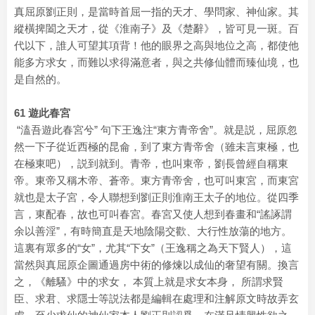
真屈原劉正則，是當時首屈一指的天才、學問家、神仙家。其
縱橫捭闔之天才，從《淮南子》及《楚辭》，皆可見一斑。百
代以下，誰人可望其項背！他的眼界之高與地位之高，都使他
能多方求女，而難以求得滿意者，與之共修仙體而臻仙境，也
是自然的。
61 遊此春宮
“溘吾遊此春宮兮” 句下王逸注“東方青帝舍”。就是説，屈原忽
然一下子從近西極的昆侖，到了東方青帝舍（雖未言東極，也
在極東吧），説到就到。青帝，也叫東帝，劉長曾經自稱東
帝。東帝又稱木帝、蒼帝。東方青帝舍，也可叫東宮，而東宮
就也是太子宮，令人聯想到劉正則淮南王太子的地位。從四季
言，東配春，故也可叫春宮。春宮又使人想到春畫和“謠諑謂
余以善淫”，有時簡直是天地陰陽交歡、大行性放蕩的地方。
這裏有眾多的“女”，尤其“下女”（王逸稱之為天下賢人），這
當然與真屈原企圖通過房中術的修煉以成仙的奢望有關。換言
之，《離騷》中的求女， 本質上就是求女本身， 所謂求賢
臣、求君、求隱士等説法都是編輯在處理和注解原文時故弄玄