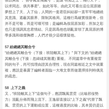
侯以興君”；“吾令鳳皇飛騰兮”，是讓“明知之士，飛行天下，
以求同志、俱共事君”。如此等等。由此又可看出這位屈原雖
夢想上了天、入了仙，人間的一套君臣糾結卻一直牢牢地纏繞
其意識、遮蔽其眼界、限制其格局。這種行爲確實很新奇，但
并不是可敬，而是可嘆可惜；是編輯為假屈原加彩，所加之彩
也只是强調其忠君情結。只是因爲他也胡亂冒領了真屈原的博
學多識和雄傑胸襟，人們才很少這樣懷疑他。
57 紛總總其離合兮
“紛總總其離合兮（下接：班陸離其上下）” 與下文的 “紛總總
其離合兮 (下接：忽緯繣其難遷) 重複。 不同篇章中有重複雷
同的句子，尚可找理由證其合理性，現在同篇相近之文中就重
複，應説是暴露了編輯者面臨一大堆文章而做選擇排列時偶見
的疏忽。
58 上下之義
又，“班陸離其上下”這個句子，應謂飄風雲霓（比喻邪佞勢
力）混亂分佈而飛上流下。王逸卻直接以“上下之義”代替了飄
風、雲霓的上下運動或位置，這種過度的比喻，其本質仍是以