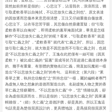
注曰“茹，柔軟也。……言自傷放在山澤（此句所陳放在山澤
當然如前所析是假的），心悲泣下，沾濡我衣，浪浪而流，猶
引取柔軟香草以自掩拭，不以悲放失仁義之則也”。原文表達
的因放逐而悲傷本來意思很清楚，王注又仔細重復自傷放逐、
心悲泣下、沾衣等悲苦字眼，其悲傷自然毋庸置疑；但“引取
柔軟香草以自掩拭” ，即用柔軟的蕙草掩面拭淚，畢竟是怎樣
解作“不以悲放失仁義之則”的呢？看來，“引取柔軟香草” 就是
引取“仁義之則” ，“柔軟香草” 就代表“仁義之則”。所以，因悲
放引取仁義之則，就大致是不因悲放而不引取仁義之則，也就
是“不以悲放失仁義之則”了。王逸在此把僅有一絲可能（因其
柔軟？）被比成仁義的 “茹蕙” 當成等於乃至超過仁義道德本身
的、幾乎有重量、有形體的實物名曰仁義，簡直如玩魔術一樣
造出“不以悲放失仁義之則”的奇句。 這和前文（第六段）“累
香草之實，執持忠信貌也”之“所持忠信”一樣，屬於編輯者專門
為虛無人物之想象的道德而製造出的、名副虛無人物之實的香
草仁義之怪癖屬性。“不以悲放失仁義” 中，“悲” 情雖似真，卻
全為虛假屈原而生，所以是假的；“以悲放失仁義之則” 因果邏
輯雖假，“（錯）失仁義”之道德評價，卻是真的。所以王逸這
句話竟是為楚假屈原設計的，更具體地說，是爲描寫假屈原哭