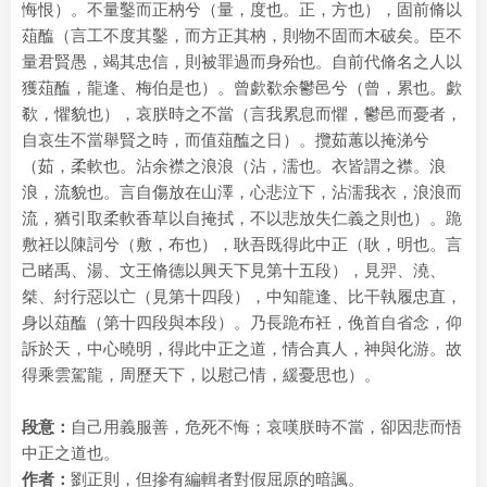
悔恨）。不量鑿而正枘兮（量，度也。正，方也），固前脩以
葅醢（言工不度其鑿，而方正其枘，則物不固而木破矣。臣不
量君賢愚，竭其忠信，則被罪過而身殆也。自前代脩名之人以
獲葅醢，龍逢、梅伯是也）。曾歔欷余鬱邑兮（曾，累也。歔
欷，懼貌也），哀朕時之不當（言我累息而懼，鬱邑而憂者，
自哀生不當舉賢之時，而值葅醢之日）。攬茹蕙以掩涕兮
（茹，柔軟也。沾余襟之浪浪（沾，濡也。衣皆謂之襟。浪
浪，流貌也。言自傷放在山澤，心悲泣下，沾濡我衣，浪浪而
流，猶引取柔軟香草以自掩拭，不以悲放失仁義之則也）。跪
敷衽以陳詞兮（敷，布也），耿吾既得此中正（耿，明也。言
己睹禹、湯、文王脩德以興天下見第十五段），見羿、澆、
桀、紂行惡以亡（見第十四段），中知龍逢、比干執履忠直，
身以葅醢（第十四段與本段）。乃長跪布衽，俛首自省念，仰
訴於天，中心曉明，得此中正之道，情合真人，神與化游。故
得乘雲駕龍，周歷天下，以慰己情，緩憂思也）。
段意：
自己用義服善，危死不悔；哀嘆朕時不當，卻因悲而悟
中正之道也。
作者：
劉正則，但摻有編輯者對假屈原的暗諷。