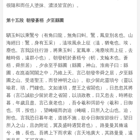
很隨和而任人塗抹、濃淡皆宜的）。
第十五段 朝發蒼梧 夕至縣圃
駟玉虯以乘鷖兮（有角曰龍，無角曰虯。鷖，鳳皇別名也。山
海經曰：鷖，身有五采），溘埃風余上征（溘，猶奄也。埃，
塵也。言我設往行游，將乘玉虯，駕鳳車，淹塵埃而上征，去
離時俗，遠群小也）。朝發軔於蒼梧兮（軔，支輪木也。蒼
梧，舜所居），夕余至乎縣圃（縣圃，神山。淮南子曰：縣
圃，在崑崙閶闔之中，乃維上天。言己朝發帝舜之居，夕至縣
圃之山。受道聖王，而登神明之山）。欲少留此靈瑣兮（靈以
喻君。瑣，門鏤也。文如連瑣，楚王之省閤也），日忽忽其將
暮（言己誠欲少留於君之省閤，以須政教，日又忽去，時將欲
暮，年歲且盡。言己衰老也），吾令羲和弭節兮（羲和，日御
也。弭，按也），望崦嵫而勿迫（崦嵫，日所入之山也。迫，
附也。言我恐日暮年老，道德不施，欲令日御按節徐行，望日
所入之山，且勿附近，冀及盛時遇賢君也）。路曼曼其脩遠
兮，脩，長也。吾將上下而求索（言天地廣大，其路曼曼，遠