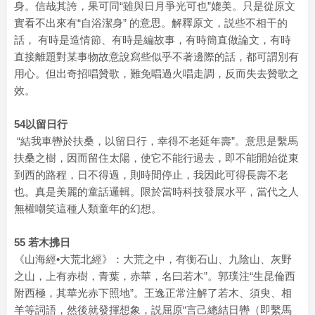
身。信哉其誇，果可同“雖與日月爭光可也”媲美。只是從原文
實看不出來有“自浴潔身” 的意思。解釋原文，説些不相干的
話， 有時是造情節、有時是編故事，有時簡直做論文，有時
直接離題對某事物故意說寫些似乎不著邊際的話，都可謂別有
用心。但出奇招唱贊歌，難免唱過火唱走調，反而失去贊歌之
效。
54以留日行
“結我車轡於扶桑，以留日行，幸得不老延年壽”。意思是繫馬
扶桑之樹，因而留住太陽，使它不能行過去，即不能開始從東
到西的路程，日不得過，則時間停止，我因此可得長壽不老
也。真是美麗的童話邏輯。限於當時科技發展水平，當代之人
無權嘲笑這種人類童年的幻想。
55 若木拂日
《山海經•大荒北經》：大荒之中，有衡石山、九陰山、灰野
之山，上有赤樹，青葉，赤華，名曰若木”。郭璞注“生昆倫西
附西極，其華光赤下照地”。王逸正常注解了若木、須臾、相
羊等詞語，然後就發揮想象，説屈原“言己總結日轡（即繫馬