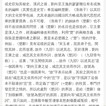
或史臣知其秘史。漢武之後，劉向至王逸的寥寥幾位有名或無
名的編輯（其實也是史官）奉旨編輯楚辭。《淮南子》以其巨
大的文化哲學包涵、尤其卓越的治國治民方略成爲漢代思想武
庫的重要寶典，自不可廢。《淮南子》的姊妹作《楚辭》也不
得不改頭換面而問世，連《楚辭》的名目也是假造的，它主要
是漢人之作，經過編輯修改和潤色，利用“楚” 的兩種含義，雖
假裝是楚國特產之辭賦，實是未必楚國之（“楚”）情的抒發。
例如，《楚辭》竟有這樣的定義：“宋玉者，屈原弟子也。閔
惜其師，忠而放逐, 故作《九辯》以述其志。至於漢興，劉向
王褒之徒，咸悲其文依而作詞，故號為《楚詞》（《九辯章句
敘》）。這裏，“宋玉閔惜其師，…故作《九辯》以述其志”是
一個因果句；“劉向王褒之徒，咸悲其文依而作詞，故號為
《楚詞》”也是一個因果句。“故”字表示結果，其前之因何在？
就在“咸悲其文依而作詞” 中的“悲”字，是以“故”字强調了這個
本不顯著的“悲”意，而定義了“楚詞”（=楚辭）的性質，專門抒
發悲苦之情的。所以此處對《楚詞》的界說，是給《楚辭》做
了別樣解釋。“故號為楚詞”的原因，是劉向等“咸悲其文依而作
詞”。豈只如此，悲痛艱辛酸苦凄慘哀愁創傷憂戚冤煩，都可