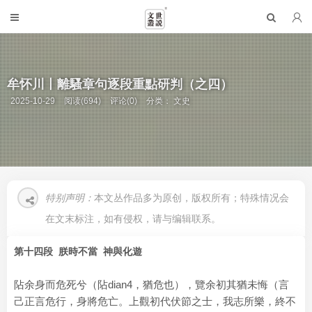
牟怀川丨離騷章句逐段重點研判（之四）
2025-10-29
阅读(694)
评论(0)
分类：
文史
特别声明：
本文丛作品多为原创，版权所有；特殊情况会
在文末标注，如有侵权，请与编辑联系。
第十四段 朕時不當 神與化遊
阽余身而危死兮（阽dian4，猶危也），覽余初其猶未悔（言
己正言危行，身將危亡。上觀初代伏節之士，我志所樂，終不