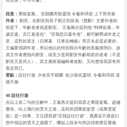
而且長，不可卒遍）。
段意：
乘龍駕鳳 。至縣圃而留靈瑣 令羲和弭節 上下而求索
作者：
劉安。在劉安與其子劉正則皆為《楚辭》主要作者的
前提下，年齡老者就是劉安。 王逸兩次提到他 “時將欲暮，年
歲且盡。言己衰老也”、“言我恐日暮年老”，都可解釋成年老之
意，這對於原文（日將暮、日車近崦嵫）而言未必是必要的，
王偏要强調年老，所以他以此特別指示年齡的意義很明白。故
原文作者應指向劉安，或至少是與劉安年齡相若的老者（不是
劉安又是何人）。其文應經過編輯者改動、又向楚假屈原有所
靠近而已。
要點：
設往行遊 夕余至乎縣圃 欲少留此靈瑣 令羲和弭節 道
德不施
48 設往行遊
在以上首二句的注解中，王逸再次提到屈原之乘龍駕鳳、超越
塵埃、向上飛行的雲天之遊，這與所謂乘龍駕雲（或乘雲駕
龍）是一回事。王注謂屈原“言我設往行遊”，透露這不過是幻
想中假設的雲天之遊罷了。哪如上段末句所説得那麽莊重複