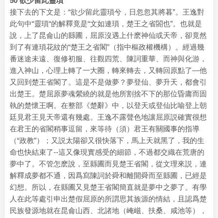
50 欲少留此靈瑣
接下去的下文是：“欲少留此靈瑣兮，日忽忽其將暮”。王逸對
此句中“靈瑣“的解釋竟是“文如連瑣，楚王之省閤也”。也就是
說，上了昆侖山的縣圃，屈原沒遇上什麽神仙或天帝，卻竟然
到了有連瑣花紋的“楚王之省閣”（指中樞政權機構）。經過幾
番迷途未遠、復修初服、往觀四荒、陳詞重華、而神與化游，
進入神山，心理上轉了一大圈，轉來轉去，又轉回原點了—他
又回到楚王省閣了。這是不是做夢？夢登仙、夢升天，都會引
出楚王。楚屈原夢魂縈繞的就是他所割捨不下的那位昏庸而固
執的楚懷王啊。在整部《楚辭》中，以登天或登仙比喻登上朝
廷見君王見天帝還有幾處。王逸不露聲色地讓屈原説確實很想
在君王的省閣稍事逗留，來等待（須）君王有關國事的指導
（“政教”）；又説太陽卻又很快落下，馬上天就黑了，我的生
命也快結束了--這又像現實感受的細節，不過都交織在荒唐的
夢中了。不管怎麽說，至縣圃而見楚王省閣，從文理來説，連
解釋成夢都不通，因爲寫陳詞於舜和離開舜而至縣圃，已經是
幻想。所以，在縣圃又見楚王省閣簡直就是夢中之夢了。有學
人在此等處引申出楚假屈原的所謂思其族源的情結，且認爲楚
民族發源地就在昆侖山西、北諸地（崦嵫、扶桑、咸池等），