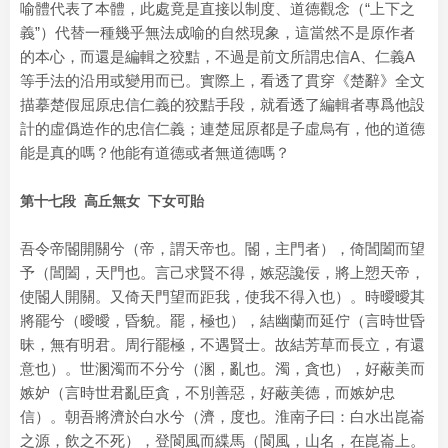
喻體代表了本體，此處竟是直接以制度、道德觀念（“上下之
義”）代替一種幾乎無法成喻的自然現象，這當然不是原作者
的本心，而還是編輯之狡黠，不過是前文所謂忠信A、仁義A
等手法的沿用或變用而已。實際上，看透了貫穿《楚辭》全文
描摹楚假屈原忠信仁義的狡黠手段，就看透了編輯者專爲他設
計的虛僞造作的忠信仁義；連楚屈原都是子虛烏有，他的道德
能是真的嗎？他能有道德或者無道德嗎？
第十七段 高丘無女 下女可貽
吾令帝閽開關兮（帝，謂天帝也。閽，主門者），倚閶闔而望
予（閶闔，天門也。言己求賢不得，嫉惡讒佞，將上愬天帝，
使閽人開關。又倚天門望而距我，使我不得入也）。時曖曖其
將罷兮（曖曖，昏貌。罷，極也），結幽蘭而延佇（言時世昏
昧，無有明君。周行罷極，不遇賢士。故結芳草而長立，有還
意也）。世溷濁而不分兮（溷，亂也。濁，貪也），好蔽美而
嫉妒（言時世君亂臣貪，不別善惡，好蔽美德，而嫉妒忠
信）。朝吾將濟於白水兮（濟，度也。淮南子曰：白水出崑崙
之源，飲之不死），登閬風而緤馬（閬風，山名，在崑崙上。