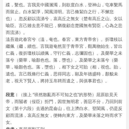
緤，繫也。言我見中國溷濁，則欲度白水，登神山，屯車繫馬
而留止。白水絜淨，閬風清明。言己脩絜白之行，不懈怠
也）。忽反顧以流涕兮，哀高丘之無女（楚有高丘之山。女以
喻臣。言己雖去意不能已，猶復顧念楚國無有賢臣，心為之悲
而流涕）。
溘吾遊此春宮兮（溘，奄也。春宮，東方青帝舍）。折瓊枝以
繼佩（繼，續也。言我遊奄然至于青帝宮，觀萬物始生，皆出
仁義，復折瓊枝以續佩，守行仁義，志彌固也）。及榮華之未
落兮（榮華，喻顏色也。落，墮也）。及榮華之未落兮（榮
華，喻顏色也。落，墮也），相下女之可貽（相，視也。貽，
遺也。言己既脩行仁義，思得同志，願及年德盛時，顏貌未
老，視天下賢人，將持玉帛聘而遺之，與俱事君也）。
段意：
（接上 “班然散亂而不可知之也”的形勢）屈原欲見天
帝，而閽者（佞臣）拒門，因世無明君，善惡不分，乃回到前
文（第十六段）去過的昆侖山，往上濟白水、登閬風，仍是反
顧而流涕，哀高丘無女，便轉向東方，及榮華未落之時而求下
女。