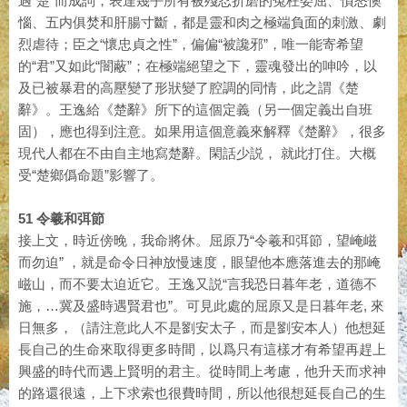
遇“楚”而成詞，表達幾乎所有被殘忍折磨的冤枉委屈、憤怒懊
惱、五内俱焚和肝腸寸斷，都是靈和肉之極端負面的刺激、劇
烈虐待；臣之“懷忠貞之性”，偏偏“被讒邪”，唯一能寄希望
的“君”又如此“闇蔽”；在極端絕望之下，靈魂發出的呻吟，以
及已被暴君的高壓變了形狀變了腔調的同情，此之謂《楚
辭》。王逸給《楚辭》所下的這個定義（另一個定義出自班
固），應也得到注意。如果用這個意義來解釋《楚辭》，很多
現代人都在不由自主地寫楚辭。閑話少説， 就此打住。大概
受“楚鄉僞命題”影響了。
51 令羲和弭節
接上文，時近傍晚，我命將休。屈原乃“令羲和弭節，望崦嵫
而勿迫” ，就是命令日神放慢速度，眼望他本應落進去的那崦
嵫山，而不要太迫近它。王逸又説“言我恐日暮年老，道德不
施，…冀及盛時遇賢君也”。可見此處的屈原又是日暮年老, 來
日無多，（請注意此人不是劉安太子，而是劉安本人）他想延
長自己的生命來取得更多時間，以爲只有這樣才有希望再趕上
興盛的時代而遇上賢明的君主。從時間上考慮，他升天而求神
的路還很遠，上下求索也很費時間，所以他很想延長自己的生