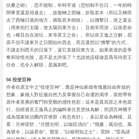
扶桑之樹），恐不能制，年時卒過（恐怕制不住日，一年的時
間畢竟還是得過去），故復轉之西極，折取若木（所以又轉而
去了西極日落的地方，摘取若木樹枝），以拂擊日，使之還去
（用來拍打太陽，使太陽回東方去）。且相羊而游，以俟君命
也（權且自在游玩，來等君王之命）。所以依王逸之注解，屈
原不但不讓東升之日開始向西走，而且還想以“拂擊”的方式，
不讓走到西天的日落下，逼它直接回東方去。如果表達的是爭
奪和珍惜光陰，是不是太誇張了？尤說他這樣做是爲等待君王
任命，也令人解頤，是諷刺吧。
56 役使百神
作者在原文中之“役使百神”，應是神仙家雄奇瑰麗自由奔放的
想象，象徵人對征服自然力及掌握自己命運的渴求，當然帶有
原作者英勇的奮鬥和受難的感性色彩；這本是真屈原之本色當
行。但經過至王逸爲止的編輯者任意塗抹為解，所謂百神幾乎
成為儒家統治圈内官僚群（有忠有奸），多以君命為轉移。且
看：月神望舒，“月體光明，以喻臣清白”；“飛廉，風伯也。風
為號令，以諭君命”。鸞皇，“以喻明知之士”； 雷師，“雷為諸