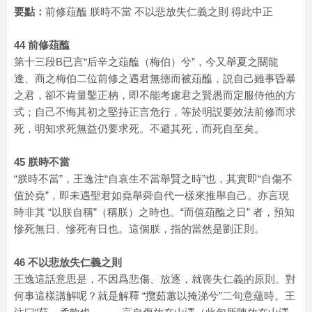
要點：
前修葅醢 朕時不當 不以悲放失仁義之則 得此中正
44 前修葅醢
第十三段B已言“后辛之葅醢（梅伯）兮”，今又舉夏之關龍
逢、商之梅伯二位前修之遇君無德而被葅醢，説自己雖事昏暴
之君，卻不肯量鑿正枘，即不能考慮君之賢愚而定服侍他的方
式；自己不悔其初之堅持正言危行，等於明説要效法前修而求
死，明知求死無益仍要求死。不避其死，而死自至矣。
45 朕時不當
“朕時不當”，王逸注“自哀生不當舉賢之時”也，其實即“自傷不
值於堯”，即未遇聖君如堯舉舜自代一樣來推舉自己。亦言現
時非其 “以朕自稱”（稱朕）之時也。“而值葅醢之日” 者，預知
慘死無日、慘死有日也。這個朕，指的當然是劉正則。
46 不以悲放失仁義之則
王逸這話意思是，不因爲悲傷、放逐，就喪失仁義的原則。對
何事這樣講解呢？就是解釋 “攬茹蕙以掩涕兮”二句意蘊時。王