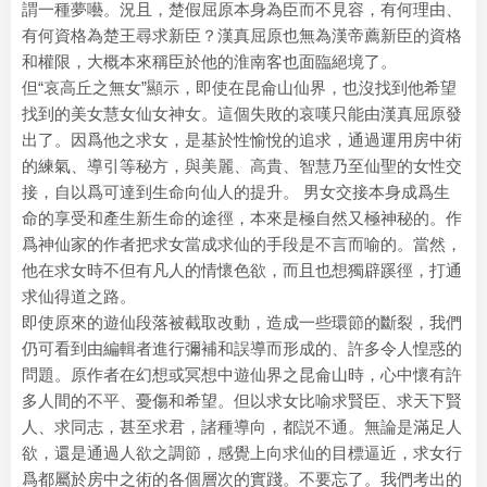
謂一種夢囈。況且，楚假屈原本身為臣而不見容，有何理由、
有何資格為楚王尋求新臣？漢真屈原也無為漢帝薦新臣的資格
和權限，大概本來稱臣於他的淮南客也面臨絕境了。
但“哀高丘之無女”顯示，即使在昆侖山仙界，也沒找到他希望
找到的美女慧女仙女神女。這個失敗的哀嘆只能由漢真屈原發
出了。因爲他之求女，是基於性愉悅的追求，通過運用房中術
的練氣、導引等秘方，與美麗、高貴、智慧乃至仙聖的女性交
接，自以爲可達到生命向仙人的提升。 男女交接本身成爲生
命的享受和產生新生命的途徑，本來是極自然又極神秘的。作
爲神仙家的作者把求女當成求仙的手段是不言而喻的。當然，
他在求女時不但有凡人的情懷色欲，而且也想獨辟蹊徑，打通
求仙得道之路。
即使原來的遊仙段落被截取改動，造成一些環節的斷裂，我們
仍可看到由編輯者進行彌補和誤導而形成的、許多令人惶惑的
問題。原作者在幻想或冥想中遊仙界之昆侖山時，心中懷有許
多人間的不平、憂傷和希望。但以求女比喻求賢臣、求天下賢
人、求同志，甚至求君，諸種導向，都説不通。無論是滿足人
欲，還是通過人欲之調節，感覺上向求仙的目標逼近，求女行
爲都屬於房中之術的各個層次的實踐。不要忘了。我們考出的