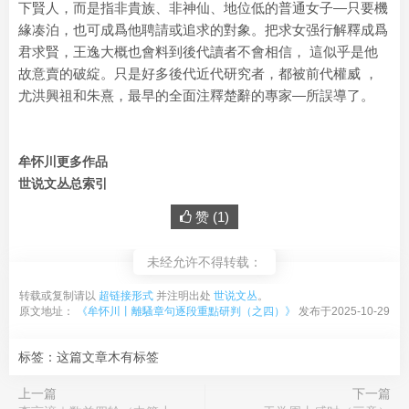
下賢人，而是指非貴族、非神仙、地位低的普通女子—只要機
緣凑泊，也可成爲他聘請或追求的對象。把求女强行解釋成爲
君求賢，王逸大概也會料到後代讀者不會相信， 這似乎是他
故意賣的破綻。只是好多後代近代研究者，都被前代權威 ，
尤洪興祖和朱熹，最早的全面注釋楚辭的專家—所誤導了。
牟怀川更多作品
世说文丛总索引
赞 (
1
)
未经允许不得转载：
转载或复制请以
超链接形式
并注明出处
世说文丛
。
原文地址：
《牟怀川丨離騷章句逐段重點研判（之四）》
发布于2025-10-29
标签：这篇文章木有标签
上一篇
下一篇