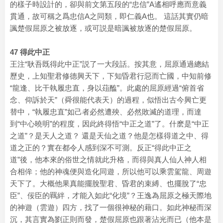
的樣子時設計的，卻與前文第五段的“忠信”A遙相呼應而意義
貫通，故可稱之爲忠信A之同類，即仁義A也。 這話其實仍暗
諷楚假屈原之被放逐，或可説是暗諷被放逐的楚假屈原。
47 得此中正
王注“耿吾既得此中正”説了一大段話。按其意，屈原通過總結
歷史，上知聖君修德興天下，下知昏君行惡而亡國，中知前修
“龍逢、比干執履忠直，身以葅醢”。此處的屈原經過“俯首省
念、仰訴於天”（舜很能代表天）的過程，似悟出古今興亡更
替中，“執履忠直”如己者必然遭殃、必然敗滅的道理，而達
到“中心曉明”的程度，因此終得悟“中正之道”了。什麽是“中正
之道”？是天人之道？ 還是天仙之道？他是怎樣得道之中、得
道之正的？實在都令人感到深不可測。反正“得此中正之
道”後，他本來的俗世之情就此升格，而得與真人仙人神人相
合相侔；他的神魂便與造化同遊，所以他可以乘雲駕龍、周遊
天下了。大概他果真能擺脫聖君、昏君的束縛、也擺脫了“忠
臣”、佞臣的羈絆，才能入如此“化境”？王逸為屈原之極天際地
的神遊（雲遊）四方，找了一個很神秘的藉口。如此神秘而深
沉，其言實為劉正則而發，楚假屈原也跟著沾光而已（他本是