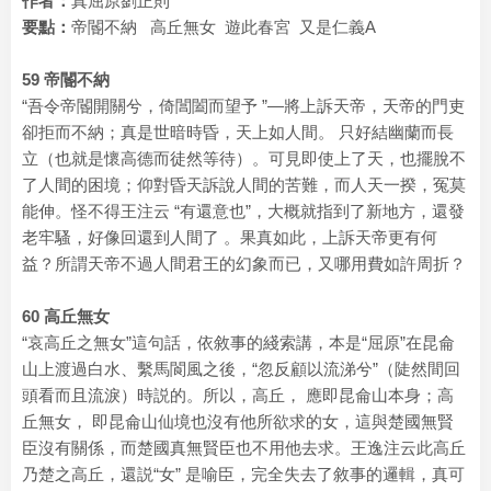
作者：
真屈原劉正則
要點：
帝閽不納 高丘無女 遊此春宮 又是仁義A
59 帝閽不納
“吾令帝閽開關兮，倚閶闔而望予 ”—將上訴天帝，天帝的門吏
卻拒而不納；真是世暗時昏，天上如人間。 只好結幽蘭而長
立（也就是懷高德而徒然等待）。可見即使上了天，也擺脫不
了人間的困境；仰對昏天訴說人間的苦難，而人天一揆，冤莫
能伸。怪不得王注云 “有還意也”，大概就指到了新地方，還發
老牢騷，好像回還到人間了 。果真如此，上訴天帝更有何
益？所謂天帝不過人間君王的幻象而已，又哪用費如許周折？
60 高丘無女
“哀高丘之無女”這句話，依敘事的綫索講，本是“屈原”在昆侖
山上渡過白水、繫馬閬風之後，“忽反顧以流涕兮”（陡然間回
頭看而且流淚）時説的。所以，高丘， 應即昆侖山本身；高
丘無女， 即昆侖山仙境也沒有他所欲求的女，這與楚國無賢
臣沒有關係，而楚國真無賢臣也不用他去求。王逸注云此高丘
乃楚之高丘，還説“女” 是喻臣，完全失去了敘事的邏輯，真可