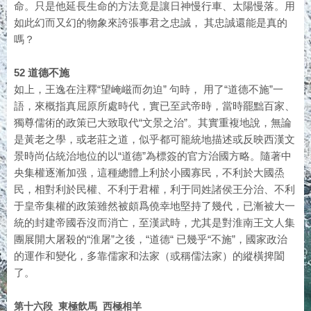
命。只是他延長生命的方法竟是讓日神慢行車、太陽慢落。用
如此幻而又幻的物象來誇張事君之忠誠， 其忠誠還能是真的
嗎？
52 道德不施
如上，王逸在注釋“望崦嵫而勿迫” 句時， 用了“道德不施”一
語，來概指真屈原所處時代，實已至武帝時，當時罷黜百家、
獨尊儒術的政策已大致取代“文景之治”。其實重複地說，無論
是黃老之學，或老莊之道，似乎都可籠統地描述或反映西漢文
景時尚佔統治地位的以“道德”為標簽的官方治國方略。隨著中
央集權逐漸加强，這種總體上利於小國寡民，不利於大國烝
民，相對利於民權、不利于君權，利于同姓諸侯王分治、不利
于皇帝集權的政策雖然被頗爲僥幸地堅持了幾代，已漸被大一
統的封建帝國吞沒而消亡，至漢武時，尤其是對淮南王文人集
團展開大屠殺的“淮屠”之後，“道德“ 已幾乎“不施”，國家政治
的運作和變化，多靠儒家和法家（或稱儒法家）的縱橫捭闔
了。
第十六段 東極飲馬 西極相羊