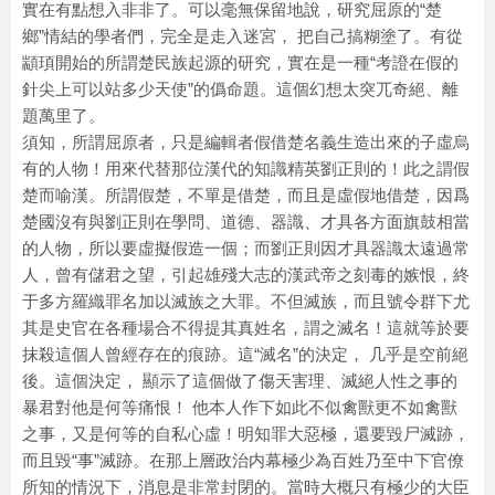
實在有點想入非非了。可以毫無保留地說，研究屈原的“楚
鄉”情結的學者們，完全是走入迷宮， 把自己搞糊塗了。有從
顓頊開始的所謂楚民族起源的研究，實在是一種“考證在假的
針尖上可以站多少天使”的僞命題。這個幻想太突兀奇絕、離
題萬里了。
須知，所謂屈原者，只是編輯者假借楚名義生造出來的子虛烏
有的人物！用來代替那位漢代的知識精英劉正則的！此之謂假
楚而喻漢。所謂假楚，不單是借楚，而且是虛假地借楚，因爲
楚國沒有與劉正則在學問、道德、器識、才具各方面旗鼓相當
的人物，所以要虛擬假造一個；而劉正則因才具器識太遠過常
人，曾有儲君之望，引起雄殘大志的漢武帝之刻毒的嫉恨，終
于多方羅織罪名加以滅族之大罪。不但滅族，而且號令群下尤
其是史官在各種場合不得提其真姓名，謂之滅名！這就等於要
抹殺這個人曾經存在的痕跡。這“滅名”的決定， 几乎是空前絕
後。這個決定， 顯示了這個做了傷天害理、滅絕人性之事的
暴君對他是何等痛恨！ 他本人作下如此不似禽獸更不如禽獸
之事，又是何等的自私心虛！明知罪大惡極，還要毀尸滅跡，
而且毀“事”滅跡。在那上層政治内幕極少為百姓乃至中下官僚
所知的情況下，消息是非常封閉的。當時大概只有極少的大臣