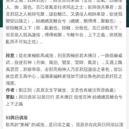
無常之風，以興邪惡），帥雲霓而來御（雲霓，惡氣。以喻佞
人。御，迎也。言己使鳳皇往求同志之士，欲與俱共事君；反
見邪惡之人相與屯聚，謀欲離己。又遇佞人相帥來迎，欲使我
變節以隨之）。紛總總其離合兮（總總，猶僔僔，聚貌也），
班陸離其上下（班，亂貌也。陸離，分散也。言己游觀天下，
但見俗人競為讒佞，僔僔相聚，乍離乍合，上下之義，班然散
亂而不可知之也）。
段意：
從在東極飲馬咸池，到至西極折若木拂日，一路煊赫威
武，役使百神（月御、風伯、鸞皇、雷師、鳳皇），又遇上飄
風雲霓，邪僻乖張。全部亮相神人乃至邪惡讒佞之著色，皆以
效忠君王爲中心，溢濺著編輯者强加于諸位角色的忠君奸臣之
濁墨。
作者：
劉正則（其原文文字被改、文意也有被注而歪曲處）
要點：
與日俱浴 以留日行 若木拂日 役使百神 紛總總其離合兮
上下之義
53與日俱浴
飲馬於“東極” 的咸池，是日浴之處， 屈原亦在此與日同浴以潔