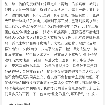
登，翻一倍的高度就到了涼風之山；再翻一倍的高度，就到了
縣圃；更翻一倍高度，就到了天帝所居了。每上一倍，道行更
深，從肉身凡骨，到不死之身，到有靈氣、能使風雨，一直到
天帝那一層就成了神仙。屈原到了第三層，已達到很高水準；
据王逸說，是因“受道聖王”（從舜那裏接受了道），才登上縣
圃山這座“神明之山”的。 讀者本可感覺到，屈原滔滔不絕地對
舜談古今為君者之成敗及賢人葅醢的大道理，也不像來聽教導
的，舜也未對他面授什麽機宜。大概正因如此，楊雄《反離
騷》“横江、湘以南兮，云走乎彼蒼吾，馳江潭之汎溢兮，将
折衷乎重華。舒中情之煩惑兮，恐重華之不累與”。句下張晏
注很有意思地說：“舜聖，卒避父害以全身，資于事父以事
君，恐不與屈原爲黨與”。張晏的意思是說，舜曾躲避其父對
他的迫害，自保其命而已，從舜事父的態度觀其事君之德，恐
怕不會和屈原為同黨之交。所以也不會替他拿主意解危難。不
管他與舜之間有沒有更重要的交流或交流了什麽，都是隨漢代
的作者或編輯們的猜想，我們後代的讀者實無法探求，所以我
們最多只能正視一下，他來此“登之乃靈”的縣圃看到了什麽？