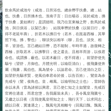
飲余馬於咸池兮（咸池，日所浴也。總余轡乎扶桑。總，結
也。扶桑，日所拂木也。淮南子言：日出暘谷，浴於咸池，拂
于扶桑，爰始將行，是謂朏明。我乃往至東極之野，飲馬於咸
池，與日俱浴，以絜己身），結我車轡於扶桑（以留日行，幸
得不老延年壽）。折若木以拂日兮（若木，在崑崙西極，其華
照下地。拂，擊也），聊須臾以相羊（聊，且也。須臾、相
羊，皆游也。言己總結日轡，恐不能制，年時卒過，故復轉之
西極，折取若木，以拂擊日，使之還去。且相羊而游，以俟君
命也。或謂拂，蔽也。以若木蔽日，使不得過）。前望舒使先
驅兮（望舒，月御也。月體光明，以喻臣清白）。後飛廉使奔
屬（飛廉，風伯也。風為號令，以諭君命。言己使清白之臣，
如望舒先驅求賢，使風伯奉君命於後，以告百姓）。鸞皇為余
先戒兮（鸞，俊鳥也。皇，雌鳳。以喻明知之士也），雷師告
余以未具（雷為諸侯以興君。言己使仁知之士如鸞皇，先戒百
官將往適道，而君怠墯，告我嚴裝未具）。吾令鳳皇飛騰兮，
又繼之以日夜（言我使鳳皇明知之士，飛行天下，以求同志，
續以日夜，冀逢遇之）。飄風屯其相離兮（回風曰飄。飄風，