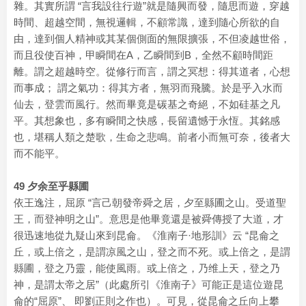
雜。其實所謂 “言我設往行遊”就是隨興而發，隨思而遊，穿越
時間、超越空間，無視邏輯，不顧常識，達到隨心所欲的自
由，達到個人精神或其某個側面的無限擴張，不但凌越世俗，
而且役使百神，甲瞬間在A，乙瞬間到B，全然不顧時間距
離。謂之超越時空。從修行而言，謂之冥想：得其道者，心想
而事成； 謂之氣功：得其方者，無羽而飛騰。於是乎入水而
仙去，登雲而風行。然而畢竟是碳基之奇絕，不如硅基之凡
平。其想象也，多有瞬間之快感，長留遺憾于永恆。其銘感
也，堪稱人類之楚歌，生命之悲鳴。前者小而無可奈，後者大
而不能平。
49 夕余至乎縣圃
依王逸注，屈原 “言己朝發帝舜之居，夕至縣圃之山。受道聖
王，而登神明之山”。意思是他畢竟還是被舜傳授了大道，才
很迅速地從九疑山來到昆侖。《淮南子·地形訓》云 “昆侖之
丘，或上倍之，是謂凉風之山，登之而不死。或上倍之，是謂
縣圃，登之乃靈，能使風雨。或上倍之，乃维上天，登之乃
神，是謂太帝之居”（此處所引《淮南子》可能正是這位遊昆
侖的“屈原”、 即劉正則之作也）。可見，從昆侖之丘向上攀