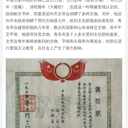
年底市图书馆的古籍已达11万册。元代抄本《册府元龟》、明万历
年《道藏》、清乾隆年《大藏经》，也是这一时期被发现认定的。
除捐献古书外，郑爰居还向市文管会捐赠了多种文物。另外，他还
向中央政府捐赠了周代古铜器七件，收到文化部颁发的表彰状。青
岛市在建国初期的几年里，数次向国家和山东省移交文物，其中不
乏甲骨、铜鼎等珍贵文物。青岛市及个人多次受到文化部的嘉奖。
文管会每年都将收集到的文物、字画和古籍举办展览会，向群众进
行爱国主义教育，在社会上产生了很大影响。