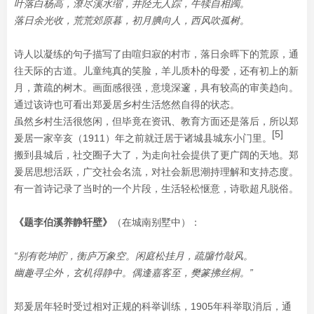
叶落白杨高，潦尽溪水缩，井陉无人踪，牛犊自相躅。
落日余光收，荒荒郊原暮，初月腆向人，西风吹孤树。
诗人以凝练的句子描写了由喧归寂的村市，落日余晖下的荒原，通
往天际的古道。儿童纯真的笑脸，羊儿质朴的母爱，还有初上的新
月，萧疏的树木。画面感很强，意境深邃，具有较高的审美趋向。
通过该诗也可看出郑爰居乡村生活悠然自得的状态。
虽然乡村生活很悠闲，但毕竟在资讯、教育方面还是落后，所以郑
[5]
爰居一家辛亥（1911）年之前就迁居于诸城县城东小门里。
搬到县城后，社交圈子大了，为走向社会提供了更广阔的天地。郑
爰居思想活跃，广交社会名流，对社会新思潮持理解和支持态度。
有一首诗记录了当时的一个片段，生活轻松惬意，诗歌超凡脱俗。
《题李伯溪养静轩壁》
（在城南别墅中）：
“别有乾坤貯，衡庐万象空。闲庭松挂月，疏牖竹敲风。
幽趣寻尘外，玄机得静中。偶逢嘉客至，樊篆拂丝桐。”
郑爰居年轻时受过相对正规的科举训练，1905年科举取消后，通