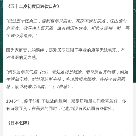
《五十二岁初度日独饮口占》
“已过五十犹余二，便到百年只四旬。花柳不缘贫病减，江山偏向
乱离春。欲寻净土原无佛，纵有桃源也姓秦。拟典衣裳拼一醉，吾
生谁令弗逢辰。”
因为家庭妻儿的羁绊，郑爰居闯江湖干事业的愿望无法实现，有一
种深深的无力感。
“销尽当年意气麤（cu）,老知难得是糊涂。妻孥乱世真咐赘，羁旅
生涯似守株。黔地漫誇驴有技，穷途敢恨鬼揶揄。多歧今古原同
感，欲继杨朱泣路隅。”（《自感》）
1945年，终于盼到了抗战的胜利，郑爰居和朋友们欣喜若狂，多
有诗歌互贺，在高兴的同时，他也为没有践诺而有些歉疚。
《日本乞降》