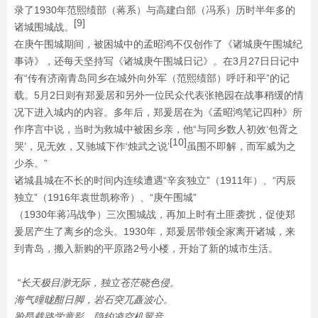
录了1930年范熙绩部（蒋系）与高建白部（冯系）历时半年多的
[9]
诸城围城战。
在庚午围城期间，被困城中的孟昭鸿不仅创作了《诸城庚午围城纪
事诗》，还每天坚持写《诸城庚午围城日记》。在3月27日日记中
有“传有济南青岛同乡在城外向外军（范熙绩部）呼吁和平”的记
载。5月2日则有郑爰居和另外一位民众代表张艳园在战事稍缓的情
况下进入城内的内容。多年后，郑爰居在为《孟昭鸿笔记四种》所
作序言中说，当时为救城中被困乡亲，他“与同乡数人初效‘包胥之
[10]
哭’，见无效，又驰城下作‘烛武之说’
虽围不即解，而军威为之
少杀。”
诸城县城在不长的时间内连续遭遇“辛亥独立”（1911年）、“丙辰
独立”（1916年袁世凯称帝）、“庚午围城”
（1930年蒋冯战争）三次围城战，再加上时有土匪袭扰，促使郑
爰居产生了离乡的念头。1930年，郑爰居带领全家离开诸城，来
到青岛，搬入新购的平原路2号小楼，开始了新的城市生活。
“长天极目渺无际，独立苍茫晓色侵。
海气曈昽酣日脚，岩石突兀矗波心。
跄昂载路学童影，隐约凌空机翼音。