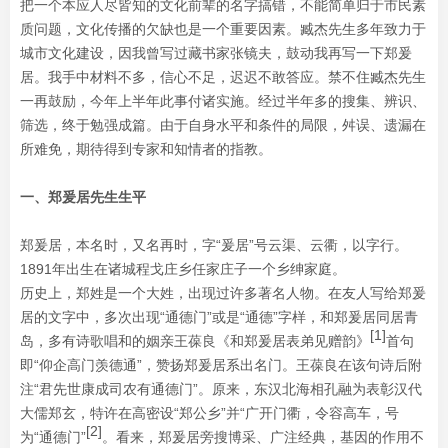
把一个本应人尽皆知的文化前辈的名字搞错，不能简单归于市民素
质问题，文化传播的欠缺也是一个重要因素。臧杰先生多年致力于
城市文化建设，因我曾写过藏书家张镜夫，鼓动我再写一下郑爰
居。我手中材料不多，信心不足，迟迟不敢答应。禁不住臧杰先生
一再鼓励，今年上半年此事付诸实施。经过半年多的搜集、辨识、
筛选，终于勉强成篇。由于自身水平和条件的局限，舛误、遗漏在
所难免，期待得到专家和知情者的指教。
一、郑爰居先生生平
郑爰居，本名时，又名再时，字“爰居”号云渠、云衢，以字行。
1891年出生在诸城程戈庄乡任家庄子一个乡绅家庭。
历史上，郑姓是一个大姓，出现过许多著名人物。在友人写给郑爰
居的文字中，多次出现“通德门”或是“通德”字样，和郑爰居同居青
[1]
岛，多有诗歌唱和的姻亲王葆良《和郑爰居表弟见赠韵》
首句
即“仰企高门羡德通”，赞扬郑爰居系出名门。王葆良在该句诗后附
注“君先世康成司农有通德门”。原来，东汉北海相孔融为表彰汉代
大儒郑玄，特许在高密设“郑公乡”并“广开门衢，令容高车，号
[2]
为“通德门”
。看来，郑爰居旁搜博采、广注经典，基因的作用不