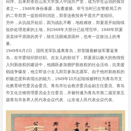
同伴。后来郑荃在山东大学加入中国共产党，成为学生运动的领导
者之一，1948年身份暴露，险遭逮捕。幸亏当时已在警察局工作
的二哥郑贯一提前得到消息，郑荃连夜投奔平度共产党组织。
另外，从抗战开始后，因为战乱不断，地租难收，郑爰居开始陆续
低价处理老家的土地，到1949年大部分已处理完毕。1948年郑爰
居卖掉平原路的房子，除生活困难原因外，也有一定政治上的考
量。
1949年6月2日，国民党军队逃离青岛，郑荃随着解放军重返青
岛，在市委组织部任职。在女儿的鼓动下，郑爰居以极大的热情投
入到新政权的建设中，他踊跃参加拥护新政权的社会活动，抗美援
朝战争爆发，他立即送小女儿郑芬参加志愿军。由于他对新政权的
积极态度和表现出的能力，1949年10月起陆续被聘任为青岛市文
化教育研究委员会委员、青岛市社会救济委员会副主任委员、青岛
市文化古物管理委员会主任委员，并被特邀为青岛市第二届至第五
届青岛市各界人民代表会议代表、山东省人民代表会议代表。