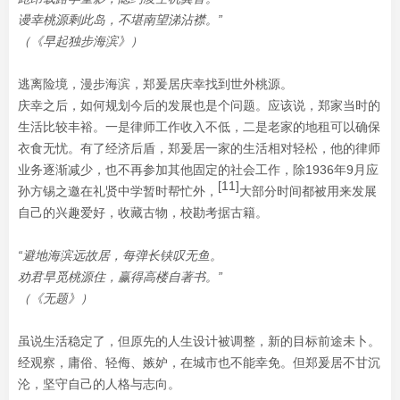
谩幸桃源剩此岛，不堪南望涕沾襟。”
（
《早起独步海滨》）
逃离险境，漫步海滨，郑爰居庆幸找到世外桃源。
庆幸之后，如何规划今后的发展也是个问题。应该说，郑家当时的
生活比较丰裕。一是律师工作收入不低，二是老家的地租可以确保
衣食无忧。有了经济后盾，郑爰居一家的生活相对轻松，他的律师
业务逐渐减少，也不再参加其他固定的社会工作，除1936年9月应
[11]
孙方锡之邀在礼贤中学暂时帮忙外，
大部分时间都被用来发展
自己的兴趣爱好，收藏古物，校勘考据古籍。
“避地海滨远故居，每弹长铗叹无鱼。
劝君早觅桃源住，赢得高楼自著书。”
（《无题》）
虽说生活稳定了，但原先的人生设计被调整，新的目标前途未卜。
经观察，庸俗、轻侮、嫉妒，在城市也不能幸免。但郑爰居不甘沉
沦，坚守自己的人格与志向。