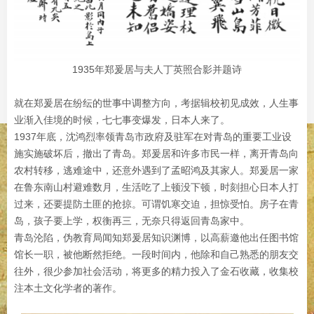
1935年郑爰居与夫人丁英照合影并题诗
就在郑爰居在纷纭的世事中调整方向，考据辑校初见成效，人生事
业渐入佳境的时候，七七事变爆发，日本人来了。
1937年底，沈鸿烈率领青岛市政府及驻军在对青岛的重要工业设
施实施破坏后，撤出了青岛。郑爰居和许多市民一样，离开青岛向
农村转移，逃难途中，还意外遇到了孟昭鸿及其家人。郑爰居一家
在鲁东南山村避难数月，生活吃了上顿没下顿，时刻担心日本人打
过来，还要提防土匪的抢掠。可谓饥寒交迫，担惊受怕。房子在青
岛，孩子要上学，权衡再三，无奈只得返回青岛家中。
青岛沦陷，伪教育局闻知郑爰居知识渊博，以高薪邀他出任图书馆
馆长一职，被他断然拒绝。一段时间内，他除和自己熟悉的朋友交
往外，很少参加社会活动，将更多的精力投入了金石收藏，收集校
注本土文化学者的著作。