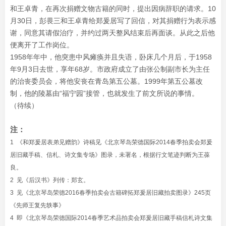
和王卓青，在再次捐赠文物古籍的同时，提出因病辞职的请求。10
月30日，彭畏三和王卓青给郑爰居写了回信，对其捐赠行为表示感
谢，同意其请假治疗，并约过两天整风结束后再面谈。从此之后他
便离开了工作岗位。
1958年年中，他突患中风瘫痪并且失语，卧床几个月后，于1958
年9月3日去世，享年68岁。市政府成立了由张公制副市长为主任
的治丧委员会，将他安丧在青岛第五公墓。1999年第五公墓改
制，他的陵墓由“福宁园”接管，也就发生了前文所说的事情。
（待续）
注：
1 《和郑爰居表弟见赠韵》诗稿见《北京琴岛荣德国际2014春季拍卖会郑爰
居旧藏手稿、信札、诗文集专场》图录，未署名，根据行文笔迹判断为王葆
良。
2 见《后汉书》列传：郑玄
。
3 见《北京琴岛荣德2016春季拍卖会古籍碑拓郑爰居旧藏拍卖图录》245页
《先师王复先轶事》
4 即《北京琴岛荣德国际2014春季艺术品拍卖会郑爰居旧藏手稿信札诗文集