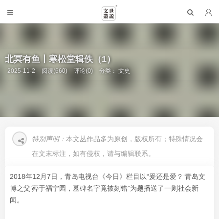
北冥有鱼丨寒松堂辑佚（1）
2025-11-2
阅读(660)
评论(0)
分类：
文史
特别声明：
本文丛作品多为原创，版权所有；特殊情况会
在文末标注，如有侵权，请与编辑联系。
2018年12月7日，青岛电视台《今日》栏目以“爰还是爱？‘青岛文
博之父’葬于福宁园，墓碑名字竟被刻错”为题播送了一则社会新
闻。