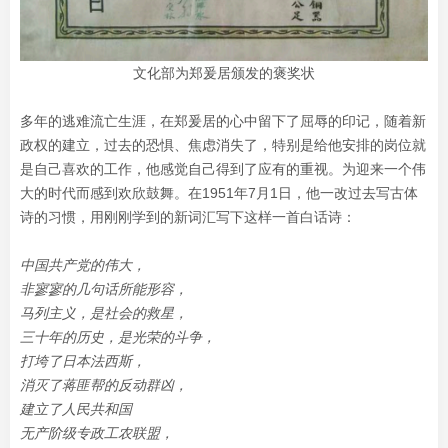
文化部为郑爰居颁发的褒奖状
多年的逃难流亡生涯，在郑爰居的心中留下了屈辱的印记，随着新
政权的建立，过去的恐惧、焦虑消失了，特别是给他安排的岗位就
是自己喜欢的工作，他感觉自己得到了应有的重视。为迎来一个伟
大的时代而感到欢欣鼓舞。在1951年7月1日，他一改过去写古体
诗的习惯，用刚刚学到的新词汇写下这样一首白话诗：
中国共产党的伟大，
非寥寥的几句话所能形容，
马列主义，是社会的救星，
三十年的历史，是光荣的斗争，
打垮了日本法西斯，
消灭了蒋匪帮的反动群凶，
建立了人民共和国
无产阶级专政工农联盟，