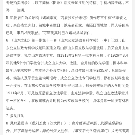
专场拍卖图录》，以下简称《图录》后文未加注明的诗稿、手稿均源于此，不
再一一注明。
5 郑爰居在为孟昭鸿《诸城辛亥、丙辰独立始末记》所作序言中有“忆辛亥之
役，余自省垣奔归，留城中者数日，以亲命还家。甫隔日而城陷，同人等传余
已殉，事后相见骇然。”可证明其时已在诸城县城居住。
6 《山东文献》第一期第十一卷《山东公立法政专科学校》（中）记载：山
东公立法政专科学校是民国建立后由原山东官立政法学堂改建，后又合并山东
法律学堂、私立山左政法学堂。自1913年2月第一批本科入校，至1926年8月
和其他5个专门学校合并成立山东大学。改建、合并前的政法学堂，因本科年
龄学历要求较严，在本科之外设立别科，录取年龄可放宽到35岁，凡部院候
补、候选人及举贡生监均可报考，成立公立政法专门学校后，原有的别科生被
一并接收。在山东公立政法学校毕业生登记簿上，郑爰居被标注的入学时间是
1911年2月，可见他原是官立政法学堂、山东法律学堂、私立山左政法学堂其
中一所的学生，在改建或合并时转为公立政法学校的，具体是哪一所没有材料
证实。
7 参见注5
。
8 见郑爰居诗《赠刘芝叟（刘大同）》：
良宵扺掌语蝉嫣，到眼沧桑剧自
怜。姓字首题元祐籍，隐沦恰值义熙年。（事变后先生隐居津门）人无气节真