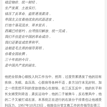
稳定物价、统一财经，
生产发展、土改实行。
镇压了反革命、盗匪逐渐肃清，
帝国主义仗着他优良的武器进攻，
打他个落花流水、草木皆兵，
西藏已经签约，台湾指日解放、统一完成，
我们不但是在中国的革命成功，
我们还要促成世界和平。
这都是毛主席的领导英明，
你看全国欢腾，
三十年前的今日，
是中国共产党的诞生。
他把全部身心都投入到工作当中。然而，过度劳累诱发了他的旧有
疾病，失眠、血压高、心脏病等各种不适，多方治疗未见好转。加
之一些意想不到的变故使他心生烦恼。在三反五反中，他的长子和
长女婿受到牵连，肃反运动中，他的二子被揪斗，反右整风中，他
的二子又被打成右派。本系统正在进行的右派分子排查也让他感受
到压力。1957年10月23日，他致信分管文教工作的市领导彭畏三