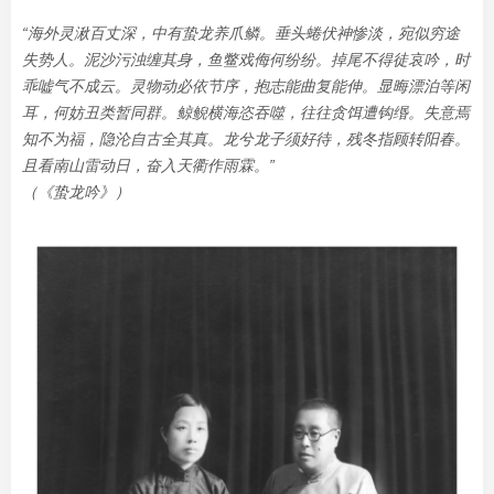
“海外灵湫百丈深，中有蛰龙养爪鳞。垂头蜷伏神惨淡，宛似穷途
失势人。泥沙污浊缠其身，鱼鳖戏侮何纷纷。掉尾不得徒哀吟，时
乖嘘气不成云。灵物动必依节序，抱志能曲复能伸。显晦漂泊等闲
耳，何妨丑类暂同群。鲸鲵横海恣吞噬，往往贪饵遭钩缗。失意焉
知不为福，隐沦自古全其真。龙兮龙子须好待，残冬指顾转阳春。
且看南山雷动日，奋入天衢作雨
霖。”
（《蛰龙吟》）