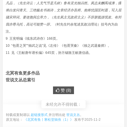
凡品，（先生诗云：人无气节是凡材）鲁有灵光独岿然。夙志未酬禹域沸，搔
将白发问青天。三绝巍名书画诗，文章经济亦吾师。抱将忧国匡时愿，写入屈
骚宋辩
词。要使胞與忘帝力，（先生夙主无政府主义）不辞胼胝拯氓蚩。有邦
我亦尊乌托，高论可能赞一辞。
（时先生约余笔述其政治理论）括号内为自
注。
9 王宪明编《续东武诗存》166页
。
10 “包胥之哭”“烛武之说”见《左传》《包胥哭秦》《烛之武退秦师》。
11 见《王献唐年谱长编》645页，孙方锡致王献唐信函。
北冥有鱼更多作品
世说文丛总索引
赞 (
8
)
未经允许不得转载：
转载或复制请以
超链接形式
并注明出处
世说文丛
。
原文地址：
《北冥有鱼丨寒松堂辑佚（1）》
发布于2025-11-2