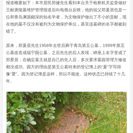
报道概要如下：本市居民郑健先生看到本台关于检察机关监督做好
王献唐陵墓维护管理报道后向电视台反映，他的祖父郑爰居也是一
位和青岛渊源颇深的知名学者，为文物保护做出了不小的贡献，现
在他的墓不仅没有被列为文物保护单位，甚至连墓碑的名字都被刻
错了。
原来，郑爰居先生1958年去世后葬于青岛第五公墓，1999年第五
公墓改造成福宁园公墓，之后先生的后人发现，碑座上名字变成了
郑爱居，在确定墓主就是自己的先人后，多次要求墓园管理方修改
都没成功。园方的理由是第五公墓转来的登记簿上的“爰”字写得
像“爱”。因为登记簿是这样，所以不能改。这种状态已持续了十几
年。