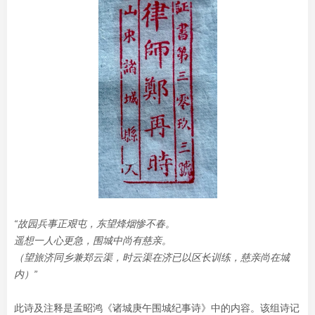
“故园兵事正艰屯，东望烽烟惨不春。
遥想一人心更急，围城中尚有慈亲。
（望旅济同乡兼郑云渠，时云渠在济已以区长训练，慈亲尚在城
内）”
此诗及注释是孟昭鸿《诸城庚午围城纪事诗》中的内容。该组诗记