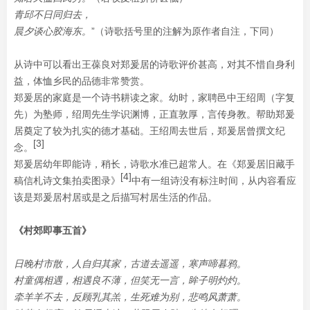
青邱不日同归去，
晨夕谈心胶海东。
”（诗歌括号里的注解为原作者自注，下同）
从诗中可以看出王葆良对郑爰居的诗歌评价甚高，对其不惜自身利
益，体恤乡民的品德非常赞赏。
郑爰居的家庭是一个诗书耕读之家。幼时，家聘邑中王绍周（字复
先）为塾师，绍周先生学识渊博，正直敦厚，言传身教。帮助郑爰
居奠定了较为扎实的德才基础。王绍周去世后，郑爰居曾撰文纪
[3]
念。
郑爰居幼年即能诗，稍长，诗歌水准已超常人。在《郑爰居旧藏手
[4]
稿信札诗文集拍卖图录》
中有一组诗没有标注时间，从内容看应
该是郑爰居村居或是之后描写村居生活的作品。
《村郊即事五首》
日晚村市散，人自归其家，古道去遥遥，寒声啼暮鸦。
村童偶相遇，相遇良不薄，但笑无一言，眸子明灼灼。
牵羊羊不去，反顾乳其羔，生死难为别，悲鸣风萧萧。