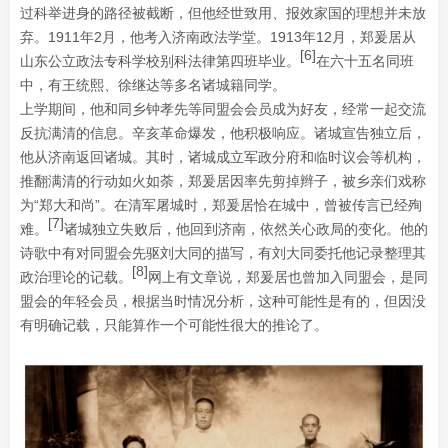
过科举进身的路径被截断，但他经世致用、报效家国的理想并未放
弃。1911年2月，他考入济南政法学堂。1913年12月，郑爰居从
[6]
山东公立政法专科学校别科法律第四班毕业。
在六十五名同班
中，有王统熙、徐继达等多名诸城籍同学。
上学期间，他和同乡钟孝先等同盟会会员成为好友，经常一起交流
反抗满清的信息。辛亥革命爆发，他积极响应。诸城宣告独立后，
他从济南返回诸城。其时，诸城成立军政分府和临时议会等机构，
推翻满清的行动如火如荼，郑爰居因率先剪掉辫子，被乡亲们戏称
为“郑大和尚”。在清军屠城时，郑爰居恰在城中，曾被传言已经殉
[7]
难。
诸城独立失败后，他回到济南，依然关心政局的变化。他的
诗歌中有对同盟会先驱刘大同的描写，有刘大同委托他记录整理其
[8]
政治理论的记载。
网上有文章说，郑爰居也曾加入同盟会，是同
盟会的年轻会员，根据当时情况分析，这种可能性是有的，但因没
有明确记载，只能算作一个可能性很大的推论了。