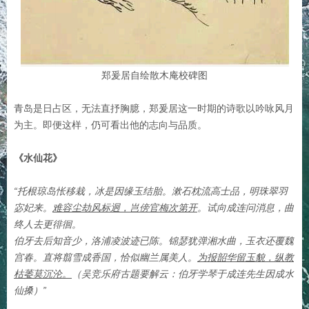
郑爰居自绘散木庵校碑图
青岛是日占区，无法直抒胸臆，郑爰居这一时期的诗歌以吟咏风月
为主。即便这样，仍可看出他的志向与品质。
《水仙花》
“托根琼岛怅移栽，冰是因缘玉结胎。漱石枕流高士品，明珠翠羽
宓妃来。
难容尘劫风标迥，岂傍官梅次第开
。试向成连问消息，曲
终人去更徘徊。
伯牙去后知音少，洛浦凌波迹已陈。锦瑟犹弹湘水曲，玉衣还覆魏
宫春。直将翦雪成香国，恰似幽兰属美人。
为报韶华留玉貌，纵教
枯萎莫沉沦。
（吴竞乐府古题要解云：伯牙学琴于成连先生因成水
仙搡）”