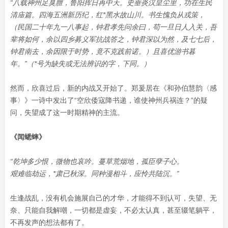
“八载神州足臭膻，鲁阳挥日再中天。史垂炎汉皇尘里，
功在生民
清庙篇。四海五洲新历纪，红*黑水故山川。书生愧负从戎策，
（民国二十年九一八事起，钟君孝先问余曰，苟一旦日人入关，吾
辈将如何，余以四乡募义军抗战答之，钟君深以
为然，及七七后，
钟君南去，余因限于时势，竟不克践前诺。）且喜优游书暮
年。”（*号为缺失或无法辨识的字，下同。）
然而，欣喜过后，新的内战又开始了。郑爰居在《和孙伯慧韵〈感
事〉》一诗中发出了“空欣倭寇降书递，谁使神州兵祸连？”的疑
问，失望成了这一时期精神的主流。
《闻蟋蟀》
“乾坤多少恨，微物也哀吟。蔓草荒烟地，孤臣孽子心。
艰难临劫运，*肃已秋深。同种漫相斗，应怜共陆沉。”
生逢战乱，没有机会施展自己的才华，才能得不到认可，失望、无
奈、只能自我解嘲，一切都是虚妄，不必太认真，甚至辍笔躺平，
不再发声的想法都有了。