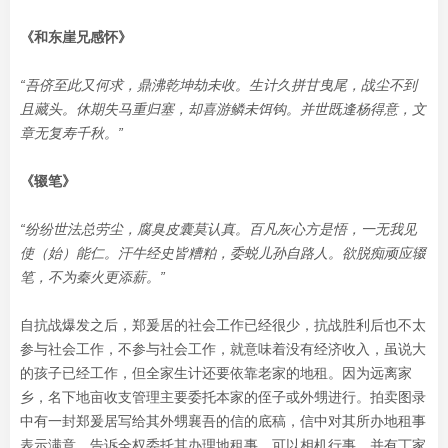
《和东崖兄感怀》
“吾侪至此又何求，鼎沸乾坤劫未收。生计久拼甘曳尾，战尘不到
且藏头。休期失马重归塞，却喜游鳞未饵钩。并世既逢杨得意，文
章无复寿千秋。”
《辍笔》
“纷纷世法总劳尘，腐臭皮囊莫认真。百凡灰心方是悟，一无我见
使（始）能仁。汗牛经史皆糟粕，委蜕儿孙自路人。欲脱痴顽应辍
笔，不为秦火更添薪。”
自抗战爆发之后，郑爰居的社会工作已经很少，抗战胜利后也不太
参与社会工作，不参与社会工作，就意味着没有经济收入，虽说大
的孩子已经工作，但全家生计还要依靠老家的地租。因为远离家
乡，名下地亩收支管理主要委托本家的侄子或外甥进行。拍卖图录
中有一封郑爰居写给其外甥襄吾的信的底稿，信中对其所办地租事
表示满意，告诉全权委托其办理地租事，可以相机行事，并有丁家