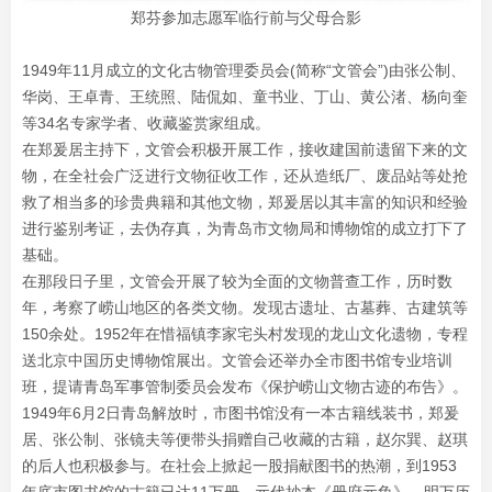
郑芬参加志愿军临行前与父母合影
1949年11月成立的文化古物管理委员会(简称“文管会”)由张公制、
华岗、王卓青、王统照、陆侃如、童书业、丁山、黄公渚、杨向奎
等34名专家学者、收藏鉴赏家组成。
在郑爰居主持下，文管会积极开展工作，接收建国前遗留下来的文
物，在全社会广泛进行文物征收工作，还从造纸厂、废品站等处抢
救了相当多的珍贵典籍和其他文物，郑爰居以其丰富的知识和经验
进行鉴别考证，去伪存真，为青岛市文物局和博物馆的成立打下了
基础。
在那段日子里，文管会开展了较为全面的文物普查工作，历时数
年，考察了崂山地区的各类文物。发现古遗址、古墓葬、古建筑等
150余处。1952年在惜福镇李家宅头村发现的龙山文化遗物，专程
送北京中国历史博物馆展出。文管会还举办全市图书馆专业培训
班，提请青岛军事管制委员会发布《保护崂山文物古迹的布告》。
1949年6月2日青岛解放时，市图书馆没有一本古籍线装书，郑爰
居、张公制、张镜夫等便带头捐赠自己收藏的古籍，赵尔巽、赵琪
的后人也积极参与。在社会上掀起一股捐献图书的热潮，到1953