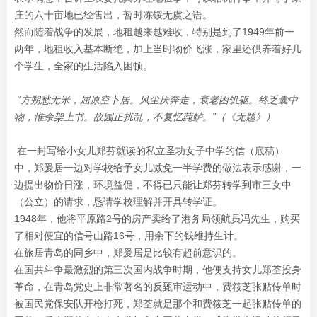
庄的六十亩地已经售出，暂时冻馁无虞之语。
然而随着战争的发展，地租越来越难收，特别是到了1949年前一
两年，地租收入基本断绝，加上当时物价飞涨，家里还供养着好几
个学生，全家的生活陷入困顿。
“方朔愁无米，屈原空卜居。风尘厌奔走，衰老困饥躯。终乏囊中
物，惟余架上书。故园正扰乱，不复忆莼鲈。”（《无题》）
在一封写给小女儿郑芬就读的私立圣功女子中学的信（底稿）
中，郑爰居一边对学校给予女儿减免一半学费的做法表示感谢，一
边提出物价日涨，环境益促，不得已只能让郑芬转学到市三女中
（公立）的请求，恳请学校理解并开具转学证。
1948年，他将平原路2号的房产卖给了港务局领航员冯先生，购买
了相对便宜的信号山路16号，用余下的钱维持生计。
在旅居青岛的同乡中，郑爰居是比较有超前意识的。
在国共斗争最激烈的第三次国内战争时期，他便支持女儿郑荃投身
革命，在青岛党史上非常著名的反甄审运动中，费筱芝张贴传单时
被国民党保安队开枪打死，郑荃就是那个和费筱芝一起张贴传单的