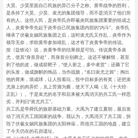
大昊、少昊里面自己民族的异己分子之称。黄帝战争的胜利，
是杀掉了大昊、少昊、蚩尤的集团领导，而不是消灭了他们所
有的人。这些人民，是炎帝氏亦即羲炎民族集团重要的组成之
人，炎黄争帝先起于炎帝自己民族集团内部的“内斗”。炎帝氏
继承了伏羲女娲民族集团之后，这时蚩尤氏又作乱，炎帝作为
领导无奈，求助黄帝参加靖乱，这才有了炎黄争帝的传说。
按《盐铁论》说，炎黄争帝的结果很是可怕。传说黄帝杀蚩
尤，使其“身首异处”，而身首分别葬之。这还不够解恨，甚至
剥了他的皮，做成箭靶子，“使人射之，多中者赏”；还薅了它
的头发，做成旗帜的饰品，当作战旗，“名曰蚩尤之旌”；掏出
他的胃来，填成球，让人投着玩，投中目标多的有奖；还把蚩
尤身上的肉弄烂，兑上苦酒为酱，使天下人喝（见《十大经·
正乱》）。于是蚩尤的名字和后来被大禹消灭的共工氏一样恶
劣，并列曰“蚩尤共工”。
共工氏是帝舜氏的族群基础力量。大禹为了建立夏朝，最后发
动了消灭共工国国家的战争。我认为，大禹消灭了共工国，拆
毁了伏羲女娲民族集团的太阳神庙，而借共工国的地盘，建立
了今天仍在的石峁遗址。