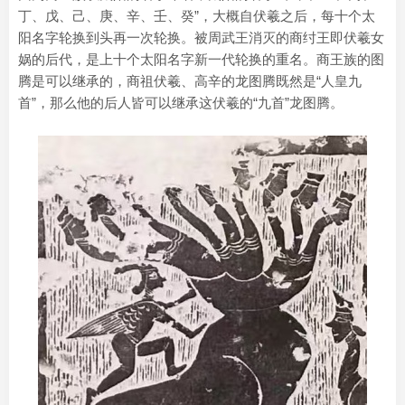
丁、戊、己、庚、辛、壬、癸”，大概自伏羲之后，每十个太
阳名字轮换到头再一次轮换。被周武王消灭的商纣王即伏羲女
娲的后代，是上十个太阳名字新一代轮换的重名。商王族的图
腾是可以继承的，商祖伏羲、高辛的龙图腾既然是“人皇九
首”，那么他的后人皆可以继承这伏羲的“九首”龙图腾。