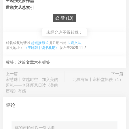
王晓强更多作品
世说文丛总索引
赞 (
19
)
未经允许不得转载：
转载或复制请以
超链接形式
并注明出处
世说文丛
。
原文地址：
《王晓强丨读书札记》
发布于2025-11-2
标签：这篇文章木有标签
上一篇
下一篇
宋慧珠丨穿越时空，加入美的
北冥有鱼丨寒松堂辑佚（1）
巡礼——李泽厚忌日读《美的
历程》有感
评论