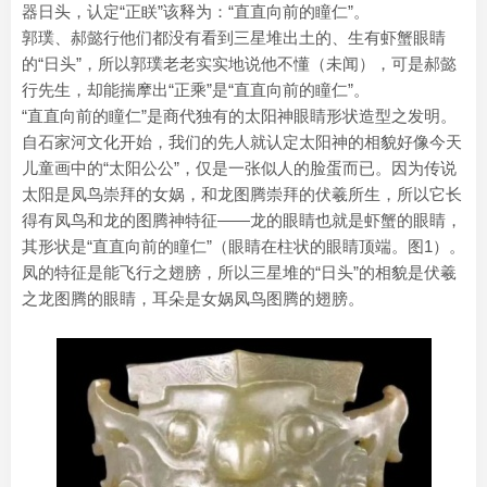
器日头，认定“正眹”该释为：“直直向前的瞳仁”。
郭璞、郝懿行他们都没有看到三星堆出土的、生有虾蟹眼睛
的“日头”，所以郭璞老老实实地说他不懂（未闻），可是郝懿
行先生，却能揣摩出“正乘”是“直直向前的瞳仁”。
“直直向前的瞳仁”是商代独有的太阳神眼睛形状造型之发明。
自石家河文化开始，我们的先人就认定太阳神的相貌好像今天
儿童画中的“太阳公公”，仅是一张似人的脸蛋而已。因为传说
太阳是凤鸟崇拜的女娲，和龙图腾崇拜的伏羲所生，所以它长
得有凤鸟和龙的图腾神特征——龙的眼睛也就是虾蟹的眼睛，
其形状是“直直向前的瞳仁”（眼睛在柱状的眼睛顶端。图1）。
凤的特征是能飞行之翅膀，所以三星堆的“日头”的相貌是伏羲
之龙图腾的眼睛，耳朵是女娲凤鸟图腾的翅膀。