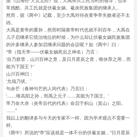
据《山海经·大荒北经》说，大禹杀共工氏当时的领导，也非
常残酷。共工氏就是伏羲女娲、羲炎民族集团的继承人。
然而，据《两中》记载，至少大禹对待炎黄争帝失败者还不太
凶。
大禹是黄帝的重孙，然而时隔黄帝时代也就不到百年，大禹在
儿子启继承它统治地位的时候，为什么却让伏羲女娲民族集团
的许多继承人参加启继承问题的会议呢？如《两中》曰：
“帝（指天帝——伏羲女娲死后之神名）乃言：
‘自乃朕胄，山川百神之胄，及日月星辰之胄，唯休荐之用，而
能为下国王？’
山川百神曰：
‘允哉乃状。’
句余芒（春神句芒的人间代表）乃言曰：
‘……唯高阳之孙，而禹之元子……其能为下国王。’
帝乃命大赤（炎帝后代的代表）命启于枳山（箕山）之阳。
……”
我以上的翻译多与今天的专家不一样。因为学术观点不需要一
样。
《两中》所说的“帝”应该就是一体不分的伏羲女娲，“日月星辰