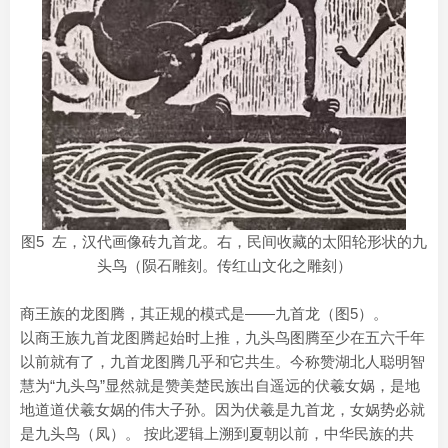
图5 左，汉代画像砖九首龙。右，民间收藏的太阳轮形状的九
头鸟（陨石雕刻。传红山文化之雕刻）
商王族的龙图腾，其正规的模式是——九首龙（图5）。
以商王族九首龙图腾起始时上推，九头鸟图腾至少在五六千年
以前就有了，九首龙图腾几乎和它共生。今称赞湖北人聪明智
慧为“九头鸟”显然就是赞美楚民族出自遥远的伏羲女娲，是地
地道道伏羲女娲的伟大子孙。因为伏羲是九首龙，女娲势必就
是九头鸟（凤）。 按此逻辑上溯到夏朝以前，中华民族的共