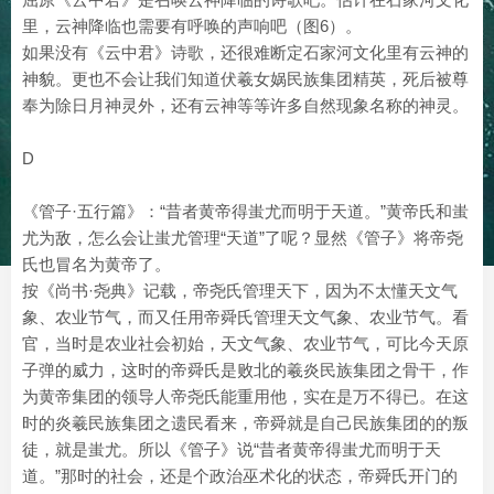
里，云神降临也需要有呼唤的声响吧（图6）。
如果没有《云中君》诗歌，还很难断定石家河文化里有云神的
神貌。更也不会让我们知道伏羲女娲民族集团精英，死后被尊
奉为除日月神灵外，还有云神等等许多自然现象名称的神灵。
D
《管子·五行篇》：“昔者黄帝得蚩尤而明于天道。”黄帝氏和蚩
尤为敌，怎么会让蚩尤管理“天道”了呢？显然《管子》将帝尧
氏也冒名为黄帝了。
按《尚书·尧典》记载，帝尧氏管理天下，因为不太懂天文气
象、农业节气，而又任用帝舜氏管理天文气象、农业节气。看
官，当时是农业社会初始，天文气象、农业节气，可比今天原
子弹的威力，这时的帝舜氏是败北的羲炎民族集团之骨干，作
为黄帝集团的领导人帝尧氏能重用他，实在是万不得已。在这
时的炎羲民族集团之遗民看来，帝舜就是自己民族集团的的叛
徒，就是蚩尤。所以《管子》说“昔者黄帝得蚩尤而明于天
道。”那时的社会，还是个政治巫术化的状态，帝舜氏开门的