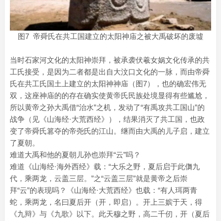
图7 帝舜氏在共工国建立的太阳神庙之被大禹破坏的废墟
当时石家河文化的太阳神崇拜，被承袭伏羲女娲文化传承的共
工氏接受，是因为二者都是出自大汶口文化的一脉，而由帝舜
氏在共工氏国土上建立的太阳神神庙（图7），也的确宏伟无
双，这座神庙的的存在确实使黄帝氏民族处境显得有些尴尬，
所以黄帝之孙大禹借“治水”之机，发动了“有禹攻共工国山”的
战争（见《山海经·大荒西经》），结果消灭了共工国，也政
变了帝舜氏篡夺的帝尧氏的江山。继而由大禹的儿子启，建立
了夏朝。
难道大禹和他的夏朝儿孙也崇拜“云”吗？
难道《山海经·海外西经》载：“大乐之野，夏后启于此儛九
代，乘两龙，云盖三层。”之“云盖三层”就是黄帝之后崇
拜“云”的表现吗？《山海经·大荒西经》也载：“有人珥两青
蛇，乘两龙，名曰夏后开（开，即启）。开上三嫔于天，得
《九辩》与《九歌》以下。此天穆之野，高二千仞，开（夏后