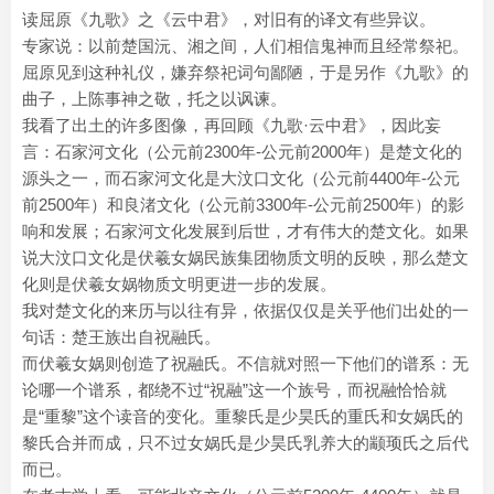
读屈原《九歌》之《云中君》，对旧有的译文有些异议。
专家说：以前楚国沅、湘之间，人们相信鬼神而且经常祭祀。
屈原见到这种礼仪，嫌弃祭祀词句鄙陋，于是另作《九歌》的
曲子，上陈事神之敬，托之以讽谏。
我看了出土的许多图像，再回顾《九歌·云中君》，因此妄
言：石家河文化（公元前2300年-公元前2000年）是楚文化的
源头之一，而石家河文化是大汶口文化（公元前4400年-公元
前2500年）和良渚文化（公元前3300年-公元前2500年）的影
响和发展；石家河文化发展到后世，才有伟大的楚文化。如果
说大汶口文化是伏羲女娲民族集团物质文明的反映，那么楚文
化则是伏羲女娲物质文明更进一步的发展。
我对楚文化的来历与以往有异，依据仅仅是关乎他们出处的一
句话：楚王族出自祝融氏。
而伏羲女娲则创造了祝融氏。不信就对照一下他们的谱系：无
论哪一个谱系，都绕不过“祝融”这一个族号，而祝融恰恰就
是“重黎”这个读音的变化。重黎氏是少昊氏的重氏和女娲氏的
黎氏合并而成，只不过女娲氏是少昊氏乳养大的颛顼氏之后代
而已。