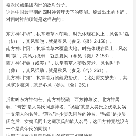
羲炎民族集团内部的敌对分子。
这是中国最早期的四时神管理天下的职能。殷墟出土的卜辞，
对四时神的职能是这样说的：
东方神叫“析”，执掌着草木萌动。时光体现在风上，风名叫“劦
（协）”，其风和煦，就是春风（参见《掇》2·158）。
南方神叫“因”，执掌着草木覆盖大地。时光体现在风上，风名
叫“微”，其风力微弱，就是夏风（参见《掇》2·158）。
西方神叫“彝（或夷）”，执掌着草木萎败衰老。风名叫“丯
（彝）”，其风强劲，就是秋风（参见《合》261）。
北方神叫“夗”，执掌着万物蕴藏蛰伏。（此处原文缺失），其
风寒冷凛冽，就是冬风（参见《合》261）
后世叫东方神句芒、南方神祝融、西方神蓐收、北方神禺
疆。“句芒”是大昊氏同族神名。“祝融”就是大昊氏之伏羲女娲
一支亲人的名号。“蓐收”是少昊氏同族的神名。“禺疆”是少昊
氏之后、女娲氏同出之颛顼氏的族人名号，这四方神竟然没有
一个是黄帝氏的同族！
这四方神至少是帝舜氏时代就有了图腾神貌。