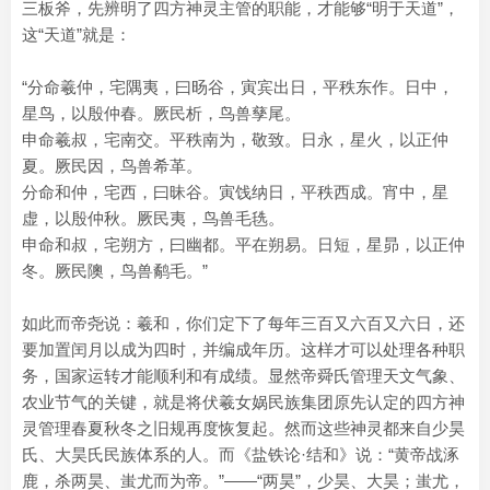
三板斧，先辨明了四方神灵主管的职能，才能够“明于天道”，
这“天道”就是：
“分命羲仲，宅隅夷，曰旸谷，寅宾出日，平秩东作。日中，
星鸟，以殷仲春。厥民析，鸟兽孳尾。
申命羲叔，宅南交。平秩南为，敬致。日永，星火，以正仲
夏。厥民因，鸟兽希革。
分命和仲，宅西，曰昧谷。寅饯纳日，平秩西成。宵中，星
虚，以殷仲秋。厥民夷，鸟兽毛毨。
申命和叔，宅朔方，曰幽都。平在朔易。日短，星昴，以正仲
冬。厥民隩，鸟兽鹬毛。”
如此而帝尧说：羲和，你们定下了每年三百又六百又六日，还
要加置闰月以成为四时，并编成年历。这样才可以处理各种职
务，国家运转才能顺利和有成绩。显然帝舜氏管理天文气象、
农业节气的关键，就是将伏羲女娲民族集团原先认定的四方神
灵管理春夏秋冬之旧规再度恢复起。然而这些神灵都来自少昊
氏、大昊氏民族体系的人。而《盐铁论·结和》说：“黄帝战涿
鹿，杀两昊、蚩尤而为帝。”——“两昊”，少昊、大昊；蚩尤，