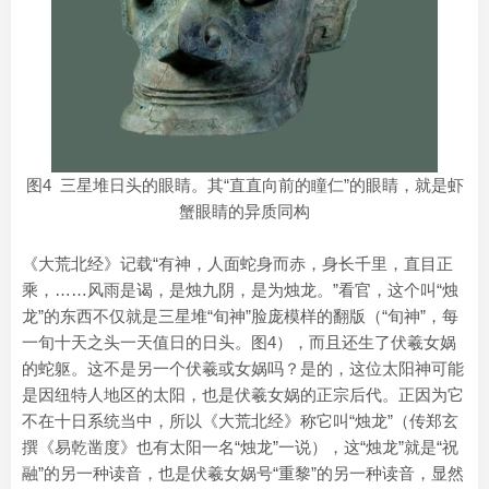
图4 三星堆日头的眼睛。其“直直向前的瞳仁”的眼睛，就是虾
蟹眼睛的异质同构
《大荒北经》记载“有神，人面蛇身而赤，身长千里，直目正
乘，……风雨是谒，是烛九阴，是为烛龙。”看官，这个叫“烛
龙”的东西不仅就是三星堆“旬神”脸庞模样的翻版（“旬神”，每
一旬十天之头一天值日的日头。图4），而且还生了伏羲女娲
的蛇躯。这不是另一个伏羲或女娲吗？是的，这位太阳神可能
是因纽特人地区的太阳，也是伏羲女娲的正宗后代。正因为它
不在十日系统当中，所以《大荒北经》称它叫“烛龙”（传郑玄
撰《易乾凿度》也有太阳一名“烛龙”一说），这“烛龙”就是“祝
融”的另一种读音，也是伏羲女娲号“重黎”的另一种读音，显然