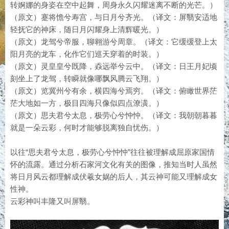
转婀娜的身姿在空中起舞，周身永久闪耀迷离不断的光芒。）
（原文）蹇将憺兮寿宫，与日月兮齐光。（译文：屏翳安适地
轻抚它的神床，随日月闪耀身上清辉暖光。）
（原文）龙驾兮帝服，聊翱游兮周章。（译文：它缓缓登上太
阳月亮的龙车，化作它们巡天穿着的时装。）
（原文）灵皇皇兮既降，猋远举兮云中。（译文：日王月妃顷
刻坐上了龙驾，转瞬就像哪飘风腾云飞翔。）
（原文）览冀州兮有余，横四海兮焉穷。（译文：俯瞰世界茫
茫大地如一方，极目四海只像似四点潦潢。）
（原文）思夫君兮太息，极劳心兮忡忡。（译文：我朝朝暮暮
就是一朵云彩，何时才能够脱离独自忧伤。）
以往“思夫君兮太息，极劳心兮忡忡”往往被理解成屈原家国情
怀的流露。通过分析石家河文化有关的图像，推知当时人虽然
将日月风云都理解成伏羲女娲的后人，其云神可能又理解成女
性神。
云彩神叫丰隆又叫屏翳。