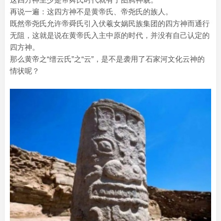
再说一遍：这四方神不是黄帝氏、帝尧氏的族人。
既然帝尧氏允许帝舜氏引入伏羲女娲民族集团的四方神而通行
无阻，这就是说在黄帝氏入主中原的时代，并没有自己认定的
四方神。
那么黄帝之“缙云氏”之“云”，是不是袭用了石家河文化云神的
情状呢？