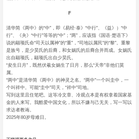
F
清华简《两中》的“中”，即《易经·泰》“中行”、《益》）“中
行”、《夬》“中行”等等的“中”；“两”，应该指《国语·楚语下》
说的颛顼氏命“司天以属神”的“重”，“司地以属民”的“黎”。重黎
是族号，是少昊氏的后裔，和女娲氏的后裔合并而成。女娲氏
出自颛顼氏，颛顼氏出自少昊氏。
“夋生日月”，既然伏羲女娲生了日月，那么“天帝”非他们莫
属。
“两中”是清华简《两中》的神灵之名。“两中”一个叫圭中，一
个叫祥中。可能“圭中”司天，“祥中”司地。
写到这里且住笔吧。这等冷文章、冷观点本是有权拿着国家基
金的人来写。我酷爱中国文化，所以不嫌与己无关，写一写以
求达者教诲。
2025年80岁母难日。