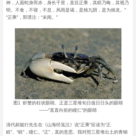
神，人面蛇身而赤，身长千里，直目正乘，其瞑乃晦，其视乃
明。不食，不寝，不息，风雨是谒，是烛九阴，是为烛龙。”
“正乘”，郭璞注：“未闻。”
图1 虾蟹的柱状眼睛。正是三星堆旬日值日日头的眼睛
——“直直向前的瞳仁”的眼睛
清代郝懿行先生在《山海经笺注》说“正乘”应读为“正
眹”。“眹”，瞳仁。“正”，直的意思。我对照三星堆出土的青铜