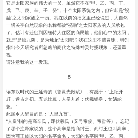
它是太阳家族的伟大的一员。虽然它不在“甲、乙、丙、丁、
戊、己、庚、辛、壬、癸”，十个太阳系统之内，但它却是“祝
融”之太阳家族之一员。我在以前的拙文里已经说过，大自然
一切关乎自然现象的名称都被“祝融”之太阳家族的人员承包
了。估计有迁徙到因纽特人住区的商民族，他们心中的太阳，
就是“是烛九阴，是为烛龙”太阳吧？我在这里不揣冒昧，特别
指出今天研究者所忽略的商代之特殊神灵封赐现象，还望重
视。
请注意我的这一发现。
B
读东汉时代的王延寿的《鲁灵光殿赋》，有感于：“上纪开
辟，遂古之初。五龙比翼，人皇九首；伏羲鳞身，女娲蛇
躯。”
此赋令人醒目的是：“人皇九首”。
“人皇”指的是高辛氏，即伏羲氏（又号帝俊、帝喾等）。忘记
了哪个注释家说的，这个高辛是指商纣王。商纣王也叫高辛，
因为商王族以太阳的名字命名，太阳的名字叫“甲、乙、丙、