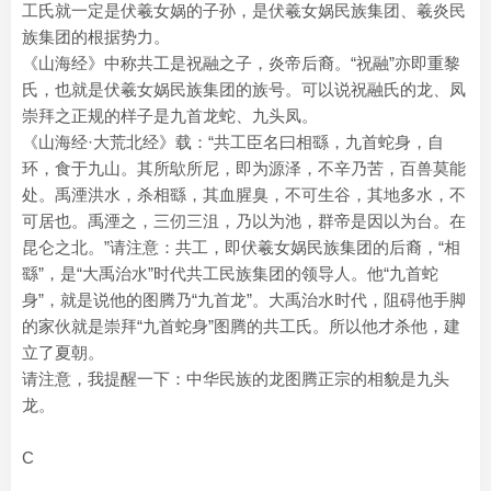
工氏就一定是伏羲女娲的子孙，是伏羲女娲民族集团、羲炎民
族集团的根据势力。
《山海经》中称共工是祝融之子，炎帝后裔。“祝融”亦即重黎
氏，也就是伏羲女娲民族集团的族号。可以说祝融氏的龙、凤
崇拜之正规的样子是九首龙蛇、九头凤。
《山海经·大荒北经》载：“共工臣名曰相繇，九首蛇身，自
环，食于九山。其所歍所尼，即为源泽，不辛乃苦，百兽莫能
处。禹湮洪水，杀相繇，其血腥臭，不可生谷，其地多水，不
可居也。禹湮之，三仞三沮，乃以为池，群帝是因以为台。在
昆仑之北。”请注意：共工，即伏羲女娲民族集团的后裔，“相
繇”，是“大禹治水”时代共工民族集团的领导人。他“九首蛇
身”，就是说他的图腾乃“九首龙”。大禹治水时代，阻碍他手脚
的家伙就是崇拜“九首蛇身”图腾的共工氏。所以他才杀他，建
立了夏朝。
请注意，我提醒一下：中华民族的龙图腾正宗的相貌是九头
龙。
C