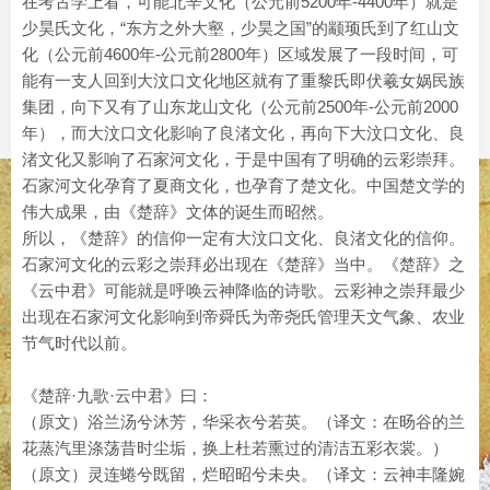
在考古学上看，可能北辛文化（公元前5200年-4400年）就是
少昊氏文化，“东方之外大壑，少昊之国”的颛顼氏到了红山文
化（公元前4600年-公元前2800年）区域发展了一段时间，可
能有一支人回到大汶口文化地区就有了重黎氏即伏羲女娲民族
集团，向下又有了山东龙山文化（公元前2500年-公元前2000
年），而大汶口文化影响了良渚文化，再向下大汶口文化、良
渚文化又影响了石家河文化，于是中国有了明确的云彩崇拜。
石家河文化孕育了夏商文化，也孕育了楚文化。中国楚文学的
伟大成果，由《楚辞》文体的诞生而昭然。
所以，《楚辞》的信仰一定有大汶口文化、良渚文化的信仰。
石家河文化的云彩之崇拜必出现在《楚辞》当中。《楚辞》之
《云中君》可能就是呼唤云神降临的诗歌。云彩神之崇拜最少
出现在石家河文化影响到帝舜氏为帝尧氏管理天文气象、农业
节气时代以前。
《楚辞·九歌·云中君》曰：
（原文）浴兰汤兮沐芳，华采衣兮若英。（译文：在旸谷的兰
花蒸汽里涤荡昔时尘垢，换上杜若熏过的清洁五彩衣裳。）
（原文）灵连蜷兮既留，烂昭昭兮未央。（译文：云神丰隆婉