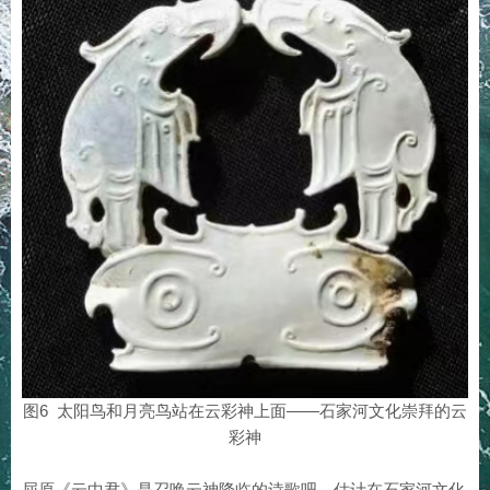
图6 太阳鸟和月亮鸟站在云彩神上面——石家河文化崇拜的云
彩神
屈原《云中君》是召唤云神降临的诗歌吧。估计在石家河文化