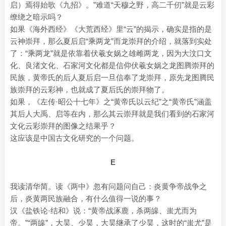
启）焉得始歌《九招》。”难道“天穆之野，高二千仞”就是云彩
缭绕之暗示吗？
如果《海外西经》《大荒西经》里“云”的揭示，确实是指的是
云神崇拜，那么夏后启“乘两龙”而龙崇拜的介绍，就落到实处
了：“乘两龙”就是依靠着伏羲女娲之雄雌两龙，因为大汶口文
化、良渚文化、石家河文化都是信仰伏羲女娲之龙图腾崇拜的
民族，黄帝氏的后人夏后启一旦信奉了龙崇拜，原先龙图腾民
族崇拜的云彩神，也就成了夏后氏的崇拜物了。
如果，《左传·昭公十七年》之“黄帝氏以云纪”之“黄帝氏”涵盖
其后人大禹、启等在内，那么其云崇拜就是我们看到的石家河
文化云彩崇拜的图像之结果乎？
这应该是中国古文化研究的一个问题。
E
我读清华简。读《两中》忽有问题问自己：炎黄争帝战争之
后，炎黄两民族融合，有什么值得一说的事？
汉《盐铁论·结和》说：“黄帝战涿鹿，杀两皞、蚩尤而为
帝。”“两皞”，大昊、少昊，大昊继承了少昊，这时的“蚩尤”是