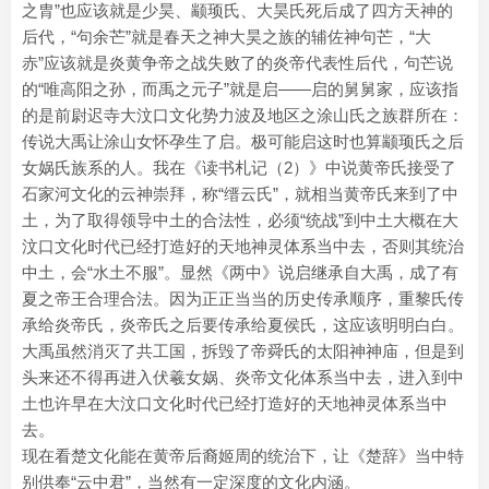
之胄”也应该就是少昊、颛顼氏、大昊氏死后成了四方天神的
后代，“句余芒”就是春天之神大昊之族的辅佐神句芒，“大
赤”应该就是炎黄争帝之战失败了的炎帝代表性后代，句芒说
的“唯高阳之孙，而禹之元子”就是启——启的舅舅家，应该指
的是前尉迟寺大汶口文化势力波及地区之涂山氏之族群所在：
传说大禹让涂山女怀孕生了启。极可能启这时也算颛顼氏之后
女娲氏族系的人。我在《读书札记（2）》中说黄帝氏接受了
石家河文化的云神崇拜，称“缙云氏”，就相当黄帝氏来到了中
土，为了取得领导中土的合法性，必须“统战”到中土大概在大
汶口文化时代已经打造好的天地神灵体系当中去，否则其统治
中土，会“水土不服”。显然《两中》说启继承自大禹，成了有
夏之帝王合理合法。因为正正当当的历史传承顺序，重黎氏传
承给炎帝氏，炎帝氏之后要传承给夏侯氏，这应该明明白白。
大禹虽然消灭了共工国，拆毁了帝舜氏的太阳神神庙，但是到
头来还不得再进入伏羲女娲、炎帝文化体系当中去，进入到中
土也许早在大汶口文化时代已经打造好的天地神灵体系当中
去。
现在看楚文化能在黄帝后裔姬周的统治下，让《楚辞》当中特
别供奉“云中君”，当然有一定深度的文化内涵。