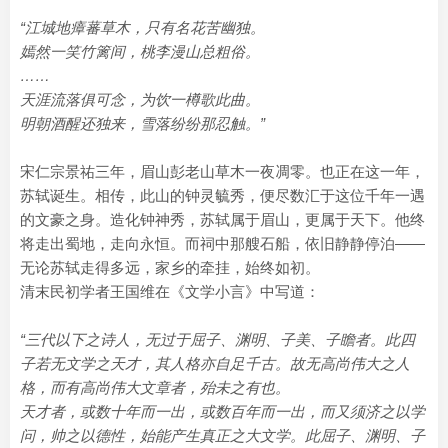
“江城地瘴蕃草木，只有名花苦幽独。
嫣然一笑竹篱间，桃李漫山总粗俗。
……
天涯流落俱可念，为饮一樽歌此曲。
明朝酒醒还独来，雪落纷纷那忍触。”
宋仁宗景祐三年，眉山彭老山草木一夜凋零。也正在这一年，
苏轼诞生。相传，此山的钟灵毓秀，便尽数汇于这位千年一遇
的文豪之身。造化钟神秀，苏轼属于眉山，更属于天下。他终
将走出蜀地，走向永恒。而祠中那艘石船，依旧静静停泊——
无论苏轼走得多远，家乡的牵挂，始终如初。
清末民初学者王国维在《文学小言》中写道：
“三代以下之诗人，无过于屈子、渊明、子美、子瞻者。此四
子若无文学之天才，其人格亦自足千古。故无高尚伟大之人
格，而有高尚伟大文章者，殆未之有也。
天才者，或数十年而一出，或数百年而一出，而又须济之以学
问，帅之以德性，始能产生真正之大文学。此屈子、渊明、子