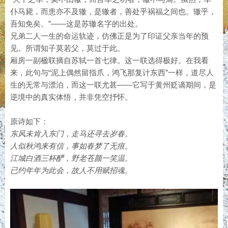
仆马毙，而患亦不及辙，是辙者，善处乎祸福之间也。辙乎，
吾知免矣。”——这是苏辙名字的出处。
兄弟二人一生的命运轨迹，仿佛正是为了印证父亲当年的预
见。所谓知子莫若父，莫过于此。
厢房一副楹联摘自苏轼一首七律。这一联选得极好。在我看
来，此句与“泥上偶然留指爪，鸿飞那复计东西”一样，道尽人
生的无常与漂泊，而这一联尤甚——它写于黄州贬谪期间，是
逆境中的真实体悟，并非凭空抒怀。
原诗如下：
东风未肯入东门，走马还寻去岁春。
人似秋鸿来有信，事如春梦了无痕。
江城白酒三杯酽，野老苍颜一笑温。
已约年年为此会，故人不用赋招魂。