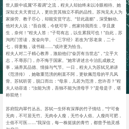
世人眼中或属“不着调”之流，程夫人却始终未以冷眼相待。她
深知丈夫天资过人，更欣赏其独立不羁的品性。苏洵见夫人为
家操劳、教子尽心，却能安贫守志、“甘此蔬粝”，深受触动。
他对夫人说：“吾自视，今犹可学，然家待我而生，学且废
生，奈何！”程夫人答：“子苟有志，以生累我可也！”自此，苏
洵闭门苦读，发奋向学。《三字经》若改为“苏老泉，二十
七，得妻勉，读书籍……”或许更为恰当。
程夫人对二子精心教养，激励他们“奋厉有当世志”，“立乎大
志，不辱苏门，亦不悔于国家。”她常讲述古今治乱成败之
事，涵养其品德、情操与气节。一日，程夫人为苏轼兄弟讲
《范滂传》，她敬重范滂的刚直不阿，更钦佩范母的平凡风
骨。苏轼听罢，脱口而出：“母亲，儿若为范滂，您许否？”程
夫人动容道：“汝能为滂，吾独不能为滂母乎？”是母是子，堪
称双绝！
苏府院内翠竹丛丛。苏轼一生怀有深厚的竹子情结，“宁可食
无肉，不可居无竹。无肉令人瘦，无竹令人俗。人瘦尚可肥，
士俗不可医……”我深信，每一株挺拔的青竹，都曾予他灵感