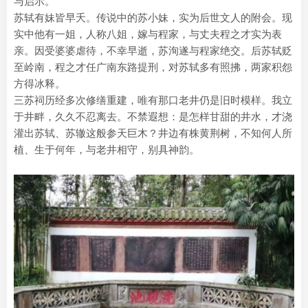
与启示。
苏轼有妹皆早夭。传说中的苏小妹，实为后世文人的附会。现
实中他有一姐，人称八姐，嫁与程家，与丈夫程之才实为表
亲。因受婆婆虐待，不幸早逝，苏洵遂与程家绝交。后苏轼贬
至岭南，程之才任广南东路提刑，对苏轼多有照拂，两家积怨
方得冰释。
三苏祠历经多次修缮重建，唯有那口老井仍是旧时模样。我立
于井畔，久久不忍离去。不禁遐想：是怎样甘甜的井水，才浇
灌出苏轼、苏辙这般参天巨木？井边有株黄荆树，不知何人所
植、生于何年，与老井相守，别具神韵。