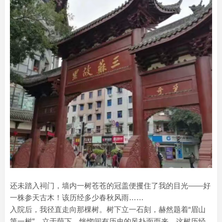
还未踏入祠门，墙内一树苍苍的冠盖便攫住了我的目光——好
一株参天古木！该历经多少春秋风雨……
入院后，我径直走向那棵树。树下立一石刻，赫然题着“眉山
第一树”。立于荫下，恍惚间有历史的风扑面而来。这树历经