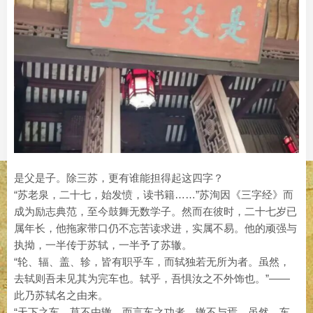
是父是子。除三苏，更有谁能担得起这四字？
“苏老泉，二十七，始发愤，读书籍……”苏洵因《三字经》而
成为励志典范，至今鼓舞无数学子。然而在彼时，二十七岁已
属年长，他拖家带口仍不忘苦读求进，实属不易。他的顽强与
执拗，一半传于苏轼，一半予了苏辙。
“轮、辐、盖、轸，皆有职乎车，而轼独若无所为者。虽然，
去轼则吾未见其为完车也。轼乎，吾惧汝之不外饰也。”——
此乃苏轼名之由来。
“天下之车，莫不由辙，而言车之功者，辙不与焉。虽然，车