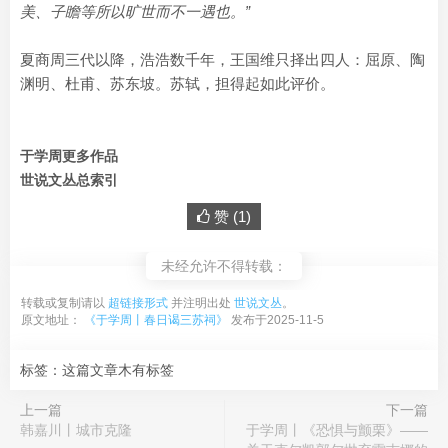
美、子瞻等所以旷世而不一遇也。”
夏商周三代以降，浩浩数千年，王国维只择出四人：屈原、陶
渊明、杜甫、苏东坡。苏轼，担得起如此评价。
于学周更多作品
世说文丛总索引
赞 (
1
)
未经允许不得转载：
转载或复制请以
超链接形式
并注明出处
世说文丛
。
原文地址：
《于学周丨春日谒三苏祠》
发布于2025-11-5
标签：这篇文章木有标签
上一篇
下一篇
韩嘉川丨城市克隆
于学周丨《恐惧与颤栗》——