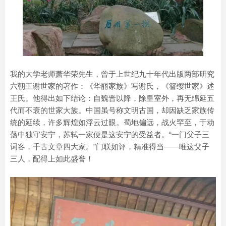
我的大学老师萧华荣先生，曾于上世纪九十年代出版两部研究
六朝王谢世家的著作：《华丽家族》写谢氏，《簪缨世家》述
王氏。他得出如下结论：自魏晋以降，除皇室外，再无绵延五
代而不衰的世家大族。中国虽号称文明古国，却因缺乏家族传
统的延续，许多辉煌如浮云过眼。蜀地偏远，战火罕至，于动
荡中独守安宁，苏轼一家便是这安宁的受益者。“一门父子三
词客，千古文章四大家。”门联如评，精准得当——唯这父子
三人，配得上如此盛誉！