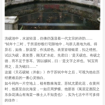
洗砚池中，水波轻漾，仿佛仍荡漾着一代文宗的诗韵……
“轼年十二时，于所居纱毂行宅隙地中，与群儿凿地为戏。得
异石，如鱼，肤温莹，作浅碧色。表里皆细银星，扣之铿然。
试以为砚，甚发墨，顾无贮水处。先君曰：‘是天砚也。有砚之
德，而不足于形耳。’因以赐轼，曰：‘是文字之祥也。’轼宝而
用之，且为铭曰……”
这篇《天石砚铭（并叙）》作于苏轼中年之后，可视为他在历
经磨难后的一番心灵独白。
如今祠内一片空地上，植有数株海棠。苏轼尤爱此花，在黄州
时，他甚至自比海棠，一如庄周梦蝶。他那首《寓居定惠院之
东杂花满山有海棠一株士人不知贵也》，实为七古中不可多得
的佳作：