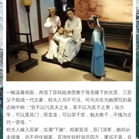
一幅温馨画面，再现了苏轼姐弟受教于母亲膝下的光景。三苏
父子能成一代文豪，程夫人功不可没。司马光在为她撰写的墓
志铭中称：“贫不以污其夫之名，富不以为其子之累；知力
学，可以显其门，而直道，可以荣于世，勉夫教子，不愧为古
代一贤母。”
程夫人嫁入苏家，实属“下嫁”。程家富庶，苏门清寒，她却从
未倨傲，亦不仰仗娘家。苏洵年轻时游历四方，屡试不第，在