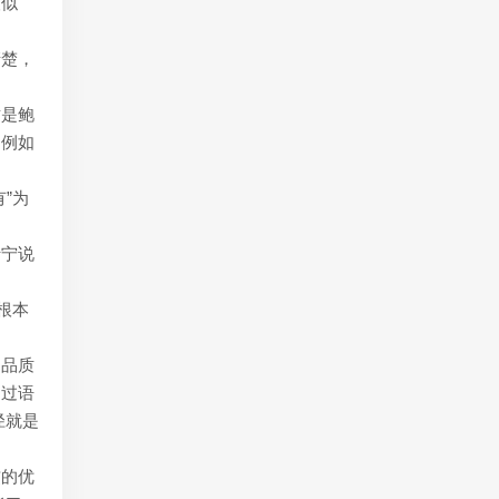
人似
清楚，
这是鲍
。例如
”为
毋宁说
根本
神品质
通过语
径就是
惯的优