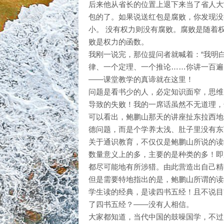
后来他从省长的位置上退下来当了省人大
包的了。如果说送红包是腐败，你发现没
小。 没有权力则没有腐败。腐败是随着
败是权力的函数。
我刚一说完，那位提问者就喊着：“我明
律、一个定理、一个推论……你讲一百遍
——课堂教学的真谛就在这里！
问题是看书少的人，必定知识面窄，思维
导致的失败！我的一席话虽然不无道理，
可以看出，鲍鹏山那天的讲座扯东拉西地
德问题，而是个学养太浅、肚子里没有东
关于通识教育，不仅仅是鲍鹏山所说的读
数量意义上的多，主要的是种类的多！即
都尽可能地有所涉猎。由此营造出自己精
但是需要特地指出的是，鲍鹏山所谓的读
学生读的经典，是读四书五经！且不说目
了四书五经？——没有人相信。
大家都知道，当代中国的鼓噪国学，不过