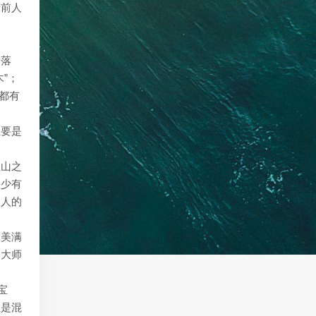
着前人
的落
”；
都有
主要是
崖山之
缺少有
国人的
福美满
学大师
宝
直是混