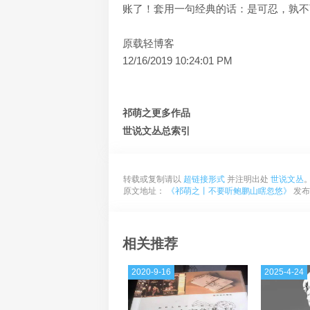
账了！套用一句经典的话：是可忍，孰不
原载轻博客
12/16/2019 10:24:01 PM
祁萌之更多作品
世说文丛总索引
转载或复制请以
超链接形式
并注明出处
世说文丛
原文地址：
《祁萌之丨不要听鲍鹏山瞎忽悠》
发布于
相关推荐
2020-9-16
2025-4-24