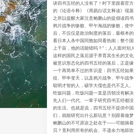
讲四书五经的人没有了！时下里跟着官方
的《论语今释》《周易白话文释读》现蒸
之所以提醒大家注意鲍鹏山的提倡读四书
鸦片战争的惨败、甲午海战的惨败，使中
后，不仅仅是政治制度的落后，最根本的
看日本人杀中国同胞如同看热闹；整个国
上千亩，他的话能错吗？”；人人面对别
这样的国民之落后源于养育其生长的文化
被意识形态化的四书五经的落后，正是缘
一个再简单不过的常识是：四书五经如果
役、甲申变天，以及鸦片战争、甲午战争
聪明才智的人，硕学大儒也是代不乏人。
吃饭问题，吃饭问题一直是历朝没有解决
先人们一代代、一辈子研究四书五经都没
的生活。也就是说，四书五经不提供中国
们，就能研究出什么新玩意？别跟着做梦
鲍鹏山的不可原谅之处在于——可能揣着
贝？竟利用所有的机会、不遗余力地鼓吹