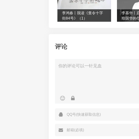
李鸿春丨我读《查令十字
李慕华丨
街84号》（1）
给国华的
评论