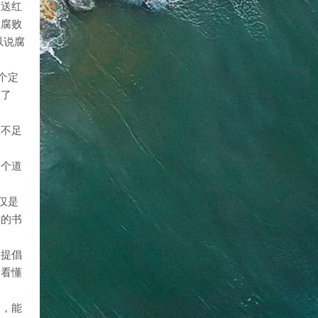
有送红
，腐败
以说腐
个定
朗了
养不足
是个道
仅是
类的书
山提倡
、看懂
后，能