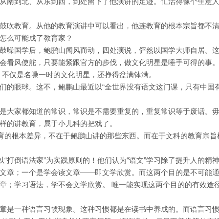
从南到北、从东到西，到处留下了他演讲的足迹。忙活得像个生意
鼓吹教育。从他的教育演讲中可以看出，他连教育的根本宗旨都不
怎么可能成了教育家？
鼓噪国学后，鲍鹏山闻风而动，四处演说，俨然以国学大师自居。
会看风使舵，只要能紧跟官方的步伐，做文化明星是唾手可得的事
丹，不仅是名噪一时的文化明星，还挣得盆满钵满。
们的眼球。这不，鲍鹏山最近以“全世界没有语文这门课，只有中国有
是大家都知道的常识，常识是不需要重复的，重复常识等于废话。
样的讲教育，属于小儿科的把戏了。
教育的根本差异，不在于鲍鹏山讲的那些东西。而在于文科的教育宗旨
以“打倒语法家”为实践原则的！他们认为“语文”学习除了提升人的精
文章；一个是学会读文章——即文学欣赏。而这两个目的是不可能
章；学习语法，学不会文学欣赏。 唯一能实现这两个目的的有效途
章是一种语言习惯现象。这种习惯都是在读书中养成的。而语言习