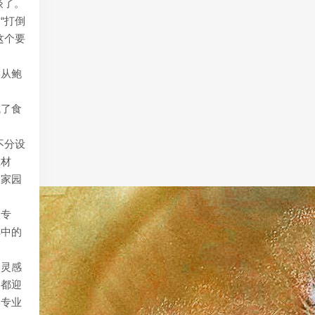
谈了。
“打倒
这个要
实从鲍
成了食
不分设
教材
神家园
项专
其中的
次灵感
题都迎
学专业