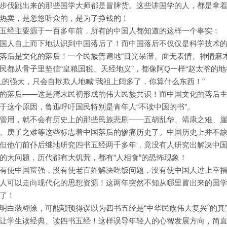
步伐跳出来的那些国学大师都是冒牌货。这些讲国学的人，都是拿
热卖，是忽悠听众的，是为了挣钱的！
五经主要源于一百多年前，所有的中国人都知道的这样一个事实：
国人自上而下地认识到中国落后了！而中国落后不仅仅是科学技术
落后是文化的落后！一个民族普遍地“目光呆滞、面无表情、神情麻木
民都从骨子里坚信“皇粮国税、天经地义”，都像阿Q一样“赵太爷的地
人的强大，只会自欺欺人地喊“我祖上阔多了，你算什么东西！”
的落后——这是清末民初形成的伟大民族共识！而中国文化的落后
于这个原因，鲁迅呼吁国民特别是青年人“不读中国的书”。
管用，就不会有历史上的那些民族悲剧——五胡乱华、靖康之难、
、庚子之难等这些标志着中国落后的惨痛历史了。中国历史上并不
但他们前仆后继地研究四书五经两千多年，竟没有人研究出解决中
的大问题，历代都有大饥荒，都有“人相食”的恐怖现象！
有使中国富强，没有使老百姓解决吃饭问题，没有使中国人过上幸
人可以走向现代化的思想资源！这两年突然不知从哪里冒出来的国
了！
明白装糊涂，可能颟顸得误以为四书五经是“中华民族伟大复兴”的真
让学生读经典、读四书五经！这样误导年轻人的心智发展方向，简