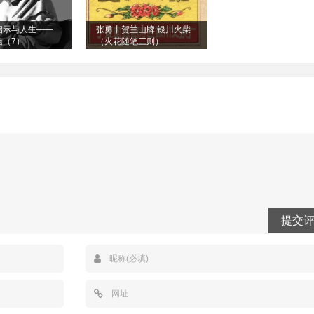
启示与人生——
张勇丨贺兰山牌 银川火柴
信（7）
（火花随笔三则）
提交