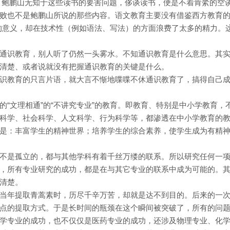
 鲍鹏山无知于这些读书的要害问题，侈谈读书，便是不着肯綮的空
败也不是鲍鹏山所说的那些内容。语文教育主要没有借鉴西方教育的
的意义，却在技术性（例如语法、写法）的方面浪费了太多的精力。
通识教育，别人听了仍然一头雾水。不知通识教育是什么意思。其
清楚、或者说就没有把握通识教育的关键是什么。
识教育的只言片语，就大言不惭地喋喋不休通识教育了，搞得自己
“文理相通”的“不讲究专业”的教育。即教育、特别是中小学教育，
科学、社会科学、人文科学、行为科学等，都渗透在中小学教育的
是：丰富学生的精神世界；培养学生的综合素养，使学生成为有精
不是孤立的，都与其他学科有着千丝万缕的联系。所以研究任何一
，所有专业研究的成功，都是在与其它专业的联系中成为可能的。
清楚。
当年提取青蒿素时，历尽千辛万苦，却就是达不到目的。后来的一
点的提取方式。于是长时间的瓶颈在这个瞬间被突破了，所有的问
学专业的成功，也不仅仅是医药专业的成功，还涉及物理专业、化