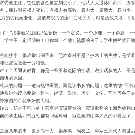
常委会主任，红包的含金量立刻变小了。他从人大退休回家后，没
有，腐败跟着权力变化：有权力有腐败。权力大，腐败大。权力小
权力的变化而变化。腐败与权力的这种变化关系，就是函数关系，所
白了！”我接着又提醒那位教授：一个定义、一个原理、一个命题、一
，学生不一定听明白！但你举一个他们熟悉的例子，学生便豁然开
空间狭小，很难举出例子来。照本宣科不是个技术上的失败，是学
却让那位教授十分狼狈。
讲了半天通识教育，都是一些不着边际的空话。说空话多的人，不
西讲的原因。
经典的问题——这当然很重要。而是读书多的问题，这里的“多”不仅
通常说的读书要杂：哲学、经济、政治、历史、文学、艺术等各门
神家园的百花争妍的天地。
经典，却是不可取的！甚至是应该警惕的、应该批判的！因为鲍鹏
前的学生读四书五经都有阅读障碍，就是鲍鹏山本人真的都看完了
是这几年的事，自从熊十力、梁漱溟、冯友兰、牟宗三那代人谢世