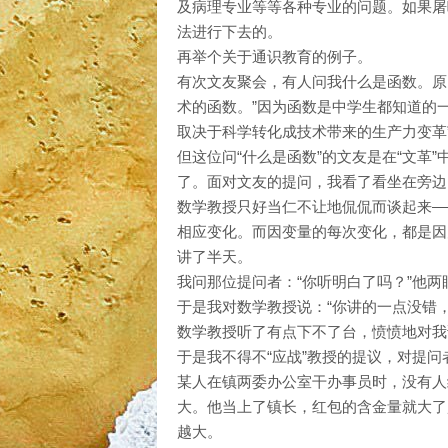
及病理专业等等各种专业的问题。如果屠
法进行下去的。
再举个关于通识教育的例子。
有次文友聚会，有人问我什么是函数。原
术的函数。”因为函数是中学生都知道的
取决于科学转化成技术带来的生产力变革
但这位问“什么是函数”的文友是在“文革
了。面对文友的提问，我看了看坐在旁边
数学教授只好当仁不让地侃侃而谈起来—
相应变化。而因变量的每次变化，都是因
讲了半天。
我问那位提问者：“你听明白了吗？”他两
于是我对数学教授说：“你讲的一点没错
数学教授听了有点下不了台，愤愤地对我
于是我不得不“应战”教授的提议，对提
某人在镇两委办公室干办事员时，没有人
大。他当上了镇长，红包的含金量就大了
越大。