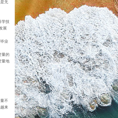
究是无
科学技
发展
算毕业
变量的
变量地
金量不
着越来