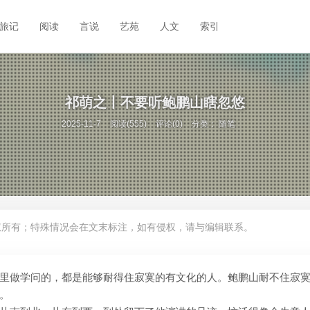
旅记
阅读
言说
艺苑
人文
索引
祁萌之丨不要听鲍鹏山瞎忽悠
2025-11-7
阅读(555)
评论(0)
分类：
随笔
权所有；特殊情况会在文末标注，如有侵权，请与编辑联系。
里做学问的，都是能够耐得住寂寞的有文化的人。鲍鹏山耐不住寂
。