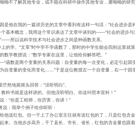
呦呦不了解其他专业，或不能在科研中操作其他专业，屠呦呦的研
因是他在我的一篇讲历史的文章中看到有这样一句话：“社会进步是
一个基本概念，我用这个常识表达了文章中谈到的——“社会的进步与
”——所以说科学技术与社会进步之间是种函数关系。
”中上的学。“文革”时中学不学函数了，那时的中学生能会四则运算就
的数学教授说：“数学专家在这里，让他给你解答吧。”
—“函数是两个变量的关系问题：自变量的每一次变化，必定引起因
为自变量的变化而变化……”于是这位教授左一个自变量，右一个因
眼茫然地摇摇头回答：“没听明白”。
，教科书就是这样讲的。但他没听明白。你这叫照本宣科！”
说：“你是工程师，你厉害，你讲！”
问者说：我举个例子给你听听：
给他送红包。但一干上了办公室主任就有送红包的了，只是红包含
起来。当他步步高升，干了县长、市长、省长，红包的含金量也跟