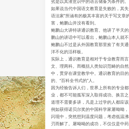
劣是以其潜意识中的语言储备为条件的。
如果说当代中国语文教育是失败的，其失
语法家”所涵有的极其丰富的关于写文章
害，鲍鹏山并没有看到。
鲍鹏山大讲特讲通识教育。他讲了半天的
鹏山的讲话中可以看出，鲍鹏山本人就不
鲍鹏山不过是从外国教育那里捡了有关通
洋不化的活样板。
实际上，通识教育是相对于专业教育而言的
文、理两科。而概括人类知识范畴的自然
中，贯穿在课堂教学中。通识教育的目的
的、“百科全书式的”人。
因为经验告诉人们，世界上所有的专业都
业，都不可能孤军深入取得成功。换言之
道理不需要多讲，凡是上过学的人都应该
例如获得诺贝尔奖的中国科学家屠呦呦，
闪现中，突然想到温度问题，考虑低温沸
刃而解了。屠呦呦的成功，不仅仅是中药