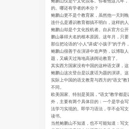
鲍鹏山仅是个文化说客。你看他这几年，
的。哪还有学者的本分？
鲍鹏山更不是个教育家，虽然他一天到晚
连什么是通识教育都搞不明白，这样的人
鲍鹏山却是个文化投机者。自从官方公开
鹏山暴得大名的根本原因。这年月，只要
那位把论语的“小人”讲成“小孩子”的于
鲍鹏山很善于在演讲中造声势，以博取人
题，又瞒天过海地高谈阔论教育了。
其实西方国家没有中国的这种语文课，这
鲍鹏山这次登台是以废话为题的演讲。这
实际上中国的语文教育与西方的“语文”
不同。
欧美国家、特别是英国，“语文”教学都是
外，主要有两个具体目的：一个是学会写
法学习实现的。即学习语法，学不会写文
读书。
当然鲍鹏山不知道，也不可能知道：写文