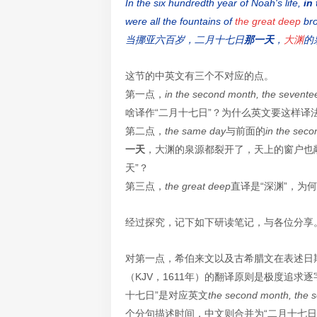
In the six hundredth year of Noah's life,
in
were all the fountains of
the great deep
bro
当挪亚六百岁，
二月十七日
那
一天
，
大渊
的
这节的中英文有三个不对应的点。
第一点，
in the second month, the sevente
啥译作“二月十七日”？为什么英文要这样译法
第二点，
the same day
与前面的
in the seco
一天
，大渊的泉源都裂开了，天上的窗户也敞
天”？
第三点，
the great deep
直译是“深渊”，为
经过探究，记下如下研读笔记，与各位分享
对第一点，
希伯来文以及古希腊文在表述日
（KJV，1611年）的翻译原则是极度追
十七日”是对应英文
the second month, the 
个分句描述时间，中文则合并为“二月十七