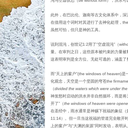
沌与空虚状态（be without form），
此外，在巴比伦、迦南等古文化体系中，深
在借用这个词时对其进行了去神化处理，the 
虽然可怕，但只是神的工具。
说到混沌，创世记1:2用了“空虚混沌”（withou
量。在审判之日，这些原本被约束的力量被
这表明审判是全方位、无处可逃的，涵盖了
而“天上的窗户”(the windows of 
化观念，天空是一个坚固的穹苍the firm
（
divided the waters which were under th
神发怒时启动的洪水并非自然循环，而是将
开了”（
the windows of heaven were open
在圣经中，雨水通常是神赐下祝福的象征（
11:14）。但一旦当这祝福的管道完全敞
上的窗户”与“大渊的泉源”同时发动，表明