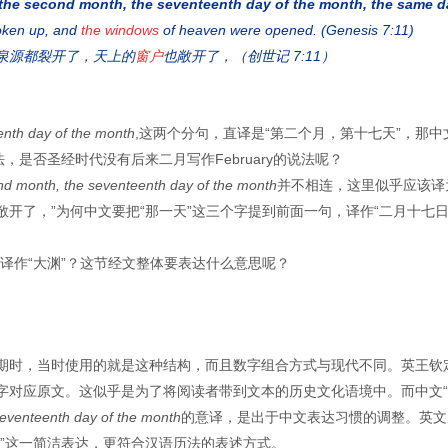
 the second month, the seventeenth day of the month, the same d
ken up, and
the windows
of heaven were opened. (Genesis 7:11)
泉源都裂开了，天上的
窗户
也敞开了，（创世记 7:11）
enth day of the month
,这两个分句，直译是“第二个月，第十七天”，那中
，是否圣经时代没有后来二月写作February的说法呢？
nd month, the seventeenth day of the month
并不相连，这里似乎应该译
开了，”为何中文要把“那一天”这三个字提到前面一句，译作“二月十七
何译作“大渊”？这节经文整体要表达什么意思呢？
。
期时，当时使用的就是这种结构，而且数字组合方式与现代不同。英王钦
求逐字对应原文。这似乎是为了将阅读者带到文本的历史文化语境中。而中文
seventeenth day of the month
的意译，是出于中文表达习惯的调整。英文
日”这一简洁表达，更符合汉语历法的表述方式。