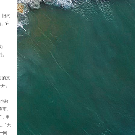
。旧约
柄。它
力
处。
当时的文
分开。
户也敞
降雨。
”，申
。“天
一同