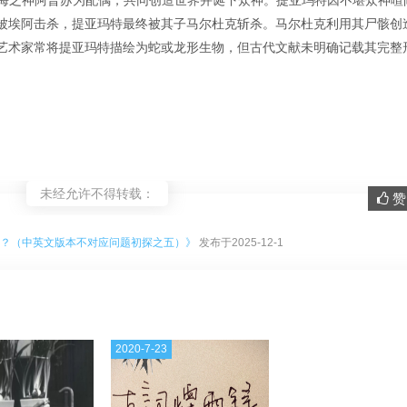
甜海之神阿普苏为配偶，共同创造世界并诞下众神。提亚玛特因不堪众神喧
被埃阿击杀，提亚玛特最终被其子马尔杜克斩杀。马尔杜克利用其尸骸创
艺术家常将提亚玛特描绘为蛇或龙形生物，但古代文献未明确记载其完整
未经允许不得转载：
赞 
。
作“大渊”？（中英文版本不对应问题初探之五）》
发布于2025-12-1
2020-7-23