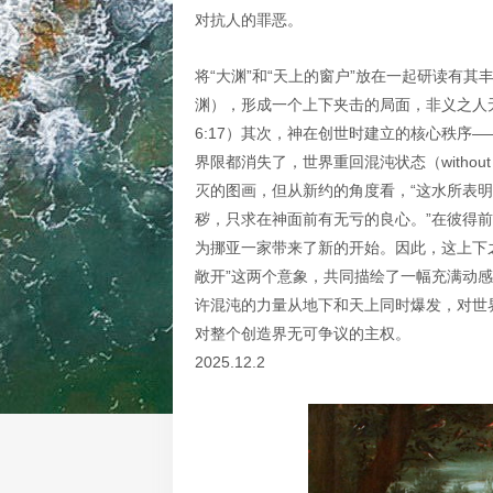
对抗人的罪恶。
将“大渊”和“天上的窗户”放在一起研读有
渊），形成一个上下夹击的局面，非义之人
6:17）其次，神在创世时建立的核心秩序
界限都消失了，世界重回混沌状态（witho
灭的图画，但从新约的角度看，“这水所表
秽，只求在神面前有无亏的良心。”在彼得前
为挪亚一家带来了新的开始。因此，这上下之
敞开”这两个意象，共同描绘了一幅充满动
许混沌的力量从地下和天上同时爆发，对世
对整个创造界无可争议的主权。
2025.12.2