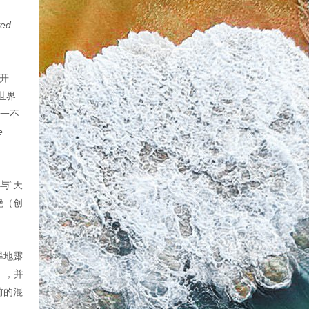
ved
开
世界
无一不
e
与“天
绝（创
旱地露
9），并
前的混