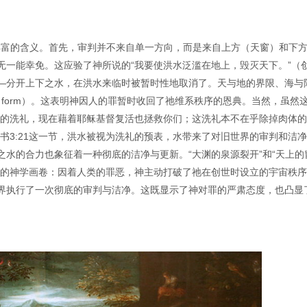
其丰富的含义。首先，审判并不来自单一方向，而是来自上方（天窗）和下
无一能幸免。这应验了神所说的“我要使洪水泛滥在地上，毁灭天下。”（
——分开上下之水，在洪水来临时被暂时性地取消了。天与地的界限、海与
ut form）。这表明神因人的罪暂时收回了祂维系秩序的恩典。当然，虽然
明的洗礼，现在藉着耶稣基督复活也拯救你们；这洗礼本不在乎除掉肉体
书3:21这一节，洪水被视为洗礼的预表，水带来了对旧世界的审判和洁
水的合力也象征着一种彻底的洁净与更新。“大渊的泉源裂开”和“天上的
感的神学画卷：因着人类的罪恶，神主动打破了祂在创世时设立的宇宙秩
界执行了一次彻底的审判与洁净。这既显示了神对罪的严肃态度，也凸显