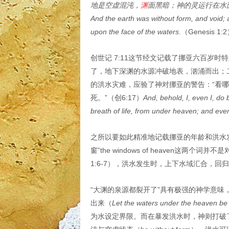
地是空虚混沌，
渊
面黑暗；神的灵运行在水面
And the earth was without form, and void;
upon the face of the waters.
（Genesis 1:
创世记 7:11这节经文记载了挪亚六百岁
了，地下深渊的水源冲破地表，汹涌而出；
的洪水灾难，应验了神对挪亚的警告：“看
死。”（创6:17）
And, behold, I, even I, do 
breath of life, from under heaven; and every
之所以要如此精准地记载挪亚的年龄和洪水发生的
窗”the windows of heaven
1:6-7），洪水发生时，上下水域汇合，
“大渊的泉源都裂开了”具有极强的神学意
出来（
Let the waters under the heaven be 
为水设定界限。而在暴发洪水时，神则打破