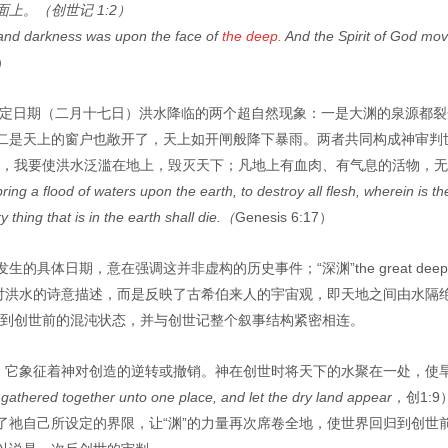
上。（创世记 1:2）
 and darkness was upon the face of
the deep.
And the Spirit of God mo
2）
时特定日期（二月十七日）洪水降临的两个超自然现象：一是大渊的泉源都裂
二是天上的窗户也敞开了，天上如开闸般降下暴雨。两者共同构成神审判
哪，我要使洪水泛滥在地上，毁灭天下；凡地上有血肉、有气息的活物，
bring a flood of waters upon the earth, to destroy all flesh, wherein is th
 thing that is in the earth shall die.（
Genesis 6:17）
具体日期，意在强调这并非虚构的历史事件；“深渊”the great deep
这两个词并不是对洪水的诗意描述，而是反映了古希伯来人的宇宙观，即天地之间由水隔
回归到创世前的混沌状态，并与创世记整个叙事结构紧密相连。
味，它象征着神对创造的逆转或撤销。神在创世时将天下的水聚在一处，使
gathered together unto one place, and let the dry land appear
，创1:
了祂自己所设定的界限，让“渊”的力量再次席卷全地，使世界回归到创世