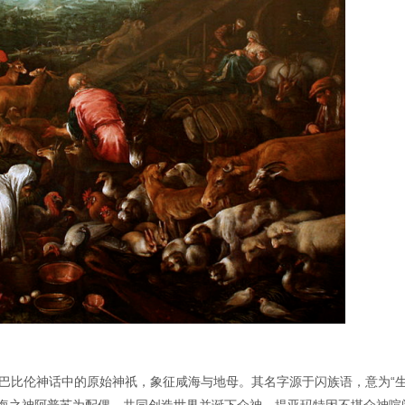
，是古巴比伦神话中的原始神祇，象征咸海与地母。其名字源于闪族语，意为“