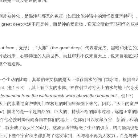
洪水可以说是一次反创世的审判。
[1]
渊常被神化，是混沌与邪恶的象征（如巴比伦神话中的海怪提亚玛特
）
great deep大渊不再是神，而是神的受造物，它完全听命于耶和华的权
t form，无形），“大渊”（the great deep）代表着无序、黑暗和死亡的
释放出来，吞噬悖逆的人类世界。而且审判不仅来自天上，也来自地底深
整个被造界。
heaven)是一个生动的比喻，其希伯来文指的是天上储存雨水的闸门或水道。根据
ament（创1:6-8），其上有巨大的水体。神在创世时将天上的水与地上的水
e firmament from the waters which were above the firmament
，创1:7）
天上的水通过窗户或闸门在极短的时间里倾倒下来的。因此，“天上的窗
ed
）描述的是一个超自然的、巨大的、持续不断的降水过程，远超正常的
如“他必按时降秋雨春雨在你们的地上，使你们可以收藏五谷、新酒，和油
开时，就变成了毁灭性的审判。这象征着神断绝了生命的供应，转而倾泻愤怒
从上到下整个宇宙秩序都参与了这次审判。天与地不再为人效力，而是与神