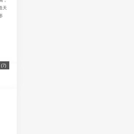
闹，
造天
形
(
7
)