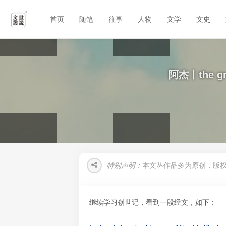
首页
随笔
往事
人物
文学
文史
​阿杰丨the
特别声明：
本文丛作品多为原创，版
继续学习创世记，看到一段经文，如下：