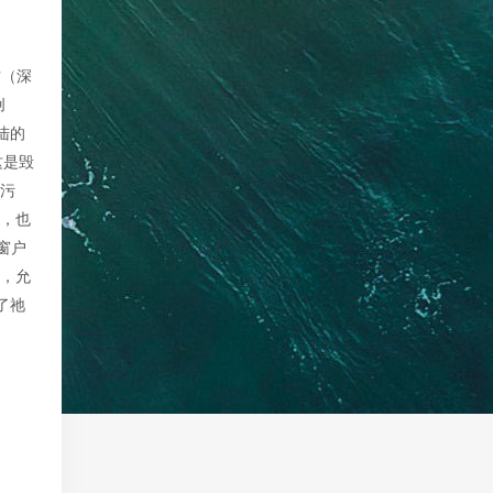
方（深
创
陆的
这是毁
的污
净，也
窗户
序，允
了祂