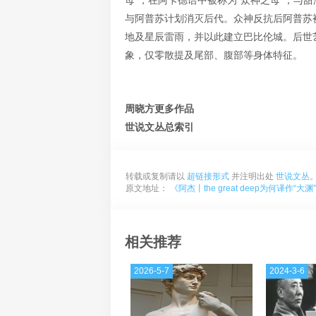
母”，在阿卡德语中被称为“众神之母”，与
与阿普苏计划消灭后代。众神反抗后阿普苏
地及星辰雷雨，并以此建立巴比伦城。后世
象，仅零散提及尾部、腹部等身体特征。
周晓方更多作品
世说文丛总索引
转载或复制请以
超链接形式
并注明出处
世说文丛
原文地址：
《​阿杰丨the great deep为何译
相关推荐
2026-5-7
2024-3-6