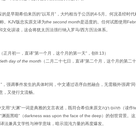
，对应的是早期希伯来历的“以耳月”，大约相当于公历的4-5月。何况圣经时代
月份名称。KJV版忠实原文译为
the second month
是适度的。任何试图使用Febru
和文化误读，这会将犹太历法强行纳入罗马/西方历法体系。
（正月初一，直译"第一个月，这个月的第一天"，创8:13）
ieth day of the month
（二月二十七日，直译"第二个月，这个月的第二
日”，强调事件发生的具体时间，中文通过语序自然融合，无需额外强调“同
原意，又使行文流畅。
”一词是典雅的文言表述，既符合希伯来原文תְּהוֹם רַבָּה（读作tehom
暗”（darkness was upon the face of the deep）的创世背景。
תְּהו（the deep），此译法兼具文学性与神学意味，暗示混沌力量的再度爆发。