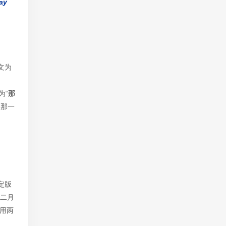
ay
文为
为“
那
日那一
定版
“二月
用两