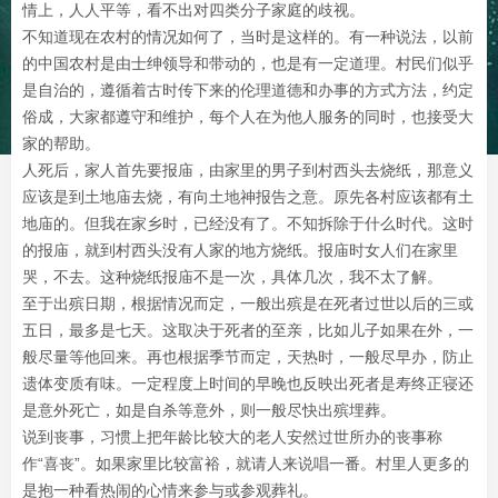
情上，人人平等，看不出对四类分子家庭的歧视。
不知道现在农村的情况如何了，当时是这样的。有一种说法，以前
的中国农村是由士绅领导和带动的，也是有一定道理。村民们似乎
是自治的，遵循着古时传下来的伦理道德和办事的方式方法，约定
俗成，大家都遵守和维护，每个人在为他人服务的同时，也接受大
家的帮助。
人死后，家人首先要报庙，由家里的男子到村西头去烧纸，那意义
应该是到土地庙去烧，有向土地神报告之意。原先各村应该都有土
地庙的。但我在家乡时，已经没有了。不知拆除于什么时代。这时
的报庙，就到村西头没有人家的地方烧纸。报庙时女人们在家里
哭，不去。这种烧纸报庙不是一次，具体几次，我不太了解。
至于出殡日期，根据情况而定，一般出殡是在死者过世以后的三或
五日，最多是七天。这取决于死者的至亲，比如儿子如果在外，一
般尽量等他回来。再也根据季节而定，天热时，一般尽早办，防止
遗体变质有味。一定程度上时间的早晚也反映出死者是寿终正寝还
是意外死亡，如是自杀等意外，则一般尽快出殡埋葬。
说到丧事，习惯上把年龄比较大的老人安然过世所办的丧事称
作“喜丧”。如果家里比较富裕，就请人来说唱一番。村里人更多的
是抱一种看热闹的心情来参与或参观葬礼。