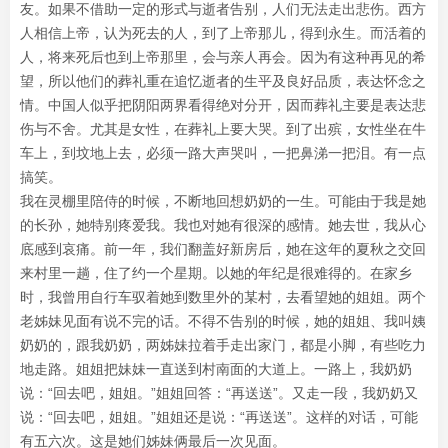
友。如果不借助一定的形式与逝者告别，人们无法走出悲伤。西方
人相信上帝，认为死去的人，到了上帝那儿，得到永生。而活着的
人，将来死后也到上帝那里，会与亲人再会。因为有这种再见的希
望，所以他们的葬礼重在追忆逝者的生平及良好品质，表达怀念之
情。中国人似乎把阴阳两界看得绝对分开，因而葬礼主要是表达悲
伤与不舍。尤其是女性，在葬礼上要大哭。到了出殡，女性坐在牛
车上，到坟地上去，必须一路大声哭叫，一把鼻涕一把泪。有一点
搞笑。
我在灵棚里陪侍的时候，不断地回想奶奶的一生。可能由于我是她
的长孙，她特别疼爱我。我也对她有很深的感情。她去世，我从心
底感到哀痛。前一年，我们翻盖好新房后，她在这年的夏秋之交回
来村里一趟，住了约一个星期。以她的年纪是很难得的。在家乡
时，我曾用自行车驭着她到数里外的某村，去看望她的姐姐。两个
老姊妹见面有说不完的话。不得不告别的时候，她的姐姐、我叫姨
奶奶的，跟我奶奶，两姊妹拉着手走出家门，都是小脚，有些吃力
地走路。姐姐把妹妹一直送到村南面的大道上。一路上，我奶奶
说：“回去吧，姐姐。”姐姐回答：“再送送”。又走一段，我奶奶又
说：“回去吧，姐姐。”姐姐还是说：“再送送”。这样的对话，可能
有五六次。这是她们姊妹俩最后一次见面。