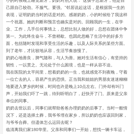
小的时候晚上睡觉磨牙，奶奶对别人说：“这孩子总磨牙，他是自
己跟自己较劲。不服气。要强。”邻居说起这话，是根据我一生的
表现，证明奶奶当时的话是对的。感谢奶奶，小的时候给了我这样
一个祝愿。她的判断和预言也确实是对的。回顾我的一生，在学
业、工作，几乎任何事情上，总想比别人做的好，总想在团体中争
第一。为此终生奋斗，不曾稍歇。也因此忽略了生活中的好多方
面，包括随时发现和享受生活的乐趣，以及人际关系的某些方面。
到了老年，才比较地从容，生活节奏放慢了。
奶奶心地善良，脾气随和，与人为善。她对生活有信心，有坚持的
韧性，一以贯之。无论处于什么困境，也是一样从容不迫。
我在医院的太平间里，想着奶奶的一生，也就感觉不到夜晚，守着
一位亡去的人，容易产生的恐惧。正当我和姐姐的男朋友迷迷糊糊
地要进入梦乡的时候，时间也许是晚上10点左右。门外却有叫门
声，开始我们吓了一跳，待到听明白了，赶快开了门。原来是父亲
单位的同事。
奶奶去世以后，同事们就帮助爸爸办理奶奶的后事了。当时一般情
况下，还是选择土葬，我爷爷埋在家乡，所以奶奶也应该回到家，
与爷爷合葬。但遗体怎么运回去呢？
临清离我们家180华里。父亲和同事们一开始，想找一辆卡车运，