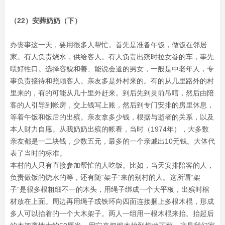
（22）安葬奶奶（下）
办丧事这一天，要用很多人帮忙。首先是准备午饭，做饭在邻居
家。有人负责烧水，供给客人。有人负责出殡时拉女眷的车，事先
喂好牲口。选择容貌和善、能说会道的男女，一般是中老年人，专
事负责接待和照顾客人。亲友多是外村来的。有的从几里路外的村
里来的，有的可能从几十里外赶来。到后先到灵前吊唁，然后由陪
客的人引导到帐房，交上钱写上账，然后到专门安排的房里休息，
等着午饭和饭后的出殡。亲友拿多少钱，根据与逝者的关系，以及
本人财力自愿。从我奶奶出殡的帐看，当时（1974年），大多数
亲友都是一二块钱，少数五元，最多的一个亲戚出10元钱。大体代
表了当时的标准。
本村的人只有直接参加帮忙的人吃饭。比如，当天安排陪客的人，
负责做饭的烧水的等，还有随“架子”来的别村的人。这所谓“架
子”是很多根粗细不一的木头，用绳子绑成一个大平板，出殡时棺
材放在上面。周边再用绳子或铁环向四面连接捆上多根木棍，形成
多人可以抬着的一个大木架子。两人一组用一根木棍来抬。抬起后