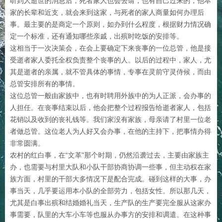
听到人逝世的消息后，死者家人也会去请，也有自己过来的，他本
家的长辈和近支，就会来到这家，与死者的家人商量如何办理后
事。最主要的是商定一个原则，如办到什么程度，根据财力情况确
定一个标准，还有通知哪些亲戚，出殡时吃饭的安排等。
这相当于一次决策会，在会上要确定下来丧事的一位总管，他是接
受逝者家人委托全权负责整个丧事的人。以后的过程中，家人，尤
其是逝者的亲属，就不管具体的事情，专事在灵前守灵侍候，而由
总管安排所有的事情。
这位总管一般由家族中，也有时聘用外族中的为人正派，会办事的
人担任。在丧事结束以后，他会把整个过程报告给逝者家人，包括
花销以及收到的丧礼钱等。我们家没有家族，母亲请了村里一位老
者做总管。这位老人为人好又会办事，在他的主持下，把事情办得
非常圆满。
农村的红白事，在“文革”那个时期，仍然沿袭过去，主要由家族主
办，也需要与村里大队和小队干部协商协调一些事，但主动权在家
族方面，村里的干部大多情况下是配合完成。碰到这样的大事，办
事当天，几乎要运用本小队的全部劳力，包括女性。所以那几天，
尤其是白事出殡和结婚婚礼当天，生产队的生产要完全服从这家办
事需要，队里的大车小车等也服从办事方的安排和调遣。在这种事