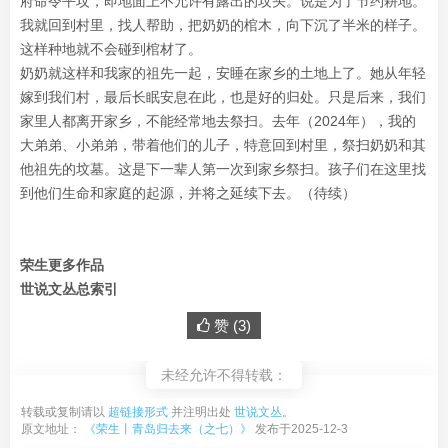
府命令平坟，即地面上不允许有露出的坟头。说是为了节约耕地。
我就回到村里，找人帮助，把奶奶的棺木，向下沉了半米的样子。
这样种地就不会碰到棺材了。
奶奶就这样和我家的祖先一起，安睡在家乡的土地上了。她从年轻
嫁到我们村，最后长眠安息在此，也是好的归处。只是后来，我们
家里人都离开家乡，不能经常地去祭扫。去年（2024年），我的
大弟弟、小弟弟，带着他们的儿子，特意回到村里，祭扫奶奶和其
他祖先的坟墓。这是下一辈人第一次到家乡祭扫。孩子们在这里找
到他们生命和家庭的起源，并将之延续下去。（待续）
荣生更多作品
世说文丛总索引
赞 (
3
)
未经允许不得转载：
转载或复制请以
超链接形式
并注明出处
世说文丛
。
原文地址：
《荣生丨青岛归去来（之七）》
发布于2025-12-3