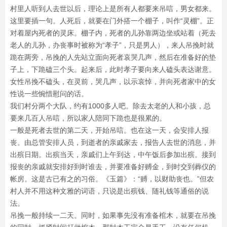
村里人听到人去世以后，理论上是所有人都要来吊唁，男女都来。
这里要插一句。人死后，就要在门外搭一个棚子，叫作“灵棚”。正
对着屋内死者的灵床。棚子内，死者的儿孙靠两边坐或站着（死去
老人的儿孙，办丧事时被称为“孝子”，只是男人），来人吊挽时就
跪在两旁，吊挽的人先站立面向死者哀哭几声，然后在准备好的垫
子上，下跪磕三个头。起来后，此时孝子要向来人磕头表达谢意。
女性吊挽不磕头，在灵前，哭几声，以示哀悼，并向死者家中的女
性说一些惋惜慰问的话。
我们村分两个大队，约有1000多人吧。除去太老的人和小孩，总
要来几百人吊唁，所以家人陪同下跪也是很累的。
一般是死者去世的第二天，开始吊唁。也在这一天，会安排人报
丧。由总管安排人员，到逝者的亲戚家去，报告人去世的消息，并
出殡日期。出殡当天，亲戚们上午到达，中午饭后参加出殡。接到
报丧的亲戚就安排好到时谁去，并要准备好赙金，到时交到葬仪的
帐房。这是古已有之的习俗。《玉篇》：“赙，以财助丧也。”但农
村人并不用这种文雅的词语，只说是出殡钱、随礼钱等通俗的说
法。
吊挽一般持续一二天。同时，如果事先没有准备棺木，就要在吊挽