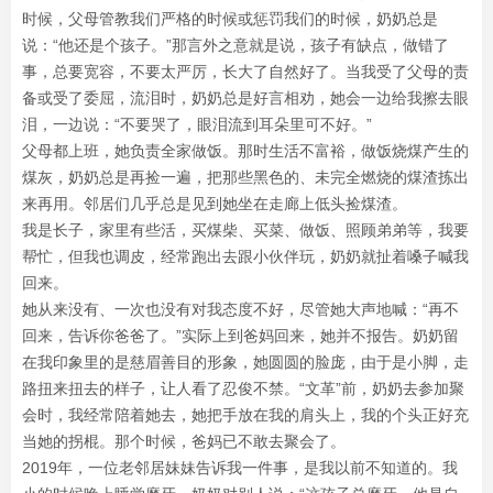
时候，父母管教我们严格的时候或惩罚我们的时候，奶奶总是
说：“他还是个孩子。”那言外之意就是说，孩子有缺点，做错了
事，总要宽容，不要太严厉，长大了自然好了。当我受了父母的责
备或受了委屈，流泪时，奶奶总是好言相劝，她会一边给我擦去眼
泪，一边说：“不要哭了，眼泪流到耳朵里可不好。”
父母都上班，她负责全家做饭。那时生活不富裕，做饭烧煤产生的
煤灰，奶奶总是再捡一遍，把那些黑色的、未完全燃烧的煤渣拣出
来再用。邻居们几乎总是见到她坐在走廊上低头捡煤渣。
我是长子，家里有些活，买煤柴、买菜、做饭、照顾弟弟等，我要
帮忙，但我也调皮，经常跑出去跟小伙伴玩，奶奶就扯着嗓子喊我
回来。
她从来没有、一次也没有对我态度不好，尽管她大声地喊：“再不
回来，告诉你爸爸了。”实际上到爸妈回来，她并不报告。奶奶留
在我印象里的是慈眉善目的形象，她圆圆的脸庞，由于是小脚，走
路扭来扭去的样子，让人看了忍俊不禁。“文革”前，奶奶去参加聚
会时，我经常陪着她去，她把手放在我的肩头上，我的个头正好充
当她的拐棍。那个时候，爸妈已不敢去聚会了。
2019年，一位老邻居妹妹告诉我一件事，是我以前不知道的。我