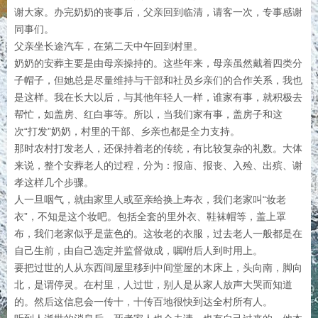
谢大家。办完奶奶的丧事后，父亲回到临清，请客一次，专事感谢
同事们。
父亲坐长途汽车，在第二天中午回到村里。
奶奶的安葬主要是由母亲操持的。这些年来，母亲虽然戴着四类分
子帽子，但她总是尽量维持与干部和社员乡亲们的合作关系，我也
是这样。我在长大以后，与其他年轻人一样，谁家有事，就积极去
帮忙，如盖房、红白事等。所以，当我们家有事，盖房子和这
次“打发”奶奶，村里的干部、乡亲也都是全力支持。
那时农村打发老人，还保持着老的传统，有比较复杂的礼数。大体
来说，整个安葬老人的过程，分为：报庙、报丧、入殓、出殡、谢
孝这样几个步骤。
人一旦咽气，就由家里人或至亲给换上寿衣，我们老家叫“妆老
衣”，不知是这个妆吧。包括全套的里外衣、鞋袜帽等，盖上罩
布，我们老家似乎是蓝色的。这妆老的衣服，过去老人一般都是在
自己生前，由自己选定并监督做成，嘱咐后人到时用上。
要把过世的人从东西间屋里移到中间堂屋的木床上，头向南，脚向
北，是谓停灵。在村里，人过世，别人是从家人放声大哭而知道
的。然后这信息会一传十，十传百地很快到达全村所有人。