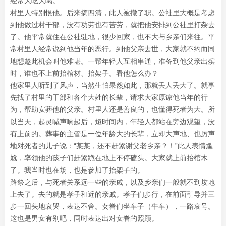
经常大吃大喝。
村里人特别恨他。后来搞四清，此人被撤了职。公社里大概是考虑
到他做过村干部，没有功劳也有苦劳，就把他安排到公社里打杂去
了。他平常就住在公社驻地，很少回家，也不大与乡亲们来往。平
常村里人经常说到他当年的恶行。到他父亲去世，大家就不约而同
地想趁此机会叫他难堪。一帮年轻人互相串通，准备到他父亲出殡
时，谁也不上前抬棺材、抬架子。看他怎么办？
他家里人听到了风声，当然生怕果然如此，那就丢人丢大了。就事
先找了村里的干部和各个大姓的长辈，请求大家原谅他当年的行
为，帮助安葬他的父亲。村里人还是善良的，也懂得死者为大。所
以当天，起灵喊声响起后，短时间内，年轻人都站在旁边观望，没
有上前的。葬事的主管是一位年龄大的长辈，立即大声地、也厉声
地对死者的儿子说：“某某，还不赶紧谢父老乡亲？！”此人表情尴
尬，率领他的孩子们赶紧跪在地上不停磕头。大家就上前抬棺木
了。我当时也在场，也是参加了抬架子的。
路祭之后，与死者关系远一些的亲戚，以及乡亲们一般就不到坟地
上去了。去的就是孝子和近的亲戚。孝子们步行，在前面引导并三
步一回头地哀哭，表达不舍。女眷们坐车子（牛车），一路哀号。
这也是男女有别吧，同时表达出对女眷的照顾。