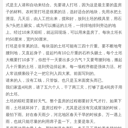
式是主人请和自动来结合。先要请人打坯，因为这是最主要的盖房
子的材料。农村里打坯是很累的活，选好适合的地块，先用水把土
湮湿。几天后，由人工挖出来，搅和好，放到土坯的模具里，用石
头?头把土砸实，成为可以搬运的土坯，一排排地排到旁边的地
上。经过10来天晾旺，就运回现场，可以用来盖房了。每块土坯长
约50厘米，宽约30厘米。
打坯是非常累的活。每块湿的土坯可能有三四十斤重。要不断地弯
腰到地，又直起身子，提起约有10公斤重的石杵头砸土，每个土坯
大概要打10多下，你想干一天要出多少力气？又要弯腰到地，搬起
几十斤重的土坯，送到旁边排起来。每一项程序都是强体力活。村
人常说猥亵段子之一把它列入四大累。前面写到的。
请来的人，没有工钱，只管饭。也只是玉米面窝头而已。
我们家盖4间房，请了五六个人，干了两三天，打够了盖4间房子用
的土坯。
土坯的晾旺需要好天气。整个盖房的过程都要好天气才行。如果下
雨，土坯就坏掉了。盖房过程中，尤其是还没有完成屋顶的时候，
最怕下雨。好在春天雨少，河北地区春天干旱的时候多。万一遇上
雨，也就只能尽量的利用席子盖一下。主要是靠天。