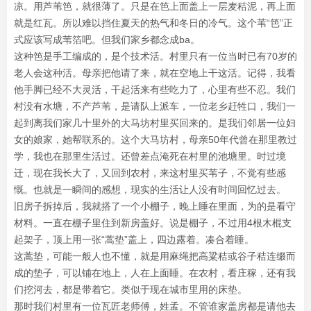
凉。用芦苇笆，就很薄了。只是在笆上面盖上一层麦秸泥，再上面
就是红瓦。所以难以挡住夏天的热气和冬日的冷气。这个苇“笆”正
式应该写成苇箔吧。但我们家乡都念成ba。
这种笆是手工编成的，是个技术活。村里只有一位当时已有70岁的
老人会这种活。母亲把他请了来，就在空地上干这活。记得，我看
他手脚已经不大灵活，干起活来有些吃力了，心里有些不忍。我们
村没有水塘，不产芦苇，是请队上派车，一位老乡赶牲口，我们一
起到离我们家几十里外的大马坊村里买回来的。是我们邻居一位妇
女的娘家，她帮联系的。这个大马坊村，母亲50年代曾在那里教过
学，我也在那里生活过。还曾差点淹死在村里的池塘里。时过境
迁，现在我长大了，又回到农村，来这村里买苇子，不觉有些感
慨。也就是一瞬间的感想，现实的生活让人没有时间回忆过去。
旧房子拆掉后，我就搭了一个小棚子，晚上睡在里面，为的是看守
材料。一直在棚子里住到新房盖好。说是棚子，不过用4根木棍支
起架子，顶上用一张“蒿垫”盖上，四边露着。凑合着睡。
这蒿垫，可能一般人也不懂，就是用麻绳把高粱秸或谷子秸连缀而
成的垫子，可以铺在地上，人在上面睡。在农村，看庄稼，还有我
们挖河去，都是带着它。类似于现在城市里用的床垫。
那时我们村里有一位瓦匠老师傅，姓孟。不管谁家盖房都是请他去