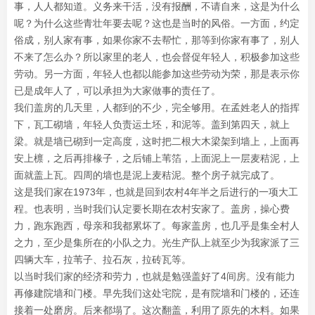
事，人人都知道。义务来干活，没有报酬，不请自来，这是为什么
呢？为什么这些青壮年要去呢？这也是当时的风俗。一方面，约定
俗成，别人家有事，如果你家不去帮忙，那等到你家有事了，别人
不来了怎么办？所以家里的老人，也会督促年轻人，积极参加这些
劳动。另一方面，年轻人也都以能参加这些劳动为荣，那是表示你
已是成年人了，可以承担为大家做事的责任了。
我们盖房的几天里，人都到的不少，完全够用。在孟姓老人的指挥
下，瓦工砌墙，年轻人负责运土坯，和泥等。盖到第四天，就上
梁。就是墙已砌到一定高度，这时把二根大木梁架到墙上，上面再
安上檩，之后再排椽子，之后铺上苇箔，上面泥上一层麦秸泥，上
面就盖上瓦。四周的墙也是泥上麦秸泥。整个房子就完成了。
这是我们家在1973年，也就是回到农村4年半之后进行的一项大工
程。也表明，当时我们认定要长期在农村安家了。盖房，操心费
力，跑东跑西，母亲和我都累坏了。每家盖房，也几乎是集全村人
之力，至少是集所在的小队之力。光生产队上就至少为我家派了三
四辆大车，拉苇子、拉石灰，拉砖瓦等。
以当时我们家的经济和劳力，也就是勉强盖好了4间房。没有能力
再修建院墙和门楼。早先我们这处宅院，是有院墙和门楼的，还连
接着一处磨房。后来都塌了。这次翻盖，利用了原先的木料。如果