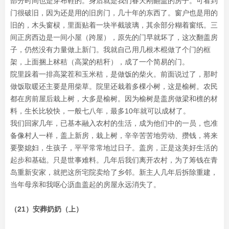
部分时间也是穿布鞋的。身后就是我们春天刚翻盖的房子。可看到
门很破旧，因为还是用的旧房门，几十年的东西了。窗户也是用的
旧的，木头窗棂，里面贴着一块半截玻璃，其余部分糊着窗纸。三
间正房西边是一间小屋（跨屋），原先的门早就坏了，这次翻盖房
子，仍然没有力量做上新门。我就自己用几根木棍做了个门的框
架，上面捆上秫秸（高粱的秸秆），成了一个简易的门。
院里跺着一排高粱茬和玉米秸，是做饭的柴火。前面说过了，那时
做饭取暖还主要是用柴草。院里还栽着多棵小树，这是榆树。农民
都在房前屋后栽上树，大多是榆树。因为榆树是盖房做梁和檩的材
料，生长比较快，一般七八年，最多10年就可以成材了。
我们回家几年，已基本融入农村的生活，成为他们中的一员，也准
备像村人一样，盖上新房，栽上树，辛辛苦苦地劳动、攒钱，将来
要娶媳妇，生孩子，平平常常地过日子。盖房，正是这美好生活的
起步和基础。只是世事难料。几年后我们离开农村，为了筹钱在青
岛重新安家，就把这所宅院卖给了乡邻。新主人几年后拆除重建，
当年母亲和我呕心沥血盖起的房屋永远消失了。
（21）安葬奶奶（上）