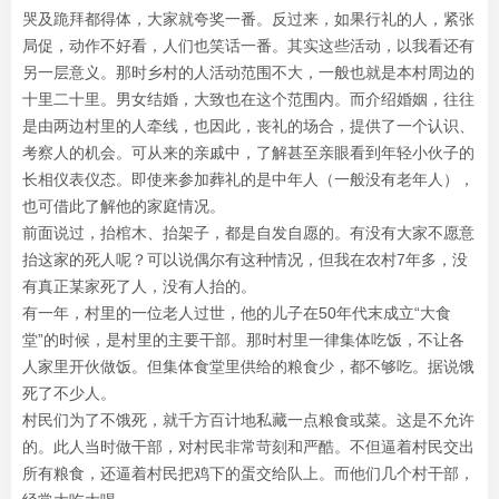
哭及跪拜都得体，大家就夸奖一番。反过来，如果行礼的人，紧张
局促，动作不好看，人们也笑话一番。其实这些活动，以我看还有
另一层意义。那时乡村的人活动范围不大，一般也就是本村周边的
十里二十里。男女结婚，大致也在这个范围内。而介绍婚姻，往往
是由两边村里的人牵线，也因此，丧礼的场合，提供了一个认识、
考察人的机会。可从来的亲戚中，了解甚至亲眼看到年轻小伙子的
长相仪表仪态。即使来参加葬礼的是中年人（一般没有老年人），
也可借此了解他的家庭情况。
前面说过，抬棺木、抬架子，都是自发自愿的。有没有大家不愿意
抬这家的死人呢？可以说偶尔有这种情况，但我在农村7年多，没
有真正某家死了人，没有人抬的。
有一年，村里的一位老人过世，他的儿子在50年代末成立“大食
堂”的时候，是村里的主要干部。那时村里一律集体吃饭，不让各
人家里开伙做饭。但集体食堂里供给的粮食少，都不够吃。据说饿
死了不少人。
村民们为了不饿死，就千方百计地私藏一点粮食或菜。这是不允许
的。此人当时做干部，对村民非常苛刻和严酷。不但逼着村民交出
所有粮食，还逼着村民把鸡下的蛋交给队上。而他们几个村干部，