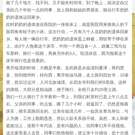
跑了几个地方，找不到。又不能长时间等。到了晚上，就决定由父
亲的几个年轻一点的同事，加上我和姐姐的男朋友，骑自行车把奶
奶的遗体运回家乡。
此时奶奶的遗体放在医院的一张铁床上，就是医院用来推病人的下
面四角有轮子的小床。这次行动，一共有六个人送奶奶的遗体回家
乡。每人骑一辆自行车。把奶奶的遗体盖上棉被，用软带子绑在床
上。由3个人拖着这个床车，中间一个两边各一人，就像三驾马拉
车那样。骑行一段路，再换另外的3人。轮流休息，因为拖着这个
床车骑行也是很累的。
离开临清的时候，大概是半夜。走的路是从临清到夏津，再到恩
县，快到德州时，转向西，离开柏油马路，走土路到四女寺，10多
里，然后过运河，入河北故城境。从四女寺到我们村8里路。这样
的路线，大部分是柏油路，便于骑行。全程只走约20里土路。
我们一行人骑行了大半夜和一早上，到我们村里时已是上午八点左
右。父亲的同事，吃点饭，睡了几个小时，就返回了。仍然是拖着
床车，骑车原路回去的。父亲在临清几年，一如其在青岛单位，与
人为善，工作上勤勤恳恳，所以人际关系很不错。虽然，本人和家
庭政治上，按那个年代说，是有问题的人，但同事们并不歧视他。
这次家里老人去世，同事们热情相助，使父亲十分感动，也十分感