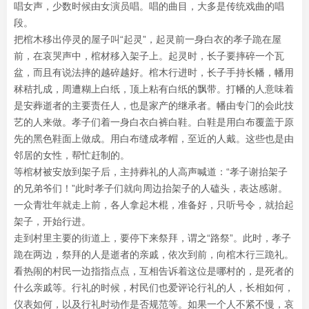
唱女声，少数时候由女演员唱。唱的曲目，大多是传统戏曲的唱
段。
把棺木移出停灵的屋子叫“起灵”，起灵前一身白衣的孝子跪在屋
前，在哀哭声中，棺材移入架子上。起灵时，长子要摔碎一个瓦
盆，而且有说法摔的越碎越好。棺木行进时，长子手持长幡，幡用
秫秸扎成，周遭糊上白纸，顶上粘有白纸的飘带。打幡的人意味着
是安葬逝者的主要责任人，也是家产的继承者。幡由专门的会此技
艺的人来做。孝子们着一身白衣白裤白鞋。白鞋是用白布覆盖于原
先的黑色鞋面上做成。用白布缝成孝帽，至近的人戴。这些也是由
邻居的女性，帮忙赶制的。
等棺材被安放到架子后，主持葬礼的人高声喊道：“孝子谢抬架子
的兄弟爷们！”此时孝子们就向周边抬架子的人磕头，表达感谢。
一众青壮年就走上前，各人拿起木棍，准备好，只听号令，就抬起
架子，开始行进。
走到村里主要的街道上，要停下来祭拜，谓之“路祭”。此时，孝子
跪在两边，祭拜的人是逝者的亲戚，依次到前，向棺木行三跪礼。
看热闹的村民一边指指点点，互相告诉着这位是哪村的，是死者的
什么亲戚等。行礼的时候，村民们也爱评论行礼的人，长相如何，
仪表如何，以及行礼时动作是否规范等。如果一个人不紧不慢，哀