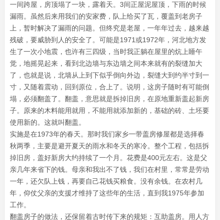
一间跨屋，房顶塌了一块，露着天。3间正屋泥屋顶，下雨的时候
漏雨。虽然后来用我们的安家费，队上给买了瓦，覆盖到老房子
上，暂时解决了漏雨的问题。但终究是老屋，一年年过去，越来越
残破，要威胁到人的安全了。可能是1971或1972年，河北地方发
生了一次小地震，也许有三四级，当时我正躺在屋里的炕上睡午
觉，地摇晃起来，看到北边墙与东边墙之间本来就有的裂缝加大
了，也就是说，北墙从上到下似乎倒向外边，裂缝大到约半寸到一
寸，又随着震动，回到原位，合上了。说明，这房子随时有可能倒
塌，必须翻盖了。翻盖，意思就是拆掉旧房，在原地重新盖起新房
子。原来的木料能用就用，不能用就添加新的，基础的砖、土坯要
使用新的。这就叫翻盖。
实施是在1973年的春天。那时我们家乡一带盖房修屋都是选择春
秋两季，主要是避开夏天的雨水和冬天的寒冷。整个工程，包括拆
掉旧房，盖好新房大约持续了一个月。花费是400元左右。这是父
亲几年来省下的钱。母亲和我出不了钱，我们在村里，常常是劳动
一年，还欠队上钱，再要自己花钱买粮食。没有余钱。在农村几
年，仰仗父亲的支援才维持了这些年的生活，直到我1975年参加
工作。
翻盖房子的做法，还保留着古时传下来的规矩：互助盖房。用人方