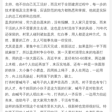
主持。他不但自己瓦工活好，而且对于全部建房过程中，每一步的
技术要领及注意事项，应该防范的地方都熟悉和掌握。他就是实际
上的总工程师和总指挥。
盖房的时候，劳力是自愿来的，没有报酬。主人家只是管饭。而来
干活的人并不需要房主去请。这也是古时流传下来的风俗，70年代
还保留的。村里人碰到诸如盖房、红白事，用人都是这种方式。当
然，重要的工作，主人可能事先做一些安排。
尤其是盖房，要集中在三四天完成，前面说过，如果盖到一半下雨
就麻烦了。所以盖房时争分夺秒。第一天要对清理出来的地基打
夯。用的是一块大圆石头，高近半米，直径有50-60厘米。两边捆
上木棍，由4个人抬起再放下，来压实地基。还有一种是一块圆形
的铁块，大小像个小磨盘。四周拴上绳子，多人在周边，一起用
力，向上拉高扬起，利用落下的重力，砸土。
打夯时要喊号子，喊号子的人要声音高昂，洪亮。村子里也有专门
的人才。有个姓田的小伙子是这方面的行家。喊号子是对歌形式
的。由喊号子的人唱出来一句，打夯的人一齐应答，一边用力抬起
夯来。借助号子，使大家用力整齐，干活有节奏。
这样的场景对我这个在城市里长大的人，很新鲜也觉得很好玩。特