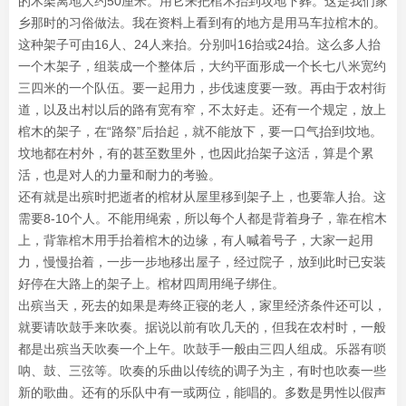
的木架离地大约50厘米。用它来把棺木抬到坟地下葬。这是我们家
乡那时的习俗做法。我在资料上看到有的地方是用马车拉棺木的。
这种架子可由16人、24人来抬。分别叫16抬或24抬。这么多人抬
一个木架子，组装成一个整体后，大约平面形成一个长七八米宽约
三四米的一个队伍。要一起用力，步伐速度要一致。再由于农村街
道，以及出村以后的路有宽有窄，不太好走。还有一个规定，放上
棺木的架子，在“路祭”后抬起，就不能放下，要一口气抬到坟地。
坟地都在村外，有的甚至数里外，也因此抬架子这活，算是个累
活，也是对人的力量和耐力的考验。
还有就是出殡时把逝者的棺材从屋里移到架子上，也要靠人抬。这
需要8-10个人。不能用绳索，所以每个人都是背着身子，靠在棺木
上，背靠棺木用手抬着棺木的边缘，有人喊着号子，大家一起用
力，慢慢抬着，一步一步地移出屋子，经过院子，放到此时已安装
好停在大路上的架子上。棺材四周用绳子绑住。
出殡当天，死去的如果是寿终正寝的老人，家里经济条件还可以，
就要请吹鼓手来吹奏。据说以前有吹几天的，但我在农村时，一般
都是出殡当天吹奏一个上午。吹鼓手一般由三四人组成。乐器有唢
呐、鼓、三弦等。吹奏的乐曲以传统的调子为主，有时也吹奏一些
新的歌曲。还有的乐队中有一或两位，能唱的。多数是男性以假声