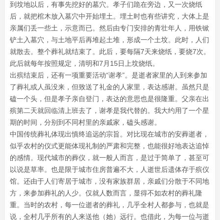
到坟地以后，有事先挖好的墓穴。孝子们跪在旁边，又一次烧纸
后，就把棺木放入墓穴中开始埋土。埋土时也有些讲究，大体上是
亲属们丢一些土，示意而已。然后由专门安排的青壮年人，用铁锨
铲土入墓穴，与土地平后再堆起土堆，形成一个土坟。此时，人们
就散去。整个葬礼就结束了。此后，要每隔7天来烧纸，要烧7次。
此后就每年按照规定，清明和7月15日上坟烧纸。
出殡结束后，还有一项重要活动“谢孝”。是逝者家里的人到来参加
了葬礼或人虽没来，但致送了礼金的人家里，表达感谢。虽然只是
磕一个头，但是孝子亲自登门，表达的意思也是很隆重。父亲在出
殡第二天就回临清上班去了，谢孝是我代替的。我大约用了一个星
期的时间，分别到不同村里的亲戚家，磕头感谢。
中国传统葬礼体现出慎终追远的宗旨。对比现在城市的安葬逝者，
似乎农村的仪式更能体现礼制的严肃和完整，也能很好地表达追悼
的感情。现代城市的葬仪，就一般人而言，是过于简单了，甚至可
以说是草率。也是限于城市住房普遍不大，人逝世后遗体存于殡仪
馆。还由于人们寄居于城市，没有家族群居，亲戚们分散于不同地
方，来参加葬礼的人少。仅就人数而言，显得不如农村的葬礼隆
重。当时的农村，每一位逝者的葬礼，几乎全村人都参与，也就是
说，全村几乎所有的人来送他（她）远行。也借此，为每一位与逝