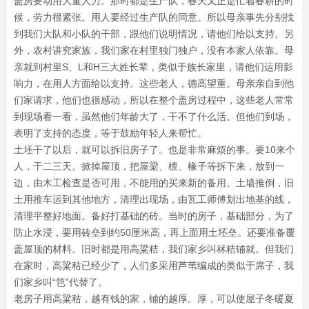
盖房要动用大量人力。那时都是生产队，春天又正是忙着春耕的时
候，劳力很紧张。用人要经过生产队的同意。所以母亲事先分别找
到我们大队和小队的干部，跟他们说明情况，请他们给以支持。另
外，农村讲究家族，我们家在村里独门独户，没有本家人依靠。母
亲就到村里S、L和H三大姓长辈，类似于族长家里，请他们运用影
响力，在用人方面给以支持。这些老人，德高望重。母亲亲自到他
们家请求，他们也很感动，所以在整个盖房过程中，这些老人常常
到现场看一看，虽然他们年龄大了，干不了什么活。但他们到场，
表明了支持的态度，等于鼓励年轻人来帮忙。
土坯干了以后，就可以拆旧房子了。也是非常麻烦的事。要10来个
人，干二三天。掀掉屋顶，把屋梁、檩、椽子等拆下来，放到一
边，由木工检查是否可用，不能用的买来新的备用。土墙推倒，旧
土用推车运到其他地方，清理出现场，由瓦工师傅划出地基的线，
清理平整好地面。备好打基础的砖。当时的房子，基础部分，为了
防止水浸，要用砖垒到约50厘米高，再上面用土坯垒。还要准备覆
盖屋顶的材料。旧时都是用高粱秸，我们家乡叫秫秸铺就。但我们
在家时，高粱秸已经少了，人们多采用芦苇编成的类似于席子，我
们家乡叫“笆”代替了。
老房子用高粱秸，越有钱的家，铺的越厚。厚，可以使屋子冬暖夏