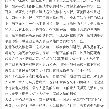
的同时，抓紧时间赶做棺木。那时木工完全是手工，没有任何机
械。如果事先准备的是破成木板的材料，做起来还省事和快一些。
否则，就要先把大圆木锯成适合做棺材的木板。要把圆木斜竖起
来，两侧搭上木板，下面的起支撑作用，一个木工站在上面的横板
上，与下面的另一个木工共同拉大锯。是很原始的方法，也是很累
的活。没有工钱，只是管饭。棺木做好后，用墨汁涂成通体的黑
色。棺木是前头高后头低的样式。一般人家根据财力，棺材的板子
尽量厚实，希望逝去亲人的遗体能保留的时间长一些。
把遗体移入棺材里，这叫入殓。一般在傍晚时进行。具体是有不少
讲究的，如死者的妆容，穿戴、上铺下盖的东西，以及随同死者一
起放入棺内的陪葬品等。这些在“文革”期间，似乎不是太严格了。
也与逝者的身份和家庭的财力相关。那时一般村民家里都不富裕，
再加上革命风暴的冲击，仪式比古时应该是简化了不少的。
免不了有至亲轮流向死者告别，再最后看一眼这样的过程。对于亲
人去世，家人无疑是悲痛的，也都不舍再也见不到面容了。这是整
个打发老人过程，最令人悲伤的时刻。有的亲人哭得死去活来，但
总是要盖上棺盖，钉上大钉子，完成入殓的形式。
人类，无论是东西方，都重视葬礼。中国从孔子就有“慎终追远”的
教导。人们的心理是一样的。人既摆脱不了死亡，总要送别亲朋好