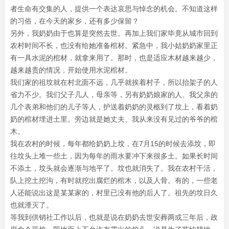
者生命有交集的人，提供一个表达哀思与悼念的机会。不知道这样
的习俗，在今天的家乡，还有多少保留？
另外，我奶奶由于也算是突然去世。再加上我们家毕竟从城市回到
农村时间不长，也没有给她准备棺材。紧急中，我小姑奶奶家里正
有一具水泥的棺材，就拿来用了。那时，也是适应木材越来越少，
越来越贵的情况，开始使用水泥棺材。
我们家的祖坟就在村北面不远，几乎就挨着村子，所以抬架子的人
省力不少。我们父子几人，母亲等，另有奶奶娘家的人、我父亲的
几个表弟和他们的儿子等人，护送着奶奶的灵柩到了坟上，看着奶
奶的棺材埋进土里。旁边就是她丈夫、我从来没有见过的爷爷的棺
木。
我在农村的时候，每年都给奶奶上坟，在7月15的时候去添坟，即
往坟头上堆一些土，因为每年的雨水要冲下来很多土。如果长时间
不添土，坟头就会逐渐与地平了。坟也就消失了。我在农村干活，
队上挖土挖沟，有时就挖出腐烂的棺木，以及人骨。有的，一些老
人还能说出这是某某家的，村里已没有他的后人了。祖先的坟日久
也就湮灭了。
等我到供销社工作以后，也就是说在奶奶去世安葬两或三年后，政