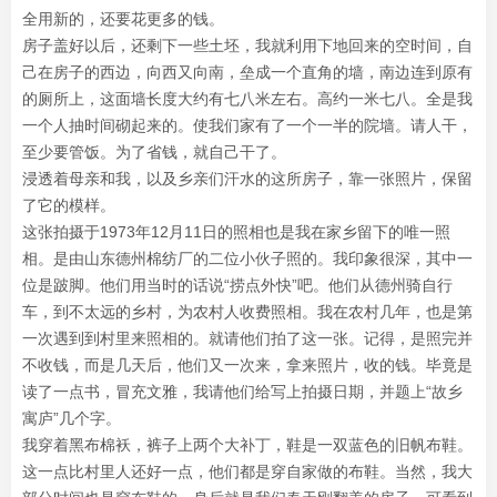
全用新的，还要花更多的钱。
房子盖好以后，还剩下一些土坯，我就利用下地回来的空时间，自
己在房子的西边，向西又向南，垒成一个直角的墙，南边连到原有
的厕所上，这面墙长度大约有七八米左右。高约一米七八。全是我
一个人抽时间砌起来的。使我们家有了一个一半的院墙。请人干，
至少要管饭。为了省钱，就自己干了。
浸透着母亲和我，以及乡亲们汗水的这所房子，靠一张照片，保留
了它的模样。
这张拍摄于1973年12月11日的照相也是我在家乡留下的唯一照
相。是由山东德州棉纺厂的二位小伙子照的。我印象很深，其中一
位是跛脚。他们用当时的话说“捞点外快”吧。他们从德州骑自行
车，到不太远的乡村，为农村人收费照相。我在农村几年，也是第
一次遇到到村里来照相的。就请他们拍了这一张。记得，是照完并
不收钱，而是几天后，他们又一次来，拿来照片，收的钱。毕竟是
读了一点书，冒充文雅，我请他们给写上拍摄日期，并题上“故乡
寓庐”几个字。
我穿着黑布棉袄，裤子上两个大补丁，鞋是一双蓝色的旧帆布鞋。
这一点比村里人还好一点，他们都是穿自家做的布鞋。当然，我大