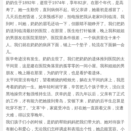
奶奶生于1892年，逝世于1974年，享年82岁。在那个年代，是高
寿了。她一生勤劳，直到病倒不起。听父亲讲，她最初是感冒了，
几天后忽然昏迷，父亲预感不好，拍电报把我从老家叫到临清。我
到时，叫她，奶奶的眉毛还动一下，但眼睛不能睁开了。我们把奶
奶送到临清最好的医院，在那里，医生给打针输液，晚上我和姐姐
的男朋友在医院里陪护。医院里条件很差，一个病房里住十来个
人。我们就在奶奶的病床下面，铺上一个垫子，轮流在下面躺一会
儿。
医学奇迹没有发生。奶奶去世了。我们把奶奶的遗体推到医院的太
平间里，这是建在医院角落里的孤零零的一间小屋。我和姐姐的男
朋友，晚上睡在那里，为奶奶守灵，也是看护着遗体。
太平间里没有电灯，望着燃烧的蜡烛光，躺在太平间的床上，我思
考着奶奶的一生。她年轻时就守寡，辛苦把几个孩子带大，没白没
黑地操劳才勉强维持生活。庆幸的是，四九年以后，父亲有了正式
的工作，才有能力把她接到青岛，安顿下来，奶奶的后半生总算是
吃穿不愁了。“文革”中，家庭受冲击，好在她一直跟着父亲，没遭
大难，得以安享晚年。
我们孩子们小的时候，是奶奶帮助妈妈把我们带大的。她对待孩子
有耐心和爱心，无论我们怎样调皮和表现出个性，她总能宽容。小