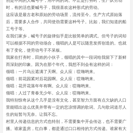
别是不同的人喊号子，用不同的词。不止是打夯时，生产队劳动
时，有的活也要喊号子，我很喜欢这种形式的劳动。
这应该是最古老和原始的劳动场景，流传至今。生产方式原始落
后，需要多人合作，共同使劲需要这种号子。比如，我们知道的船
工号子等。
在我们家乡，喊号子的旋律似乎是比较简单的调式。但号子的词却
可以根据不同的劳动场合，领唱的人是可以随意发挥创造的。也就
有了变化，使劳动号子不呆板。
我家在打夯时，田姓的小伙子，领唱的其中一段词给我留下了新鲜
而深刻的印象。因为在那个年代，我想不到会有这样的词：
领唱：一片乌云遮满了天啊。众人应：哎嗨哟来。
领唱：前花园紧对后花园啊。众人应：哎嗨哟来。
领唱：花开花落年年有啊。众人应：哎嗨哟来。
领唱：人过了青春无少年。众人应：哎嗨哟来。
我特别惊奇从这个几乎是没有文化，甚至智力方面有点欠缺的人口
里能唱出这么优美并带有一定的悲凉情调的歌词。几句歌词道尽人
生的短暂与无奈。让我不忘。
村里人传递信息的方式也特别，不需要集中开会传达，也不需要广
播。谁家盖房，红白事，都是通过口口相传的方式传递。谁家有大