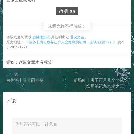
世说文丛总索引
赞 (
0
)
未经允许不得转载：
转载或复制请以
超链接形式
并注明出处
世说文丛
。
原文地址：
《慕容丨为何放弃让穷人变健康的初衷（杂谈·政治57）》
发布
于2025-12-3
标签：这篇文章木有标签
上一篇
下一篇
何美鸿丨青青园中葵
断肠红丨庚子正月几个小镜头
（窝居笔记九宫格之三）
评论