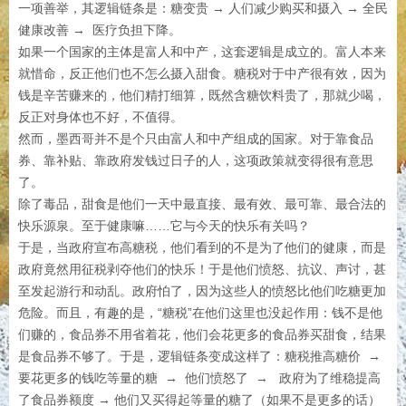
一项善举，其逻辑链条是：糖变贵 → 人们减少购买和摄入 → 全民
健康改善 → 医疗负担下降。
如果一个国家的主体是富人和中产，这套逻辑是成立的。富人本来
就惜命，反正他们也不怎么摄入甜食。糖税对于中产很有效，因为
钱是辛苦赚来的，他们精打细算，既然含糖饮料贵了，那就少喝，
反正对身体也不好，不值得。
然而，墨西哥并不是个只由富人和中产组成的国家。对于靠食品
券、靠补贴、靠政府发钱过日子的人，这项政策就变得很有意思
了。
除了毒品，甜食是他们一天中最直接、最有效、最可靠、最合法的
快乐源泉。至于健康嘛……它与今天的快乐有关吗？
于是，当政府宣布高糖税，他们看到的不是为了他们的健康，而是
政府竟然用征税剥夺他们的快乐！于是他们愤怒、抗议、声讨，甚
至发起游行和动乱。政府怕了，因为这些人的愤怒比他们吃糖更加
危险。而且，有趣的是，“糖税”在他们这里也没起作用：钱不是他
们赚的，食品券不用省着花，他们会花更多的食品券买甜食，结果
是食品券不够了。于是，逻辑链条变成这样了：糖税推高糖价 →
要花更多的钱吃等量的糖 → 他们愤怒了 → 政府为了维稳提高
了食品券额度 → 他们又买得起等量的糖了（如果不是更多的话）