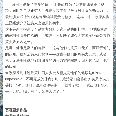
→ 政府只是花了更多的钱 → 于是政府为了公共健康提高了糖
税，同时为了防止穷人生气也提高了食品券（对甜食的购买力）。
最终演变成“我们补贴你继续喝更贵的糖水”。这样一来，政府实质
上已经放弃了让穷人变健康的初衷。
这不是新闻报道，不是官方分析；这只是我的杜撰。 但我所构建
的逻辑推演是自洽的——或许，它反映了如今西方国家很多公共政
策失效原因之一。
是啊，健康是富人的特权——这与他们的购买力无关，而源于他们
的认知。糖水是穷人的权利——这也与他们的购买力无关，或者
说，无法用降低他们对甜食的购买力实施限制，因为这也源于他们
的认知！
当政府发现通过政策让穷人少摄入糖提高他们的健康是mission
impossible（不可完成的使命）时，政治家们会作出务实又冷漠的
妥协：“对于他们，健康这件事嘛……就算了吧……就让他们快乐
每一天吧。哦，对了，又快大选了。”
慕容更多作品