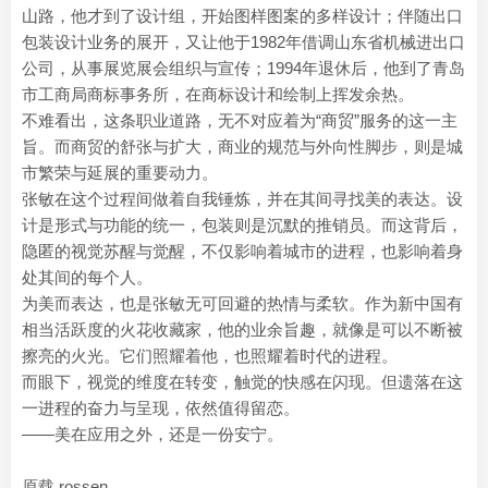
山路，他才到了设计组，开始图样图案的多样设计；伴随出口
包装设计业务的展开，又让他于1982年借调山东省机械进出口
公司，从事展览展会组织与宣传；1994年退休后，他到了青岛
市工商局商标事务所，在商标设计和绘制上挥发余热。
不难看出，这条职业道路，无不对应着为“商贸”服务的这一主
旨。而商贸的舒张与扩大，商业的规范与外向性脚步，则是城
市繁荣与延展的重要动力。
张敏在这个过程间做着自我锤炼，并在其间寻找美的表达。设
计是形式与功能的统一，包装则是沉默的推销员。而这背后，
隐匿的视觉苏醒与觉醒，不仅影响着城市的进程，也影响着身
处其间的每个人。
为美而表达，也是张敏无可回避的热情与柔软。作为新中国有
相当活跃度的火花收藏家，他的业余旨趣，就像是可以不断被
擦亮的火光。它们照耀着他，也照耀着时代的进程。
而眼下，视觉的维度在转变，触觉的快感在闪现。但遗落在这
一进程的奋力与呈现，依然值得留恋。
——美在应用之外，还是一份安宁。
原载 rossen