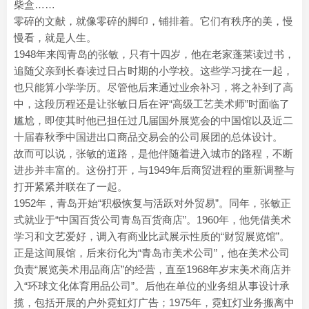
柴盒……
零碎的文献，就像零碎的脚印，铺排着。它们有秩序的美，慢
慢看，就是人生。
1948年来闯青岛的张敏，只有十四岁，他在老家蓬莱读过书，
追随父亲到长春读过日占时期的小学校。这些学习拢在一起，
也只能算小学学历。尽管他后来通过业余补习，将之补到了高
中，这段历程还是让张敏日后在评“高级工艺美术师”时面临了
尴尬，即使其时他已担任过几届国外展览会的中国馆以及近二
十届春秋季中国进出口商品交易会的公司展团的总体设计。
故而可以说，张敏的道路，是他伴随着进入城市的路程，不断
进步并丰富的。这份打开，与1949年后商贸进程的重新调整与
打开紧紧并联在了一起。
1952年，青岛开始“积极恢复与活跃对外贸易”。同年，张敏正
式就业于“中国百货公司青岛百货商店”。1960年，他凭借美术
学习和文艺爱好，调入有商业比武展示性质的“财贸展览馆”。
正是这间展馆，后来衍化为“青岛市美术公司”，他在美术公司
负责“展览美术用品商店”的经营，直至1968年岁末美术商店并
入“环球文化体育用品公司”。后他在单位的业务组从事设计承
揽，包括开展的户外霓虹灯广告；1975年，霓虹灯业务搬离中