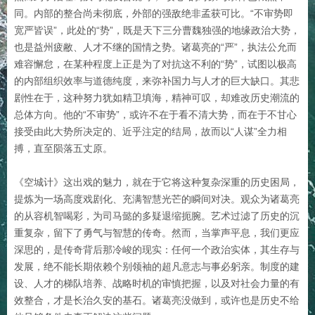
同。内部的整合尚未彻底，外部的强敌绝非孟获可比。“不审势即
宽严皆误”，此处的“势”，既是天下三分曹魏独强的地缘政治大势，
也是益州疲敝、人才不继的国情之势。诸葛亮的“严”，执法公允而
难容懈怠，在某种程度上正是为了对抗这不利的“势”，试图以极高
的内部组织效率与道德纯度，来弥补国力与人才的巨大缺口。其悲
剧性在于，这种努力犹如精卫填海，精神可叹，却难改历史潮流的
总体方向。他的“不审势”，或许不在于看不清大势，而在于不甘心
接受由此大势所决定的、近乎注定的结局，故而以“人谋”全力相
搏，直至陨落五丈原。
《空城计》这出戏的魅力，就在于它将这种复杂深重的历史困局，
提炼为一场高度戏剧化、充满智慧光芒的瞬间对决。观众为诸葛亮
的从容机智喝彩，为司马懿的多疑退缩扼腕。艺术过滤了历史的沉
重复杂，留下了勇气与智慧的传奇。然而，当掌声平息，我们更应
深思的，是传奇背后那冷峻的现实：任何一个政治实体，其生存与
发展，绝不能长期依赖个别领袖的超凡意志与事必躬亲。制度的建
设、人才的梯队培养、战略时机的审慎把握，以及对社会力量的有
效整合，才是长治久安的基石。诸葛亮没做到，或许也是历史不给