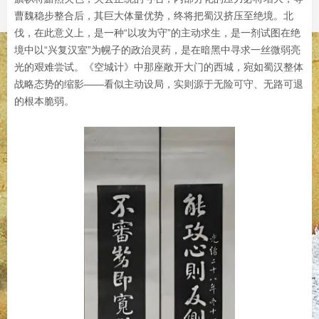
曹魏稳步整合后，其巨大体量优势，终将把蜀汉挤压至绝境。北
伐，在此意义上，是一种“以攻为守”的主动求生，是一剂试图在绝
境中以“兴复汉室”为幌子的政治灵药，是在暗黑中寻求一丝微弱亮
光的艰难尝试。《空城计》中那座敞开大门的西城，宛如蜀汉整体
战略态势的缩影——看似主动设局，实则源于无险可守、无路可退
的根本脆弱。