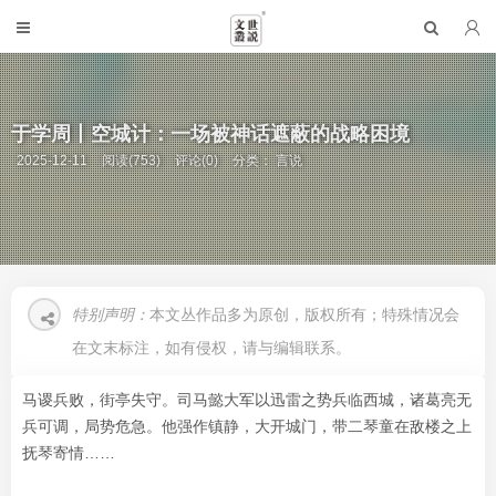
于学周丨空城计：一场被神话遮蔽的战略困境
2025-12-11
阅读(753)
评论(0)
分类：
言说
特别声明：
本文丛作品多为原创，版权所有；特殊情况会
在文末标注，如有侵权，请与编辑联系。
马谡兵败，街亭失守。司马懿大军以迅雷之势兵临西城，诸葛亮无
兵可调，局势危急。他强作镇静，大开城门，带二琴童在敌楼之上
抚琴寄情……