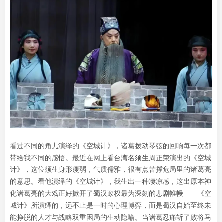
看过不同的角儿演绎的《空城计》，诸葛拨动琴弦的回响每一次都
带给我不同的感悟。最近在网上看台湾名须生周正荣演出的《空城
计》，这位须生身形瘦弱，气质儒雅，很有点苦撑危局里的诸葛亮
的意思。看他演绎的《空城计》，我生出一种凄凉感，这出原本神
化诸葛亮的大戏正好掀开了蜀汉政权最为深刻的悲剧帷幔——《空
城计》所演绎的，远不止是一时的心理博弈，而是蜀汉自始至终未
能挣脱的人才与战略双重困局的生动隐喻。当诸葛忍痛斩了败将马