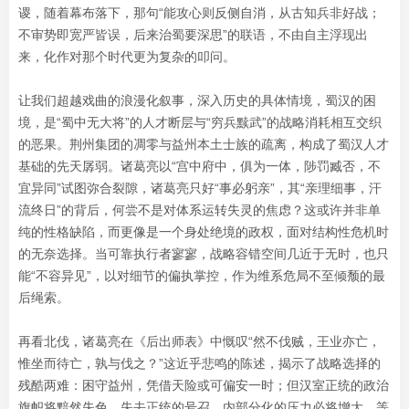
谡，随着幕布落下，那句“能攻心则反侧自消，从古知兵非好战；
不审势即宽严皆误，后来治蜀要深思”的联语，不由自主浮现出
来，化作对那个时代更为复杂的叩问。
让我们超越戏曲的浪漫化叙事，深入历史的具体情境，蜀汉的困
境，是“蜀中无大将”的人才断层与“穷兵黩武”的战略消耗相互交织
的恶果。荆州集团的凋零与益州本土士族的疏离，构成了蜀汉人才
基础的先天孱弱。诸葛亮以“宫中府中，俱为一体，陟罚臧否，不
宜异同”试图弥合裂隙，诸葛亮只好“事必躬亲”，其“亲理细事，汗
流终日”的背后，何尝不是对体系运转失灵的焦虑？这或许并非单
纯的性格缺陷，而更像是一个身处绝境的政权，面对结构性危机时
的无奈选择。当可靠执行者寥寥，战略容错空间几近于无时，也只
能“不容异见”，以对细节的偏执掌控，作为维系危局不至倾颓的最
后绳索。
再看北伐，诸葛亮在《后出师表》中慨叹“然不伐贼，王业亦亡，
惟坐而待亡，孰与伐之？”这近乎悲鸣的陈述，揭示了战略选择的
残酷两难：困守益州，凭借天险或可偏安一时；但汉室正统的政治
旗帜将黯然失色，失去正统的号召，内部分化的压力必将增大，等