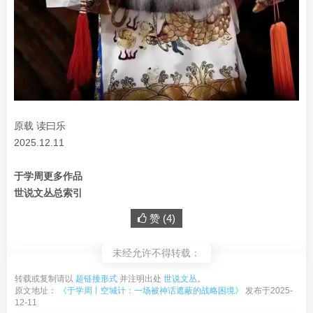
原载 读曰乐
2025.12.11
于学周更多作品
世说文丛总索引
赞 (
4
)
未经允许不得转载：
转载或复制请以
超链接形式
并注明出处
世说文丛
。
原文地址：
《于学周丨空城计：一场被神话遮蔽的战略困境》
发布于2025-
12-11