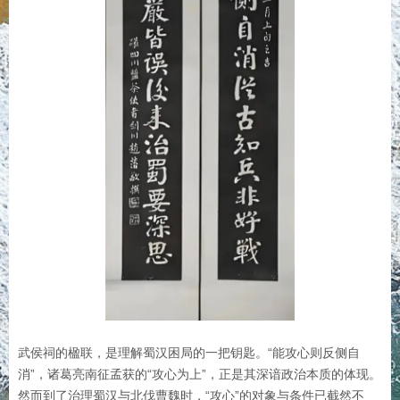
武侯祠的楹联，是理解蜀汉困局的一把钥匙。“能攻心则反侧自
消”，诸葛亮南征孟获的“攻心为上”，正是其深谙政治本质的体现。
然而到了治理蜀汉与北伐曹魏时，“攻心”的对象与条件已截然不