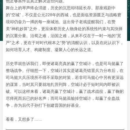
他足够条件去真正解决这些问题。
舞台上的琴声终会消逝，历史的沉思却绵延长存。那座戏剧中
的“空城”，不仅是公元228年的西城，也是面临资源匮乏与战略窘
境却仍奋力一搏的每一座城池。这出骨子老戏提醒我们，在赞
美“神机妙算”之外，更应体察历史人物身处的系统性约束与其抉择
的沉重分量。治蜀之难，治国之难，从来不仅在于一时一地的“宽
严”之术，更在于对时代根本之“势”的清醒认识，以及在此认识下，
如何培育人才、构建制度、凝聚人心的长远之道。
历史早就告诉我们，即便诸葛亮真的赢了空城计，也是司马懿赢了
整场战争。仔细想一下，空城计其实是诸葛亮错置兵力分布后，在
司马懿大兵压境所不得不采取的对策，若非司马懿心中另有更深远
的谋算，当时其只要就地扎营列阵，空城计必于短时间内即被识
破。可以这样来看，诸葛亮赢了空城计，赢了战术战役，赢了鞠躬
尽瘁死而后已的好名声；而司马懿虽输掉空城计，却赢了全盘战
争，亦为后代子孙打下创建晋国的好基业。
看看，又想多了……