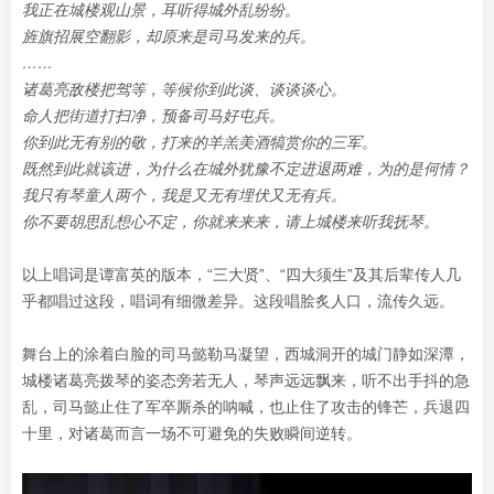
我正在城楼观山景，耳听得城外乱纷纷。
旌旗招展空翻影，却原来是司马发来的兵。
……
诸葛亮敌楼把驾等，等候你到此谈、谈谈谈心。
命人把街道打扫净，预备司马好屯兵。
你到此无有别的敬，打来的羊羔美酒犒赏你的三军。
既然到此就该进，为什么在城外犹豫不定进退两难，为的是何情？
我只有琴童人两个，我是又无有埋伏又无有兵。
你不要胡思乱想心不定，你就来来来，请上城楼来听我抚琴。
以上唱词是谭富英的版本，“三大贤”、“四大须生”及其后辈传人几
乎都唱过这段，唱词有细微差异。这段唱脍炙人口，流传久远。
舞台上的涂着白脸的司马懿勒马凝望，西城洞开的城门静如深潭，
城楼诸葛亮拨琴的姿态旁若无人，琴声远远飘来，听不出手抖的急
乱，司马懿止住了军卒厮杀的呐喊，也止住了攻击的锋芒，兵退四
十里，对诸葛而言一场不可避免的失败瞬间逆转。