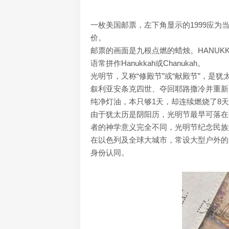
一枚美国邮票，左下角显示的1999应为当
价。
邮票的画面是九根点燃的蜡烛。HANUKKAH的文字，表明这是
语常拼作Hanukkah或Chanukah。
光明节，又称“修殿节”或“献殿节”，是
叙利亚安条克四世、夺回耶路撒冷并重新
纯净灯油，本只够1天，却连续燃烧了8
由于犹太历是阴阳历，光明节最早可落在公
者的神学意义完全不同，光明节纪念民族
在以色列及全球大城市，常设大型户外的
身份认同。