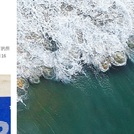
节的所
16