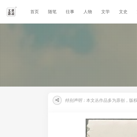
首页
随笔
往事
人物
文学
文史
特别声明：
本文丛作品多为原创，版