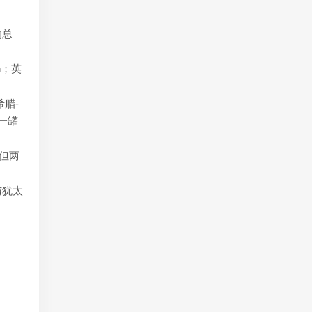
的总
腊-
一罐
但两
与犹太