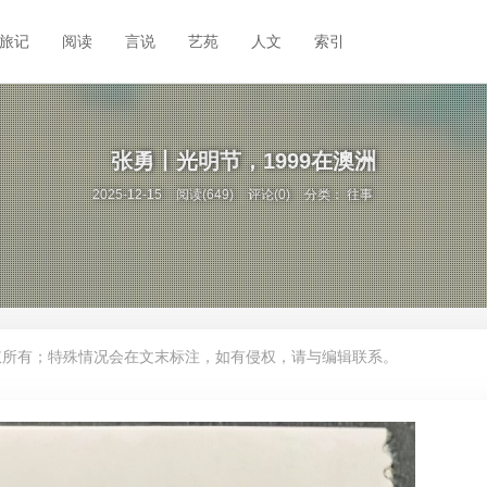
旅记
阅读
言说
艺苑
人文
索引
张勇丨光明节，1999在澳洲
2025-12-15
阅读(649)
评论(0)
分类：
往事
权所有；特殊情况会在文末标注，如有侵权，请与编辑联系。