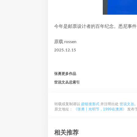
今年是邮票设计者的百年纪念。悉尼事件
原载 rossen
2025.12.15
张勇更多作品
世说文丛总索引
转载或复制请以
超链接形式
并注明出处
世说文丛
原文地址：
《张勇丨光明节，1999在澳洲》
发布于2
相关推荐