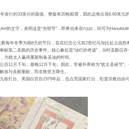
年发行的33美分的面值。整版有20枚邮票，因此边角出现6.60美元
“光明节”，即希伯来语חֲנֻכָּה，转写为Ḥanukkāh；英
犹太教每年冬季为期8天的节日，旨在纪念公元前2世纪马加比起义战胜希
奉献第二圣殿的历史事件。核心象征是“油灯的奇迹”，当时圣殿仅存
天，为犹太人赢得重新制备圣油的时间。
历11月下旬，最晚12月下旬。因此，常被外界称为“犹太圣诞节”。
解放与圣殿重献，而非救世主降生。
九枝灯台。美国白宫自1979年起，也点亮国家灯台，彰显宗教自由