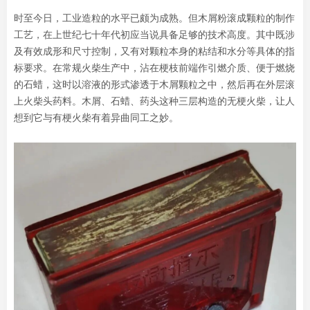
时至今日，工业造粒的水平已颇为成熟。但木屑粉滚成颗粒的制作
工艺，在上世纪七十年代初应当说具备足够的技术高度。其中既涉
及有效成形和尺寸控制，又有对颗粒本身的粘结和水分等具体的指
标要求。在常规火柴生产中，沾在梗枝前端作引燃介质、便于燃烧
的石蜡，这时以溶液的形式渗透于木屑颗粒之中，然后再在外层滚
上火柴头药料。木屑、石蜡、药头这种三层构造的无梗火柴，让人
想到它与有梗火柴有着异曲同工之妙。