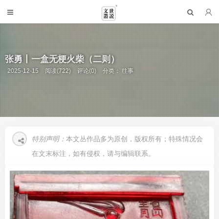
张勇丨一盒无梗火柴（二则）
2025-12-15
阅读(722)
评论(0)
分类：
往事
特别声明：
本文丛作品多为原创，版权所有；特殊情况会
在文末标注，如有侵权，请与编辑联系。