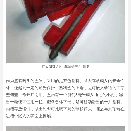
存放钢针之所 李涌金先生 供图
作为盛装药头的盒体，采用的是茶色塑料。除去存放药头的安全性
外，还起到一定的避光保护。塑料盒的上端，是可嵌入轨道的工字
型侧盖，作开启之用。盒内有一个能使3毫米药头通过的小孔，漏
出一粒便可使用一粒。塑料盒体下端，是可移动滑出的一片塑料。
内槽存放钢针，取出时即可扎取下漏的球状药头，随之再到顶端在
边槽中嵌入的磷面上擦燃。