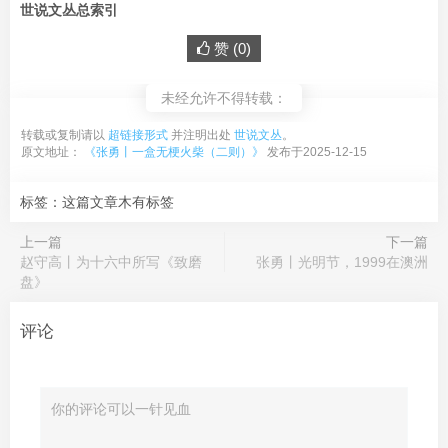
世说文丛总索引
赞 (
0
)
未经允许不得转载：
转载或复制请以
超链接形式
并注明出处
世说文丛
。
原文地址：
《张勇丨一盒无梗火柴（二则）》
发布于2025-12-15
标签：这篇文章木有标签
上一篇
下一篇
赵守高丨为十六中所写《致磨
张勇丨光明节，1999在澳洲
盘》
评论