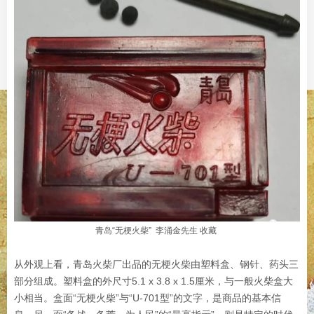
青岛“无梗火柴” 李涌金先生 收藏
从外观上看，青岛火柴厂出品的无梗火柴由塑料盒、钢针、药头三
部分组成。塑料盒的外尺寸5.1 x 3.8 x 1.5厘米，与一般火柴盒大
小相当。盒面“无梗火柴”与“U-701型”的文字，是商品的基本信