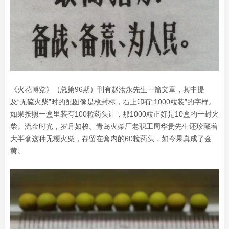
《火花博览》（总第96期）刊有赵汝永先生一篇文章，其中提
及“无硫火柴”时的配图像是枚封标，右上印有“1000粒装”的字样。
如果按照一盒里装有100粒药头计，那1000粒正好是10盒的一封火
柴。流金时光，岁月如梭。青岛火柴厂老职工周华贵先生还珍藏着
大半盒这种无梗火柴，存留在盒内的60粒药头，如今果真成了金
黄。