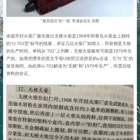
“最高指示”的一面 李涌金先生 供图
依据开封火柴厂最先推出无梗火柴是1968年和青岛火柴盒上独特
的“U-701型”标号的线索，求证几位火柴厂知情人，所获都是大致
的生产时间。单纯从“701”上判断，无梗火柴极有可能是1970年生
产的。如果把惯常的英文字母U按照汉语拼音的u去读，它与“无”的
发音相同。由此将U-701解读为“无梗”和“1970年生产”，尚需后续
资料的佐证。