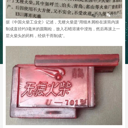
据《中国火柴工业史》记述，无梗火柴是“用细木屑粉在滚筒内滚
制成直径约3毫米的圆颗粒，放入石蜡溶液中浸泡，然后再滚上一
层火柴头的药料，经烘干而制成”。