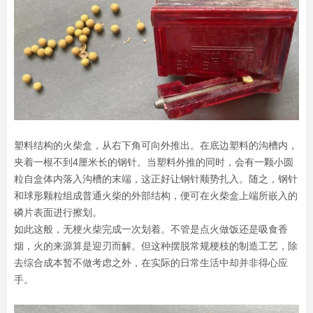
塑料结构的火柴盒，从右下角可向外推出。在底边塑料的沟槽内，
夹着一根不到4厘米长的钢针。当塑料外推的同时，会有一颗小圆
粒自盒体内落入沟槽的末端，这正好让钢针顺势扎入。随之，钢针
和球形颗粒组成普通火柴的外部结构，便可在火柴盒上端所嵌入的
磷片表面进行擦划。
如此这般，无梗火柴完成一次划着。不管是点火做饭还是吸食香
烟，火的来源算是迎刃而解。但这种摆脱常规梗枝的制造工艺，除
去综合成本暂不做考虑之外，在实际的日常生活中却并非得心应
手。