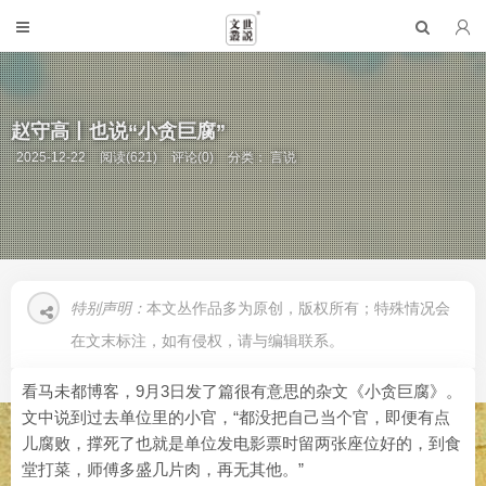
赵守高丨也说“小贪巨腐”
2025-12-22
阅读(621)
评论(0)
分类：
言说
特别声明：
本文丛作品多为原创，版权所有；特殊情况会
在文末标注，如有侵权，请与编辑联系。
看马未都博客，9月3日发了篇很有意思的杂文《小贪巨腐》。
文中说到过去单位里的小官，“都没把自己当个官，即便有点
儿腐败，撑死了也就是单位发电影票时留两张座位好的，到食
堂打菜，师傅多盛几片肉，再无其他。”