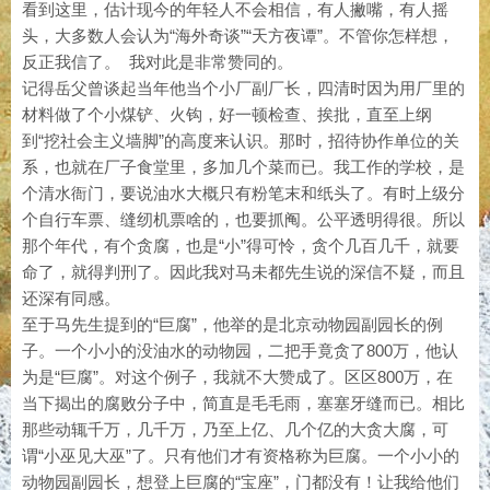
看到这里，估计现今的年轻人不会相信，有人撇嘴，有人摇
头，大多数人会认为“海外奇谈”“天方夜谭”。不管你怎样想，
反正我信了。 我对此是非常赞同的。
记得岳父曾谈起当年他当个小厂副厂长，四清时因为用厂里的
材料做了个小煤铲、火钩，好一顿检查、挨批，直至上纲
到“挖社会主义墙脚”的高度来认识。那时，招待协作单位的关
系，也就在厂子食堂里，多加几个菜而已。我工作的学校，是
个清水衙门，要说油水大概只有粉笔末和纸头了。有时上级分
个自行车票、缝纫机票啥的，也要抓阄。公平透明得很。所以
那个年代，有个贪腐，也是“小”得可怜，贪个几百几千，就要
命了，就得判刑了。因此我对马未都先生说的深信不疑，而且
还深有同感。
至于马先生提到的“巨腐”，他举的是北京动物园副园长的例
子。一个小小的没油水的动物园，二把手竟贪了800万，他认
为是“巨腐”。对这个例子，我就不大赞成了。区区800万，在
当下揭出的腐败分子中，简直是毛毛雨，塞塞牙缝而已。相比
那些动辄千万，几千万，乃至上亿、几个亿的大贪大腐，可
谓“小巫见大巫”了。只有他们才有资格称为巨腐。一个小小的
动物园副园长，想登上巨腐的“宝座”，门都没有！让我给他们