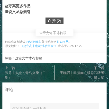
赵守高更多作品
世说文丛总索引
赞 (
2
)
未经允许不得转载：
转载或复制请以
超链接形式
并注明出处
世说文丛
。
原文地址：
《赵守高丨也说“小贪巨腐”》
发布于2025-12-22
标签：这篇文章木有标签
上一篇
下一篇
张勇丨大盒的青岛火柴（二
王晓强丨吃猪肉之禁忌和猪图
则）
腾大餐
评论