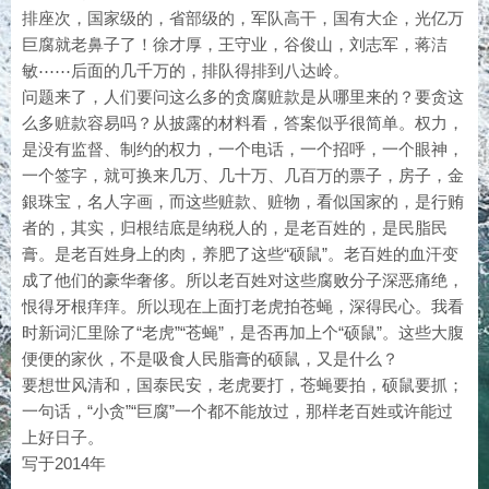
排座次，国家级的，省部级的，军队高干，国有大企，光亿万
巨腐就老鼻子了！徐才厚，王守业，谷俊山，刘志军，蒋洁
敏⋯⋯后面的几千万的，排队得排到八达岭。
问题来了，人们要问这么多的贪腐赃款是从哪里来的？要贪这
么多赃款容易吗？从披露的材料看，答案似乎很简单。权力，
是没有监督、制约的权力，一个电话，一个招呼，一个眼神，
一个签字，就可换来几万、几十万、几百万的票子，房子，金
銀珠宝，名人字画，而这些赃款、赃物，看似国家的，是行贿
者的，其实，归根结底是纳税人的，是老百姓的，是民脂民
膏。是老百姓身上的肉，养肥了这些“硕鼠”。老百姓的血汗变
成了他们的豪华奢侈。所以老百姓对这些腐败分子深恶痛绝，
恨得牙根痒痒。所以现在上面打老虎拍苍蝇，深得民心。我看
时新词汇里除了“老虎”“苍蝇”，是否再加上个“硕鼠”。这些大腹
便便的家伙，不是吸食人民脂膏的硕鼠，又是什么？
要想世风清和，国泰民安，老虎要打，苍蝇要拍，硕鼠要抓；
一句话，“小贪”“巨腐”一个都不能放过，那样老百姓或许能过
上好日子。
写于2014年