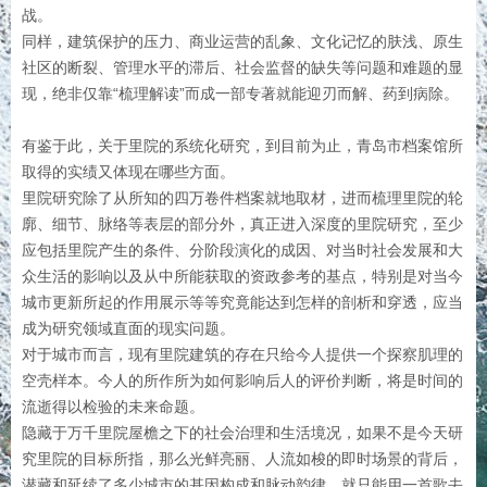
战。
同样，建筑保护的压力、商业运营的乱象、文化记忆的肤浅、原生
社区的断裂、管理水平的滞后、社会监督的缺失等问题和难题的显
现，绝非仅靠“梳理解读”而成一部专著就能迎刃而解、药到病除。
有鉴于此，关于里院的系统化研究，到目前为止，青岛市档案馆所
取得的实绩又体现在哪些方面。
里院研究除了从所知的四万卷件档案就地取材，进而梳理里院的轮
廓、细节、脉络等表层的部分外，真正进入深度的里院研究，至少
应包括里院产生的条件、分阶段演化的成因、对当时社会发展和大
众生活的影响以及从中所能获取的资政参考的基点，特别是对当今
城市更新所起的作用展示等等究竟能达到怎样的剖析和穿透，应当
成为研究领域直面的现实问题。
对于城市而言，现有里院建筑的存在只给今人提供一个探察肌理的
空壳样本。今人的所作所为如何影响后人的评价判断，将是时间的
流逝得以检验的未来命题。
隐藏于万千里院屋檐之下的社会治理和生活境况，如果不是今天研
究里院的目标所指，那么光鲜亮丽、人流如梭的即时场景的背后，
潜藏和延续了多少城市的基因构成和脉动韵律，就只能用一首歌去