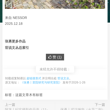
来自 NESSOR
2025.12.18
张勇更多作品
世说文丛总索引
赞 (
1
)
未经允许不得转载：
转载或复制请以
超链接形式
并注明出处
世说文丛
。
原文地址：
《张勇丨里院研究与研究里院》
发布于2026-1-26
标签：这篇文章木有标签
上一篇
下一篇
阿龙丨纪实摄影作品选（11-
张勇丨武汉燧华（火花二则）