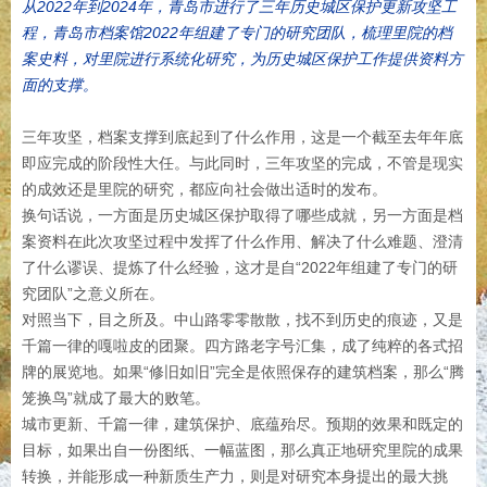
从2022年到2024年，青岛市进行了三年历史城区保护更新攻坚工
程，青岛市档案馆2022年组建了专门的研究团队，梳理里院的档
案史料，对里院进行系统化研究，为历史城区保护工作提供资料方
面的支撑。
三年攻坚，档案支撑到底起到了什么作用，这是一个截至去年年底
即应完成的阶段性大任。与此同时，三年攻坚的完成，不管是现实
的成效还是里院的研究，都应向社会做出适时的发布。
换句话说，一方面是历史城区保护取得了哪些成就，另一方面是档
案资料在此次攻坚过程中发挥了什么作用、解决了什么难题、澄清
了什么谬误、提炼了什么经验，这才是自“2022年组建了专门的研
究团队”之意义所在。
对照当下，目之所及。中山路零零散散，找不到历史的痕迹，又是
千篇一律的嘎啦皮的团聚。四方路老字号汇集，成了纯粹的各式招
牌的展览地。如果“修旧如旧”完全是依照保存的建筑档案，那么“腾
笼换鸟”就成了最大的败笔。
城市更新、千篇一律，建筑保护、底蕴殆尽。预期的效果和既定的
目标，如果出自一份图纸、一幅蓝图，那么真正地研究里院的成果
转换，并能形成一种新质生产力，则是对研究本身提出的最大挑