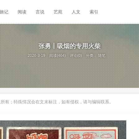
旅记
阅读
言说
艺苑
人文
索引
张勇丨吸烟的专用火柴
2026-3-19
阅读(464)
评论(0)
分类：
随笔
权所有；特殊情况会在文末标注，如有侵权，请与编辑联系。