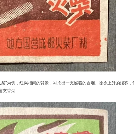
烟火柴”为例，红褐相间的背景，衬托出一支燃着的香烟。徐徐上升的烟雾，
这支香烟……