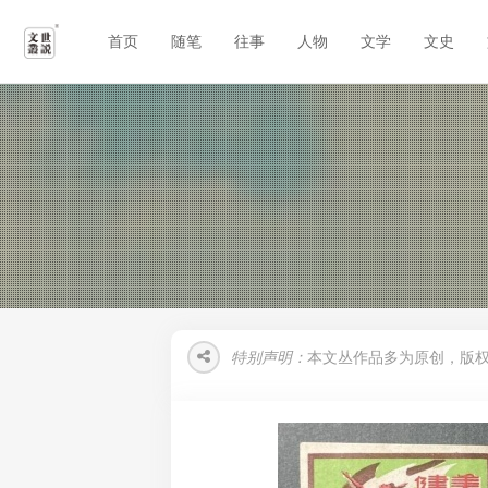
首页
随笔
往事
人物
文学
文史
特别声明：
本文丛作品多为原创，版