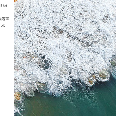
语邮政
但迟至
的标