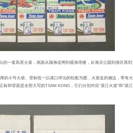
0年推出的一套风景火柴，画面从隔海堤闸到观海塔楼，从海滨公园到港区再到
一厘米厚的小号火柴。背标统一以港口停泊的轮船为图，火柴盒的侧边，带有
g。正标和背面是全部大写的TSAM KONG，它们分别对应“湛江火柴”和“湛江