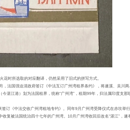
套火花时所选取的对应翻译，仍然采用了旧式的拼写方式。
年11月，法国强迫清政府签订《中法互订广州湾租界条约》，将遂溪、吴川两
今湛江港）划为法国租界，统称“广州湾”，租期99年，归法属印度支那
重庆签订《中法交收广州湾租地专约》。同年9月广州湾受降仪式在赤坎举
收复被法国统治四十七年的广州湾。10月广州湾收回后改名“湛江”，遂