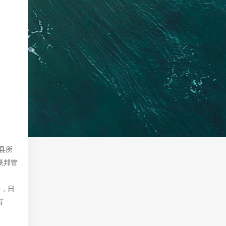
县所
联邦管
行，日
有