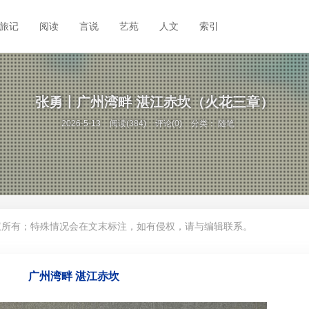
旅记
阅读
言说
艺苑
人文
索引
张勇丨广州湾畔 湛江赤坎（火花三章）
2026-5-13
阅读(384)
评论(0)
分类：
随笔
权所有；特殊情况会在文末标注，如有侵权，请与编辑联系。
广州湾畔 湛江赤坎