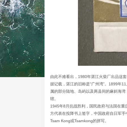
由此不难看出，1980年湛江火柴厂出品这
据记载，湛江的旧称是“广州湾”。1899
属的部分陆地、岛屿以及两县间的麻斜海湾（
辖。
1945年8月抗战胜利，国民政府与法国在
方代表在投降书上签字，中国政府自日军手中
Tsam Kong或Tsamkong的拼写。