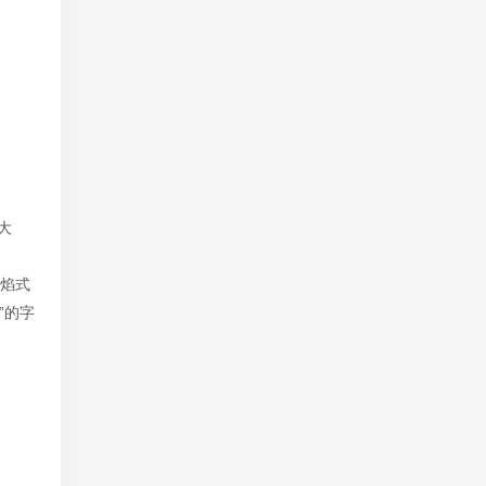
大
火焰式
”的字