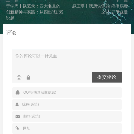
于学周丨谈艺录：四大名旦的
赵玉琪丨我所认识的“疱疹病毒
创新精神与实践：从四出“红”戏
之父”罗伊兹曼
说起
评论
提交评论