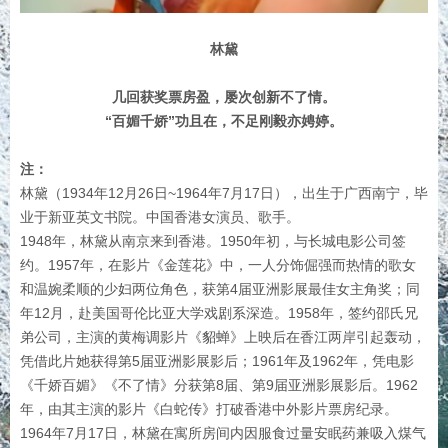
林黛
几回获奖票房盈，屡次创新不了情。
“百媚千娇”功且在，不足刚毅亦娉婷。
注：
林黛（1934年12月26日~1964年7月17日），出生于广西南宁，毕
业于新亚英文书院。中国香港女演员、歌手。
1948年，林黛从南京来到香港。1950年初，与长城电影公司签
约。1957年，在影片《金莲花》中，一人分饰倔强而热情的歌女
和温婉柔顺的少妇两位角色，获第4届亚洲影展最佳女主角奖；同
年12月，赴美国哥伦比亚大学戏剧系深造。1958年，签约邵氏兄
弟公司，主演的黄梅调影片《貂蝉》上映后在香江两岸引起轰动，
凭借此片她获得第5届亚洲影展影后；1961年及1962年，凭电影
《千娇百媚》《不了情》分获第8届、第9届亚洲影展影后。1962
年，由其主演的影片《白蛇传》打破香港中外影片票房纪录。
1964年7月17日，林黛在寓所房间内因服食过量安眠药兼吸入煤气