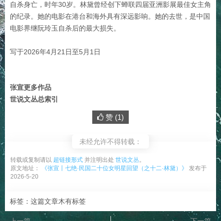
自杀身亡，时年30岁。林黛曾经创下蝉联四届亚洲影展最佳女主角
的纪录。她的电影在港台和海外具有深远影响。她的去世，是中国
电影界继阮玲玉自杀后的最大损失。
写于2026年4月21日至5月1日
张宣更多作品
世说文丛总索引
赞 (
1
)
未经允许不得转载：
转载或复制请以
超链接形式
并注明出处
世说文丛
。
原文地址：
《张宣丨七绝·民国二十位女明星回望（之十二·林黛）》
发布于
2026-5-20
标签：这篇文章木有标签
上一篇
下一篇