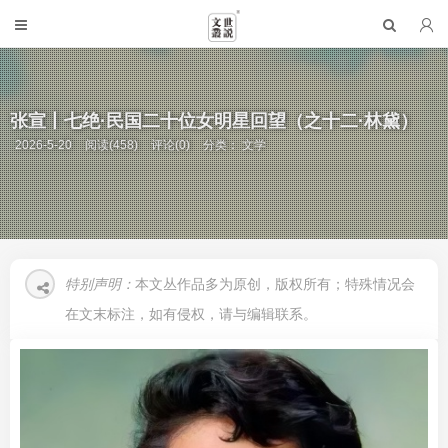
张宣丨七绝·民国二十位女明星回望（之十二·林黛）
2026-5-20
阅读(458)
评论(0)
分类：
文学
特别声明：
本文丛作品多为原创，版权所有；特殊情况会
在文末标注，如有侵权，请与编辑联系。