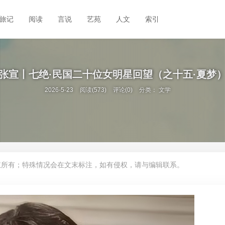
旅记
阅读
言说
艺苑
人文
索引
张宣丨七绝·民国二十位女明星回望（之十五·夏梦
2026-5-23
阅读(573)
评论(0)
分类：
文学
权所有；特殊情况会在文末标注，如有侵权，请与编辑联系。