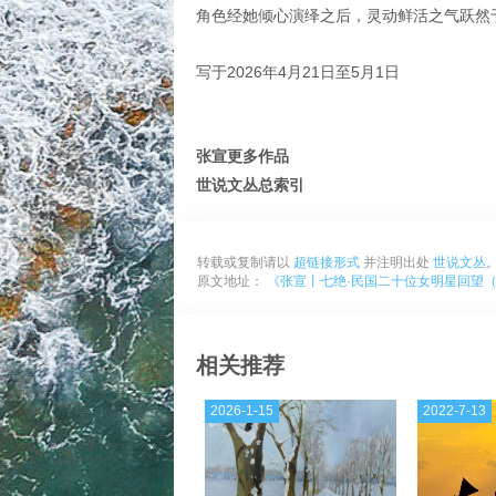
角色经她倾心演绎之后，灵动鲜活之气跃然
写于2026年4月21日至5月1日
张宣更多作品
世说文丛总索引
转载或复制请以
超链接形式
并注明出处
世说文丛
原文地址：
《张宣丨七绝·民国二十位女明星回望（
相关推荐
2026-1-15
2022-7-13