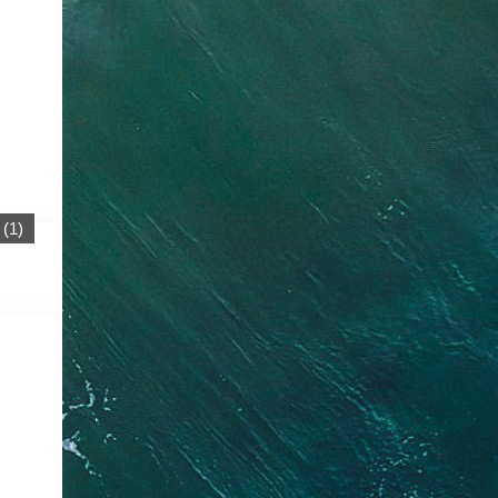
(
1
)