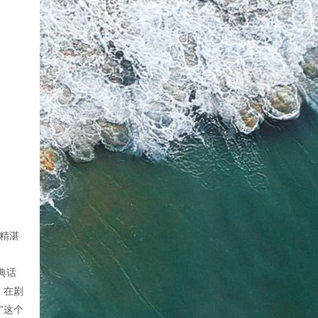
，精湛
典话
，在剧
”这个