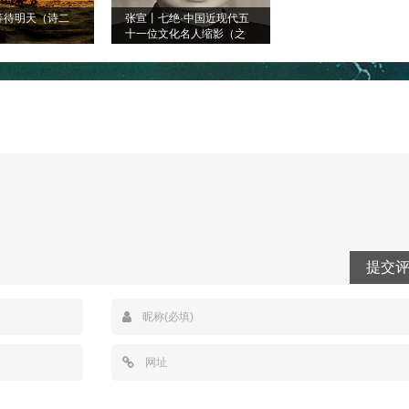
等待明天（诗二
张宣丨七绝·中国近现代五
十一位文化名人缩影（之
四十七、之四十八）
提交