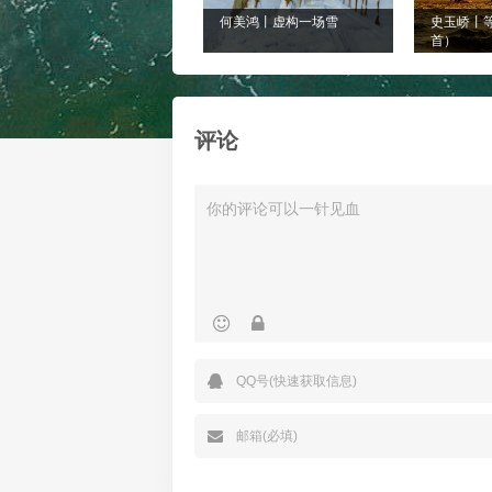
何美鸿丨虚构一场雪
史玉峤丨
首）
评论