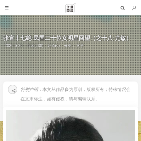
张宣丨七绝·民国二十位女明星回望（之十八·尤敏）
2026-5-26
阅读(230)
评论(0)
分类：
文学
特别声明：
本文丛作品多为原创，版权所有；特殊情况会
在文末标注，如有侵权，请与编辑联系。