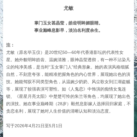
尤敏
掌门玉女甚晶莹，皓齿明眸媚眼睛。
事业巅峰息影早，淡泊名利度余生。
注：
尤敏（原名毕玉仪）是20世纪50—60年代香港影坛的代表性女
星。她外貌明眸皓齿、温婉清雅，眼神晶莹透彻，有一种不沾染凡
尘的纯净美感，是当时“玉女掌门人”经典形象。她的表演风格细腻
自然，不刻意夸张，能精准把握角色的内心世界，展现她出色的演
技。她能驾驭不同类型角色，从温婉少奶奶、风尘歌女到江湖盗贼
等，展现了较强表演可塑性。如《人鬼恋》中饰演的痴情女鬼连
锁、《星星月亮太阳》中楚楚可怜的朱兰等角色，均展现了她出色
的演技。她在事业巅峰期（28岁）毅然息影嫁人选择回归家庭，不
贪恋名利，展现了她对人生价值的清晰认知和淡泊态度。
写于2026年4月21日至5月1日