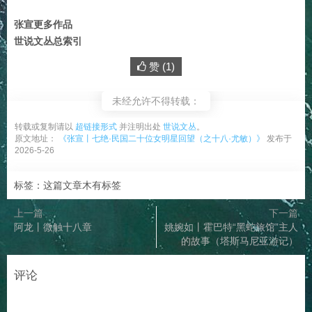
张宣更多作品
世说文丛总索引
赞 (
1
)
未经允许不得转载：
转载或复制请以
超链接形式
并注明出处
世说文丛
。
原文地址：
《张宣丨七绝·民国二十位女明星回望（之十八·尤敏）》
发布于
2026-5-26
标签：这篇文章木有标签
上一篇
下一篇
阿龙丨微触十八章
姚婉如丨霍巴特“黑蛇旅馆”主人
的故事（塔斯马尼亚游记）
评论