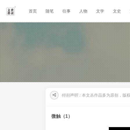
首页
随笔
往事
人物
文学
文史
特别声明：
本文丛作品多为原创，版
微触（1）