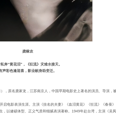
龚稼农
爱私奔“黄花泪”，《狂流》灾难水接天。
有声彩色逢迎喜，影业献身助变迁。
0月27日），原名龚家龙，江苏南京人，中国早期电影史上著名的演员、导演，
正式开启电影表演生涯。主演《挂名的夫妻》《血泪黄花》《狂流》《春蚕》
生，以健硕体型、正义气质和细腻表演著称。1949年赴台湾，主演《吴