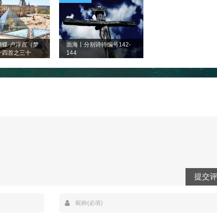
蝴蝶·卢浮宫（梦
面海丨分别诗待编号142-
十四首之三十
144
提交