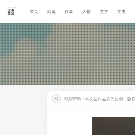
首页
随笔
往事
人物
文学
文史
特别声明：
本文丛作品多为原创，版