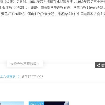
演《缇萦》后息影。1981年获台湾最有成就演员奖，1989年获第三十届
生参演约120部影片，亲历中国电影从无声到有声、从黑白到彩色的转型
生涯见证了20世纪中国电影的兴衰变迁。他还曾经担任中国电影家协会主
未经允许不得转载：
赞 
。
之六·龚稼农）》
发布于2026-6-19
2023-1-17