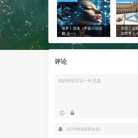
保罗丨混体（中篇小说连
张宣丨玉
载·之一）
游世界七
二）
评论