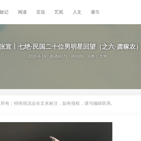
旅记
阅读
言说
艺苑
人文
索引
张宣丨七绝·民国二十位男明星回望（之六·龚稼农
2026-6-19
阅读(417)
评论(0)
分类：
文学
权所有；特殊情况会在文末标注，如有侵权，请与编辑联系。