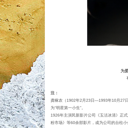
为
注：
龚稼农（1902年2月23日—1993年1
为“明星第一小生”。
1926年主演民新影片公司《玉洁冰清》
粉市场》等60余部影片，成为公司的台柱小