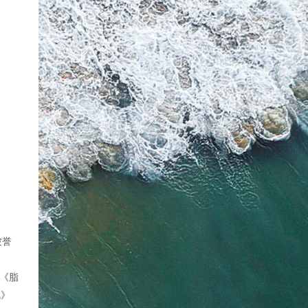
被誉
《脂
凤》