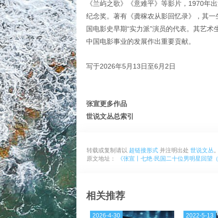
《兰屿之歌》《意难平》等影片，1970年出
纪念奖。著有《龚稼农从影回忆录》，其一
国电影史早期“实力派”演员的代表。其艺术
中国电影事业的发展作出重要贡献。
写于2026年5月13日至6月2日
张宣更多作品
世说文丛总索引
转载或复制请以
超链接形式
并注明出处
世说文丛
原文地址：
《张宣丨七绝·民国二十位男明星回望（
相关推荐
2026-4-30
2022-5-13