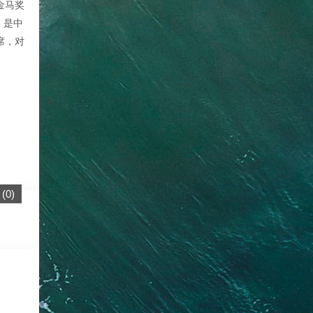
金马奖
，是中
席，对
(
0
)