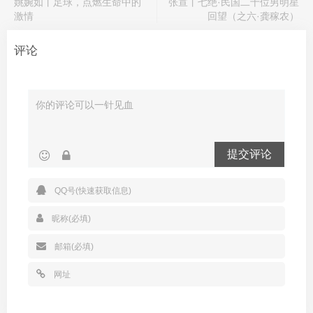
姚婉如丨足球，点燃生命中的
张宣丨七绝·民国二十位男明星
激情
回望（之六·龚稼农）
评论
提交评论