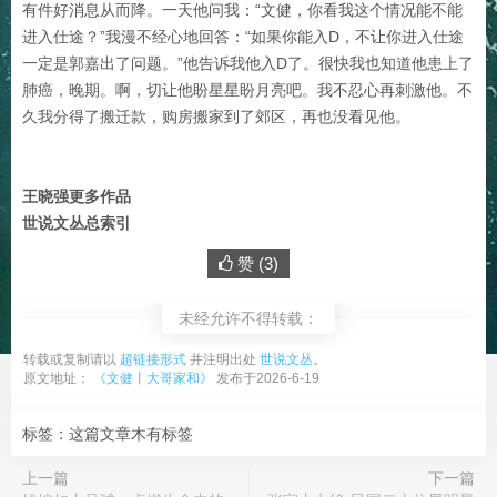
有件好消息从而降。一天他问我：“文健，你看我这个情况能不能
进入仕途？”我漫不经心地回答：“如果你能入D，不让你进入仕途
一定是郭嘉出了问题。”他告诉我他入D了。很快我也知道他患上了
肺癌，晚期。啊，切让他盼星星盼月亮吧。我不忍心再刺激他。不
久我分得了搬迁款，购房搬家到了郊区，再也没看见他。
王晓强更多作品
世说文丛总索引
赞 (
3
)
未经允许不得转载：
转载或复制请以
超链接形式
并注明出处
世说文丛
。
原文地址：
《文健丨大哥家和》
发布于2026-6-19
标签：这篇文章木有标签
上一篇
下一篇