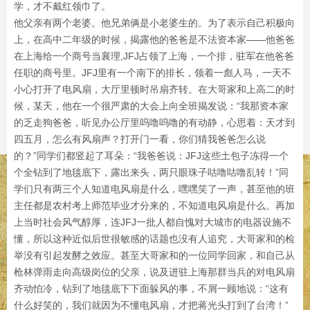
学，才不戴红领巾了。
他父亲有两个老婆。他兄弟俩是小老婆生的。为了表示自己积极向
上，在高中二年级的时候，揭露他的爸爸是不法资本家——他爸爸
在上海给一个商号当襄理,JFJ占领了上海，一个排，驻军在他爸爸
任职的商号里。JFJ里有一个南下的排长，领着一彪人马，一天不
小心打开了电风扇，大厅里顿时吊扇齐转。在大哥家和上高二的时
候，某天，他在一个很严肃的大会上向全班揭发说：“我那资本家
的乏走狗爸爸，听见办公厅里呜噜呜噜的有动静，心思着：天才到
四五月，怎么有风扇声？打开门一看，你们猜我爸爸怎么说
的？”同学们都竖起了耳朵：“我爸爸说：JFJ这些土包子冻得一个
个全钻到了地毯底下，露出来头，两只眼珠子咕噜咕噜乱转！”同
学们只有两三个人知道电风扇是什么，嘿嘿笑了一声，甚至他的班
主任都是农村考上师范毕业才分来的，不知道电风扇是什么。再加
上当时社会风气醇厚，连JFJ一批人都自愧对大城市的电器设施不
懂，所以这种近似后世很敏感的话题也没有人追究，大哥家和的检
举没有引起发酵之效应。甚至大哥家和的一位同学回家，和自己从
枪林弹雨走向高级岗位的父亲，说及进驻上海那群当兵的对电风扇
齐动怕冷，钻到了地毯底下下面躲风的事，不屑一顾地说：“这有
什么好笑的，我们就因为不懂电风扇，才把蒋光头打到了台湾！”