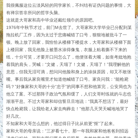
我很佩服这位云淡风轻的同学家长，不纠结有证伪问题的事情，大
有禅宗答非所问的哲学头脑。
这就是大哥家和高中毕业还戴红领巾的原因吧。
1976年中秋节才过，前门M去世了。大哥家和大学毕业已分配到某
拖拉机厂工作，因为太过于悲痛喊错了口号，狠狠地被批斗了一
顿。晚上放了回家，我恰恰从楼梯下楼提水，大哥家和从楼梯下面
上楼回家，我见他脸上被墨水涂得像鬼，衣服上粘着撕不下来的
纸，十分可笑，才要开口问怎么了，他便张着大嘴，如丧考妣地抱
着我的肩头，哭喊：“文健，天塌了！文健，天塌了！”我理解他的
意思，但我无泪可滴，想问问他脸和身上的涂抹原因，却又不敢张
嘴。事后我从家良嘴里才知道他喊错了口号。家良问我：“能枪毙
吗？”好像家和大哥的十分“忠于”的同事不想和他算完，公安局也为
他立了案。不过那阵子政治气氛和缓了，人们文哥时练就的斗志也
渐渐平息。不过大哥家和却信誓旦旦地说：“我真不想活了，最好
快点枪毙我，让我给老人家去殉葬去！”他那几天哭天喊地地哭了
好几次。
不知家和大哥怎么想的，他过得日子比从前更“抠”了起来。
家和大哥的母亲说：“三岁看七十。那一年我和家和他爸爸到招远