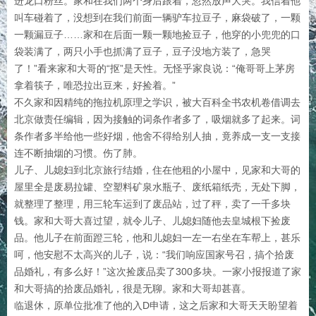
进龙口粉丝。家和在我们两个身后跟着，忽然放声大哭。我信着他
叫车碰着了，没想到在我们前面一辆驴车拉豆子，麻袋破了，一颗
一颗漏豆子……家和在后面一颗一颗地捡豆子，他穿的小兜兜的口
袋装满了，两只小手也抓满了豆子，豆子没地方装了，急哭
了！”看来家和大哥的“抠”是天性。无怪乎家良说：“俺哥哥上茅房
拿着筷子，唯恐拉出豆来，好捡着。”
不久家和因精纯的拖拉机原理之学识，被大百科全书农机卷借调去
北京做责任编辑，因为接触的词条作者多了，吸烟就多了起来。词
条作者多半给他一些好烟，他舍不得给别人抽，竟养成一支一支接
连不断抽烟的习惯。伤了肺。
儿子、儿媳妇到北京旅行结婚，住在他租的小屋中，见家和大哥的
屋里全是废易拉罐、空塑料矿泉水瓶子、废纸箱纸壳，无处下脚，
就整理了整理，用三轮车运到了废品站，过了秤，卖了一千多块
钱。家和大哥大喜过望，就令儿子、儿媳妇随他去皇城根下捡废
品。他儿子在前面蹬三轮，他和儿媳妇一左一右坐在车帮上，甚乐
呵，他安慰不太高兴的儿子，说：“我们响应国家号召，搞个拾废
品婚礼，有多么好！”这次捡废品卖了300多块。一家小报报道了家
和大哥搞的拾废品婚礼，很是无聊。家和大哥却甚喜。
临退休，原单位批准了他的入D申请，这之后家和大哥天天盼望着