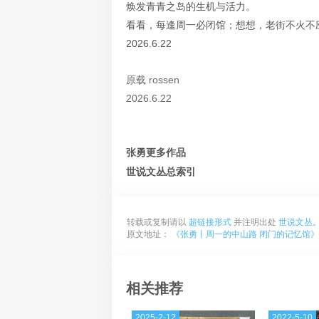
焕发青青之岛的生机与活力。
看看，每逢周一必闭馆；想想，老街不火不
2026.6.22
原载 rossen
2026.6.22
张勇更多作品
世说文丛总索引
转载或复制请以
超链接形式
并注明出处
世说文丛
原文地址：
《张勇丨周一的中山路 闭门的记忆馆》
相关推荐
2025-2-12
2022-5-10