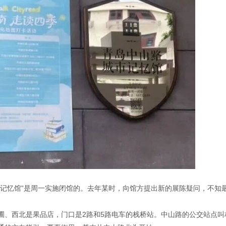
市记忆馆”是周一实施闭馆的。去年某时，向馆方提出新的展陈疑问，不知
圃、西北是果品店，门口是2路和5路电车的栈桥站。中山路的公交站点叫