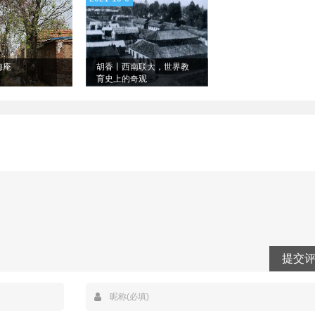
梅庵
胡香丨西南联大，世界教
育史上的奇观
提交