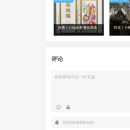
张勇丨八仙故事 餐饮美食
阿龙丨十
评论