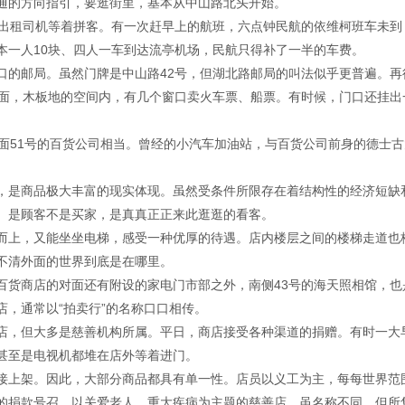
通的方向指引，要逛街里，基本从中山路北头开始。
有出租司机等着拼客。有一次赶早上的航班，六点钟民航的依维柯班车未到
本一人10块、四人一车到达流亭机场，民航只得补了一半的车费。
口的邮局。虽然门牌是中山路42号，但湖北路邮局的叫法似乎更普遍。再
里面，木板地的空间内，有几个窗口卖火车票、船票。有时候，门口还挂出
对面51号的百货公司相当。曾经的小汽车加油站，与百货公司前身的德士古
，是商品极大丰富的现实体现。虽然受条件所限存在着结构性的经济短缺
。是顾客不是买家，是真真正正来此逛逛的看客。
而上，又能坐坐电梯，感受一种优厚的待遇。店内楼层之间的楼梯走道也
不清外面的世界到底是在哪里。
百货商店的对面还有附设的家电门市部之外，南侧43号的海天照相馆，也
，通常以“拍卖行”的名称口口相传。
店，但大多是慈善机构所属。平日，商店接受各种渠道的捐赠。有时一大
甚至是电视机都堆在店外等着进门。
接上架。因此，大部分商品都具有单一性。店员以义工为主，每每世界范
的捐款号召。以关爱老人、重大疾病为主题的慈善店，虽名称不同，但所