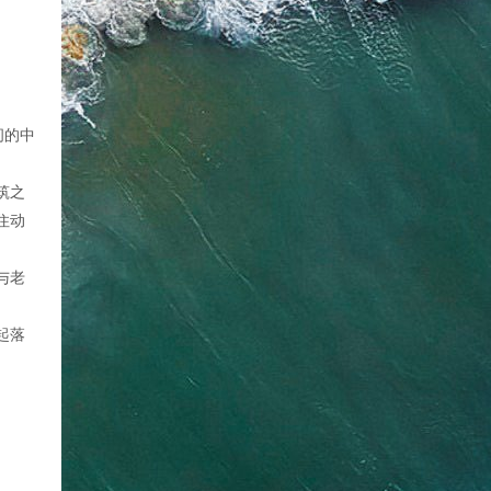
间的中
筑之
住动
与老
起落