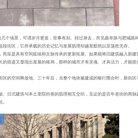
日的几个场景，可谓岁月更迭，世事有别。转过身去，所见曲阜路与肥城路
这段街区，它所承载的历史记忆与发展肌理却越发黯然以至荡然无存。
，而应是具有空间延续和文脉传承的更新拓展。如果能将旧建筑融入新建
长的痕迹又显现出发展的格局，那样的城市才有灵魂、才具活力，才能抓
街区的空间释放地。三十年后，当整个地块被建成的银行围合时，新街区
。
貌、日式建筑与本土里院街巷的肌理相互交织，见证的是百年老街的商脉
轮。