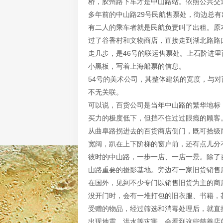
桥，胶州路下车才是中山路站。依照公共交
多年前的中山路29号民航售票处，街边总
有二人的乘车者就是民航负责叫了出租。原
过了谷香村和文物商店，直接走到湖北路路
走几步，是46号的联运售票处。上石阶进
小黑板，写着上海船票的信息。
54号的美术公司，其整体建筑的宽度，与
不无关联。
可以说，百货公司是当年中山路的繁华地标
买力的极度低下，但挡不住过过眼瘾的顾客
从曲阜路拐进去的百货商店侧门，既可拾级
宽阔，趴在上下阶梯的窗户前，还有点儿分
彼时的中山路，一步一店、一店一景。除了
山路重要的摄影基地。旁边有一家旧货销售店
在国外，见到不少专门以销售旧货为主的商
没开门时，会有一堆打包的旧衣服、书籍，
受赠的物品，经过筛选和消毒处理后，就直
出现地震、洪水等灾害，会看到这些慈善店