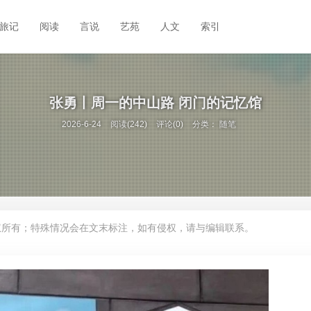
旅记
阅读
言说
艺苑
人文
索引
张勇丨周一的中山路 闭门的记忆馆
2026-6-24
阅读(242)
评论(0)
分类：
随笔
权所有；特殊情况会在文末标注，如有侵权，请与编辑联系。