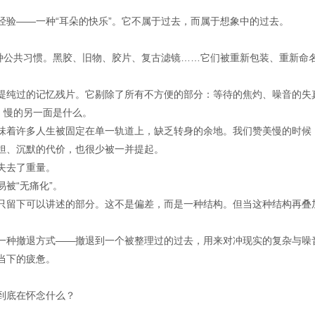
经验——一种“耳朵的快乐”。它不属于过去，而属于想象中的过去。
一种公共习惯。黑胶、旧物、胶片、复古滤镜……它们被重新包装、重新命
提纯过的记忆残片。它剔除了所有不方便的部分：等待的焦灼、噪音的失
：慢的另一面是什么。
味着许多人生被固定在单一轨道上，缺乏转身的余地。我们赞美慢的时候
担、沉默的代价，也很少被一并提起。
失去了重量。
被“无痛化”。
只留下可以讲述的部分。这不是偏差，而是一种结构。但当这种结构再叠
一种撤退方式——撤退到一个被整理过的过去，用来对冲现实的复杂与噪
当下的疲惫。
到底在怀念什么？