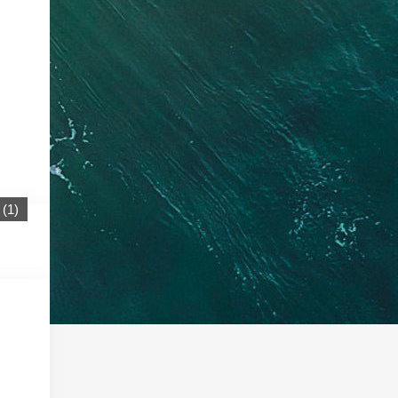
(
1
)