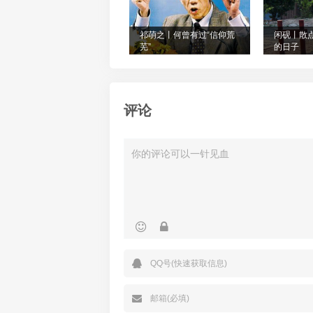
祁萌之丨何曾有过“信仰荒
闲砚丨散
芜”
的日子
评论