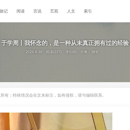
旅记
阅读
言说
艺苑
人文
索引
于学周丨我怀念的，是一种从未真正拥有过的经验
2026-6-30
阅读(237)
评论(0)
分类：
随笔
权所有；特殊情况会在文末标注，如有侵权，请与编辑联系。