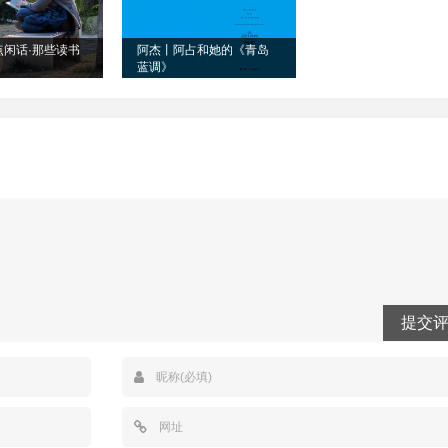
点闲话·那些读书
​阿杰丨阿占和她的《青岛
蓝调》
提交