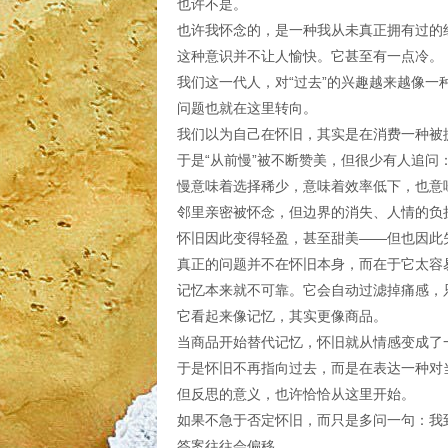
也许不是。
也许我怀念的，是一种我从未真正拥有过的
这种意识并不让人愉快。它甚至有一点冷。
我们这一代人，对“过去”的兴趣越来越像
问题也就在这里转向。
我们以为自己在怀旧，其实是在消费一种被
于是“从前慢”被不断赞美，但很少有人追问
慢意味着选择稀少，意味着效率低下，也意
邻里亲密被怀念，但边界的消失、人情的负
怀旧因此变得轻盈，甚至甜美——但也因此
真正的问题并不在怀旧本身，而在于它太容易
记忆本来就不可靠。它会自动过滤掉痛感，
它看起来像记忆，其实更像商品。
当商品开始替代记忆，怀旧就从情感变成了
于是怀旧不再指向过去，而是在表达一种对
但反思的意义，也许恰恰从这里开始。
如果不急于否定怀旧，而只是多问一句：我
答案往往会偏移。