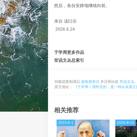
然后，各自安静地继续向前。
来自 读曰乐
2026.6.24
于学周更多作品
世说文丛总索引
转载或复制请以
超链接形式
并注明出处
世说文丛
原文地址：
《于学周丨我怀念的，是一种从未真正
相关推荐
2023-6-1
2020-8-15