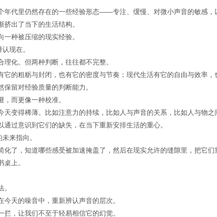
个年代里仍然存在的一些经验形态——专注、缓慢、对微小声音的敏感，以
渐挤出了当下的生活结构。
向一种被压缩的现实经验。
辨认现在。
合理化。但两种判断，往往都不完整。
有它的粗粝与封闭，也有它的密度与节奏；现代生活有它的自由与效率，
然保留对经验质量的判断能力。
避，而更像一种校准。
今天变得稀薄。比如注意力的持续，比如人与声音的关系，比如人与物之
以通过意识到它们的缺失，在当下重新安排生活的重心。
的未来指向。
简化了，知道哪些感受被加速掩盖了，然后在现实允许的缝隙里，把它们
书桌上。
法。
在今天的噪音中，重新辨认声音的层次。
一拦，让我们不至于轻易相信它的幻觉。