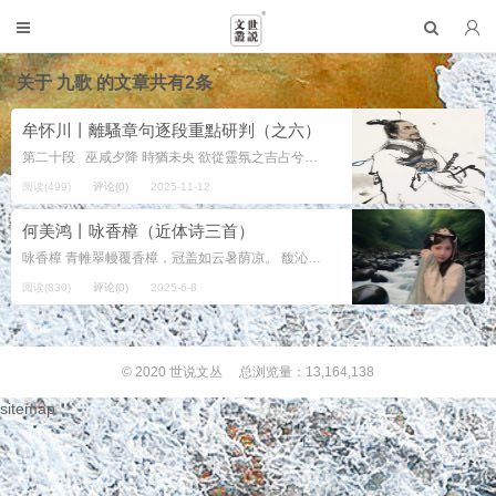
关于
九歌
的文章共有2条
牟怀川丨離騷章句逐段重點研判（之六）
第二十段 巫咸夕降 時猶未央 欲從靈氛之吉占兮，心猶豫而狐疑（言己欲從靈氛勸去之占，則心狐疑。念楚國也）。巫咸將夕降兮（巫咸，古神巫也，當殷中宗之世降下也），懷椒糈而要之（椒，香物，所以降神...
阅读(499)
评论(0)
2025-11-12
何美鸿丨咏香樟（近体诗三首）
咏香樟 青帷翠幔覆香樟，冠盖如云暑荫凉。 馥沁芳枝盈里巷，四时蓊郁迓流光。 2025.6.6 00:02 江西 端午祭屈子 汨罗江畔鼓声稠，竞渡龙舟祭楚囚...
阅读(830)
评论(0)
2025-6-8
© 2020
世说文丛
总浏览量：13,164,138
sitemap