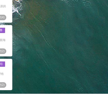
平原的
(
4
)
鲁
，面海
(
2
)
结
望他
(
2
)