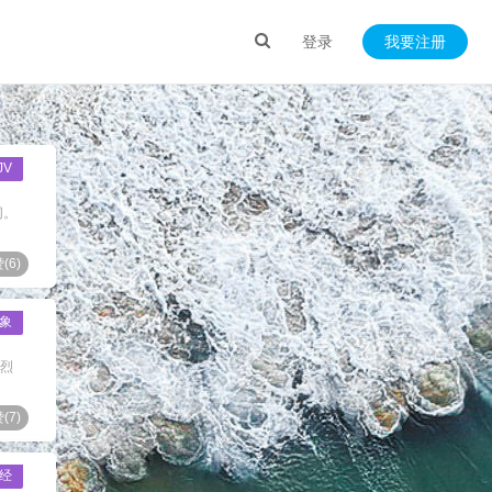
登录
我要注册
JV
同。
(
6
)
象
强烈
(
7
)
经