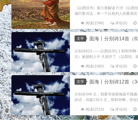
《以西结书》第六章解读 打开《以西
迦巴鲁河边，有一个以色列人的聚居区，
阅读(1596)
评论(0)
面海丨分别诗14首（82
文学
分别诗823 ——以西结书1:1 耶和
注）被掳的人中 天就开了 （以西结，面
阅读(1980)
评论(0)
面海丨分别诗12首（34
文学
分别诗349 主，我要等候那掩面不顾雅
的话，诗篇130:5 主，耶和华啊，求你
阅读(2510)
评论(0)