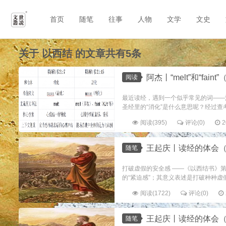
首页
随笔
往事
人物
文学
文史
关于
以西结
的文章共有5条
阿杰丨“melt”和“faint”（中英
阅读
最近读经，遇到一个似乎常见的词——消
圣经里的“消化”是什么意思呢？经过查考
阅读(395)
评论(0)
2
王起庆丨读经的体会（
随笔
打破虚假的安全感 ——《以西结书》
的“紧迫感”；其意义表述是打破种种虚假的
阅读(1722)
评论(0)
王起庆丨读经的体会（
随笔