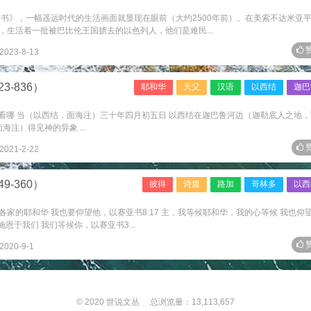
结书》，一幅遥远时代的生活画面就显现在眼前（大约2500年前）。在美索不达米亚
生活着一批被巴比伦王国掳去的以色列人，他们是难民...
赞
2023-8-13
3-836）
耶和华
天父
汉语
以西结
迦巴
华啊 看哪 当（以西结，面海注）三十年四月初五日 以西结在迦巴鲁河边（迦勒底人之地
海注）得见神的异象 ...
赞
2021-2-22
9-360）
彼得
诗篇
路加
哥林多
以西
各家的耶和华 我也要仰望他，以赛亚书8:17 主，我等候耶和华，我的心等候 我也仰
施恩于我们 我们等候你，以赛亚书3...
赞
2020-9-1
© 2020
世说文丛
总浏览量：13,113,657