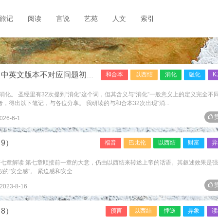
旅记
阅读
言说
艺苑
人文
索引
文版本不对应问题初探之八·“消化”研读笔记之一）
和合本
以西结
消化
融化
K
化。 圣经里有32次提到“消化”这个词，但其含义与“消化”一般意义上的定义完全不
，得出以下笔记，与各位分享。 我研读的与和合本32次出现“消...
赞
026-6-1
9）
福音
巴比伦
以西结
财富
异
第七章解读 第七章顺接前一章的大意，仍由以西结来转述上帝的话语。其叙述效果是
“安全感”。 紧迫感和安全...
赞
2023-8-16
8）
预言
以西结
悖逆
异象
读