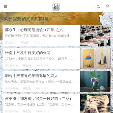
关于
完美
的文章共有4条
苏永生丨心理随笔漫谈（四章·之六）
呼吁慎行变性手术 据报道，青岛市妇幼保健院继前不久为“亚男”施行了变性手术后，近日又将为来自重庆的“莉莉”施行男变女的手术。笔者担心，变性手术有滥施之可能，因此呼吁各方面采取措施，慎行变性手术！ 最主要的是变性手...
阅读(245)
评论(0)
2026-7-7
张勇丨三枚中日友好的火花
1972年，中国和日本实现邦交正常化。1978年，双方缔结《中日和平友好条约》。上世纪七十年代末八十年代初，中日关系可以说进入一段黄金蜜月期。“一衣带水”的成语，用之表达两国间的交流和沟通，可谓合乎情理、恰到好处。 &n...
阅读(1965)
评论(0)
2022-5-30
胡香丨被雪青色黎明邀请的诗人
这些天来，蕾蕾发来的新诗集《雪响》一直就在桌面上。 每天，打扫了房间，洗了澡，点上天木藏，让心安静下来，素面向晚，坐在桌前，也清理了桌面，才可走进那些字的里面。 以前也有怀着这种清洁安静的仪式感和愿力去读...
阅读(1826)
评论(0)
2021-6-21
何美鸿丨我发誓，它是一只好猫（二章）
我发誓，它是一只好猫（二章） “我发誓，我是一只好猫。”——如果我的那只猫也会开口说话，我想它可以当之无愧地说出这句话。只是，它早早便仅存于我年少的记忆中了。时隔多年，我仍能清晰地记得关于它的点点滴滴。而且我敢发...
阅读(1528)
评论(0)
2020-11-13