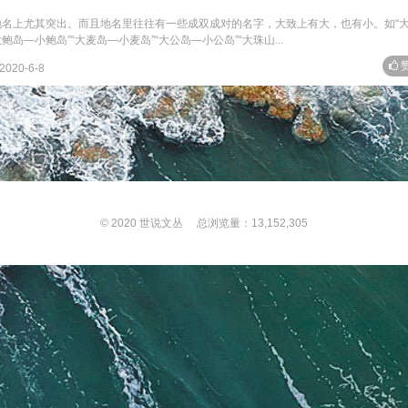
在地名上尤其突出。而且地名里往往有一些成双成对的名字，大致上有大，也有小。如“
鲍岛—小鲍岛”“大麦岛—小麦岛”“大公岛—小公岛”“大珠山...
赞
2020-6-8
© 2020
世说文丛
总浏览量：13,152,305