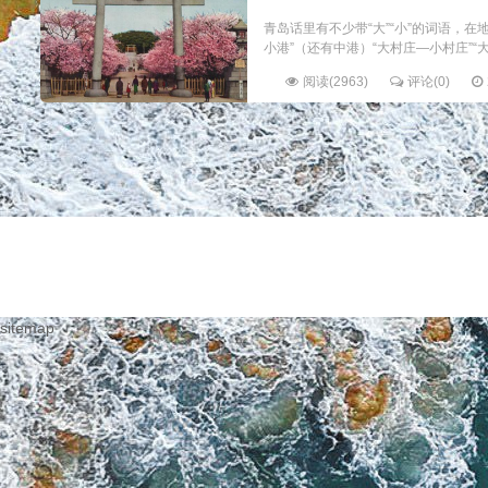
青岛话里有不少带“大”“小”的词语，
小港”（还有中港）“大村庄—小村庄”“大
阅读(2963)
评论(0)
sitemap