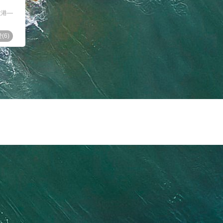
大港—
(
6
)