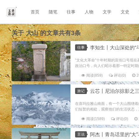
首页
随笔
往事
人物
文学
文史
关于
大山
的文章共有3条
李知生丨大山深处的“
往事
“文化大革命”十年时期的宣传口号现
政治口号，向人们昭示着那一特定时期的社
阅读(859)
评论(0)
2
云芯丨尼泊尔掠影之
旅记
在喜玛拉雅山南面，有一个大山围绕着
们短暂的相处，观察他们的生活状态，真
阅读(1589)
评论(0)
阿杰丨青岛话里的“大”与
言说