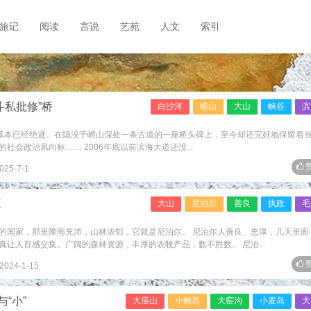
旅记
阅读
言说
艺苑
人文
索引
斗私批修”桥
白沙河
崂山
大山
峡谷
滨
在基本已经绝迹。在隐没于崂山深处一条古道的一座桥头碑上，至今却还完好地保留着
会政治风向标…… 2006年底以前滨海大道还没...
赞
025-7-1
三
大山
尼泊尔
善良
执政
毛
的国家，那里降雨充沛，山林浓郁，它就是尼泊尔。 尼泊尔人善良、忠厚，几天里面
让人百感交集。广阔的森林资源，丰厚的农牧产品，数不胜数。 尼泊...
赞
2024-1-15
“小”
大庙山
小鲍岛
大窑沟
小麦岛
大