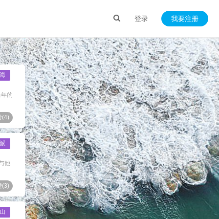
登录
我要注册
海
当年的
(
4
)
派
与他
(
3
)
山