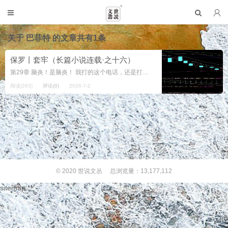
关于
巴菲特
的文章共有1条
保罗丨套牢（长篇小说连载·之十六）
第29章 脑炎！是脑炎！ 我打的这个电话，还是打给唐皇，还是叫他打一万块钱。电话里，唐皇二话没说，直接说“好，我马上！”没有丝毫犹豫。 不过唐皇那天也不爽，又说起股票，说，“唉，钱坤，又跌啦！一开盘，我那个软塌塌...
阅读(263)
评论(0)
2026-7-2
© 2020
世说文丛
总浏览量：13,177,112
sitemap