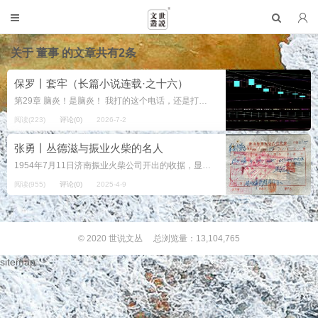
关于
董事
的文章共有2条
保罗丨套牢（长篇小说连载·之十六）
第29章 脑炎！是脑炎！ 我打的这个电话，还是打给唐皇，还是叫他打一万块钱。电话里，唐皇二话没说，直接说“好，我马上！”没有丝毫犹豫。 不过唐皇那天也不爽，又说起股票，说，“唉，钱坤，又跌啦！一开盘，我那个软塌塌...
阅读(223)
评论(0)
2026-7-2
张勇丨丛德滋与振业火柴的名人
1954年7月11日济南振业火柴公司开出的收据，显示其时的经理为丛德滋。同年10月24日的另一份收据，公司经理的印章已改作朱文华。据悉，朱文华，又名朱国彩，他与蔡吉庭（又名蔡长禧）是1928年良弼小学...
阅读(955)
评论(0)
2025-4-9
© 2020
世说文丛
总浏览量：13,104,765
sitemap