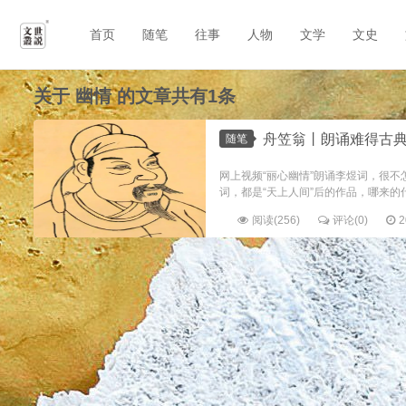
首页
随笔
往事
人物
文学
文史
关于
幽情
的文章共有1条
舟笠翁丨朗诵难得古
随笔
网上视频“丽心幽情”朗诵李煜词，很
词，都是“天上人间”后的作品，哪来的什
阅读(256)
评论(0)
2