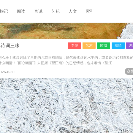
旅记
阅读
言说
艺苑
人文
索引
典诗词三昧
李煜
艺术
愤慨
幽情
悲
不怎么样！李煜词除了早期的几首词有幽情，能代表李煜词水平的，或者说历代都喜欢
么幽情！ “丽心幽情”并未把握《望江南》的思想情感，也未看出《望江...
赞
026-6-30