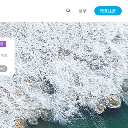
登录
我要注册
情
的李煜
(
0
)