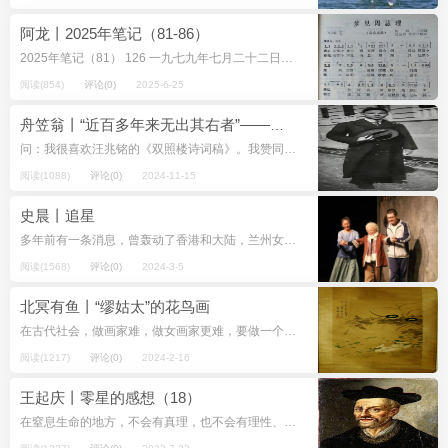
阿龙丨2025年笔记（81-86）
2025年笔记（81） 126 一九七九年七月二十二日，《群众艺术》月刊复刊发行第1期，总第58期，山东省艺术馆出版，《群众艺术》编辑部编辑，编辑部地址设...
阅读(854)
评论(0)
2025-6-25
舟笠翁丨“近百多年来无出其右者”——关于汪兆铭诗词的问答
问：我很喜欢汪兆铭的《双照楼诗词稿》。我赞同您点评汪兆铭的诗词中提出的“近百多年来无出其右者”这个评价。 《双照楼诗词稿》内含的丰厚、痛切的家国情怀，足以彰显其作者是点燃了浩如烟海的古典诗词香火的真正传人。 但是不为...
阅读(1088)
评论(0)
2024-11-15
史晨丨追星
多年前有一条消息，曾轰动了香港和大陆，兰州女子杨丽娟追求刘德华13年，最后倾家荡产跑到香港去，其父也在香江跳海身亡。大部分人认为她一家人都是病态。郭达和蔡明也演过一个叫《追星族》的小品，是讽刺歌迷的追星现象，刻画得入木三...
阅读(1568)
评论(0)
2024-3-5
北冥有鱼丨“缪姑太”的花鸟画
在古代社会，做画家难，做女画家更难，要做一个宫廷女画家更是难上加难。 说做画家难，是那时没有现在先进的教学辅助条件。说女画家更难，是因为“妇女能顶半边天”的最高指示还没有发布，“女子无才便是德”的流毒大行其道。说宫廷女...
阅读(1217)
评论(0)
2024-2-16
王起庆丨零星的感想（18）
在窒息生命的地方，不会有真理，也不会有理性、审美和信仰。 壁垒中的饥魂，端一碗鸡汤以自足。却还是营养不良。 普利高津提出耗散结构理论，以抵消封闭系统的无序熵增。其要点在于：能够不断与外界进行物质和能量的交换。...