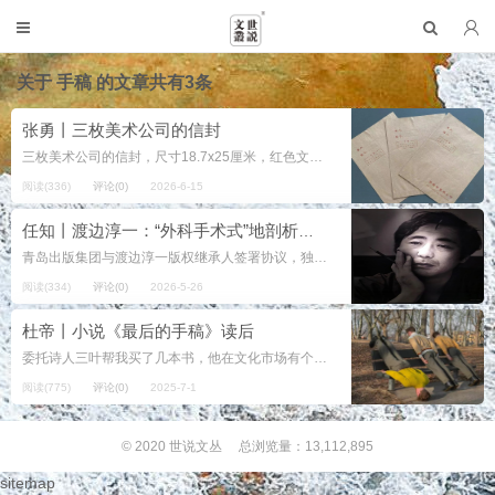
关于
手稿
的文章共有3条
张勇丨三枚美术公司的信封
三枚美术公司的信封，尺寸18.7x25厘米，红色文字印刷。与之前带有Logo的蓝字信封相比，宽度和高度各少了约四厘米，算是小了一号。从用途来看，它们都是存放设计稿件的信封。或公司留底，或交付客户。 ...
阅读(336)
评论(0)
2026-6-15
任知丨渡边淳一：“外科手术式”地剖析人生，对两性认知有独到把握
青岛出版集团与渡边淳一版权继承人签署协议，独家获得多种渡边文学作品在国内的出版权。并购了日本的渡边淳一文学馆。 渡边淳一文学馆此馆始建于1998年，房产原属日本大王造纸株式会社。地上三层，地下一层，...
阅读(334)
评论(0)
2026-5-26
杜帝丨小说《最后的手稿》读后
委托诗人三叶帮我买了几本书，他在文化市场有个书摊，熟悉旧书行情。 我很快收到了长篇小说《最后的手稿》，还有雷蒙德卡佛的中短篇，以及匈牙利作家的《天鹅绒监狱》等等，撕开包装，我有些急不可耐爱不释手，读起来颇有废寝忘...
阅读(775)
评论(0)
2025-7-1
© 2020
世说文丛
总浏览量：13,112,895
sitemap