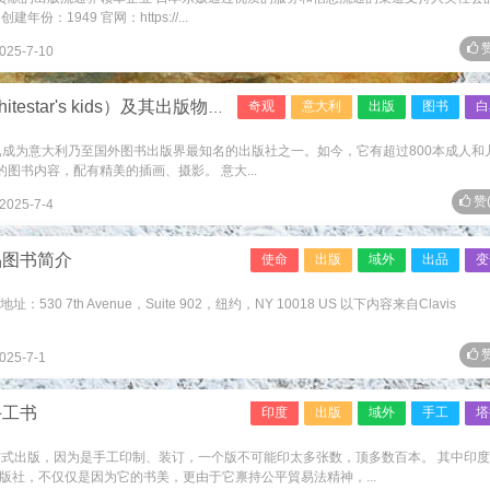
：1949 官网：https://...
赞
025-7-10
star's kids）及其出版物简介
奇观
意大利
出版
图书
白
已成为意大利乃至国外图书出版界最知名的出版社之一。如今，它有超过800本成人和
图书内容，配有精美的插画、摄影。 意大...
赞
2025-7-4
品图书简介
使命
出版
域外
出品
变
地址：530 7th Avenue，Suite 902，纽约，NY 10018 US 以下内容来自Clavis
赞
025-7-1
的手工书
印度
出版
域外
手工
塔
方式出版，因为是手工印制、装订，一个版不可能印太多张数，顶多数百本。 其中印
量的出版社，不仅仅是因为它的书美，更由于它禀持公平貿易法精神，...