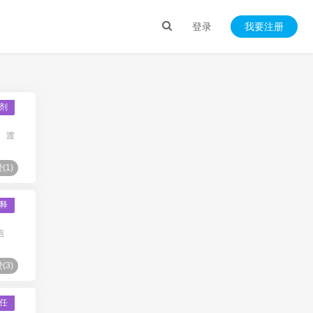
登录
我要注册
剂
 渡
(
1
)
释
信
(
3
)
任