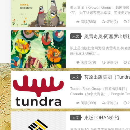
教元集团（Kyowon Group） 韩
侣”。 为了让顾客更加幸福、迎接美好的.
阅读(863)
评论(0)
2
奥雷奇奥·阿塞罗出版
人文
以上是出版社官网海报 奥雷奇奥·阿塞罗
由Fausta Orecch...
阅读(679)
评论(0)
2
苔原出版集团（Tundra 
人文
Tundra Book Group（苔原出版集团）
Canada（加拿大海雀）、Penguin Teen
阅读(999)
评论(0)
2
東販TOHAN介绍
人文
東販TOHAN 为创造丰富多彩的社会