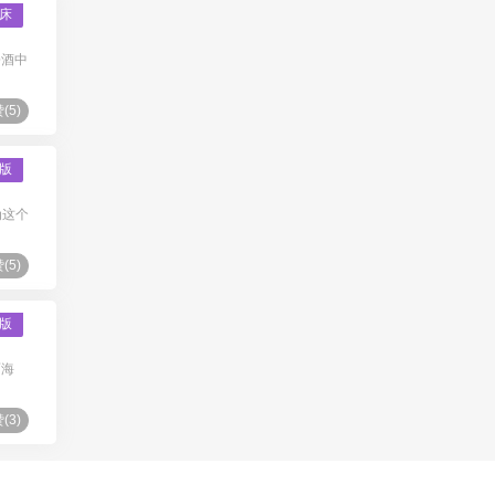
床
汾酒中
(
5
)
版
为这个
(
5
)
版
面海
(
3
)