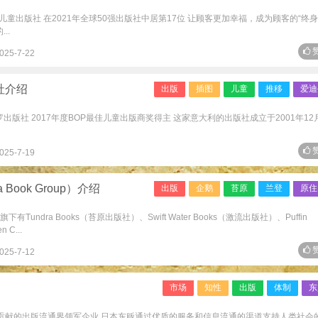
国顶级儿童出版社 在2021年全球50强出版社中居第17位 让顾客更加幸福，成为顾客的“终
..
赞
025-7-22
社介绍
出版
插图
儿童
推移
爱迪
出版社 2017年度BOP最佳儿童出版商奖得主 这家意大利的出版社成立于2001年12
赞
025-7-19
Book Group）介绍
出版
企鹅
苔原
兰登
原住
 旗下有Tundra Books（苔原出版社）、Swift Water Books（激流出版社）、Puffin
 C...
赞
025-7-12
市场
知性
出版
体制
东
作贡献的出版流通界领军企业 日本东贩通过优质的服务和信息流通的渠道支持人类社会