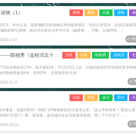
读物（1）
表情
建筑
出版
读物
编
2亿字。年代久远，很多编校过的读物记录的载体较乱，有的记录丢失，目前仅保留
编校的部分读物，由左向右依次为本书书名（编著者）、字数、出版时间、...
赞
2023-2-14
陈独秀《金粉泪五十六首》选读
法院
出版
陈独秀
金粉泪
史
国罪”判决有期徒刑13年，陈不服判决，于6月15日上诉，以激烈的语言抨击国民党专制
判陈独秀徒刑8年，削刑5年。 在朋友和学生的...
赞
2022-11-4
出版
图案
设计
思忖
花
有离开餐桌，就隐约听到一阵敲门声顺着曲折的过道传过来。“这么早有谁来？”我在心里
等我打开房门一看，是孙老，是岛城文化名流孙基亮老师。我一下子怔住了，...
赞
2022-10-11