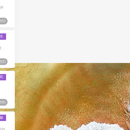
身伴
(
5
)
生
月，
(
2
)
民
(
6
)
贩
的知