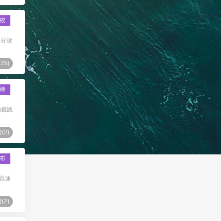
校
部分读
(
25
)
诗
独裁践
(
2
)
布
迅速
(
2
)