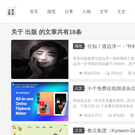
首页
随笔
往事
人物
文学
文史
关于
出版
的文章共有18条
任知丨渡边淳一：“外科手术式
随笔
青岛出版集团与渡边淳一版权继承人签
边淳一文学馆此馆始建于1998年，房
阅读(330)
评论(0)
2
十个免费在线阅读杂
人文
阅读杂志是一件非常有趣的事情，因为
息。下面介绍 10 个免费在线阅读杂
阅读(1707)
评论(0)
教元集团（Kyowon G
人文