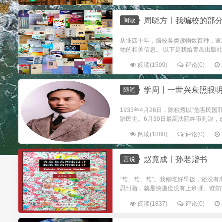
周晓方丨我编校的部分
阅读
从业四十年，编校各类读物数百种，逾
物的相关信息。 以下是我给青岛出版社
阅读(1509)
评论(0)
学周丨一世兴衰照眼明——
随笔
1933年4月26日，陈独秀以“危害民
踏民主。6月30日最高法院终审判决，改
阅读(1888)
评论(0)
赵竟成丨孙老赠书
言说
“笃、笃、笃”。我刚吃好早饭，还没
思忖着，就是快递也没有上班呀。谁知
阅读(1837)
评论(0)