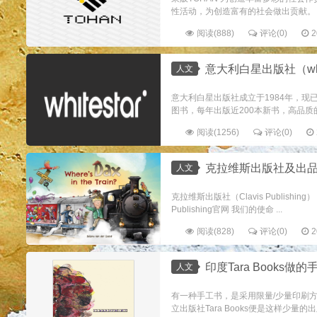
性活动，为创造富有的社会做出贡献。 创建年份
阅读(888)
评论(0)
2
意大利白星出版社（white
人文
意大利白星出版社成立于1984年，现
图书，每年出版近200本新书，高品质的
阅读(1256)
评论(0)
克拉维斯出版社及出
人文
克拉维斯出版社（Clavis Publishing） 
Publishing官网 我们的使命 ...
阅读(828)
评论(0)
2
印度Tara Books做
人文
有一种手工书，是采用限量/少量印刷
立出版社Tara Books便是这样少