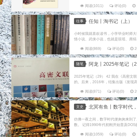
阅读(1011)
评论(0)
任知丨淘书记（上）
往事
小时候我就喜欢读书，小学毕业时师大
情小说、武侠小说，也就是琼瑶、席绢
阅读(869)
评论(0)
2
阿龙丨2025年笔记（29
随笔
2025年笔记（29） 42 我在《
的。后来，2016年，结集出版《发现高密
阅读(871)
评论(0)
2
北冥有鱼丨数字时代
文史
仿佛一夜之间，数字时代便匆匆来到了
数。 记得1990年代初刚开始普及DO
阅读(1059)
评论(0)