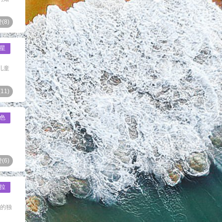
(
8
)
星
儿童
(
11
)
色
(
6
)
拉
度的独