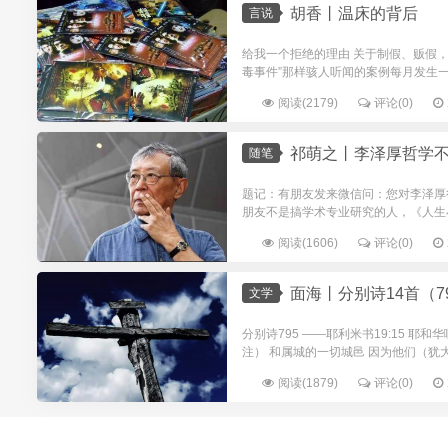
胡香丨温床的背后
言说
给我一个拒绝的理由 关于制假、贩假
毒事件”那样骇人听闻的案例每月发生一
阅读(2179)
评论(0)
祁萌之丨李泽厚哲学
随笔
题记：有朋友发来微信问：您对李泽厚
朋友不是搞学术专业研究的人，《人生
阅读(1606)
评论(0)
面海丨分别诗14首（79
文学
分别诗795 ——耶利米书19:15 
注） 和属城的一切城邑 因为他们（犹大
阅读(1879)
评论(0)