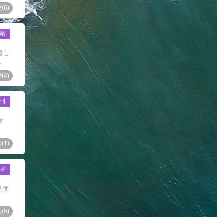
(
6
)
籍
看言
.
(
4
)
刊
来
(
1
)
字
的变
(
5
)