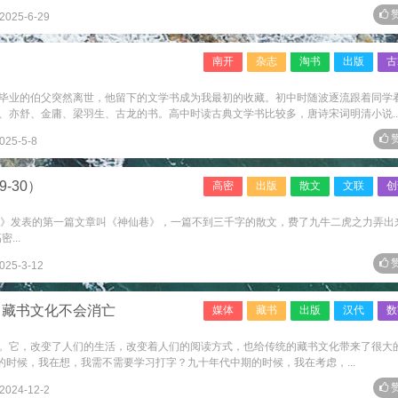
赞
2025-6-29
南开
杂志
淘书
出版
古
毕业的伯父突然离世，他留下的文学书成为我最初的收藏。初中时随波逐流跟着同学
、亦舒、金庸、梁羽生、古龙的书。高中时读古典文学书比较多，唐诗宋词明清小说..
赞
025-5-8
-30）
高密
出版
散文
文联
创
高密文联》发表的第一篇文章叫《神仙巷》，一篇不到三千字的散文，费了九牛二虎之力弄出
...
赞
025-3-12
，藏书文化不会消亡
媒体
藏书
出版
汉代
数
。它，改变了人们的生活，改变着人们的阅读方式，也给传统的藏书文化带来了很大
S的时候，我在想，我需不需要学习打字？九十年代中期的时候，我在考虑，...
赞
2024-12-2