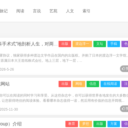
旅记
阅读
言说
艺苑
人文
索引
”地剖析人生，对两性认知有独到把握
出版
渡边淳一
文坛
手稿
色
署协议，独家获得多种渡边文学作品在国内的出版权。并购了日本的渡边淳一文学馆。
产原属日本大王造纸株式会社。地上三层，地下一层，...
赞
026-5-26
志网站
出版
网络
信息
在线阅读
注
你可以在阅读的同时学习和享受。从这些杂志中，你可以获得世界各地发生的大多数
志，让您获得绝佳的阅读体验。看看哪本杂志值得一读，然后用有价值的信息开阔视...
赞
2025-11-30
roup）介绍
教育
梦想
出版
方案
信