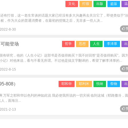
文化
打假
出版
盗版
温
，还有打假，这一老生常谈的话题大家已经没有多大兴趣再去关注它了，即使类似于“
桩，作为大众的普通消费者，在最初的愤慨之后，无非多一些人决...
赞
2022-8-30
不可能登场
哲学
思想
人生
李泽厚
出
很有研究，他的《人生小记》这部书是否值得购买？我不好回答“是否值得购买”。因
小记》对他来说，看与不看无所谓。不过他是搞文字翻译的，希望了解李泽厚的...
赞
2022-8-15
5-808）
耶和华
耶利米
悦纳
祭物
出
耶和华啊 万军之耶和华以色列的神如此说 我必使我所说的一切灾祸 临到这城（耶路撒冷，
人，面海注...
赞
2021-2-13