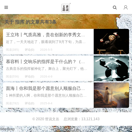
关于
指挥
的文章共有3条
王立玮丨气质高雅，贵在创新的李秀文（《师恩如山60年——青岛二中园丁追记》之八）
近了，一天天地近了，眼看就到了9月下旬，为喜迎建国10周年的大庆，全校都在排练节目。每天下午的第2堂课后，内院、外院连同分院，唱歌跳舞、吹拉弹唱，人影幢幢，热闹非凡。话剧、活报剧的排练，大多安排在教室里，老师们也纷纷参与...
阅读(385)
评论(0)
2026-5-5
慕容料丨交响乐的指挥是干什么的？（慕容杂谈·音乐35）
古典音乐的指挥被神化了。舞台上，聚光灯下，他们仅凭一双手“比划”就使一支庞大的交响乐队演奏复杂的乐章。 其实，指挥的角色定位不在舞台上，而在台下的排练之中。他要向乐队成员灌输自己的艺术理念、自己对音乐的理解，他要统一...
阅读(556)
评论(0)
2026-4-9
面海丨你和我是那个愿意别人顺服自己的人
1 神所爱的人啊，你和我是那个愿意别人顺服自己的人，不是那个愿意顺服别人的人。 2 神所爱的人啊，你和我是那个愿意别人听自己的话的人，不是那个愿意听别人的话的人。 3 神所爱的人啊，你和我是...
阅读(782)
评论(0)
2025-9-4
© 2020
世说文丛
总浏览量：13,121,143
sitemap