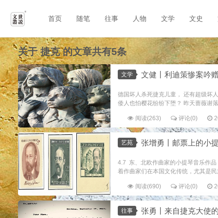
首页
随笔
往事
人物
文学
文史
关于
捷克
的文章共有5条
文健丨利迪策惨案吟赠
文学
德国坏人杀死捷克儿童， 还有超级坏人
倭人也怕樱花纷纷下堕？ 昨天蔷薇谢落黄
阅读(263)
评论(0)
2
张增勇丨邮票上的小提
艺苑
4.7 东、北欧作曲家的小提琴音乐作
着作曲家们在本国文化传统，尤其是民族
阅读(690)
评论(0)
2
张勇丨来自捷克大使
往事