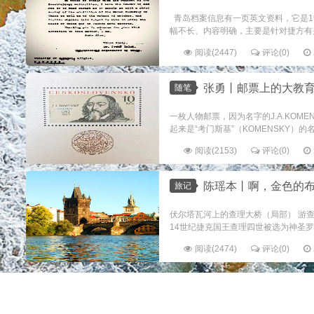
青岛档案信息有一页英文资料，它是19
幅不长、内容明确，主要是针对捷方有关
阅读(2447)
评论(0)
张勇丨邮票上的大教
随笔
一枚人物邮票，因为名字的J.A.KOM
起来是“考门斯基”（KOMENSKY）
阅读(2153)
评论(0)
陈瑶本丨啊，金色的
旅记
伏尔塔瓦河上的查理大桥（局部） 游
14世纪捷克国王查理四世被选为神圣罗马
阅读(2474)
评论(0)