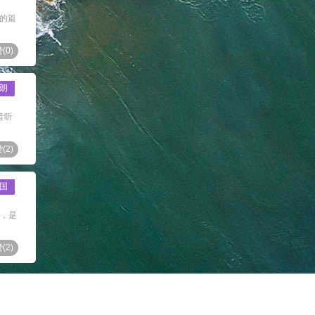
件的篇
(
0
)
朗
音听
(
2
)
国
桥，是
(
2
)