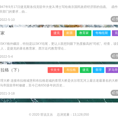
47年9月17日捷克斯洛伐克驻华大使JL博士写给南京国民政府经济部的信函。 函
部门的要求，由...
赞
2022-5-10
育家
捷克
邮票
教育家
夸梅纽斯
克
ENSKY格外瞩目，特别是以SKY结尾，更让人联想到眼下热度极高的“司机”。经查，读
的名人，是捷克的著名教育家、西方近代教育理论...
赞
2022-5-4
布拉格（下）
卡夫卡
布拉格
捷克
查理
罗马帝
查理大桥 连接布拉格城堡和布拉格老城的查理大桥是伏尔塔瓦河上最古老最著名的大
帝国皇帝时修建，至今已有650多年的历史...
赞
2021-3-18
© 2020
世说文丛
总浏览量：13,128,050