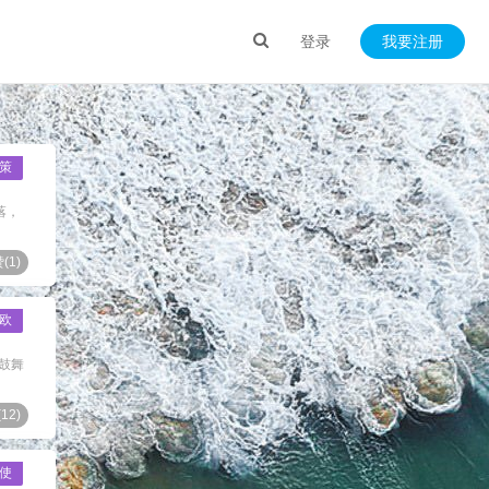
登录
我要注册
策
落，
(
1
)
欧
鼓舞
(
12
)
使