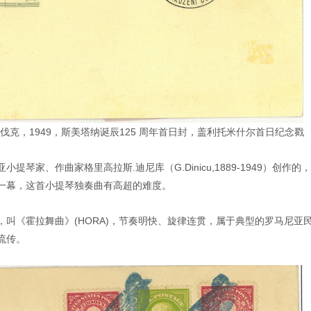
克，1949，斯美塔纳诞辰125 周年首日封，盖利托米什尔首日纪念戳
琴家、作曲家格里高拉斯.迪尼库（G.Dinicu,1889-1949）创作的
一幕，这首小提琴独奏曲有高超的难度。
叫《霍拉舞曲》(HORA)，节奏明快、旋律连贯，属于典型的罗马尼亚
流传。