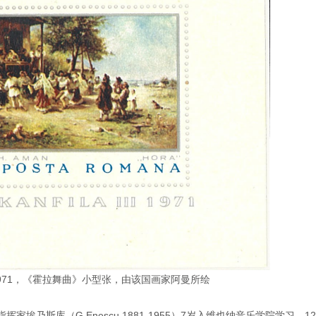
971，《霍拉舞曲》小型张，由该国画家阿曼所绘
埃乃斯库（G.Enescu,1881-1955）7岁入维也纳音乐学院学习，1