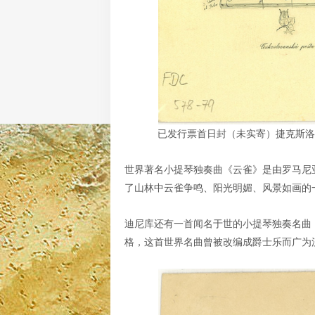
已发行票首日封（未实寄）捷克斯洛伐
世界著名小提琴独奏曲《云雀》是由罗马尼亚小提
了山林中云雀争鸣、阳光明媚、风景如画的
迪尼库还有一首闻名于世的小提琴独奏名曲，
格，这首世界名曲曾被改编成爵士乐而广为