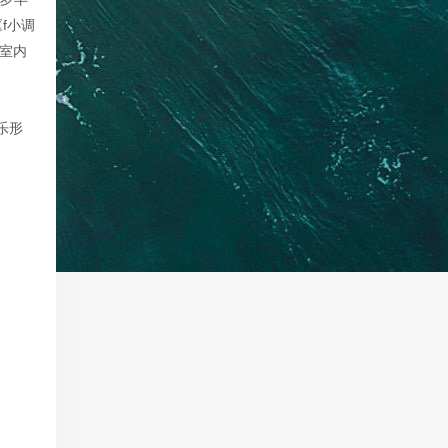
f小调
室内
乐形