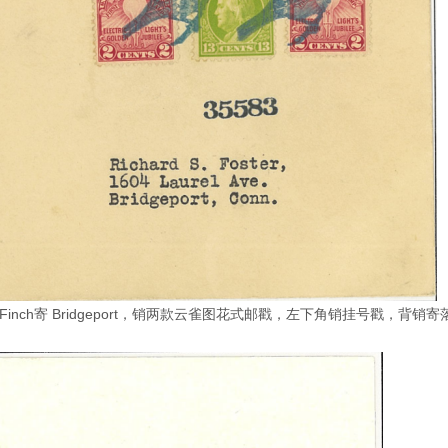
nch寄 Bridgeport，销两款云雀图花式邮戳，左下角销挂号戳，背销寄