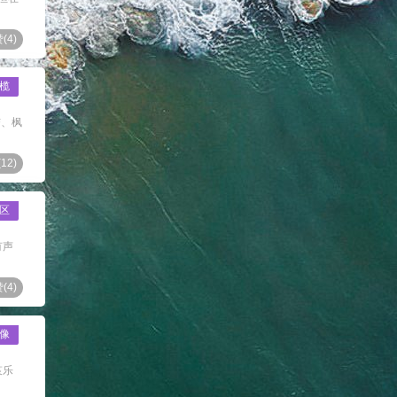
(
4
)
榄
杏、枫
(
12
)
区
有声
(
4
)
像
哀乐