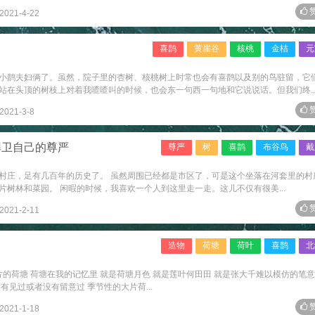
赞
2021-4-22
喜鹊
黄崖谷
核桃
金桔
元
小鹊夫妇俩了。虽然，院子里的杏树、核桃树上时常也会有喜鹊以及别的鸟驻留，它
站在头顶的树枝上对着我喳喳叫的时候，也会东一句西一句地和它说说话。但我们终..
赞
2021-3-8
捍卫自己的尊严
尊严
树
喜鹊
布谷鸟
戴
村庄，足有几百年的历史了。 虽然周围已经都是市区了，可是这个坐落在河套里的村
树林和菜园。 闲暇的时候，我喜欢一个人到这里走一走。这儿不仅有很美...
赞
2021-2-11
造物
荷塘
荷叶
喜鹊
北
片的荷塘 荷塘在我的记忆里 就是荷塘月色 就是莲叶何田田 就是张大千难以模仿的笔意
有见过或者没有留意过 季节性的大片荷...
赞
2021-1-18