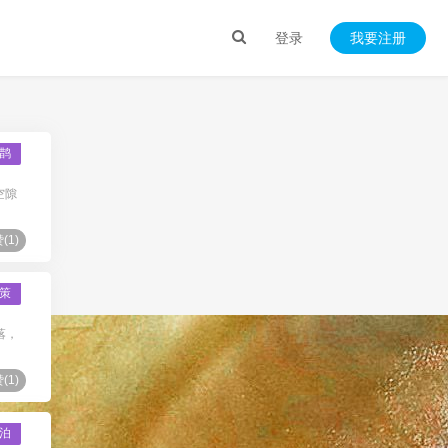
登录
我要注册
鹊
空隙
(
1
)
策
落，
(
1
)
泊