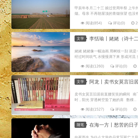
甲辰年冬月二十三 娘过世周年祭 上午
烟。母亲 不再朝屋顶的青烟张望 也没有
阅读(854)
评论(0)
2
李恬瑜丨姥姥（诗十
文学
姥姥 姥姥像一幅油画 用树枝一刮 就
经过时间吹气 水慢慢滴下来 形成河流 当
阅读(1260)
评论(0)
阿龙丨卖书女莫言旧居前直
文学
卖书女莫言旧居前直腰笑笑的瞬间 南飞
时，阳光 穿透树空蛰了她的肩 数棵...
阅读(1527)
评论(0)
在海一方丨愁苦的日
随笔
向死而生 为什么文学作品常写死亡？