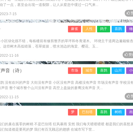
了一点，甚至会出现一道裂隙，让人从窒息中缓过一口气来...
赞
2023-7-15
子
麻雀
人性
鸽子
喜鹊
橄
这个小区绿化很不错，每栋楼前有修剪整齐的草坪和冬青灌木。 环绕主干道两边遍栽银
这些树木高低错落，苍翠挺拔，喷水池边的海棠、樱花、玉...
赞
2022-11-16
有声音（诗）
市场
城市
喜鹊
山川
小
鹊 没有欢叫的声音 大街没有声音 小区没有声音 高楼没有声音 市场没有声音 学校没
声音 整个城市整个山川没有声音 高空上盘旋的蒼鹰没有声音 天...
赞
2022-11-15
梦
巴别塔
喜鹊
树梢
画
我们的巢在孤零的树稍 不是巴别塔 狂风暴雨 安然 我们每天喳喳喳喳 都是我们的喜怒
们知道都是要死的梦 我们有百无顾忌的翅膀 在城市写下世...