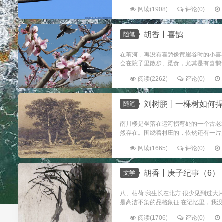
阅读(1908)
评论(0)
胡香丨喜鹊
随笔
在苇河，再没有喜鹊像黄崖谷时的小喜
会在院子里散步、觅食，尤其是有喜鹊
阅读(2262)
评论(0)
刘树鹏丨一棵树如何
随笔
南川楼是坐落在运河拐弯处的一个古老
然存在。围绕着村庄的，依然还有一片片
阅读(1665)
评论(0)
胡香丨庚子纪事（6）
文学
八、枯荷 我生长在北方 很少见到过大
是高洁不染的品格象征 在记忆里，我没
阅读(1706)
评论(0)