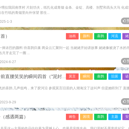
外甥拉我回南李村 片刻功夫，纸扎化成青烟 金条、金锭、高楼、别墅和高头大马 化成
在竹纸的青烟里向外张望 那生...
赞
025-1-3
二首）
油画
颜料
喜鹊
河流
姥
是一捧浓烈的颜料 待喜鹊归巢 两朵云汇聚到一起 当姥姥开始讲故事 姥姥像被浇了水的
月牙走完了一圈 ...
赞
2024-6-27
腰笑笑的瞬间四首（“泥封了野”合集）
莫言
瞬间
喜鹊
旧居
诺
的喜鹊 几声低鸣，来了胶河沿 参观莫言旧居的人潮淹没了这叫声 但是她听到了 直
赞
2023-9-29
子（感遇两篇）
祷告
困境
喜鹊
主题
安
且关乎这一主题的作品往往最为震撼人心，也最是安抚生命。我们平时不愿意提起它，