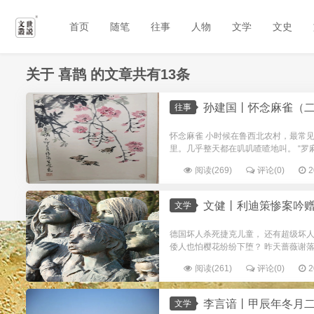
首页
随笔
往事
人物
文学
文史
关于
喜鹊
的文章共有13条
孙建国丨怀念麻雀（
往事
怀念麻雀 小时候在鲁西北农村，最常
里。几乎整天都在叽叽喳喳地叫。 “罗
阅读(269)
评论(0)
2
文健丨利迪策惨案吟赠
文学
德国坏人杀死捷克儿童， 还有超级坏人
倭人也怕樱花纷纷下堕？ 昨天蔷薇谢落黄
阅读(261)
评论(0)
2
李言谙丨甲辰年冬月
文学