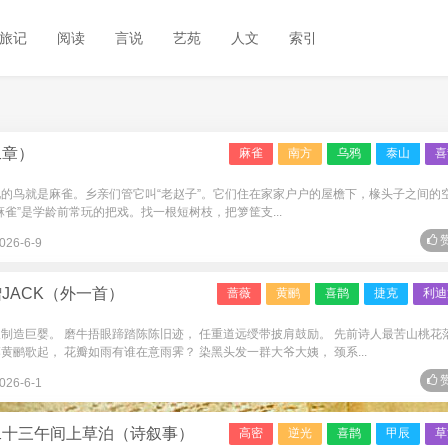
旅记
阅读
言说
艺苑
人文
索引
二章）
麻雀
南方
乌鸦
泰山
喜
见的鸟就是麻雀。乡亲们管它叫“老赵子”。它们住在家家户户的屋檐下，椽头子之间的
麻雀”是学龄前常玩的把戏。找一根短树枝，把箩筐支...
赞
026-6-9
JACK（外一首）
蔷薇
黄鹂
喜鹊
捷克
利迪
制造巨婴。 磨牛捂眼蹄踏陈陈旧迹， 任重道远绶带披肩鼓励。 先前诗人最苦山桃花
鹂歌起， 花瓣如雨有谁在意雨霁？ 染黑头发一群大爷大姨， 颈系...
赞
026-6-1
二十三午间上草泊（诗叙事）
高密
逆光
喜鹊
甲辰
草