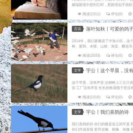
极端困境中想到它时，那困境似乎就松动
阅读(1311)
评论(0)
落叶知秋丨可爱的鸽
言说
2014年，我们家搬进了中海小区，
树、紫荆、木槿、山楂、海棠、樱花等。
阅读(2033)
评论(0)
宇公丨这个早晨，没
文学
这个早晨，没有声音 法桐树上三五只喜
音 工厂没有声音 长长的铁墙围子里没有
阅读(1316)
评论(0)
宇公丨我们喜鹊的诗
文学
我们喜鹊的诗 你们的楼是耸立的牢笼 
你们拜成喜报 更拜泥像、铜像、画像 我