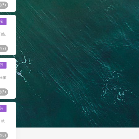
(
5
)
宝
们也
.
(
7
)
胜
庄依
(
5
)
纬
 就
(
6
)