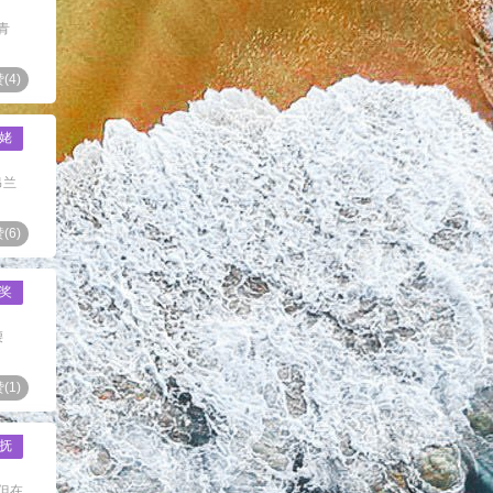
青
(
4
)
姥
吊兰
(
6
)
奖
腰
(
1
)
抚
但在